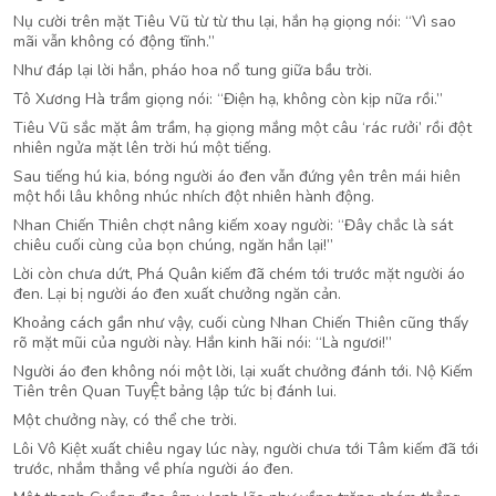
Nụ cười trên mặt Tiêu Vũ từ từ thu lại, hắn hạ giọng nói: “Vì sao
mãi vẫn không có động tĩnh.”
Như đáp lại lời hắn, pháo hoa nổ tung giữa bầu trời.
Tô Xương Hà trầm giọng nói: “Điện hạ, không còn kịp nữa rồi.”
Tiêu Vũ sắc mặt âm trầm, hạ giọng mắng một câu ‘rác rưởi’ rồi đột
nhiên ngửa mặt lên trời hú một tiếng.
Sau tiếng hú kia, bóng người áo đen vẫn đứng yên trên mái hiên
một hồi lâu không nhúc nhích đột nhiên hành động.
Nhan Chiến Thiên chợt nâng kiếm xoay người: “Đây chắc là sát
chiêu cuối cùng của bọn chúng, ngăn hắn lại!”
Lời còn chưa dứt, Phá Quân kiếm đã chém tới trước mặt người áo
đen. Lại bị người áo đen xuất chưởng ngăn cản.
Khoảng cách gần như vậy, cuối cùng Nhan Chiến Thiên cũng thấy
rõ mặt mũi của người này. Hắn kinh hãi nói: “Là ngươi!”
Người áo đen không nói một lời, lại xuất chưởng đánh tới. Nộ Kiếm
Tiên trên Quan TuyỆt bảng lập tức bị đánh lui.
Một chưởng này, có thể che trời.
Lôi Vô Kiệt xuất chiêu ngay lúc này, người chưa tới Tâm kiếm đã tới
trước, nhắm thẳng về phía người áo đen.