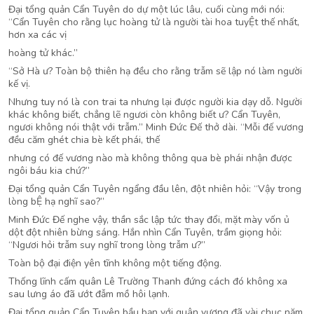
Đại tổng quản Cẩn Tuyên do dự một lúc lâu, cuối cùng mới nói:
“Cẩn Tuyên cho rằng lục hoàng tử là người tài hoa tuyỆt thế nhất,
hơn xa các vị
hoàng tử khác.”
“Sở Hà ư? Toàn bộ thiên hạ đều cho rằng trẫm sẽ lập nó làm người
kế vị.
Nhưng tuy nó là con trai ta nhưng lại được người kia dạy dỗ. Người
khác không biết, chẳng lẽ ngươi còn không biết ư? Cẩn Tuyên,
ngươi không nói thật với trẫm.” Minh Đức Đế thở dài. “Mỗi đế vương
đều căm ghét chia bè kết phái, thế
nhưng có đế vương nào mà không thông qua bè phái nhận được
ngôi báu kia chứ?”
Đại tổng quản Cẩn Tuyên ngẩng đầu lên, đột nhiên hỏi: “Vậy trong
lòng bỆ hạ nghĩ sao?”
Minh Đức Đế nghe vậy, thần sắc lập tức thay đổi, mặt mày vốn ủ
dột đột nhiên bừng sáng. Hắn nhìn Cẩn Tuyên, trầm giọng hỏi:
“Ngươi hỏi trẫm suy nghĩ trong lòng trẫm ư?”
Toàn bộ đại điện yên tĩnh không một tiếng động.
Thống lĩnh cấm quân Lê Trường Thanh đứng cách đó không xa
sau lưng áo đã ướt đẫm mồ hôi lạnh.
Đại tổng quản Cẩn Tuyên bầu bạn với quân vương đã vài chục năm,