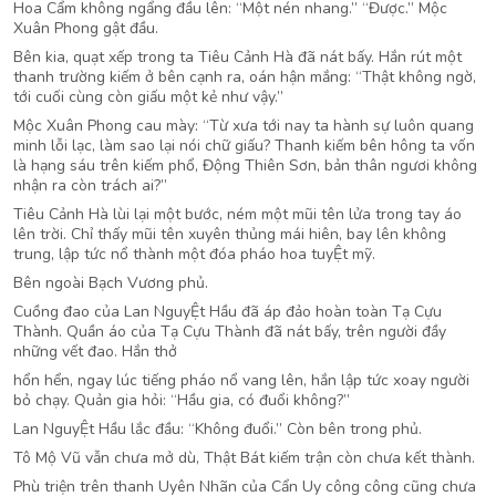
Hoa Cẩm không ngẩng đầu lên: “Một nén nhang.” “Được.” Mộc
Xuân Phong gật đầu.
Bên kia, quạt xếp trong ta Tiêu Cảnh Hà đã nát bấy. Hắn rút một
thanh trường kiếm ở bên cạnh ra, oán hận mắng: “Thật không ngờ,
tới cuối cùng còn giấu một kẻ như vậy.”
Mộc Xuân Phong cau mày: “Từ xưa tới nay ta hành sự luôn quang
minh lỗi lạc, làm sao lại nói chữ giấu? Thanh kiếm bên hông ta vốn
là hạng sáu trên kiếm phổ, Động Thiên Sơn, bản thân ngươi không
nhận ra còn trách ai?”
Tiêu Cảnh Hà lùi lại một bước, ném một mũi tên lửa trong tay áo
lên trời. Chỉ thấy mũi tên xuyên thủng mái hiên, bay lên không
trung, lập tức nổ thành một đóa pháo hoa tuyỆt mỹ.
Bên ngoài Bạch Vương phủ.
Cuồng đao của Lan NguyỆt Hầu đã áp đảo hoàn toàn Tạ Cựu
Thành. Quần áo của Tạ Cựu Thành đã nát bấy, trên người đầy
những vết đao. Hắn thở
hổn hển, ngay lúc tiếng pháo nổ vang lên, hắn lập tức xoay người
bỏ chạy. Quản gia hỏi: “Hầu gia, có đuổi không?”
Lan NguyỆt Hầu lắc đầu: “Không đuổi.” Còn bên trong phủ.
Tô Mộ Vũ vẫn chưa mở dù, Thật Bát kiếm trận còn chưa kết thành.
Phù triện trên thanh Uyên Nhãn của Cẩn Uy công công cũng chưa