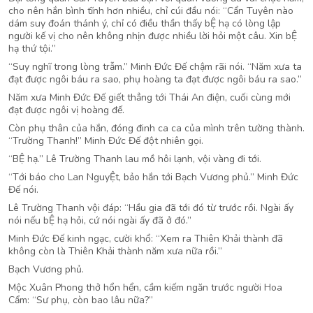
cho nên hắn bình tĩnh hơn nhiều, chỉ cúi đầu nói: “Cẩn Tuyên nào
dám suy đoán thánh ý, chỉ có điều thần thấy bỆ hạ có lòng lập
người kế vị cho nên không nhịn được nhiều lời hỏi một câu. Xin bỆ
hạ thứ tội.”
“Suy nghĩ trong lòng trẫm.” Minh Đức Đế chậm rãi nói. “Năm xưa ta
đạt được ngôi báu ra sao, phụ hoàng ta đạt được ngôi báu ra sao.”
Năm xưa Minh Đức Đế giết thẳng tới Thái An điện, cuối cùng mới
đạt được ngôi vị hoàng đế.
Còn phụ thân của hắn, đóng đinh ca ca của mình trên tường thành.
“Trường Thanh!” Minh Đức Đế đột nhiên gọi.
“BỆ hạ.” Lê Trường Thanh lau mồ hôi lạnh, vội vàng đi tới.
“Tới báo cho Lan NguyỆt, bảo hắn tới Bạch Vương phủ.” Minh Đức
Đế nói.
Lê Trường Thanh vội đáp: “Hầu gia đã tới đó từ trước rồi. Ngài ấy
nói nếu bỆ hạ hỏi, cứ nói ngài ấy đã ở đó.”
Minh Đức Đế kinh ngạc, cười khổ: “Xem ra Thiên Khải thành đã
không còn là Thiên Khải thành năm xưa nữa rồi.”
Bạch Vương phủ.
Mộc Xuân Phong thở hổn hển, cầm kiếm ngăn trước người Hoa
Cẩm: “Sư phụ, còn bao lâu nữa?”