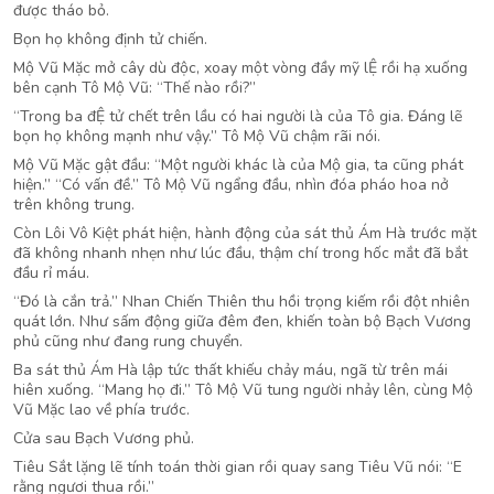
được tháo bỏ.
Bọn họ không định tử chiến.
Mộ Vũ Mặc mở cây dù độc, xoay một vòng đầy mỹ lỆ rồi hạ xuống
bên cạnh Tô Mộ Vũ: “Thế nào rồi?”
“Trong ba đỆ tử chết trên lầu có hai người là của Tô gia. Đáng lẽ
bọn họ không mạnh như vậy.” Tô Mộ Vũ chậm rãi nói.
Mộ Vũ Mặc gật đầu: “Một người khác là của Mộ gia, ta cũng phát
hiện.” “Có vấn đề.” Tô Mộ Vũ ngẩng đầu, nhìn đóa pháo hoa nở
trên không trung.
Còn Lôi Vô Kiệt phát hiện, hành động của sát thủ Ám Hà trước mặt
đã không nhanh nhẹn như lúc đầu, thậm chí trong hốc mắt đã bắt
đầu rỉ máu.
“Đó là cắn trả.” Nhan Chiến Thiên thu hồi trọng kiếm rồi đột nhiên
quát lớn. Như sấm động giữa đêm đen, khiến toàn bộ Bạch Vương
phủ cũng như đang rung chuyển.
Ba sát thủ Ám Hà lập tức thất khiếu chảy máu, ngã từ trên mái
hiên xuống. “Mang họ đi.” Tô Mộ Vũ tung người nhảy lên, cùng Mộ
Vũ Mặc lao về phía trước.
Cửa sau Bạch Vương phủ.
Tiêu Sắt lặng lẽ tính toán thời gian rồi quay sang Tiêu Vũ nói: “E
rằng ngươi thua rồi.”