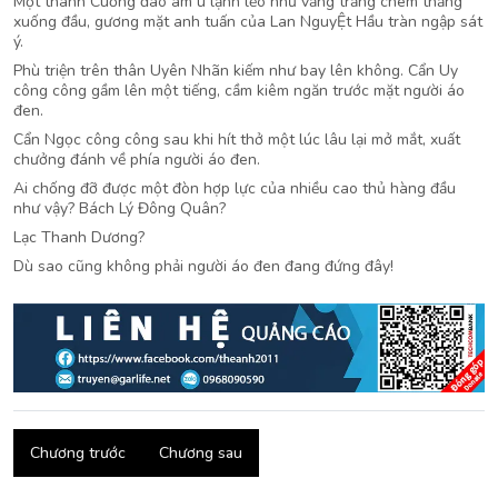
Một thanh Cuồng đao âm u lạnh lẽo như vầng trăng chém thẳng
xuống đầu, gương mặt anh tuấn của Lan NguyỆt Hầu tràn ngập sát
ý.
Phù triện trên thân Uyên Nhãn kiếm như bay lên không. Cẩn Uy
công công gầm lên một tiếng, cầm kiêm ngăn trước mặt người áo
đen.
Cẩn Ngọc công công sau khi hít thở một lúc lâu lại mở mắt, xuất
chưởng đánh về phía người áo đen.
Ai chống đỡ được một đòn hợp lực của nhiều cao thủ hàng đầu
như vậy? Bách Lý Đông Quân?
Lạc Thanh Dương?
Dù sao cũng không phải người áo đen đang đứng đây!
Chương trước
Chương sau