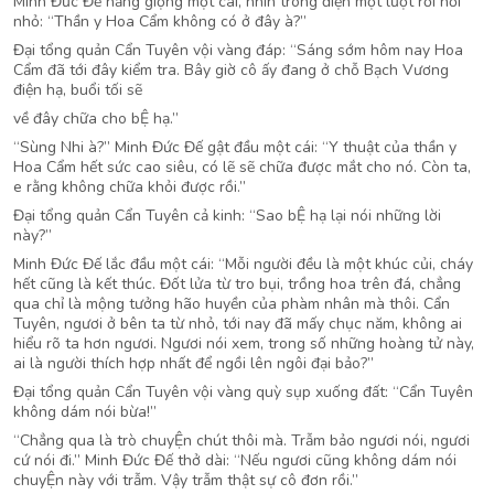
Minh Đức Đế hắng giọng một cái, nhìn trong điện một lượt rồi hỏi
nhỏ: “Thần y Hoa Cẩm không có ở đây à?”
Đại tổng quản Cẩn Tuyên vội vàng đáp: “Sáng sớm hôm nay Hoa
Cẩm đã tới đây kiểm tra. Bây giờ cô ấy đang ở chỗ Bạch Vương
điện hạ, buổi tối sẽ
về đây chữa cho bỆ hạ.”
“Sùng Nhi à?” Minh Đức Đế gật đầu một cái: “Y thuật của thần y
Hoa Cẩm hết sức cao siêu, có lẽ sẽ chữa được mắt cho nó. Còn ta,
e rằng không chữa khỏi được rồi.”
Đại tổng quản Cẩn Tuyên cả kinh: “Sao bỆ hạ lại nói những lời
này?”
Minh Đức Đế lắc đầu một cái: “Mỗi người đều là một khúc củi, cháy
hết cũng là kết thúc. Đốt lửa từ tro bụi, trồng hoa trên đá, chẳng
qua chỉ là mộng tưởng hão huyền của phàm nhân mà thôi. Cẩn
Tuyên, ngươi ở bên ta từ nhỏ, tới nay đã mấy chục năm, không ai
hiểu rõ ta hơn ngươi. Ngươi nói xem, trong số những hoàng tử này,
ai là người thích hợp nhất để ngồi lên ngôi đại bảo?”
Đại tổng quản Cẩn Tuyên vội vàng quỳ sụp xuống đất: “Cẩn Tuyên
không dám nói bừa!”
“Chẳng qua là trò chuyỆn chút thôi mà. Trẫm bảo ngươi nói, ngươi
cứ nói đi.” Minh Đức Đế thở dài: “Nếu ngươi cũng không dám nói
chuyỆn này với trẫm. Vậy trẫm thật sự cô đơn rồi.”