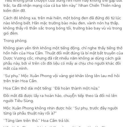
“Nếu không phải chuyỆn của Sùng Nhi hôm nay không thể gặp bất
trắc, ta đã nhận mạng của cả ba tên này.” Nhan Chiến Thiên nâng
kiếm đón đỡ.
Cách đó không xa, trên mái hiên, một bóng đen đã đứng đó từ lúc
nào không biết. Hắn mặc trường bào màu đen, vành nón hạ thấp,
không thấy rõ thần sắc trong bóng tối, trường bào bay vù vù trong
gió đêm.
Trong phòng.
Không gian yên tĩnh không một tiếng động, chỉ nghe thấy tiếng thở
hổn hển của Hoa Cẩm. Thuật đổi mắt đúng là bí mật bất truyền của
Dược Vương cốc, nhưng đã rất nhiều năm không ai dùng cách giải
phẫu này, bởi vì trên cõi đời liệu có mấy ai chịu cho người khác đôi
mắt của mình.
“Sư phụ.” Mộc Xuân Phong vội vàng giơ khăn lông lên lau mồ hôi
trên trán Hoa Cẩm.
Hoa Cẩm thở dài một tiếng: “Đã hoàn thành một nửa.”
Đôi mắt đã được lấy ra hoàn hảo, chuyỆn tiếp theo là đổi nó lên
người Tiêu Sùng.
Mộc Xuân Phong không nhịn được hỏi: “Sư phụ, trước đây người
từng là phẫu thuật này rồi à?”
“Từng làm trên thỏ.” Hoa Cẩm trả lời.