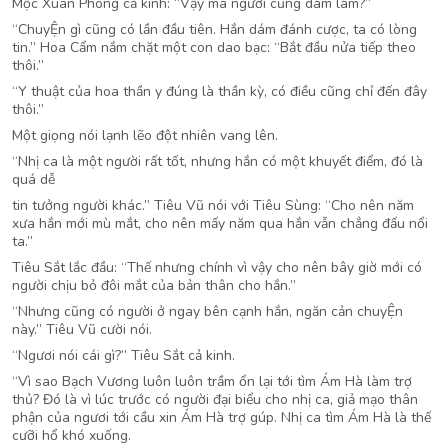
Mộc Xuân Phong cả kinh: “Vậy mà người cũng dám làm?”
“ChuyỆn gì cũng có lần đầu tiên. Hắn dám đánh cược, ta có lòng
tin.” Hoa Cẩm nắm chặt một con dao bạc: “Bắt đầu nửa tiếp theo
thôi.”
“Y thuật của hoa thần y đúng là thần kỳ, có điều cũng chỉ đến đây
thôi.”
Một giọng nói lạnh lẽo đột nhiên vang lên.
“Nhị ca là một người rất tốt, nhưng hắn có một khuyết điểm, đó là
quá dễ
tin tưởng người khác.” Tiêu Vũ nói với Tiêu Sùng: “Cho nên năm
xưa hắn mới mù mắt, cho nên mấy năm qua hắn vẫn chẳng đấu nổi
ta.”
Tiêu Sắt lắc đầu: “Thế nhưng chính vì vậy cho nên bây giờ mới có
người chịu bỏ đôi mắt của bản thân cho hắn.”
“Nhưng cũng có người ở ngay bên cạnh hắn, ngăn cản chuyỆn
này.” Tiêu Vũ cười nói.
“Ngươi nói cái gì?” Tiêu Sắt cả kinh.
“Vì sao Bạch Vương luôn luôn trầm ổn lại tới tìm Ám Hà làm trợ
thủ? Đó là vì lúc trước có người đại biểu cho nhị ca, giả mạo thân
phận của ngươi tới cầu xin Ám Hà trợ gúp. Nhị ca tìm Ám Hà là thế
cưỡi hổ khó xuống.