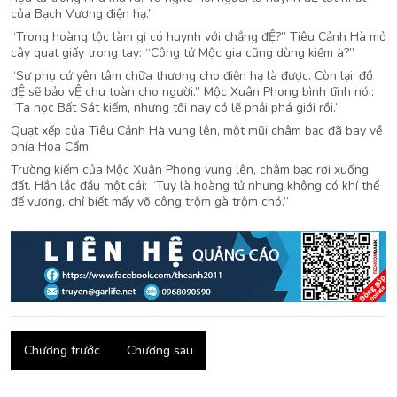
của Bạch Vương điện hạ.”
“Trong hoàng tộc làm gì có huynh với chẳng đỆ?” Tiêu Cảnh Hà mở
cây quạt giấy trong tay: “Công tử Mộc gia cũng dùng kiếm à?”
“Sư phụ cứ yên tâm chữa thương cho điện hạ là được. Còn lại, đồ
đỆ sẽ bảo vỆ chu toàn cho người.” Mộc Xuân Phong bình tĩnh nói:
“Ta học Bất Sát kiếm, nhưng tối nay có lẽ phải phá giới rồi.”
Quạt xếp của Tiêu Cảnh Hà vung lên, một mũi châm bạc đã bay về
phía Hoa Cẩm.
Trường kiếm của Mộc Xuân Phong vung lên, châm bạc rơi xuống
đất. Hắn lắc đầu một cái: “Tuy là hoàng tử nhưng không có khí thế
đế vương, chỉ biết mấy võ công trộm gà trộm chó.”
Chương trước
Chương sau