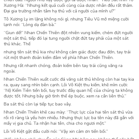
Xương Hà: “Nhưng kết quả cuối cùng của dược nhân đều rất thảm.
Đại gia trường nhẫn tâm hạ thủ với cả người của mình ư?”
Tô Xương Ly im lặng không nói gì, nhưng Tiêu Vũ mở miệng cười
lạnh nói: “Lòng dạ đàn bà.”
“Giun dế!” Nhan Chiến Thiên đột nhiên vung kiếm, chém đứt người
một sát thủ, tiếp đó lại tung người chặt đứt tay phải của một sát
thủ khác. Thế
nhưng tên sát thủ kia như không cảm giác được đau đớn, tay trái
rút một thanh đoản kiếm đâm về phía Nhan Chiến Thiên.
Nhưng rất nhanh chóng, đoản kiếm bên tay trái cũng văng ra
ngoài.
Nhan Chiến Thiên xuất cước đá văng sát thủ không còn hai tay kia
ra, quay sang nhìn bên cạnh. Lôi Vô Kiệt thu kiếm, khẽ mỉm cười:
“Nộ Kiếm Tiên tiền bối, tuy trước đây quan hỆ của chúng ta không
được tốt. Nhưng bây giờ tình thế ép buộc, xem ra cần liên thủ.”
Ba sát thủ còn lại tiếp tục bao vây.
Nhan Chiến Thiên khẽ cau mày: “Thực lực của hai tên sát thủ vừa
rồi rõ ràng là yếu hơn nhiều. Nhưng thực lực ba tên này đã gần với
mấy vị gia chủ. Ta nhận hai tên, chia cho ngươi một.”
Lôi Vô Kiệt gật đầu cười nói: “Vậy xin cảm ơn tiền bối.”