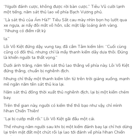
“Người đánh cược, không được rời bàn cược.” Tiêu Vũ cười lạnh
một tiếng, năm sát thủ lao về phía Bạch Vương phủ.
“Là sát thủ của Ám Hà?” Tiêu Sắt cau mày nhìn bọn họ lướt qua
xe ngựa, ai nấy đôi mắt vô hồn, sắc mặt lấp loáng ánh vàng.
“Nhưng có điểm rất kỳ
lạ.”
Lôi Vô Kiệt đứng dậy, vung tay, đã cầm Tâm kiếm lên: “Cuối cùng
cũng có đối thủ, nhưng chỉ là mấy thanh kiếm dây dưa thôi. Đúng
là khiến người ta thất vọng.”
Dưới ánh trăng, năm tên sát thủ lao thẳng về phía này. Lôi Vô Kiệt
đứng thẳng, chuẩn bị nghênh địch.
Nhưng chỉ thấy một thanh kiếm lớn từ trên trời giáng xuống, mạnh
mẽ ngăn năm tên sát thủ kia lại.
Năm sát thủ đồng thời xuất thủ nghênh địch, lại bị một kiếm chém
bay.
Trên thế gian này, người có kiếm thế thô bạo như vậy, chỉ mình
Nhan Chiến Thiên!
“Lại bị cướp mất rồi.” Lôi Vô Kiệt gãi đầu một cái.
Thế nhưng năm người sau khi bị một kiếm đánh bay lại chỉ hơi dừng
lại trên mặt đất một chút rồi lại lao tới đánh về phía Nhan Chiến