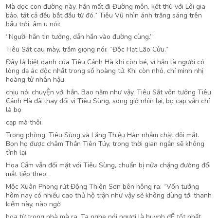
Mà dọc con đường này, hắn mất đi Đường môn, kết thù với Lôi gia
bảo, tất cả đều bắt đầu từ đó.” Tiêu Vũ nhìn ánh trăng sáng trên
bầu trời, âm u nói:
“Người hắn tin tưởng, dẫn hắn vào đường cùng.”
Tiêu Sắt cau mày, trầm giọng nói: “Độc Hạt Lão Cửu.”
Đây là biệt danh của Tiêu Cảnh Hà khi còn bé, vì hắn là người có
lòng dạ ác độc nhất trong số hoàng tử. Khi còn nhỏ, chỉ mình nhị
hoàng tử nhân hậu
chịu nói chuyỆn với hắn. Bao năm như vậy, Tiêu Sắt vốn tưởng Tiêu
Cảnh Hà đã thay đổi vì Tiêu Sùng, song giờ nhìn lại, bọ cạp vẫn chỉ
là bọ
cạp mà thôi.
Trong phòng, Tiêu Sùng và Lăng Thiệu Hàn nhắm chặt đôi mắt.
Bọn họ được châm Thần Tiên Túy, trong thời gian ngắn sẽ không
tỉnh lại.
Hoa Cẩm vẫn đối mặt với Tiêu Sùng, chuẩn bị nửa chặng đường đổi
mắt tiếp theo.
Mộc Xuân Phong rút Động Thiên Sơn bên hông ra: “Vốn tưởng
hôm nay có nhiều cao thủ hộ trận như vậy sẽ không dùng tới thanh
kiếm này, nào ngờ
họa từ trong nhà mà ra. Ta nghe nói ngươi là huynh đỆ tốt nhất