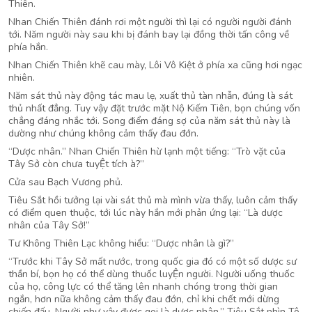
Thiên.
Nhan Chiến Thiên đánh rơi một người thì lại có người người đánh
tới. Năm người này sau khi bị đánh bay lại đồng thời tấn công về
phía hắn.
Nhan Chiến Thiên khẽ cau mày, Lôi Vô Kiệt ở phía xa cũng hơi ngạc
nhiên.
Năm sát thủ này động tác mau lẹ, xuất thủ tàn nhẫn, đúng là sát
thủ nhất đẳng. Tuy vậy đặt trước mặt Nộ Kiếm Tiên, bọn chúng vốn
chẳng đáng nhắc tới. Song điểm đáng sợ của năm sát thủ này là
dường như chúng không cảm thấy đau đớn.
“Dược nhân.” Nhan Chiến Thiên hừ lạnh một tiếng: “Trò vặt của
Tây Sở còn chưa tuyỆt tích à?”
Cửa sau Bạch Vương phủ.
Tiêu Sắt hồi tưởng lại vài sát thủ mà mình vừa thấy, luôn cảm thấy
có điểm quen thuộc, tới lúc này hắn mới phản ứng lại: “Là dược
nhân của Tây Sở!”
Tư Không Thiên Lạc không hiểu: “Dược nhân là gì?”
“Trước khi Tây Sở mất nước, trong quốc gia đó có một số dược sư
thần bí, bọn họ có thể dùng thuốc luyỆn người. Người uống thuốc
của họ, công lực có thể tăng lên nhanh chóng trong thời gian
ngắn, hơn nữa không cảm thấy đau đớn, chỉ khi chết mới dừng
chiến đấu. Người như vậy được gọi là dược nhân.” Tiêu Sắt nhìn Tô