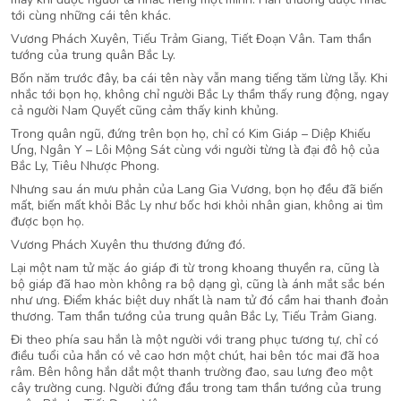
tới cùng những cái tên khác.
Vương Phách Xuyên, Tiếu Trảm Giang, Tiết Đoạn Vân. Tam thần
tướng của trung quân Bắc Ly.
Bốn năm trước đây, ba cái tên này vẫn mang tiếng tăm lừng lẫy. Khi
nhắc tới bọn họ, không chỉ người Bắc Ly thầm thấy rung động, ngay
cả người Nam Quyết cũng cảm thấy kinh khủng.
Trong quân ngũ, đứng trên bọn họ, chỉ có Kim Giáp – Diệp Khiếu
Ưng, Ngân Y – Lôi Mộng Sát cùng với người từng là đại đô hộ của
Bắc Ly, Tiêu Nhược Phong.
Nhưng sau án mưu phản của Lang Gia Vương, bọn họ đều đã biến
mất, biến mất khỏi Bắc Ly như bốc hơi khỏi nhân gian, không ai tìm
được bọn họ.
Vương Phách Xuyên thu thương đứng đó.
Lại một nam tử mặc áo giáp đi từ trong khoang thuyền ra, cũng là
bộ giáp đã hao mòn không ra bộ dạng gì, cũng là ánh mắt sắc bén
như ưng. Điểm khác biệt duy nhất là nam tử đó cầm hai thanh đoản
thương. Tam thần tướng của trung quân Bắc Ly, Tiếu Trảm Giang.
Đi theo phía sau hắn là một người với trang phục tương tự, chỉ có
điều tuổi của hắn có vẻ cao hơn một chút, hai bên tóc mai đã hoa
râm. Bên hông hắn dắt một thanh trường đao, sau lưng đeo một
cây trường cung. Người đứng đầu trong tam thần tướng của trung