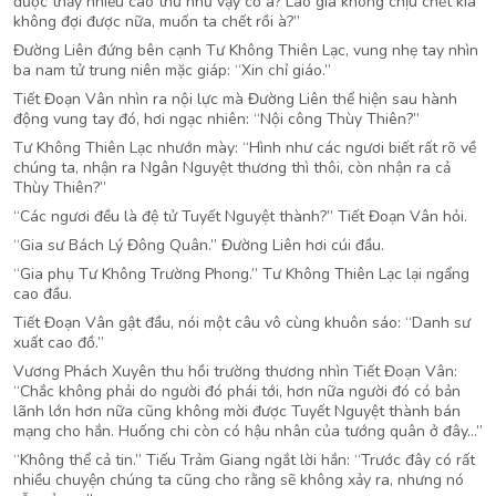
được thấy nhiều cao thủ như vậy cơ à? Lão già không chịu chết kia
không đợi được nữa, muốn ta chết rồi à?”
Đường Liên đứng bên cạnh Tư Không Thiên Lạc, vung nhẹ tay nhìn
ba nam tử trung niên mặc giáp: “Xin chỉ giáo.”
Tiết Đoạn Vân nhìn ra nội lực mà Đường Liên thể hiện sau hành
động vung tay đó, hơi ngạc nhiên: “Nội công Thùy Thiên?”
Tư Không Thiên Lạc nhướn mày: “Hình như các ngươi biết rất rõ về
chúng ta, nhận ra Ngân Nguyệt thương thì thôi, còn nhận ra cả
Thùy Thiên?”
“Các ngươi đều là đệ tử Tuyết Nguyệt thành?” Tiết Đoạn Vân hỏi.
“Gia sư Bách Lý Đông Quân.” Đường Liên hơi cúi đầu.
“Gia phụ Tư Không Trường Phong.” Tư Không Thiên Lạc lại ngẩng
cao đầu.
Tiết Đoạn Vân gật đầu, nói một câu vô cùng khuôn sáo: “Danh sư
xuất cao đồ.”
Vương Phách Xuyên thu hồi trường thương nhìn Tiết Đoạn Vân:
“Chắc không phải do người đó phái tới, hơn nữa người đó có bản
lãnh lớn hơn nữa cũng không mời được Tuyết Nguyệt thành bán
mạng cho hắn. Huống chi còn có hậu nhân của tướng quân ở đây…”
“Không thể cả tin.” Tiếu Trảm Giang ngắt lời hắn: “Trước đây có rất
nhiều chuyện chúng ta cũng cho rằng sẽ không xảy ra, nhưng nó