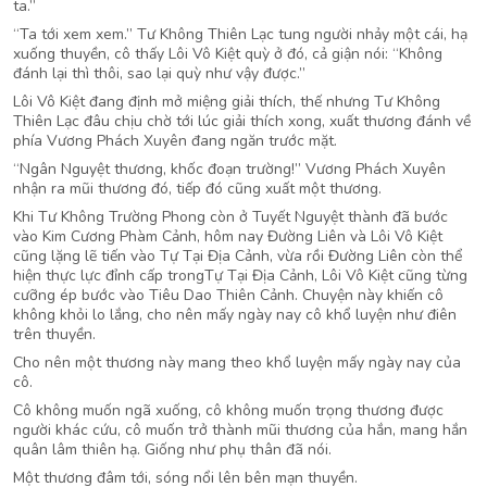
ta.”
“Ta tới xem xem.” Tư Không Thiên Lạc tung người nhảy một cái, hạ
xuống thuyền, cô thấy Lôi Vô Kiệt quỳ ở đó, cả giận nói: “Không
đánh lại thì thôi, sao lại quỳ như vậy được.”
Lôi Vô Kiệt đang định mở miệng giải thích, thế nhưng Tư Không
Thiên Lạc đâu chịu chờ tới lúc giải thích xong, xuất thương đánh về
phía Vương Phách Xuyên đang ngăn trước mặt.
“Ngân Nguyệt thương, khốc đoạn trường!” Vương Phách Xuyên
nhận ra mũi thương đó, tiếp đó cũng xuất một thương.
Khi Tư Không Trường Phong còn ở Tuyết Nguyệt thành đã bước
vào Kim Cương Phàm Cảnh, hôm nay Đường Liên và Lôi Vô Kiệt
cũng lặng lẽ tiến vào Tự Tại Địa Cảnh, vừa rồi Đường Liên còn thể
hiện thực lực đỉnh cấp trongTự Tại Địa Cảnh, Lôi Vô Kiệt cũng từng
cưỡng ép bước vào Tiêu Dao Thiên Cảnh. Chuyện này khiến cô
không khỏi lo lắng, cho nên mấy ngày nay cô khổ luyện như điên
trên thuyền.
Cho nên một thương này mang theo khổ luyện mấy ngày nay của
cô.
Cô không muốn ngã xuống, cô không muốn trọng thương được
người khác cứu, cô muốn trở thành mũi thương của hắn, mang hắn
quân lâm thiên hạ. Giống như phụ thân đã nói.
Một thương đâm tới, sóng nổi lên bên mạn thuyền.