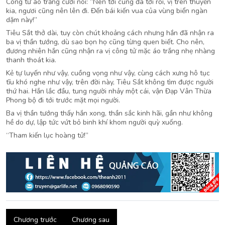
Công tử áo trắng cười nói: “Nên tới cũng đã tới rồi, vị trên thuyền
kia, ngươi cũng nên lên đi. Đến bái kiến vua của vùng biển ngàn
dặm này!”
Tiêu Sắt thở dài, tuy còn chút khoảng cách nhưng hắn đã nhận ra
ba vị thần tướng, dù sao bọn họ cũng từng quen biết. Cho nên,
đương nhiên hắn cũng nhận ra vị công tử mặc áo trắng nhẹ nhàng
thanh thoát kia.
Kẻ tự luyến như vậy, cuồng vọng như vậy, cùng cách xưng hô tục
tĩu khó nghe như vậy, trên đời này, Tiêu Sắt không tìm được người
thứ hai. Hắn lắc đầu, tung người nhảy một cái, vận Đạp Vân Thừa
Phong bộ đi tới trước mặt mọi người.
Ba vị thần tướng thấy hắn xong, thần sắc kinh hãi, gần như không
hề do dự, lập tức vứt bỏ binh khí khom người quỳ xuống.
“Tham kiến lục hoàng tử!”
Chương trước
Chương sau