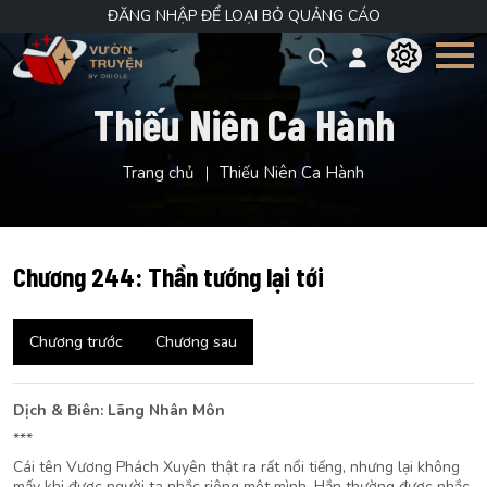
ĐĂNG NHẬP ĐỂ LOẠI BỎ QUẢNG CÁO
Thiếu Niên Ca Hành
Trang chủ
Thiếu Niên Ca Hành
Chương 244: Thần tướng lại tới
Chương trước
Chương sau
Dịch & Biên: Lãng Nhân Môn
***
Cái tên Vương Phách Xuyên thật ra rất nổi tiếng, nhưng lại không
mấy khi được người ta nhắc riêng một mình. Hắn thường được nhắc