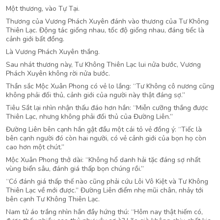
Một thương, vào Tự Tại.
Thương của Vương Phách Xuyên đánh vào thương của Tư Không
Thiên Lạc. Động tác giống nhau, tốc độ giống nhau, đáng tiếc là
cảnh giới bất đồng.
Là Vương Phách Xuyên thắng.
Sau nhát thương này, Tư Không Thiên Lạc lui nửa bước, Vương
Phách Xuyên không rời nửa bước.
Thần sắc Mộc Xuân Phong có vẻ lo lắng: “Tư Không cô nương cũng
không phải đối thủ, cảnh giới của người này thật đáng sợ.”
Tiêu Sắt lại nhìn nhận thấu đáo hơn hắn: “Miễn cưỡng thắng được
Thiên Lạc, nhưng không phải đối thủ của Đường Liên.”
Đường Liên bên cạnh hắn gật đầu một cái tỏ vẻ đồng ý: “Tiếc là
bên cạnh người đó còn hai người, có vẻ cảnh giới của bọn họ còn
cao hơn một chút.”
Mộc Xuân Phong thở dài: “Không hổ danh hải tặc đáng sợ nhất
vùng biển sâu, đánh giá thấp bọn chúng rồi.”
“Có đánh giá thấp thế nào cũng phải cứu Lôi Vô Kiệt và Tư Không
Thiên Lạc về mới được.” Đường Liên điểm nhẹ mũi chân, nhảy tới
bên cạnh Tư Không Thiên Lạc.
Nam tử áo trắng nhìn hắn đầy hứng thú: “Hôm nay thật hiếm có,