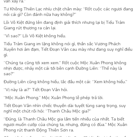
vẫn xảy ra.”
Tư Không Thiên Lạc nhíu chặt chân mày: “Rốt cuộc các ngươi đang
nói cái gì? Còn đánh nữa hay không?”
Lôi Vô Kiệt đứng lên đang định giải thích nhưng lại bị Tiếu Trảm
Giang rút thương ra cản lại.
“Vì sao?” Lôi Vô Kiệt không hiểu.
Tiếu Trảm Giang im lặng không nói gì, thần sắc Vương Phách
Xuyên hơi ảm đạm, Tiết Đoạn Vân cau mày như đang suy nghĩ điều
gì.
“Chúng ta cũng tới xem xem.” Rốt cuộc Mộc Xuân Phong không
nhịn được, nhảy một cái tới bên cạnh Đường Liên: “Thế này là
sao?”
Đường Liên cũng không hiểu, lắc đầu một cái: “Xem không hiểu.”
“Vị này là ai?” Tiết Đoạn Vân hỏi.
“Mộc Xuân Phong.” Mộc Xuân Phong lễ phép trả lời.
Tiết Đoạn Vân nhìn chiếc thuyền dài tuyết tùng sang trọng, suy
nghĩ một chút rồi hỏi: “Thanh Châu Mộc gia?”
“Đúng, là Thanh Châu Mộc gia lắm tiền nhiều của nhất. Ta biết
ngươi muốn cướp của chúng ta, nhưng, đừng có đùa.” Mộc Xuân
Phong rút thanh Động Thiên Sơn ra.