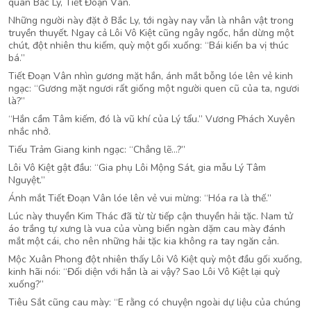
quân Bắc Ly, Tiết Đoạn Vân.
Những người này đặt ở Bắc Ly, tới ngày nay vẫn là nhân vật trong
truyền thuyết. Ngay cả Lôi Vô Kiệt cũng ngây ngốc, hắn dừng một
chút, đột nhiên thu kiếm, quỳ một gối xuống: “Bái kiến ba vị thúc
bá.”
Tiết Đoạn Vân nhìn gương mặt hắn, ánh mắt bỗng lóe lên vẻ kinh
ngạc: “Gương mặt ngươi rất giống một người quen cũ của ta, ngươi
là?”
“Hắn cầm Tâm kiếm, đó là vũ khí của Lý tẩu.” Vương Phách Xuyên
nhắc nhở.
Tiếu Trảm Giang kinh ngạc: “Chẳng lẽ…?”
Lôi Vô Kiệt gật đầu: “Gia phụ Lôi Mộng Sát, gia mẫu Lý Tâm
Nguyệt.”
Ánh mắt Tiết Đoạn Vân lóe lên vẻ vui mừng: “Hóa ra là thế.”
Lúc này thuyền Kim Thác đã từ từ tiếp cận thuyền hải tặc. Nam tử
áo trắng tự xưng là vua của vùng biển ngàn dặm cau mày đánh
mắt một cái, cho nên những hải tặc kia không ra tay ngăn cản.
Mộc Xuân Phong đột nhiên thấy Lôi Vô Kiệt quỳ một đầu gối xuống,
kinh hãi nói: “Đối diện với hắn là ai vậy? Sao Lôi Vô Kiệt lại quỳ
xuống?”
Tiêu Sắt cũng cau mày: “E rằng có chuyện ngoài dự liệu của chúng