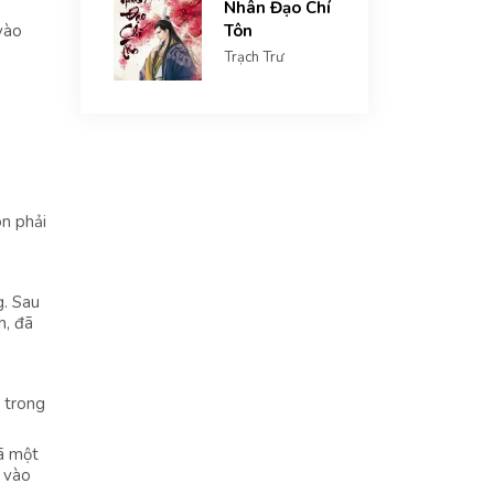
Nhân Đạo Chí
vào
Tôn
Trạch Trư
,
òn phải
g. Sau
h, đã
 trong
gã một
a vào