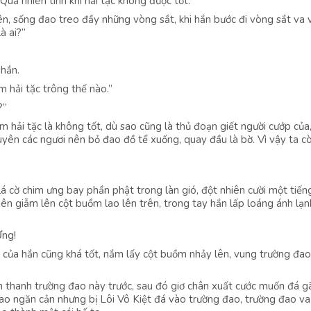
uả nhiên tính khí hải tặc không được tốt.”
n, sống đao treo đầy những vòng sắt, khi hắn bước đi vòng sắt va 
à ai?”
 hắn.
m hải tặc trông thế nào.”
?”
àm hải tặc là không tốt, dù sao cũng là thủ đoạn giết người cướp của
uyên các ngươi nên bỏ đao đồ tể xuống, quay đầu là bờ. Vì vậy ta c
lá cờ chim ưng bay phần phật trong làn gió, đột nhiên cười một tiến
ên giẫm lên cột buồm lao lên trên, trong tay hắn lấp loáng ánh lạn
Ưng!
g của hắn cũng khá tốt, nắm lấy cột buồm nhảy lên, vung trường đao
n thanh trường đao này trước, sau đó giơ chân xuất cước muốn đá 
ao ngăn cản nhưng bị Lôi Vô Kiệt đá vào trường đao, trường đao v