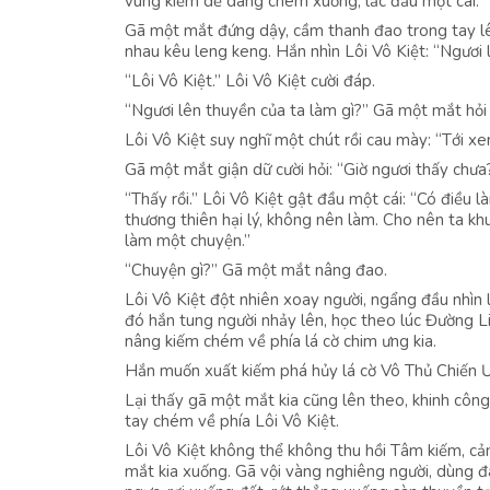
vung kiếm dễ dàng chém xuống, lắc đầu một cái: “Q
Gã một mắt đứng dậy, cầm thanh đao trong tay lê
nhau kêu leng keng. Hắn nhìn Lôi Vô Kiệt: “Ngươi l
“Lôi Vô Kiệt.” Lôi Vô Kiệt cười đáp.
“Ngươi lên thuyền của ta làm gì?” Gã một mắt hỏi
Lôi Vô Kiệt suy nghĩ một chút rồi cau mày: “Tới xe
Gã một mắt giận dữ cười hỏi: “Giờ ngươi thấy chưa
“Thấy rồi.” Lôi Vô Kiệt gật đầu một cái: “Có điều l
thương thiên hại lý, không nên làm. Cho nên ta kh
làm một chuyện.”
“Chuyện gì?” Gã một mắt nâng đao.
Lôi Vô Kiệt đột nhiên xoay người, ngẩng đầu nhìn 
đó hắn tung người nhảy lên, học theo lúc Đường Li
nâng kiếm chém về phía lá cờ chim ưng kia.
Hắn muốn xuất kiếm phá hủy lá cờ Vô Thủ Chiến 
Lại thấy gã một mắt kia cũng lên theo, khinh côn
tay chém về phía Lôi Vô Kiệt.
Lôi Vô Kiệt không thể không thu hồi Tâm kiếm, cả
mắt kia xuống. Gã vội vàng nghiêng người, dùng đ