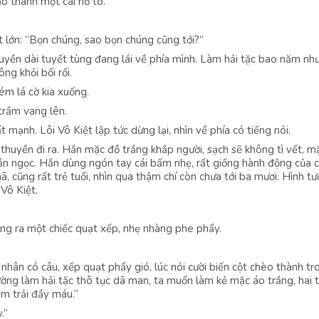
ạo thành một cái hố to.
t lớn: “Bọn chúng, sao bọn chúng cũng tới?”
huyền dài tuyết tùng đang lái về phía mình. Làm hải tặc bao năm như
ng khỏi bối rối.
ém lá cờ kia xuống.
trầm vang lên.
 mạnh. Lôi Vô Kiệt lập tức dừng lại, nhìn về phía có tiếng nói.
thuyền đi ra. Hắn mặc đồ trắng khắp người, sạch sẽ không tì vết, m
ẫn ngọc. Hắn dùng ngón tay cái bấm nhẹ, rất giống hành động của 
ã, cũng rất trẻ tuổi, nhìn qua thậm chí còn chưa tới ba mươi. Hình t
 Vô Kiệt.
òng ra một chiếc quạt xếp, nhẹ nhàng phe phẩy.
 nhân có câu, xếp quạt phẩy gió, lúc nói cười biến cột chèo thành tro
hường làm hải tặc thô tục dã man, ta muốn làm kẻ mặc áo trắng, hai 
m trải đầy máu.”
.”