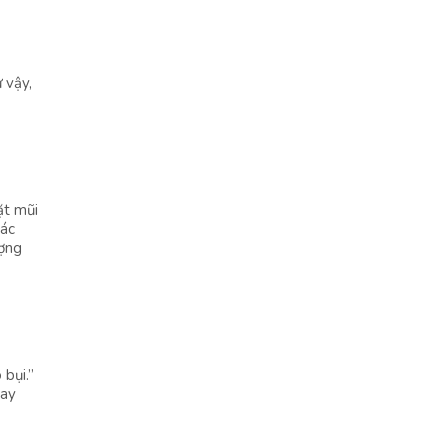
 vậy,
ặt mũi
các
ượng
 bụi.”
tay