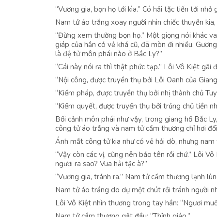
“Vương gia, bọn họ tới kìa.” Có hải tặc tiến tới nhỏ 
Nam tử áo trắng xoay người nhìn chiếc thuyền kia,
“Đừng xem thường bọn họ.” Một giọng nói khác va
giáp của hắn có vẻ khá cũ, đã mòn đi nhiều. Gương
là đệ tử môn phái nào ở Bắc Ly?”
“Cái này nói ra thì thật phức tạp.” Lôi Vô Kiệt gãi đ
“Nội công, được truyền thụ bởi Lôi Oanh của Gian
“Kiếm pháp, được truyền thụ bởi nhị thành chủ Tu
“Kiếm quyết, được truyền thụ bởi trủng chủ tiền 
Bối cảnh môn phái như vậy, trong giang hồ Bắc Ly, 
công tử áo trắng và nam tử cầm thương chỉ hơi đổi
Ánh mắt công tử kia như có vẻ hỏi dò, nhưng nam 
“Vậy còn các vị, cũng nên báo tên rồi chứ.” Lôi Vô
ngươi ra sao? Vua hải tặc à?”
“Vương gia, tránh ra.” Nam tử cầm thương lạnh lùn
Nam tử áo trắng do dự một chút rồi tránh người 
Lôi Vô Kiệt nhìn thương trong tay hắn: “Ngươi muố
Nam tử cầm thương gật đầu: “Thỉnh giáo.”