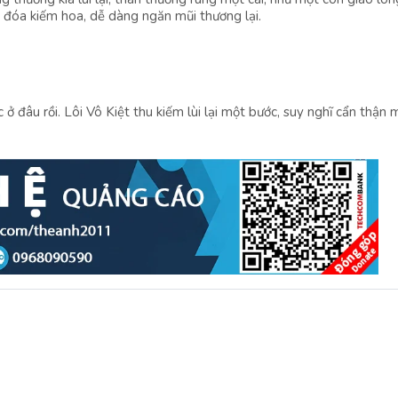
t đóa kiếm hoa, dễ dàng ngăn mũi thương lại.
ở đâu rồi. Lôi Vô Kiệt thu kiếm lùi lại một bước, suy nghĩ cẩn thận m