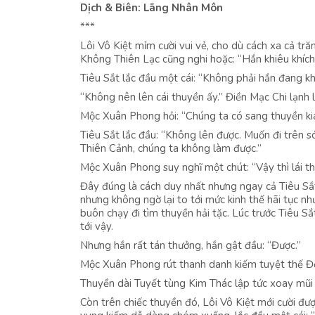
Dịch & Biên: Lãng Nhân Môn
***
Lôi Vô Kiệt mỉm cười vui vẻ, cho dù cách xa cả tr
Không Thiên Lạc cũng nghi hoặc: “Hắn khiêu khích
Tiêu Sắt lắc đầu một cái: “Không phải hắn đang khi
“Không nên lên cái thuyền ấy.” Điền Mạc Chi lạnh l
Mộc Xuân Phong hỏi: “Chúng ta có sang thuyền ki
Tiêu Sắt lắc đầu: “Không lên được. Muốn đi trên só
Thiên Cảnh, chúng ta không làm được.”
Mộc Xuân Phong suy nghĩ một chút: “Vậy thì lái t
Đây đúng là cách duy nhất nhưng ngay cả Tiêu Sắ
nhưng không ngờ lại to tới mức kinh thế hãi tục như
buôn chạy đi tìm thuyền hải tặc. Lúc trước Tiêu 
tới vậy.
Nhưng hắn rất tán thưởng, hắn gật đầu: “Được.”
Mộc Xuân Phong rút thanh danh kiếm tuyệt thế Độ
Thuyền dài Tuyết tùng Kim Thác lập tức xoay mũi t
Còn trên chiếc thuyền đó, Lôi Vô Kiệt mới cười đ