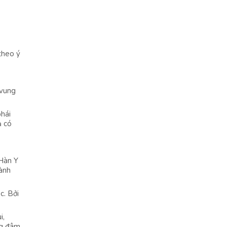
theo ý
 vung
phái
ạ có
 Hàn Y
hành
c. Bởi
i,
ng đâm