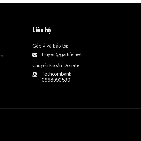
Liên hệ
Góp ý và báo lỗi:
truyen@garlife.net
ễn
Chuyển khoản Donate:
Techcombank
0968090590