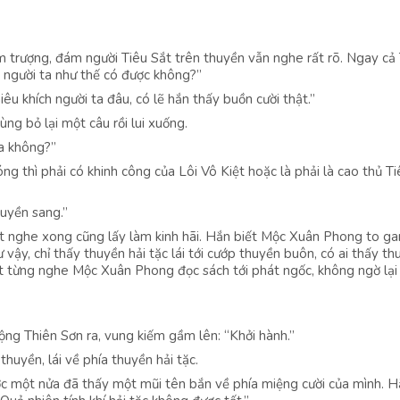
ăm trượng, đám người Tiêu Sắt trên thuyền vẫn nghe rất rõ. Ngay cả
 người ta như thế có được không?”
êu khích người ta đâu, có lẽ hắn thấy buồn cười thật.”
ùng bỏ lại một câu rồi lui xuống.
a không?”
ng thì phải có khinh công của Lôi Vô Kiệt hoặc là phải là cao thủ T
huyền sang.”
t nghe xong cũng lấy làm kinh hãi. Hắn biết Mộc Xuân Phong to ga
 vậy, chỉ thấy thuyền hải tặc lái tới cướp thuyền buôn, có ai thấy th
Sắt từng nghe Mộc Xuân Phong đọc sách tới phát ngốc, không ngờ lại
ng Thiên Sơn ra, vung kiếm gầm lên: “Khởi hành.”
huyền, lái về phía thuyền hải tặc.
ược một nửa đã thấy một mũi tên bắn về phía miệng cười của mình. 