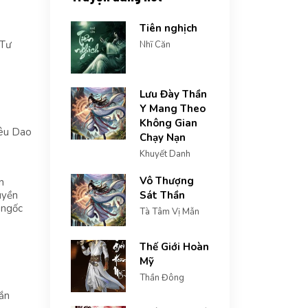
Tiên nghịch
 Tư
Nhĩ Căn
Lưu Đày Thần
Y Mang Theo
Không Gian
iêu Dao
Chạy Nạn
Khuyết Danh
Vô Thượng
n
uyền
Sát Thần
 ngốc
Tà Tâm Vị Mẫn
Thế Giới Hoàn
Mỹ
Thần Đông
Hắn