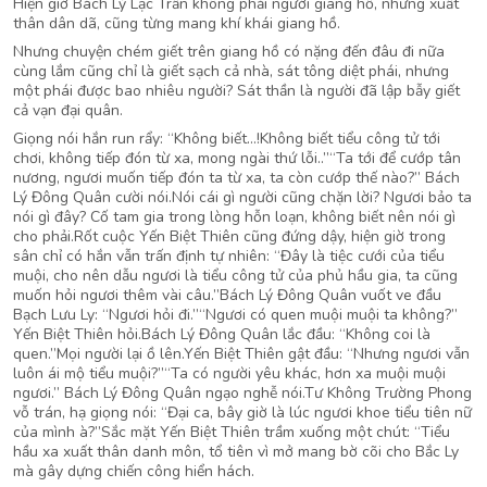
Hiện giờ Bách Lý Lạc Trần không phải người giang hồ, nhưng xuất
thân dân dã, cũng từng mang khí khái giang hồ.
Nhưng chuyện chém giết trên giang hồ có nặng đến đâu đi nữa
cùng lắm cũng chỉ là giết sạch cả nhà, sát tông diệt phái, nhưng
một phái được bao nhiêu người? Sát thần là người đã lập bẫy giết
cả vạn đại quân.
Giọng nói hắn run rẩy: “Không biết…!Không biết tiểu công tử tới
chơi, không tiếp đón từ xa, mong ngài thứ lỗi..”“Ta tới để cướp tân
nương, ngươi muốn tiếp đón ta từ xa, ta còn cướp thế nào?” Bách
Lý Đông Quân cười nói.Nói cái gì người cũng chặn lời? Ngươi bảo ta
nói gì đây? Cố tam gia trong lòng hỗn loạn, không biết nên nói gì
cho phải.Rốt cuộc Yến Biệt Thiên cũng đứng dậy, hiện giờ trong
sân chỉ có hắn vẫn trấn định tự nhiên: “Đây là tiệc cưới của tiểu
muội, cho nên dẫu ngươi là tiểu công tử của phủ hầu gia, ta cũng
muốn hỏi ngươi thêm vài câu.”Bách Lý Đông Quân vuốt ve đầu
Bạch Lưu Ly: “Ngươi hỏi đi.”“Ngươi có quen muội muội ta không?”
Yến Biệt Thiên hỏi.Bách Lý Đông Quân lắc đầu: “Không coi là
quen.”Mọi người lại ồ lên.Yến Biệt Thiên gật đầu: “Nhưng ngươi vẫn
luôn ái mộ tiểu muội?”“Ta có người yêu khác, hơn xa muội muội
ngươi.” Bách Lý Đông Quân ngạo nghễ nói.Tư Không Trường Phong
vỗ trán, hạ giọng nói: “Đại ca, bây giờ là lúc ngươi khoe tiểu tiên nữ
của mình à?”Sắc mặt Yến Biệt Thiên trầm xuống một chút: “Tiểu
hầu xa xuất thân danh môn, tổ tiên vì mở mang bờ cõi cho Bắc Ly
mà gây dựng chiến công hiển hách.