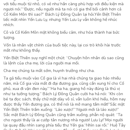
với tiểu muội từ nhỏ, có vẻ như hắn càng phù hợp với điều kiện mà
ngươi nói.”“Được, nếu người mà ta nói có gia thế bối cảnh hơn cả
Cố Kiếm Môn thì sao?” Bách Lý Đông Quân lại hỏi.Yến Biệt Thiên
liếc mắt nhìn Yến Lưu Ly, nhưng Yến Lưu Ly vẫn không hề nhúc
nhích.
Cô và Cố Kiếm Môn mặt không biểu cảm, như hóa thành hai bức
tượng.
Vốn là nhân vật chính của buổi tiệc này, lại coi trò khôi hài trước
mắt như không thấy.
Yến Biệt Thiên suy nghĩ một chút: “Chuyện hôn nhân dù sao cũng
là lệnh của cha mẹ, lời của người mai mối.
Cha mẹ chúng ta mất sớm, huynh trưởng như cha.
Ta gả tiểu muội vào Cố gia là vì hai nhà chúng ta giao hảo nhiều
năm, mà Cố gia vừa mất đi đại đương gia, cũng cần xung hỉ cho Cố
phủ, xua đi vận đen này.”“Ha ha ha, giang hồ này đúng là thú vị
như ta tưởng tượng.” Bách Lý Đông Quân cười ha hả nói: “Khi còn
bé ta đọc sách, thấy chữ mặt dày vô sỉ, vẫn luôn khó hiểu, hôm nay
được thấy Yến đương gia, có thể nói là mở mang tầm mắt!”Sắc mặt
Yến Biệt Thiên trầm xuống: “Láo xược!”“Ngươi mới là láo xược!”
Sắc mặt Bách Lý Đông Quân cũng trầm xuống, phẫn nộ quát: “Ta
cho ngươi thấy là ai cướp tân nương nhà ngươi! Lưu Ly!”Mọi người
lại quay đầu nhìn sang phía tiểu thư Yến gia.“Nhìn sai rồi.” Huệ Tây