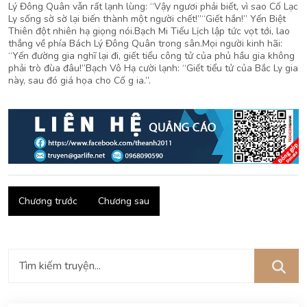
Lý Đông Quân vẫn rất lạnh lùng: “Vậy ngươi phải biết, vì sao Cố Lạc
Ly sống sờ sờ lại biến thành một người chết!”“Giết hắn!” Yến Biệt
Thiên đột nhiên hạ giọng nói.Bạch Mi Tiếu Lịch lập tức vọt tới, lao
thẳng về phía Bách Lý Đông Quân trong sân.Mọi người kinh hãi:
“Yến đường gia nghĩ lại đi, giết tiểu công tử của phủ hầu gia không
phải trò đùa đâu!”Bạch Vô Hạ cười lạnh: “Giết tiểu tử của Bắc Ly gia
này, sau đó giá họa cho Cố g ia.”.
Chương trước
Chương sau