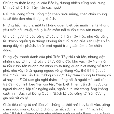
Chúng ta thân là người của Bắc Ly, đương nhiên cũng phải cung
kính với phủ Trấn Tây Hầu các ngươi.
Nếu tiểu công tử tới uống một chén rượu mừng, chắc chắn chúng
ta sẽ tiếp đón như thượng khách.
Nhưng tiểu hầu gia, một là không quen biết tiểu muội, hai là không
yêu mến tiểu muội, mà lại luôn mồm nói muốn cướp tân nương.
Cho dù ngươi là tiểu công tử của phủ Trấn Tây Hầu, như vậy cũng
là…!khinh người quá đáng!”Những lời cuối cùng của Yến Biệt Thiên
mang đầy khí phách, khiến mọi người trong sân âm thầm chấn
động.
Đúng vậy, thanh danh của phủ Trấn Tây Hầu rất lớn, nhưng đột
nhiên chạy tới hôn lễ của thế lực đứng đầu khu vực Tây Nam nói
muốn cướp tân nương mà mình chưa từng quen biết mang về trong
phủ, như vậy rõ là ngang ngược vô lý.“Đúng vậy, thế thì thật quá
thể.”“Phủ Trấn Tây Hầu tưởng khu vực Tây Nam chúng ta không có
ai hay sao?”Cố tam gia nghĩ thầm không hổ là người mà tuổi còn
trẻ đã một mình kéo Yến gia lên, Yến Biệt Thiên trấn định vượt xa
người thường, lập tức ngẩng đầu, ngoài cười mà trong lòng không
cười nhìn Bách Lý Đông Quân: “Bách Lý tiểu công tử, Yến đương
gia nói rất có lý.
Chắc tiểu công tử chỉ đùa với chúng ta thôi nhỉ, hay là đi vào, uống
chén rượu mừng, Cố phủ chúng ta hết sức hân hạnh.”“Ta…!nhổ
vào.” Bách Lý Đông Quân nhẹ nhàng vuốt ve đầu Bạch Lưu Ly.Bạch