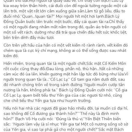
Quân thở dài.Mọi người lại quay đầu về, chỉ thấy con Bạch Lưu Ly
kia xoay tròn thân hình, cái đuôi còn để ngoài tường ngoắc một cái
lên trời, một vật rất lớn cắm xuống giữa sân.Làm từ gỗ liễu, đầu to
đuôi nhỏ.“Quan…!quan tài?” Mọi người hít một hơi lạnh.Bách Lý
Đông Quân bước lên trước một bước, đẩy cái quan tài ra.Chỉ thấy
có một người đang nhắm mắt nằm trong đó, quần áo trên người có
một số vết rách, dường như đã trải qua chiến đấu hết sức khốc liệt,
bên trên dính đầy máu tươi.
Còn trên yết hầu của hắn có một vết kiếm rõ rành rành, vết kiếm đó
chém qua là cực kỳ chí mạng, không ai có thể sống được sau nhát
kiếm đó.
Hiển nhiên, trong quan tài là một người chết.Sắc mặt Cố Kiếm Môn
rốt cuộc cũng thay đổi.Đau lòng, phẫn nộ, thù hận…!tất cả những
cảm xúc đó ùa lên, khiến gương mặt hắn lập tức đỏ bừng như lửa.Vì
người trong quan tài là…“Cố Lạc Ly.” Cố tam gia nằm dưới đất, sau
đó nhanh chóng trốn về trong sảnh đường.“Người muốn cướp tân
nương là hắn, không phải ta.” Bách Lý Đông Quân cười nói: “Cố gia
Cố Lạc Ly, quen biết tiểu thư Yến gia của các ngươi từ nhỏ, cũng
che chở tiểu thư Yến gia tựa như huynh trưởng.
Nếu nói hai nhà các ngươi đã giao hảo nhiều đời, lại muốn có đại hỉ,
sao không để Cố đương gia thành hôn?”“Thế này là định minh
hôn?” Bạch Vô Hạ cười nói: “Đúng là thú vị.”Yến Biệt Thiên biến
sắc: “Ngươi làm vậy là sỉ nhục Yến gia ta! Một cô nương sống sờ sờ
của Yến gia, vì sao lại phải gả cho một người chết?”Sắc mặt Bách