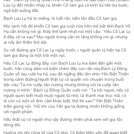
Lưu Ly đột nhiên nhảy ra, khiến Cố tam gia cả kinh lùi liền ba bước,
ngã bệt xuống đất.
Bạch Lưu Ly há to miệng, lè lưỡi rắn, liếm lên đầu Cố tam gia.
Mùi tanh hôi đó khiến Cố tam gia suýt nữa hôn mê bất tỉnh.Bạch Vô
Hạ vẫn không nói gì, thấy thế lạnh nhạt nói một câu: “Nếu Cố Lạc Ly
ở đây, sẽ ra sao?”Mọi người trong sân im lặng không nói gì, nhưng
ai nấy âm thầm thở dài.
So với đương gia Cố Lạc Ly ngày trước, i người quản lý hiện tại Cố
tam gia đúng là một trời một vực.
Nếu Cố Lạc Ly đứng đây, con Bạch Lưu Ly kia dám đến gần một
bước, hắn cũng dám rút kiếm chém đầu con rắn này.Bách Lý Đông
Quân vỗ tay cười ha hả, sau đó ngẩng đầu lên nhìn Yến Biệt Thiên
trong sảnh đường.Người thật sự có quyền nói chuyện trong buổi
tiệc này.“Ta nói cướp tân nương nhưng không nói là cướp tân
nương vì mình.” Bách Lý Đông Quân cười nói: “Ta hỏi ngươi, nếu có
người quen biết muội muội ngươi từ nhỏ, là thanh mai trúc mã, có
lẽ còn có một số tình cảm khác biệt, thế thì sao?”Yến Biệt Thiên
trầm giọng nói: “Nữ nhi của Yến gia ta đương nhiên không giống
với người phàm.
Nếu thật sự có người như vậy đương nhiên phải xem xét gia tộc
dòng dõi.
Huống chi nhị công tử của Cố phủ, Cố Kiếm Môn vốn đã quen biết