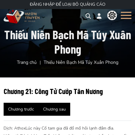
ĐĂNG NHẬP ĐỂ LOẠI BỎ QUẢNG CÁO
Thiếu Niên Bạch Mã Túy Xuân
Phong
Trang chủ
Thiếu Niên Bạch Mã Túy Xuân Phong
Chương 21: Công Tử Cướp Tân Nương
Chương trước
Chương sau
Dịch: AthoxLúc này Cố tam gia đã đổ mồ hôi lạnh đầm đìa.