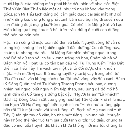
muội.Người của những môn phái khác đều nhìn về phía Yến Biệt
Thiên.Yến Biệt Thiên liếc một cái như có như không vào trong
góc.Bạch Mi Tiếu Lịch đứng đó, cảm giác được cái liếc mắt như có
như không kia, trong lòng phát lạnh.Làm sao bọn họ đi xuyên qua
con đường đoạt mạng kia?Bên ngoài Cố phủ, Lôi Mộng Sát và Lạc
Hiên lưng tựa lưng, lau mồ hôi trên trán, đứng ở cuối con đường
thở hổn hà hổn hển.
Mặc Trần công tử mặc toàn đồ đen và Liễu Nguyệt công tử vẫn ở
trong kiệu không tính lộ diện ngăn ở đầu đường.“Con đường này,
chúng ta phong tỏa rồi.” Lôi Mộng Sát nhìn những người trong
phố.Đồ tể dữ tợn với chiêu xương trắng nở hoa, Châm bà bà với
Bách Xích Vô Hoạt, lại có tên bán dầu với Tụ Trung Kiếm Thập Bát,
thêm cả Tiểu Tây Thi vạch tay một cái là đổi được chín khuôn
mặt…!Hơn mười vị cao thủ mang tuyệt kỹ lại bị vây trong phố, từ
đầu đến cuối vẫn không cách nào đột phá vòng vây.Bên cạnh Bách
Lý Đông Quân chỉ có Tư Không Trường Phong bầu bạn, đương
nhiên hai người biết nguy hiểm tiếp theo, sau lưng đã đổ mồ hôi
lạnh đầm đìa.Cố tam gia đứng bật dậy: “Ngươi là ai?”“Là khách!”
Bách Lý Đông Quân cất cao giọng nói.Huệ Tây Quân khẽ nhíu mày,
hỏi Bạch Vô Hạ đang ngồi bên cạnh mình: “Hình như ta từng gặp
hắn rồi.”“Là một nhân vật khó lường ư?” Bạch Vô Hạ cười nói.Huệ
Tây Quân giơ tay gõ cằm, ho nhẹ một tiếng: “Nhưng mà…!chuyện
này không thể nào.”Cố tam gia cười lạnh đi tới: “Có điều, chúng ta
đâu có mời tiểu huynh đệ, khách khứa không mời mà tới, chúng ta