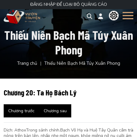
ĐĂNG NHẬP ĐỂ LOẠI BỎ QUẢNG CÁO
Thiếu Niên Bạch Mã Túy Xuân
Phong
Trang chủ
Thiếu Niên Bạch Mã Túy Xuân Phong
Chương 20: Ta Họ Bách Lý
Chương trước
Chương sau
Dịch: AthoxTrong sảnh chính.Bạch Vô Hạ và Huệ Tây Quân cầm trà
nóng trên bàn lên, nhấp nhẹ một ngụm, khóe miệng nở nụ cười ám