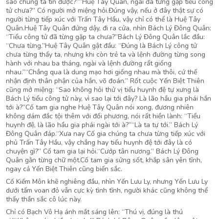
sao chúng ta tin được?”“Huệ Tây Quân, ngài đã từng gặp tiểu công
tử chưa?” Có người mở miệng hỏi.Đúng vậy, nếu ở đây thật sự có
người từng tiếp xúc với Trấn Tây Hầu, vậy chỉ có thể là Huệ Tây
Quân.Huệ Tây Quân đứng dậy, đi ra cửa, nhìn Bách Lý Đông Quân:
“Tiểu công tử đã từng gặp ta chưa?”Bách Lý Đông Quân lắc đầu:
“Chưa từng.”Huệ Tây Quân gật đầu: “Đúng là Bách Lý công tử
chưa từng thấy ta, nhưng khi còn trẻ ta và lệnh đường từng song
hành với nhau ba tháng, ngài và lệnh đường rất giống
nhau.”“Chẳng qua là dung mạo hơi giống nhau mà thôi, cứ thế
nhận định thân phận của hắn, võ đoán.” Rốt cuộc Yến Biệt Thiên
cũng mở miệng: “Sao không hỏi thử vị tiểu huynh đệ tự xưng là
Bách Lý tiểu công tử này, vì sao lại tới đây? Là lão hầu gia phái hắn
tới à?”Cố tam gia nghe Huệ Tây Quân nói xong, đương nhiên
không dám đắc tội thêm với đối phương, nói rất hiền lành: “Tiểu
huynh đệ, là lão hầu gia phái ngài tới à?”“Là ta tự tới.” Bách Lý
Đông Quân đáp.“Xưa nay Cố gia chúng ta chưa từng tiếp xúc với
phủ Trấn Tây Hầu, vậy chẳng hay tiểu huynh đệ tới đây là có
chuyện gì?” Cố tam gia lại hỏi.“Cướp tân nương.” Bách Lý Đông
Quân gằn từng chữ một.Cố tam gia sửng sốt, khắp sân yên tĩnh,
ngay cả Yến Biệt Thiên cũng biến sắc.
Cố Kiếm Môn khẽ nghiêng đầu, nhìn Yến Lưu Ly, nhưng Yến Lưu Ly
dưới tấm voan đỏ vẫn cực kỳ tình tĩnh, người khác cũng không thể
thấy thần sắc cô lúc này.
Chỉ có Bạch Vô Hạ ánh mắt sáng lên: “Thú vị, đúng là thú