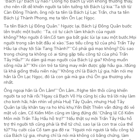
“Bách Lý? Bách Lý nào?”Dòng họ Bách Lý vốn không thường thấy,
cho nên rất dễ khiến người ta liên tưởng tới Bách Lý kia.“Ta tới từ
Càn Đông Thành, ông nội ta tên là Bách Lý Lạc Trần, cha ta tên
Bách Lý Thành Phong, mẹ ta tên Ôn Lạc Ngọc.
Ta tên Bách Lý Đông Quân.” Ngược lại, Bách Lý Đông Quân bước
lên trước một bước: “Ta, có tư cách làm khách của ngươi
không?”Mọi người ồ lên.Cố tam gia bất giác lùi lại sau một bước.Mọi
người trong sân bắt đầu xì xào.“Sao tiểu công tử của phủ Trấn Tây
Hầu lại chạy tới Sài Tang Thành?”“Có phải giả mạo không? Dù sao
trong chúng ta không có ai từng gặp tiểu công tử của phủ Trấn
Tây Hầu?”“Ai dám giả mạo người của Bách Lý gia? Không muốn
sống nữa à?”“Khi còn trẻ ta từng may mắn được gặp hầu gia…!đúng
là khá giống thiếu niên này.”“Không chỉ là Bách Lý gia, hắn nói mẹ
hắn là Ôn Lạc Ngọc, đó là con gái mà gia chủ Ôn gia thương yêu
nhất.
Ông ngoại hắn là Ôn Lâm!”“Ôn Lâm…!Nghe tên thôi cũng khiến
người ta sợ hãi rồi.”Ngay cả Bạch Vô Hạ cũng bị câu trả lời này làm
cho kinh hãi, hắn nhìn về phía Huệ Tây Quân, nhưng Huệ Tây
Quân lại lấy khăn tay ra ho khù khụ.Yến Biệt Thiên vẫn đứng đó vẻ
mặt vô cảm, Cố Kiếm Môn cũng im lặng đứng đó.“Chẳng lẽ Cố Kiếm
Môn mời Trấn Tây Hầu hỗ trợ?”“Nếu thật sự mời Trấn Tây Hầu hỗ
trợ thì người tới cũng phải là thế tử chứ, sao lại là con trai của thế
tử?”Nụ cười của Cố tam gia đờ ra: “Ngươi nói ngươi là tiểu công tử
của Bách Lý gia, nhưng chỉ là nói mà không có bằng chứng, làm