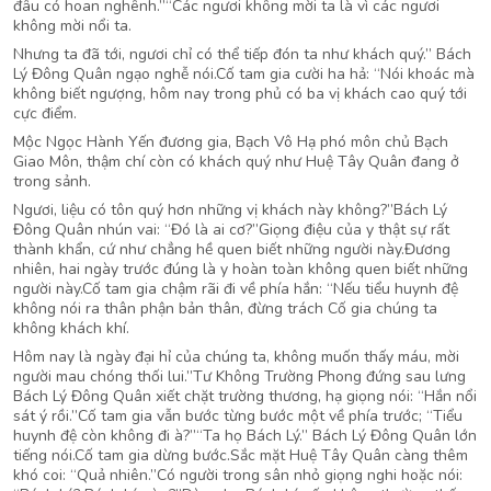
đâu có hoan nghênh.”“Các ngươi không mời ta là vì các ngươi
không mời nổi ta.
Nhưng ta đã tới, ngươi chỉ có thể tiếp đón ta như khách quý.” Bách
Lý Đông Quân ngạo nghễ nói.Cố tam gia cười ha hả: “Nói khoác mà
không biết ngượng, hôm nay trong phủ có ba vị khách cao quý tới
cực điểm.
Mộc Ngọc Hành Yến đương gia, Bạch Vô Hạ phó môn chủ Bạch
Giao Môn, thậm chí còn có khách quý như Huệ Tây Quân đang ở
trong sảnh.
Ngươi, liệu có tôn quý hơn những vị khách này không?”Bách Lý
Đông Quân nhún vai: “Đó là ai cơ?”Giọng điệu của y thật sự rất
thành khẩn, cứ như chẳng hề quen biết những người này.Đương
nhiên, hai ngày trước đúng là y hoàn toàn không quen biết những
người này.Cố tam gia chậm rãi đi về phía hắn: “Nếu tiểu huynh đệ
không nói ra thân phận bản thân, đừng trách Cố gia chúng ta
không khách khí.
Hôm nay là ngày đại hỉ của chúng ta, không muốn thấy máu, mời
người mau chóng thối lui.”Tư Không Trường Phong đứng sau lưng
Bách Lý Đông Quân xiết chặt trường thương, hạ giọng nói: “Hắn nổi
sát ý rồi.”Cố tam gia vẫn bước từng bước một về phía trước; “Tiểu
huynh đệ còn không đi à?”“Ta họ Bách Lý.” Bách Lý Đông Quân lớn
tiếng nói.Cố tam gia dừng bước.Sắc mặt Huệ Tây Quân càng thêm
khó coi: “Quả nhiên.”Có người trong sân nhỏ giọng nghi hoặc nói: