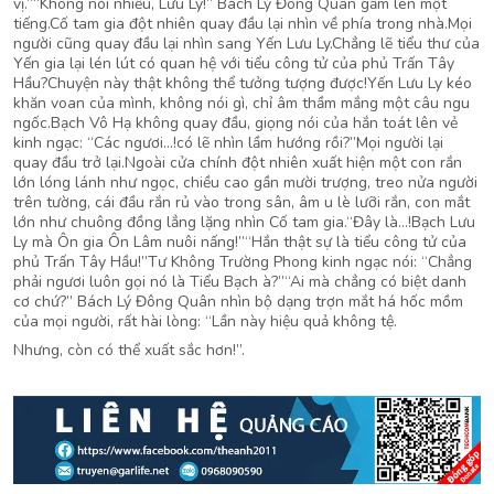
vị.”“Không nói nhiều, Lưu Ly!” Bách Lý Đông Quân gầm lên một
tiếng.Cố tam gia đột nhiên quay đầu lại nhìn về phía trong nhà.Mọi
người cũng quay đầu lại nhìn sang Yến Lưu Ly.Chẳng lẽ tiểu thư của
Yến gia lại lén lút có quan hệ với tiểu công tử của phủ Trấn Tây
Hầu?Chuyện này thật không thể tưởng tượng được!Yến Lưu Ly kéo
khăn voan của mình, không nói gì, chỉ âm thầm mắng một câu ngu
ngốc.Bạch Vô Hạ không quay đầu, giọng nói của hắn toát lên vẻ
kinh ngạc: “Các ngươi…!có lẽ nhìn lầm hướng rồi?”Mọi người lại
quay đầu trở lại.Ngoài cửa chính đột nhiên xuất hiện một con rắn
lớn lóng lánh như ngọc, chiều cao gần mười trượng, treo nửa người
trên tường, cái đầu rắn rủ vào trong sân, âm u lè lưỡi rắn, con mắt
lớn như chuông đồng lẳng lặng nhìn Cố tam gia.“Đây là…!Bạch Lưu
Ly mà Ôn gia Ôn Lâm nuôi nấng!”“Hắn thật sự là tiểu công tử của
phủ Trấn Tây Hầu!”Tư Không Trường Phong kinh ngạc nói: “Chẳng
phải ngươi luôn gọi nó là Tiểu Bạch à?”“Ai mà chẳng có biệt danh
cơ chứ?” Bách Lý Đông Quân nhìn bộ dạng trợn mắt há hốc mồm
của mọi người, rất hài lòng: “Lần này hiệu quả không tệ.
Nhưng, còn có thể xuất sắc hơn!”.