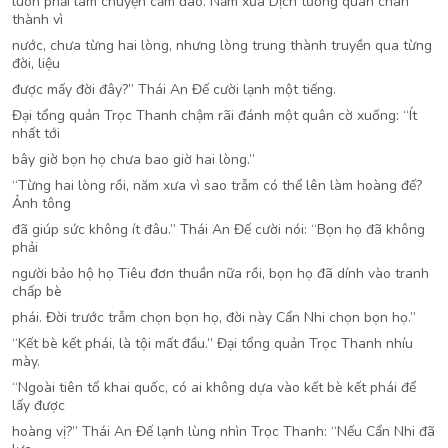
luôn phải làm chuyện cầm đao. Năm xưa Dịch tướng quân chân
thành vì
nước, chưa từng hai lòng, nhưng lòng trung thành truyền qua từng
đời, liệu
được mấy đời đây?” Thái An Đế cười lạnh một tiếng.
Đại tổng quản Trọc Thanh chậm rãi đánh một quân cờ xuống: “Ít
nhất tới
bây giờ bọn họ chưa bao giờ hai lòng.”
“Từng hai lòng rồi, năm xưa vì sao trẫm có thể lên làm hoàng đế?
Ảnh tông
đã giúp sức không ít đâu.” Thái An Đế cười nói: “Bọn họ đã không
phải
người bảo hộ họ Tiêu đơn thuần nữa rồi, bọn họ đã dính vào tranh
chấp bè
phái. Đời trước trẫm chọn bọn họ, đời này Cẩn Nhi chọn bọn họ.”
“Kết bè kết phái, là tội mất đầu.” Đại tổng quản Trọc Thanh nhíu
mày.
“Ngoài tiên tổ khai quốc, có ai không dựa vào kết bè kết phái để
lấy được
hoàng vị?” Thái An Đế lạnh lùng nhìn Trọc Thanh: “Nếu Cẩn Nhi đã