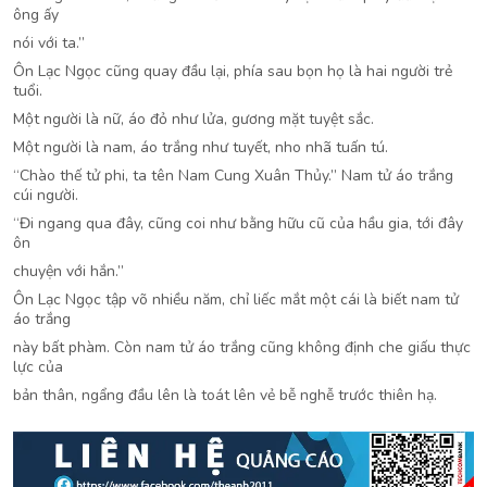
ông ấy
nói với ta.”
Ôn Lạc Ngọc cũng quay đầu lại, phía sau bọn họ là hai người trẻ
tuổi.
Một người là nữ, áo đỏ như lửa, gương mặt tuyệt sắc.
Một người là nam, áo trắng như tuyết, nho nhã tuấn tú.
“Chào thế tử phi, ta tên Nam Cung Xuân Thủy.” Nam tử áo trắng
cúi người.
“Đi ngang qua đây, cũng coi như bằng hữu cũ của hầu gia, tới đây
ôn
chuyện với hắn.”
Ôn Lạc Ngọc tập võ nhiều năm, chỉ liếc mắt một cái là biết nam tử
áo trắng
này bất phàm. Còn nam tử áo trắng cũng không định che giấu thực
lực của
bản thân, ngẩng đầu lên là toát lên vẻ bễ nghễ trước thiên hạ.