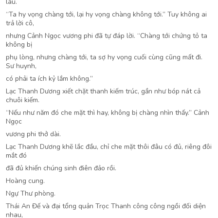
lâu.
“Ta hy vọng chàng tới, lại hy vọng chàng không tới.” Tuy không ai
trả lời cô,
nhưng Cảnh Ngọc vương phi đã tự đáp lời. “Chàng tới chứng tỏ ta
không bị
phụ lòng, nhưng chàng tới, ta sợ hy vọng cuối cùng cũng mất đi.
Sư huynh,
có phải ta ích kỷ lắm không.”
Lạc Thanh Dương xiết chặt thanh kiếm trúc, gần như bóp nát cả
chuôi kiếm.
“Nếu như năm đó che mặt thì hay, không bị chàng nhìn thấy.” Cảnh
Ngọc
vương phi thở dài.
Lạc Thanh Dương khẽ lắc đầu, chỉ che mặt thôi đâu có đủ, riêng đôi
mắt đó
đã đủ khiến chúng sinh điên đảo rồi.
Hoàng cung.
Ngự Thư phòng.
Thái An Đế và đại tổng quản Trọc Thanh công công ngồi đối diện
nhau,