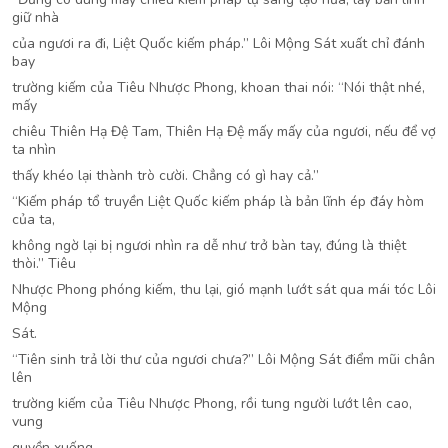
giữ nhà
của ngươi ra đi, Liệt Quốc kiếm pháp.” Lôi Mộng Sát xuất chỉ đánh
bay
trường kiếm của Tiêu Nhược Phong, khoan thai nói: “Nói thật nhé,
mấy
chiêu Thiên Hạ Đệ Tam, Thiên Hạ Đệ mấy mấy của ngươi, nếu để vợ
ta nhìn
thấy khéo lại thành trò cười. Chẳng có gì hay cả.”
“Kiếm pháp tổ truyền Liệt Quốc kiếm pháp là bản lĩnh ép đáy hòm
của ta,
không ngờ lại bị ngươi nhìn ra dễ như trở bàn tay, đúng là thiệt
thòi.” Tiêu
Nhược Phong phóng kiếm, thu lại, gió mạnh lướt sát qua mái tóc Lôi
Mộng
Sát.
“Tiên sinh trả lời thư của ngươi chưa?” Lôi Mộng Sát điểm mũi chân
lên
trường kiếm của Tiêu Nhược Phong, rồi tung người lướt lên cao,
vung
quyền xuống.