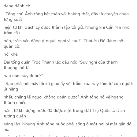
đang đánh cờ.
“Tông chủ Ảnh tông kết thân với hoàng thất, đây là chuyện chưa
từng xuất
hiện từ khi Bách Lý được thành lập tới giờ. Nhưng khi Cẩn Nhi nhờ
trẫm cầu
hôn, trẫm vẫn đồng ý, ngươi nghĩ vì sao?” Thái An Đế đánh một
quân cờ,
nói khẽ.
Đại tổng quản Trọc Thanh lắc đầu nói: “Suy nghĩ của thánh
thượng, nô tài
nào dám suy đoán?”
“Sao phải nói mấy lời xã giao ấy với trẫm, xưa nay tâm tư của ngươi
là nặng
nhất, chẳng lẽ ngươi không đoán được? Ảnh tông hộ vệ hoàng
thành nhiều
năm; từ khi dựng nước đã được một trong Bát Trụ Quốc là Dịch
tướng quân
sáng lập. Nhưng Ảnh tông buộc phải sống ở một nơi bí mật gần đó,
mà