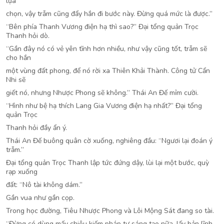
lựa
chọn, vậy trẫm cũng đẩy hắn đi bước này. Đừng quá mức là được.”
“Bên phía Thanh Vương điện hạ thì sao?” Đại tổng quản Trọc
Thanh hỏi dò.
“Gần đây nó có vẻ yên tĩnh hơn nhiều, như vậy cũng tốt, trẫm sẽ
cho hắn
một vùng đất phong, để nó rời xa Thiên Khải Thành. Công tử Cẩn
Nhi sẽ
giết nó, nhưng Nhược Phong sẽ không.” Thái An Đế mỉm cười.
“Hình như bệ hạ thích Lang Gia Vương điện hạ nhất?” Đại tổng
quản Trọc
Thanh hỏi đầy ẩn ý.
Thái An Đế buông quân cờ xuống, nghiêng đầu: “Ngươi lại đoán ý
trẫm.”
Đại tổng quản Trọc Thanh lập tức đứng dậy, lùi lại một bước, quỳ
rạp xuống
đất: “Nô tài không dám.”
Gần vua như gần cọp.
Trong học đường, Tiêu Nhược Phong và Lôi Mộng Sát đang so tài.
“Đừng có dùng mấy chiêu kiếm pháp tự sáng tạo nữa, lấy bản lĩnh