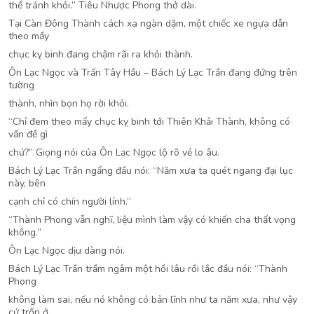
thể tránh khỏi.” Tiêu Nhược Phong thở dài.
Tại Càn Đông Thành cách xa ngàn dặm, một chiếc xe ngựa dẫn
theo mấy
chục kỵ binh đang chậm rãi ra khỏi thành.
Ôn Lạc Ngọc và Trấn Tây Hầu – Bách Lý Lạc Trần đang đứng trên
tường
thành, nhìn bọn họ rời khỏi.
“Chỉ đem theo mấy chục kỵ binh tới Thiên Khải Thành, không có
vấn đề gì
chứ?” Giọng nói của Ôn Lạc Ngọc lộ rõ vẻ lo âu.
Bách Lý Lạc Trần ngẩng đầu nói: “Năm xưa ta quét ngang đại lục
này, bên
cạnh chỉ có chín người lính.”
“Thành Phong vẫn nghĩ, liệu mình làm vậy có khiến cha thất vọng
không.”
Ôn Lạc Ngọc dịu dàng nói.
Bách Lý Lạc Trần trầm ngâm một hồi lâu rồi lắc đầu nói: “Thành
Phong
không làm sai, nếu nó không có bản lĩnh như ta năm xưa, như vậy
cứ trốn ở