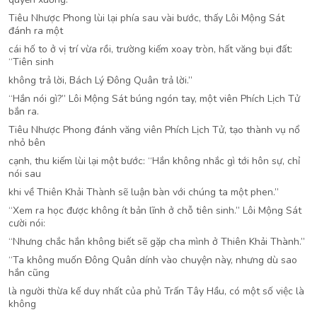
Tiêu Nhược Phong lùi lại phía sau vài bước, thấy Lôi Mộng Sát
đánh ra một
cái hố to ở vị trí vừa rồi, trường kiếm xoay tròn, hất văng bụi đất:
“Tiên sinh
không trả lời, Bách Lý Đông Quân trả lời.”
“Hắn nói gì?” Lôi Mộng Sát búng ngón tay, một viên Phích Lịch Tử
bắn ra.
Tiêu Nhược Phong đánh văng viên Phích Lịch Tử, tạo thành vụ nổ
nhỏ bên
cạnh, thu kiếm lùi lại một bước: “Hắn không nhắc gì tới hôn sự, chỉ
nói sau
khi về Thiên Khải Thành sẽ luận bàn với chúng ta một phen.”
“Xem ra học được không ít bản lĩnh ở chỗ tiên sinh.” Lôi Mộng Sát
cười nói:
“Nhưng chắc hắn không biết sẽ gặp cha mình ở Thiên Khải Thành.”
“Ta không muốn Đông Quân dính vào chuyện này, nhưng dù sao
hắn cũng
là người thừa kế duy nhất của phủ Trấn Tây Hầu, có một số việc là
không