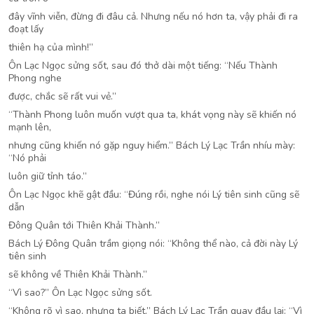
đây vĩnh viễn, đừng đi đâu cả. Nhưng nếu nó hơn ta, vậy phải đi ra
đoạt lấy
thiên hạ của mình!”
Ôn Lạc Ngọc sửng sốt, sau đó thở dài một tiếng: “Nếu Thành
Phong nghe
được, chắc sẽ rất vui vẻ.”
“Thành Phong luôn muốn vượt qua ta, khát vọng này sẽ khiến nó
mạnh lên,
nhưng cũng khiến nó gặp nguy hiểm.” Bách Lý Lạc Trần nhíu mày:
“Nó phải
luôn giữ tỉnh táo.”
Ôn Lạc Ngọc khẽ gật đầu: “Đúng rồi, nghe nói Lý tiên sinh cũng sẽ
dẫn
Đông Quân tới Thiên Khải Thành.”
Bách Lý Đông Quân trầm giọng nói: “Không thể nào, cả đời này Lý
tiên sinh
sẽ không về Thiên Khải Thành.”
“Vì sao?” Ôn Lạc Ngọc sửng sốt.
“Không rõ vì sao, nhưng ta biết.” Bách Lý Lạc Trần quay đầu lại: “Vì