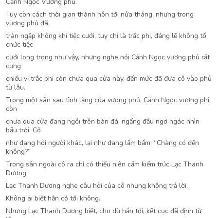
Cảnh Ngọc Vương phủ.
Tuy còn cách thời gian thành hôn tới nửa tháng, nhưng trong
vương phủ đã
tràn ngập không khí tiệc cưới, tuy chỉ là trắc phi, đáng lẽ không tổ
chức tiệc
cưới long trọng như vậy, nhưng nghe nói Cảnh Ngọc vương phủ rất
cưng
chiều vị trắc phi còn chưa qua cửa này, đến mức đã đưa cô vào phủ
từ lâu.
Trong một sân sau tĩnh lặng của vương phủ, Cảnh Ngọc vương phi
còn
chưa qua cửa đang ngồi trên bàn đá, ngẩng đầu ngơ ngác nhìn
bầu trời. Cô
như đang hỏi người khác, lại như đang lẩm bẩm: “Chàng có đến
không?”
Trong sân ngoài cô ra chỉ có thiếu niên cầm kiếm trúc Lạc Thanh
Dương,
Lạc Thanh Dương nghe câu hỏi của cô nhưng không trả lời.
Không ai biết hắn có tới không.
Nhưng Lạc Thanh Dương biết, cho dù hắn tới, kết cục đã định từ