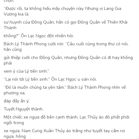
chọn.”
“Được rồi, ta không hiểu mấy chuyện này. Nhưng vị Lang Gia
Vương kia là
sư huynh của Đông Quân, hắn có gọi Đông Quân về Thiên Khải
Thành
không?” Ôn Lạc Ngọc đột nhiên hỏi.
Bách Lý Thành Phong cười nói: “Câu cuối cùng trong thư có nói,
hắn cũng
gửi thiệp cưới cho Đông Quân, nhưng Đông Quân có đi hay không
phải
xem ý của Lý tiên sinh.”
“Lại nói tới Lý tiên sinh.” Ôn Lạc Ngọc u oán nói.
“Đó là muốn chúng ta yên tâm.” Bách Lý Thành Phong nhìn về
phương xa,
đáp đầy ẩn ý.
Tuyết Nguyệt thành.
Một chiếc xe ngựa đỗ bên cạnh thành, Lạc Thủy áo đỏ phất phới
ngồi trong
xe ngựa, Nam Cung Xuân Thủy áo trắng như tuyết tay cầm roi
ngựa, hông