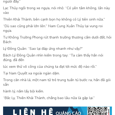
ngươi đấy.”
Lạc Thủy ngồi trong xe ngựa, nói nhỏ: “Có yên tâm không, lần này
vào
Thiên Khải Thành, bên cạnh bọn họ không có Lý tiên sinh nữa.”
“Dù sao cũng phải lớn lên.” Nam Cung Xuân Thủy lại vung roi
ngựa.
Tư Không Trường Phong rút thanh trường thương cắm dưới đất, hỏi
Bách
Lý Đông Quân: “Sao lại đáp ứng nhanh như vậy?”
Bách Lý Đông Quân nhìn kiếm trong tay: “Ta cảm thấy hắn nói
đúng, đã đến
lúc xem thử võ công của chúng ta đạt tới mức độ nào rồi.”
Tại Nam Quyết xa ngoài ngàn dặm.
Trong căn nhà lá, một nam tử trẻ trung tuấn tú bước ra, hắn đã gói
sẵn
hành lý, nắm lấy bội kiếm.
“Bắc Ly, Thiên Khải Thành, chẳng bao lâu nữa là gặp lại.”