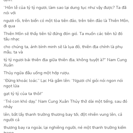
“Hôn lễ của tỷ tỷ ngươi, làm sao lại dung tục như vậy được? Ta đã
nói với
ngươi rồi, trên biển có một tòa tiên đảo, trên tiên đảo là Thiên Môn,
đi qua
Thiên Môn sẽ thấy tiên tử đứng đón gió. Ta muốn các tiên tử đó
tấu nhạc
cho chúng ta, ánh bình minh sẽ là lụa đỏ, thiên địa chính là phụ
mẫu, ta và
tỷ tỷ ngươi bái thiên địa giữa thiên địa, không tuyệt à?” Nam Cung
Xuân
Thủy ngửa đầu uống một hớp rượu.
“Đừng khoác loác.” Lạc Hà gầm lên: “Ngươi chỉ giỏi nói ngon nói
ngọt lừa
gạt tỷ tỷ của ta thôi!”
“Trẻ con khó dạy.” Nam Cung Xuân Thủy thở dài một tiếng, sau đó
nhảy
lên, bắt lấy thanh trường thương bay tới, đột nhiên vung lên, cả
người cả
thương bay ra ngoài, lại nghiêng người, né một thanh trường kiếm
trong