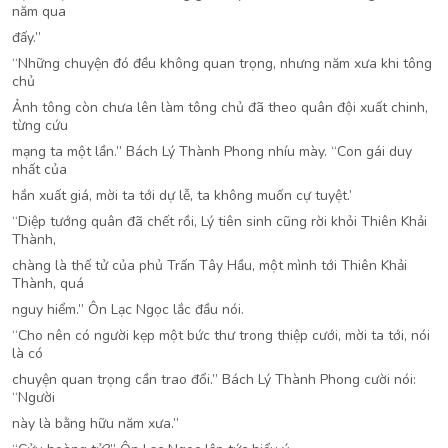
năm qua
đấy.”
“Những chuyện đó đều không quan trọng, nhưng năm xưa khi tông
chủ
Ảnh tông còn chưa lên làm tông chủ đã theo quân đội xuất chinh,
từng cứu
mạng ta một lần.” Bách Lý Thành Phong nhíu mày. “Con gái duy
nhất của
hắn xuất giá, mời ta tới dự lễ, ta không muốn cự tuyệt.’
“Diệp tướng quân đã chết rồi, Lý tiên sinh cũng rời khỏi Thiên Khải
Thành,
chàng là thế tử của phủ Trấn Tây Hầu, một mình tới Thiên Khải
Thành, quá
nguy hiểm.” Ôn Lạc Ngọc lắc đầu nói.
“Cho nên có người kẹp một bức thư trong thiệp cưới, mời ta tới, nói
là có
chuyện quan trọng cần trao đổi.” Bách Lý Thành Phong cười nói:
“Người
này là bằng hữu năm xưa.”