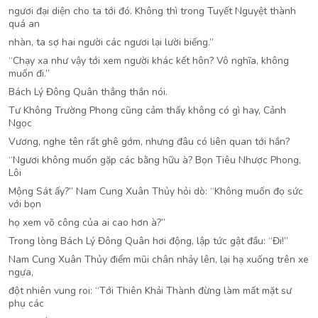
ngươi đại diện cho ta tới đó. Không thì trong Tuyết Nguyệt thành
quá an
nhàn, ta sợ hai người các ngươi lại lười biếng.”
“Chạy xa như vậy tới xem người khác kết hôn? Vô nghĩa, không
muốn đi.”
Bách Lý Đông Quân thẳng thắn nói.
Tư Không Trường Phong cũng cảm thấy không có gì hay, Cảnh
Ngọc
Vương, nghe tên rất ghê gớm, nhưng đâu có liên quan tới hắn?
“Ngươi không muốn gặp các bằng hữu à? Bọn Tiêu Nhược Phong,
Lôi
Mộng Sát ấy?” Nam Cung Xuân Thủy hỏi dò: “Không muốn đọ sức
với bọn
họ xem võ công của ai cao hơn à?”
Trong lòng Bách Lý Đông Quân hơi động, lập tức gật đầu: “Đi!”
Nam Cung Xuân Thủy điểm mũi chân nhảy lên, lại hạ xuống trên xe
ngựa,
đột nhiên vung roi: “Tới Thiên Khải Thành đừng làm mất mặt sư
phụ các