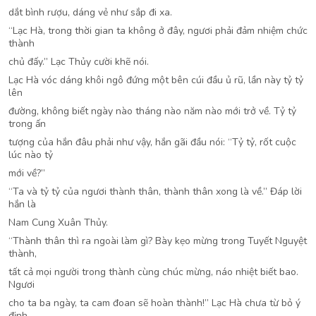
dắt bình rượu, dáng vẻ như sắp đi xa.
“Lạc Hà, trong thời gian ta không ở đây, ngươi phải đảm nhiệm chức
thành
chủ đấy.” Lạc Thủy cười khẽ nói.
Lạc Hà vóc dáng khôi ngô đứng một bên cúi đầu ủ rũ, lần này tỷ tỷ
lên
đường, không biết ngày nào tháng nào năm nào mới trở về. Tỷ tỷ
trong ấn
tượng của hắn đâu phải như vậy, hắn gãi đầu nói: “Tỷ tỷ, rốt cuộc
lúc nào tỷ
mới về?”
“Ta và tỷ tỷ của ngươi thành thân, thành thân xong là về.” Đáp lời
hắn là
Nam Cung Xuân Thủy.
“Thành thân thì ra ngoài làm gì? Bày kẹo mừng trong Tuyết Nguyệt
thành,
tất cả mọi người trong thành cùng chúc mừng, náo nhiệt biết bao.
Ngươi
cho ta ba ngày, ta cam đoan sẽ hoàn thành!” Lạc Hà chưa từ bỏ ý
định.