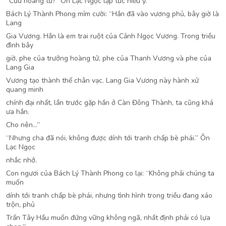
“Cửu hoàng tử?” Ôn Lạc Ngọc lập tức hiểu ý.
Bách Lý Thành Phong mỉm cười: “Hắn đã vào vương phủ, bây giờ là
Lang
Gia Vương. Hắn là em trai ruột của Cảnh Ngọc Vương. Trong triều
đình bây
giờ, phe của trưởng hoàng tử, phe của Thanh Vương và phe của
Lang Gia
Vương tạo thành thế chân vạc. Lang Gia Vương này hành xử
quang minh
chính đại nhất, lần trước gặp hắn ở Càn Đông Thành, ta cũng khá
ưa hắn.
Cho nên…”
“Nhưng cha đã nói, không được dính tới tranh chấp bè phái.” Ôn
Lạc Ngọc
nhắc nhở.
Con ngươi của Bách Lý Thành Phong co lại: “Không phải chúng ta
muốn
dính tới tranh chấp bè phái, nhưng tình hình trong triều đang xáo
trộn, phủ
Trấn Tây Hầu muốn đứng vững không ngã, nhất định phải có lựa