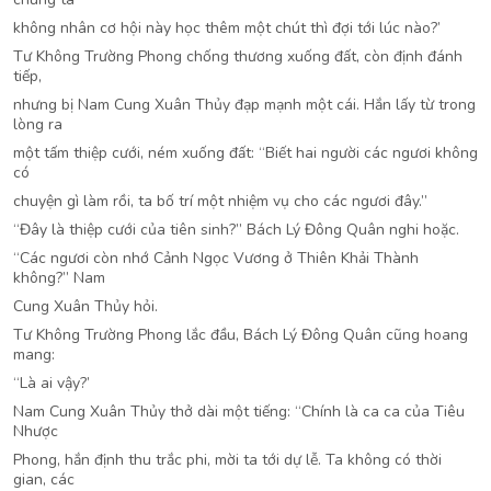
không nhân cơ hội này học thêm một chút thì đợi tới lúc nào?’
Tư Không Trường Phong chống thương xuống đất, còn định đánh
tiếp,
nhưng bị Nam Cung Xuân Thủy đạp mạnh một cái. Hắn lấy từ trong
lòng ra
một tấm thiệp cưới, ném xuống đất: “Biết hai người các ngươi không
có
chuyện gì làm rồi, ta bố trí một nhiệm vụ cho các ngươi đây.”
“Đây là thiệp cưới của tiên sinh?” Bách Lý Đông Quân nghi hoặc.
“Các ngươi còn nhớ Cảnh Ngọc Vương ở Thiên Khải Thành
không?” Nam
Cung Xuân Thủy hỏi.
Tư Không Trường Phong lắc đầu, Bách Lý Đông Quân cũng hoang
mang:
“Là ai vậy?’
Nam Cung Xuân Thủy thở dài một tiếng: “Chính là ca ca của Tiêu
Nhược
Phong, hắn định thu trắc phi, mời ta tới dự lễ. Ta không có thời
gian, các