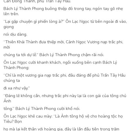
Càn Đông Thành, phủ Trấn Tây Hầu.
Bách Lý Thành Phong buông thiệp đỏ trong tay, ngón tay gõ nhẹ
lên trên.
“Lại gặp chuyện gì phiền lòng à?” Ôn Lạc Ngọc từ bên ngoài đi vào,
giọng
nói dịu dàng.
“Thiên Khải Thành đưa thiệp mời, Cảnh Ngọc Vương nạp trắc phi,
mời
chúng ta tới dự lễ.” Bách Lý Thành Phong chậm rãi nói.
Ôn Lạc Ngọc cười khanh khách, ngồi xuống bên cạnh Bách Lý
Thành Phong:
“Chỉ là một vương gia nạp trắc phi, đâu đáng để phủ Trấn Tây Hầu
chúng ta
đi xa như vậy.”
“Đáng lẽ không cần, nhưng trắc phi này lại là con gái của tông chủ
Ảnh
tông.” Bách Lý Thành Phong cười khổ nói.
Ôn Lạc Ngọc khẽ cau mày: “Là Ảnh tông hộ vệ cho hoàng tộc họ
Tiêu? Bọn
họ mà lại kết thân với hoàng gia, đây là lần đầu tiên trong trăm