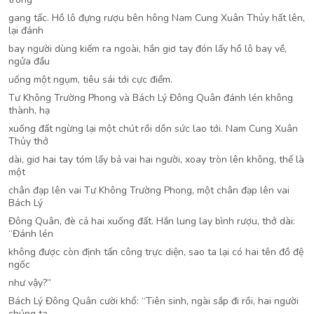
gang tấc. Hồ lô đựng rượu bên hông Nam Cung Xuân Thủy hất lên,
lại đánh
bay người dùng kiếm ra ngoài, hắn giơ tay đón lấy hồ lô bay về,
ngửa đầu
uống một ngụm, tiêu sái tới cực điểm.
Tư Không Trường Phong và Bách Lý Đông Quân đánh lén không
thành, hạ
xuống đất ngừng lại một chút rồi dồn sức lao tới. Nam Cung Xuân
Thủy thở
dài, giơ hai tay tóm lấy bả vai hai người, xoay tròn lên không, thế là
một
chân đạp lên vai Tư Không Trường Phong, một chân đạp lên vai
Bách Lý
Đông Quân, đè cả hai xuống đất. Hắn lung lay bình rượu, thở dài:
“Đánh lén
không được còn định tấn công trực diện, sao ta lại có hai tên đồ đệ
ngốc
như vậy?”
Bách Lý Đông Quân cười khổ: “Tiên sinh, ngài sắp đi rồi, hai người
chúng ta