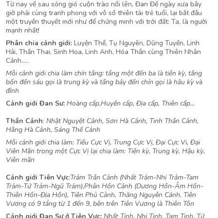
Từ nay về sau sóng gió cuộn trào nổi lên, Đan Đế ngày xưa bây
giờ phải cùng tranh phong với vô số thiên tài trẻ tuổi, lại bắt đầu
một truyền thuyết mới như để chứng minh với trời đất: Ta, là người
mạnh nhất!
Phân chia cảnh giới:
Luyện Thể, Tụ Nguyên, Dũng Tuyền, Linh
Hải, Thần Thai, Sinh Hoa, Linh Anh, Hóa Thần cùng Thiên Nhân
Cảnh…..
Mỗi cảnh giới chia làm chín tầng: tầng một đến ba là tiền kỳ, tầng
bốn đến sáu gọi là trung kỳ và tầng bảy đến chín gọi là hậu kỳ và
đỉnh
Cảnh giới Đan Sư:
Hoàng cấp,Huyền cấp, Địa cấp, Thiên cấp…
Thần Cảnh
:
Nhật Nguyệt Cảnh, Sơn Hà Cảnh, Tinh Thần Cảnh,
Hằng Hà Cảnh, Sáng Thế Cảnh
Mỗi cảnh giới chia làm: Tiểu Cực Vị, Trung Cực Vị, Đại Cực Vi, Đại
Viên Mãn trong một Cực Vị lại chia làm: Tiền kỳ, Trung kỳ, Hậu kỳ,
Viên mãn
Cảnh giới Tiên Vực
:
Trảm Trần Cảnh (Nhất Trảm-Nhị Trảm-Tam
Trảm-Tứ Trảm-Ngũ Trảm),Phân Hồn Cảnh (Dương Hồn-Âm Hồn-
Thiên Hồn-Địa Hồn), Tiên Phủ Cảnh, Thăng Nguyên Cảnh, Tiên
Vương có 9 tầng từ 1 đến 9, bên trên Tiên Vương là Thiên Tôn
Cảnh giới Đan Sư ở Tiên Vực:
Nhất Tinh, Nhị Tinh, Tam Tinh, Tứ