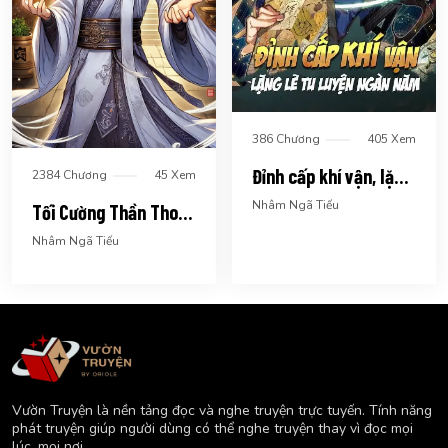
386 Chương
405 Xem
Đỉnh cấp khí vận, lặng
2384 Chương
45 Xem
lẽ tu luyện ngàn năm
Nhâm Ngã Tiếu
Tối Cường Thần Thoại
Đế Hoàng
Nhâm Ngã Tiếu
Vườn Truyện là nền tảng đọc và nghe truyện trực tuyến. Tính năng
phát truyện giúp người dùng có thể nghe truyện thay vì đọc mọi
lúc, mọi nơi.