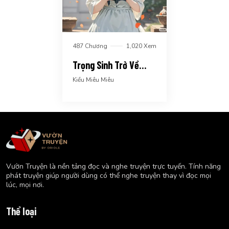
487 Chương
1,020 Xem
Trọng Sinh Trở Về
Trước Ngày Nữ Chính
Kiều Miêu Miêu
Gian Xảo Gả Vào Nhà
Vườn Truyện là nền tảng đọc và nghe truyện trực tuyến. Tính năng
phát truyện giúp người dùng có thể nghe truyện thay vì đọc mọi
lúc, mọi nơi.
Thể loại