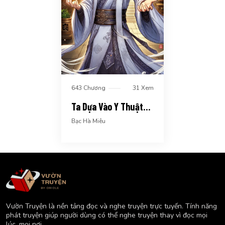
643 Chương
31 Xem
Ta Dựa Vào Y Thuật
Tung Hoành Tu Tiên
Bạc Hà Miêu
Giới
Vườn Truyện là nền tảng đọc và nghe truyện trực tuyến. Tính năng
phát truyện giúp người dùng có thể nghe truyện thay vì đọc mọi
lúc, mọi nơi.