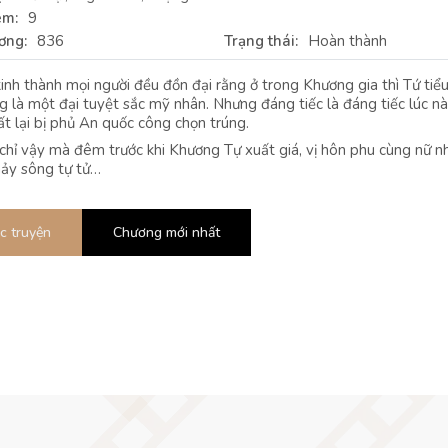
em:
9
ơng:
836
Trạng thái:
Hoàn thành
inh thành mọi người đều đồn đại rằng ở trong Khương gia thì Tứ tiể
ng là một đại tuyệt sắc mỹ nhân. Nhưng đáng tiếc là đáng tiếc lúc n
t lại bị phủ An quốc công chọn trúng.
hỉ vậy mà đêm trước khi Khương Tự xuất giá, vị hôn phu cùng nữ n
hảy sông tự tử…
c truyện
Chương mới nhất