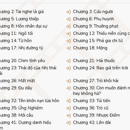
ương 2: Tai nghe là giả
Chương 3: Cứu người
ương 5: Lương thiếp
Chương 6: Phụ huynh
ương 8: Hôn nhân đại sự
Chương 9: Thưởng phạt
ương 11: Ngõ tối
Chương 12: Thiếu niên cùng 
ương 14: Từ hôn
Chương 15: Phá gia chi tử
ương 17: Nhị đường tỷ
Chương 18: Mộng
ương 20: Chim tình yêu
Chương 21: Hái thuốc
ương 23: Thái độ của Nhị thái
Chương 24: Rao giá trên trời
ái
ương 26: Mất mặt
Chương 27: Trò khôi hài
ương 29: Đu dây
Chương 30: Còn muốn đánh 
hay không hả?
ương 32: Tên khốn nạn lừa hôn
Chương 33: Túi tiền
ương 35: Ứng Nghiệm
Chương 36: Trò cũ
ương 38: Mồi câu
Chương 39: Nhược Điểm
ương 41: Dương danh hiếu
Chương 42: Lên đài
âm