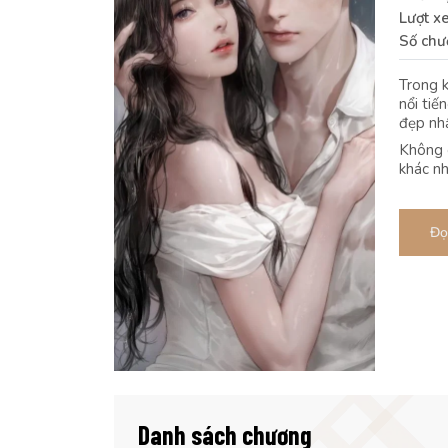
Lượt x
Số chư
Trong k
nổi tiế
đẹp nhấ
Không c
khác n
Đọ
Danh sách chương