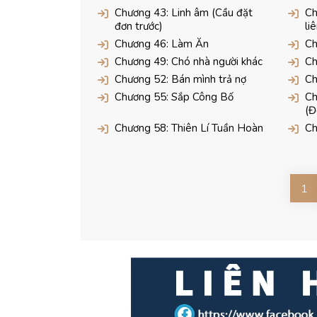
Chương 43: Linh âm (Cầu đặt
Ch
đơn trước)
li
Chương 46: Làm Ăn
Ch
Chương 49: Chó nhà người khác
Ch
Chương 52: Bán mình trả nợ
Ch
Chương 55: Sắp Công Bố
Ch
(Đ
Chương 58: Thiên Lí Tuần Hoàn
Ch
1