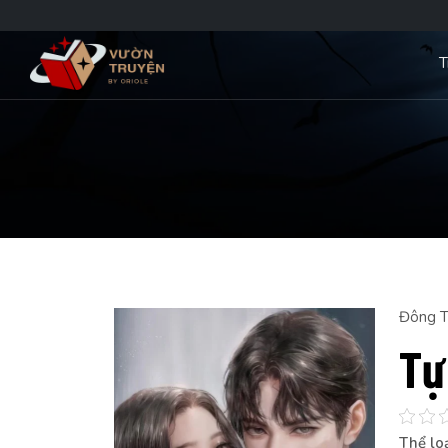
T
Đông T
Tự
Thể loạ