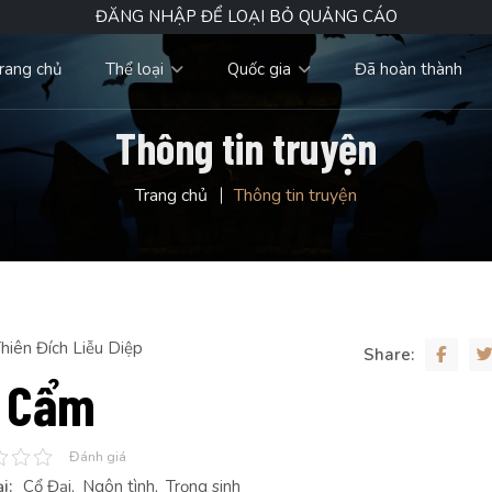
ĐĂNG NHẬP ĐỂ LOẠI BỎ QUẢNG CÁO
rang chủ
Thể loại
Quốc gia
Đã hoàn thành
Thông tin truyện
Trang chủ
Thông tin truyện
hiên Đích Liễu Diệp
Share:
 Cẩm
Đánh giá
i:
Cổ Đại
Ngôn tình
Trọng sinh