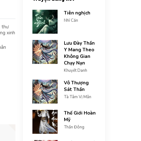
Tiên nghịch
Nhĩ Căn
u thư
àng xinh
Lưu Đày Thần
hân
Y Mang Theo
Không Gian
Chạy Nạn
Khuyết Danh
Vô Thượng
Sát Thần
Tà Tâm Vị Mẫn
Thế Giới Hoàn
Mỹ
Thần Đông