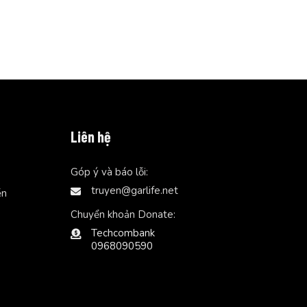
Liên hệ
Góp ý và báo lỗi:
truyen@garlife.net
ễn
Chuyển khoản Donate:
Techcombank
0968090590