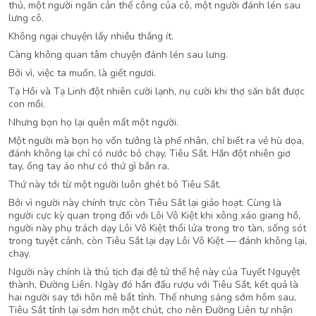
thủ, một người ngăn cản thế công của cô, một người đánh lén sau
lưng cô.
Không ngại chuyện lấy nhiều thắng ít.
Càng không quan tâm chuyện đánh lén sau lưng.
Bởi vì, việc ta muốn, là giết ngươi.
Tạ Hồi và Tạ Linh đột nhiên cười lạnh, nụ cười khi thợ săn bắt được
con mồi.
Nhưng bọn họ lại quên mất một người.
Một người mà bọn họ vốn tưởng là phế nhân, chỉ biết ra vẻ hù dọa,
đánh không lại chỉ có nước bỏ chạy, Tiêu Sắt. Hắn đột nhiên giơ
tay, ống tay áo như có thứ gì bắn ra.
Thứ này tới từ một người luôn ghét bỏ Tiêu Sắt.
Bởi vì người này chính trực còn Tiêu Sắt lại giảo hoạt. Cùng là
người cực kỳ quan trọng đối với Lôi Vô Kiệt khi xông xáo giang hồ,
người này phụ trách dạy Lôi Vô Kiệt thổi lửa trong tro tàn, sống sót
trong tuyệt cảnh, còn Tiêu Sắt lại dạy Lôi Vô Kiệt — đánh không lại,
chạy.
Người này chính là thủ tịch đại đệ tử thế hệ này của Tuyết Nguyệt
thành, Đường Liên. Ngày đó hắn đấu rượu với Tiêu Sắt, kết quả là
hai người say tới hôn mê bất tỉnh. Thế nhưng sáng sớm hôm sau,
Tiêu Sắt tỉnh lại sớm hơn một chút, cho nên Đường Liên tự nhận