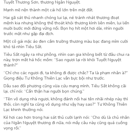
Tuyết Thương Sơn, thương Ngân Nguyệt.
Mạnh mẽ nện thành một cái hố lớn trên mặt đất.
Hai gã sát thủ nhanh chóng lui lại, né tránh nhát thương đoạt
mệnh kia nhưng không thể thoát khỏi thương kình liên miên, lui liền
mười bước mới đứng vững nổi. Bọn họ hít một hơi dài, nhìn người
trước mặt như gặp đại địch.
Một cô gái mặc áo đen cầm trường thương màu bạc đang mỉm cười
khó tả nhìn Tiêu Sắt.
Tiêu Sắt ngây ra như phỗng, nhìn oan gia không biết từ đâu chui ra
này, trợn mắt há hốc mồm: “Sao ngươi lại rời khỏi Tuyết Nguyệt
thành?”
“Chỉ cho các ngươi đi, ta không đi được chắc? Ta là phạm nhân à?”
Giọng điệu Tư Không Thiên Lạc vẫn bực bội như trước.
Dẫu sao đối phương cũng vừa cứu mạng mình, Tiêu Sắt không cãi
lại, chỉ nói: “Cẩn thận hai người bọn chúng.”
“Tên vô dụng nhà ngươi, không đánh nổi hai tên nhãi nhép này thì
thôi, còn nghĩ ta cũng vô dụng như vậy hay sao?” Tư Không Thiên
Lạc khinh thường nói.
Kẻ hơi cao hơn trong hai sát thủ cười lạnh nói: “Cho dù là chủ nhân
của Ngân Nguyệt thương đi nữa, nói mấy câu này cũng quá cuồng
vọng rồi.”