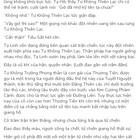
lòng không khỏi bực tức. Tạ Hồi thấy Tư Không Thiên Lạc chỉ có
thể né tránh, cười lạnh nói: “Giờ đã nhớ kỹ tên ta chưa?”
“Không nhớ.” Tư Không Thiên Lạc tức giận đáp.
“Vậy giờ thì sao?” Một giọng nói khác đột nhiên vang lên sau lưng
Tư Không Thiên Lạc.
“Cẩn thận!” Tiêu Sắt hét lớn.
Tạ Linh vốn đang đứng bên quan sát trận chiến, lúc này đột nhiên
xuất hiện phía sau Tư Không Thiên Lạc. Thân pháp hai người giống
nhau như đúc, Tạ Linh vươn tay phải, làm lóe lên một vệt sáng bạc.
Đây là vũ khí của hắn, quyền nhận. (Lưỡi đao gắn với nắm đấm)
Tư Không Trường Phong thân là con gái của Thương Tiên, được
gọi là một trong ba người đứng đầu thế hệ này của Tuyết Nguyệt
thành, trấn thủ tầng thứ mười bốn Đăng Thiên các chỉ dưới trưởng
lão thủ các, không lâu trước đây còn bước vào Kim Cương Phàm
Cảnh, được cho là thực lực gần với Đường Liên. Tuy thực lực hiện
nay của cô còn cao hơn Thương Tiên khi còn trẻ, nhưng có một
điểm cô lại chẳng bằng một số tên lưu manh bất nhập lưu trên
giang hồ.
Cô trăm trận trăm thắng, nhưng chưa từng trải qua tử chiến.
Đao đao thấy máu, ngươi sống ta chết, tử chiến giang hồ thật sự.
Hiện giờ cô phải đối mặt với một trận tử chiến như vậy, hai tên sát