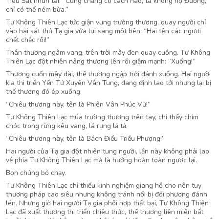
Tiêu Sắt nhún tai: “Cũng chẳng có cách nào, ta không họ Đường,
chỉ có thể ném bừa.”
Tư Không Thiên Lạc tức giận vung trường thương, quay người chỉ
vào hai sát thủ Tạ gia vừa lui sang một bên: “Hai tên các ngươi
chết chắc rồi!”
Thân thương ngâm vang, trên trời mây đen quay cuồng. Tư Không
Thiên Lạc đột nhiên nâng thương lên rồi giậm mạnh: “Xuống!”
Thương cuốn mây dài, thế thương ngập trời đánh xuống. Hai người
kia thi triển Yến Tử Xuyên Vân Tung, đang định lao tới nhưng lại bị
thế thương đó ép xuống.
“Chiêu thương này, tên là Phiên Vân Phúc Vũ!”
Tư Không Thiên Lạc múa trường thương trên tay, chỉ thấy chim
chóc trong rừng kêu vang, lá rụng lả tả.
“Chiêu thương này, tên là Bách Điểu Triều Phượng!”
Hai người của Tạ gia đột nhiên tung người, lần này không phải lao
về phía Tư Không Thiên Lạc mà là hướng hoàn toàn ngược lại.
Bọn chúng bỏ chạy.
Tư Không Thiên Lạc chỉ thiếu kinh nghiệm giang hồ cho nên tuy
thương pháp cao siêu nhưng không tránh nổi bị đối phương đánh
lén. Nhưng giờ hai người Tạ gia phối hợp thất bại, Tư Không Thiên
Lạc đã xuất thương thi triển chiêu thức, thế thương liên miên bất