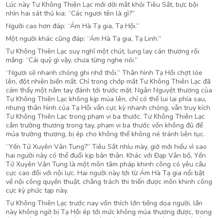
Lúc này Tư Không Thiên Lạc mới dời mắt khỏi Tiêu Sắt, bực bội
nhìn hai sát thủ kia: “Các ngươi tên là gì?”
Người cao hơn đáp: “Ám Hà Tạ gia, Tạ Hội.”
Một người khác cũng đáp: “Ám Hà Tạ gia, Tạ Linh.”
Tư Không Thiên Lạc suy nghĩ một chút, lung lay cán thương rồi
mắng: “Cái quỷ gì vậy, chưa từng nghe nói.”
“Ngươi sẽ nhanh chóng ghi nhớ thôi.” Thân hình Tạ Hồi chợt lóe
lên, đột nhiên biến mất. Chỉ trong chớp mắt Tư Không Thiên Lạc đã
cảm thấy một nắm tay đánh tới trước mặt. Ngân Nguyệt thương của
Tư Không Thiên Lạc không kịp múa lên, chỉ có thể lui lại phía sau,
nhưng thân hình của Tạ Hồi vẫn cực kỳ nhanh chóng, vẫn truy kích
Tư Không Thiên Lạc trong phạm vi ba thước. Tư Không Thiên Lạc
cầm trường thương trong tay, phạm vi ba thước vốn không đủ để
múa trường thương, bị ép cho không thể không né tránh liên tục.
“Yến Tử Xuyên Vân Tung?” Tiêu Sắt nhíu mày, giờ mới hiểu vì sao
hai người này có thể đuổi kịp bản thân. Khác với Đạp Vân bộ, Yến
Tử Xuyên Vân Tung là một môn tâm pháp khinh công có yêu cầu
cực cao đối với nội lực. Hai người này tới từ Ám Hà Tạ gia nổi bật
về nội công quyền thuật, chẳng trách thi triển được môn khinh công
cực kỳ phức tạp này.
Tư Không Thiên Lạc trước nay vốn thích lớn tiếng dọa người, lần
này không ngờ bị Tạ Hồi ép tới mức không múa thương được, trong