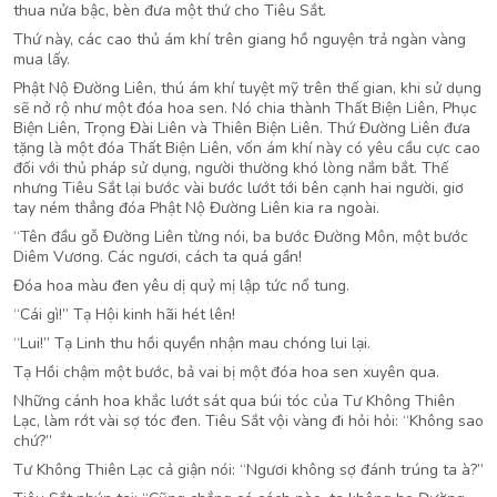
thua nửa bậc, bèn đưa một thứ cho Tiêu Sắt.
Thứ này, các cao thủ ám khí trên giang hồ nguyện trả ngàn vàng
mua lấy.
Phật Nộ Đường Liên, thú ám khí tuyệt mỹ trên thế gian, khi sử dụng
sẽ nở rộ như một đóa hoa sen. Nó chia thành Thất Biện Liên, Phục
Biện Liên, Trọng Đài Liên và Thiên Biện Liên. Thứ Đường Liên đưa
tặng là một đóa Thất Biện Liên, vốn ám khí này có yêu cầu cực cao
đối với thủ pháp sử dụng, người thường khó lòng nắm bắt. Thế
nhưng Tiêu Sắt lại bước vài bước lướt tới bên cạnh hai người, giơ
tay ném thẳng đóa Phật Nộ Đường Liên kia ra ngoài.
“Tên đầu gỗ Đường Liên từng nói, ba bước Đường Môn, một bước
Diêm Vương. Các ngươi, cách ta quá gần!
Đóa hoa màu đen yêu dị quỷ mị lập tức nổ tung.
“Cái gì!” Tạ Hội kinh hãi hét lên!
“Lui!” Tạ Linh thu hồi quyền nhận mau chóng lui lại.
Tạ Hồi chậm một bước, bả vai bị một đóa hoa sen xuyên qua.
Những cánh hoa khắc lướt sát qua búi tóc của Tư Không Thiên
Lạc, làm rớt vài sợ tóc đen. Tiêu Sắt vội vàng đi hỏi hỏi: “Không sao
chứ?”
Tư Không Thiên Lạc cả giận nói: “Ngươi không sợ đánh trúng ta à?”