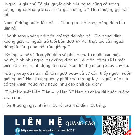
“Ngươi là gia chủ Tô gia, quyết định của ngươi cũng có trọng
lượng, ngươi không khuyên đại gia trưởng à?” Hòa thượng gọi hắn
lại.
Nam tử dừng bước, lẩm bẩm: “Chúng ta chờ trong bóng đêm lâu
lắm rồi.”
Hòa thượng không nói tiếp, chỉ thở dài não nề: “Giờ ngươi định
xuống giết hai người trẻ tuổi bên dưới ư? Với thực lực của ngươi
đúng là dùng dao mổ trâu giết gà.”
“Không, ta sẽ sẽ đi xuyên đêm về phía nam. Ta muốn cản một
người, hình như người này cũng định tới Lôi môn, cô ta sẽ là một
biến số trong hành động lần này.” Nam tử nhẹ nhàng xoay cây dù.
“Đừng xoay dù nữa, mỗi lần ngươi xoay dù cứ cảm thấy ngươi muốn
giết người.” Hòa thượng xoay phật châu trong tay: “Người nào mà
có thể khiến người như ngươi như gặp phải đại địch?”
“Tuyết Nguyệt Kiếm Tiên – Lý Hàn Y.” Nam tử chậm rãi bước xuống
chân núi.
Hòa thượng ngạc nhiên một hồi lâu, thở dài một tiếng.