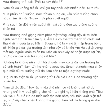
Hòa thượng thở dài: “Phải ra tay thật à?”
Nam tử kia không trả lời, chỉ giơ tay phải, đột nhiên nói: “Mưa rồi.”
Mưa phùn phủ xuống, nam tử kia bung dù, vẫn nhìn xuống chân
núi, chậm rãi nói: “Ngày mưa phùn giết người.”
Phía sau hắn đột nhiên xuất hiện vài bóng đen lao thẳng xuống
chân núi.
Hòa thượng nhỏ giọng niệm phật một tiếng, đứng dậy đi tới bên
cạnh nam tử: “Trăm năm qua, Ám Hà có thể trở thành tổ chức sát
thủ khiến người ta sợ hãi nhất giang hồ là vì nó ẩn nấp trong bóng
tối. Hiện giờ đại gia trưởng làm như vậy sẽ khiến Ám Hạ bại lộ trong
mắt mọi người khắp thiên hạ. Mặc dù như vậy sẽ nhận được lợi ích,
nhưng cái giá phải trả cũng rất lớn.”
“Chúng ta không nên nghĩ tới chuyện này, có lẽ đại gia trưởng tự
có tính toán.” Nam tử nhẹ nhàng xoay dù, từng hạt nước mưa chảy
qua mặt dù rơi xuống núi đá, làm bắn ra một loạt bọt nước.
“Người đó thật sự là lục vương tử Tiêu Sở Hà?” Hòa thượng đột
nhiên hỏi.
Nam tử lắc đầu: “Tuy rất nhiều chỗ nhìn có vẻ không sơ hở gì,
nhưng chính vì quá giống cho nên ta nghi ngờ hắn không phải Tiêu
Sở Hà. Tiêu Sở Hà đã biến mất tận bốn năm, nếu hắn xuất hiện trở
lại, như vậy chắc chắn không thể giống Tiêu Sở Hà trong quá khứ
được.”