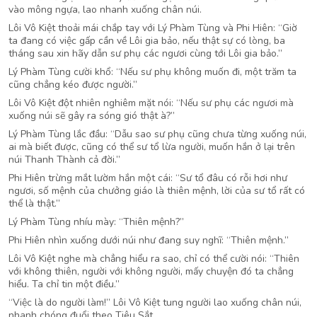
vào mông ngựa, lao nhanh xuống chân núi.
Lôi Vô Kiệt thoải mái chắp tay với Lý Phàm Tùng và Phi Hiên: “Giờ
ta đang có việc gấp cần về Lôi gia bảo, nếu thật sự có lòng, ba
tháng sau xin hãy dẫn sư phụ các ngươi cùng tới Lôi gia bảo.”
Lý Phàm Tùng cười khổ: “Nếu sư phụ không muốn đi, một trăm ta
cũng chẳng kéo được người.”
Lôi Vô Kiệt đột nhiên nghiêm mặt nói: “Nếu sư phụ các ngươi mà
xuống núi sẽ gây ra sóng gió thật à?”
Lý Phàm Tùng lắc đầu: “Dẫu sao sư phụ cũng chưa từng xuống núi,
ai mà biết được, cũng có thể sư tổ lừa người, muốn hắn ở lại trên
núi Thanh Thành cả đời.”
Phi Hiên trừng mắt lườm hắn một cái: “Sư tổ đâu có rỗi hơi như
ngươi, số mệnh của chưởng giáo là thiên mệnh, lời của sư tổ rất có
thể là thật.”
Lý Phàm Tùng nhíu mày: “Thiên mệnh?”
Phi Hiên nhìn xuống dưới núi như đang suy nghĩ: “Thiên mệnh.”
Lôi Vô Kiệt nghe mà chẳng hiểu ra sao, chỉ có thể cười nói: “Thiên
với không thiên, người với không người, mấy chuyện đó ta chẳng
hiểu. Ta chỉ tin một điều.”
“Việc là do người làm!” Lôi Vô Kiệt tung người lao xuống chân núi,
nhanh chóng đuổi theo Tiêu Sắt.