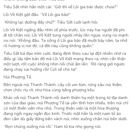
Tiêu Sắt nhìn hắn một cái: “Giờ thì về Lôi gia bảo được chưa?”
Lôi Vô Kiệt gật đầu: “Về Lôi gia bảo!”
“Không lạc đường đấy chứ?” Tiêu Sắt cười lạnh hỏi.
Lôi Vô Kiệt ngẩng đầu nhìn về phía trước, lúc này hai người đã phi
đi tới chân núi, Lôi Vô Kiệt tung người nhảy lên ngựa, vung roi mạnh
roi nói: “Không đâu. Ta sống ở Lôi gia bảo đã mười bảy năm, ta nhớ
rõ hương vị nơi đó, cả đời này cũng không quên.”
Tiêu Sắt bá đạo mỉm cười, đang định theo sau lại đột nhiên nhớ ra
điều gì, lấy tấm bản đồ mà Lôi Vô Kiệt mang theo ra, nhìn cẩn thận
một lượt, rốt cuộc không nhịn nổi chửi ầm lên: “Rõ ràng giờ ngươi
đang chạy sai hướng rồi! Cút về cho ta!”
Núi Phượng Tề.
Bên ngoài núi Thanh Thành, cây cối um tùm, rừng sâu núi thẳm,
chim chóc ríu rít, như hòa cùng tiếng phượng kêu.
Khác với núi Thanh Thành nổi danh thiên hạ một trong tứ đại danh
sơn của đạo giáo, núi Phượng Tề lại yên tĩnh hơn nhiều, trên núi chỉ
có một thiền viện nho nhỏ. Trong thiện viện là một hòa thượng
đang ngồi ngay ngắn đọc kinh. Trước mặt hắn là một nam tử áo
đen cầm dù giấy đứng bên vách núi, nhìn xuống chân núi bên dưới.
“Bọn chúng xuống núi rồi.” Nam tử kia nhẹ giọng nói.