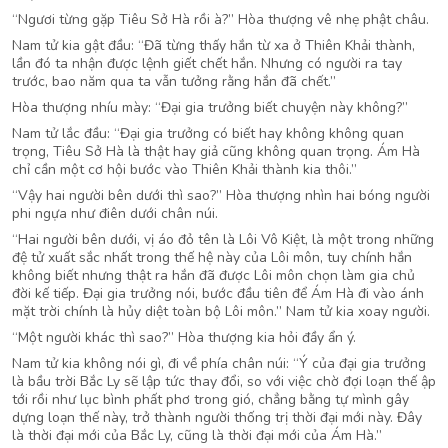
“Ngươi từng gặp Tiêu Sở Hà rồi à?” Hòa thượng vê nhẹ phật châu.
Nam tử kia gật đầu: “Đã từng thấy hắn từ xa ở Thiên Khải thành,
lần đó ta nhận được lệnh giết chết hắn. Nhưng có người ra tay
trước, bao năm qua ta vẫn tưởng rằng hắn đã chết.”
Hòa thượng nhíu mày: “Đại gia trưởng biết chuyện này không?”
Nam tử lắc đầu: “Đại gia trưởng có biết hay không không quan
trọng, Tiêu Sở Hà là thật hay giả cũng không quan trọng. Ám Hà
chỉ cần một cơ hội bước vào Thiên Khải thành kia thôi.”
“Vậy hai người bên dưới thì sao?” Hòa thượng nhìn hai bóng người
phi ngựa như điên dưới chân núi.
“Hai người bên dưới, vị áo đỏ tên là Lôi Vô Kiệt, là một trong những
đệ tử xuất sắc nhất trong thế hệ này của Lôi môn, tuy chính hắn
không biết nhưng thật ra hắn đã được Lôi môn chọn làm gia chủ
đời kế tiếp. Đại gia trưởng nói, bước đầu tiên để Ám Hà đi vào ánh
mặt trời chính là hủy diệt toàn bộ Lôi môn.” Nam tử kia xoay người.
“Một người khác thì sao?” Hòa thượng kia hỏi đầy ẩn ý.
Nam tử kia không nói gì, đi về phía chân núi: “Ý của đại gia trưởng
là bầu trời Bắc Ly sẽ lập tức thay đổi, so với việc chờ đợi loạn thế ập
tới rồi như lục bình phất phơ trong gió, chẳng bằng tự mình gây
dựng loạn thế này, trở thành người thống trị thời đại mới này. Đây
là thời đại mới của Bắc Ly, cũng là thời đại mới của Ám Hà.”