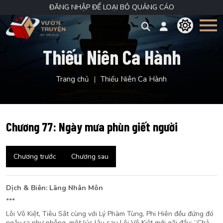
ĐĂNG NHẬP ĐỂ LOẠI BỎ QUẢNG CÁO
Thiếu Niên Ca Hành
Trang chủ
Thiếu Niên Ca Hành
Chương 77: Ngày mưa phùn giết người
Chương trước
Chương sau
Dịch & Biên: Lãng Nhân Môn
***
Lôi Vô Kiệt, Tiêu Sắt cùng với Lý Phàm Tùng, Phi Hiên đều đứng đó
ngây ra như phỗng, một lúc lâu sau Lôi Vô Kiệt mới gãi đầu: “Chả