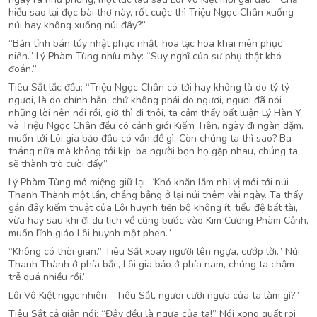
hiểu sao lại đọc bài thơ này, rốt cuộc thì Triệu Ngọc Chân xuống
núi hay không xuống núi đây?”
“Bán tỉnh bán túy nhật phục nhật, hoa lạc hoa khai niên phục
niên.” Lý Phàm Tùng nhíu mày: “Suy nghĩ của sư phụ thật khó
đoán.”
Tiêu Sắt lắc đầu: “Triệu Ngọc Chân có tới hay không là do tỷ tỷ
ngươi, là do chính hắn, chứ không phải do ngươi, ngươi đã nói
những lời nên nói rồi, giờ thì đi thôi, ta cảm thấy bất luận Lý Hàn Y
và Triệu Ngọc Chân đều có cảnh giới Kiếm Tiên, ngày đi ngàn dặm,
muốn tới Lôi gia bảo đâu có vấn đề gì. Còn chúng ta thì sao? Ba
tháng nữa mà không tới kịp, ba người bọn họ gặp nhau, chúng ta
sẽ thành trò cười đấy.”
Lý Phàm Tùng mở miệng giữ lại: “Khó khăn lắm nhị vị mới tới núi
Thanh Thành một lần, chẳng bằng ở lại núi thêm vài ngày. Ta thấy
gần đây kiếm thuật của Lôi huynh tiến bộ không ít, tiểu đệ bất tài,
vừa hay sau khi đi du lịch về cũng bước vào Kim Cương Phàm Cảnh,
muốn lĩnh giáo Lôi huynh một phen.”
“Không có thời gian.” Tiêu Sắt xoay người lên ngựa, cướp lời.” Núi
Thanh Thành ở phía bắc, Lôi gia bảo ở phía nam, chúng ta chậm
trễ quá nhiều rồi.”
Lôi Vô Kiệt ngạc nhiên: “Tiêu Sắt, ngươi cưỡi ngựa của ta làm gì?”
Tiêu Sắt cả giận nói: “Đây đều là ngựa của ta!” Nói xong quất roi