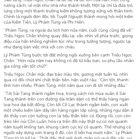
rương sách, vẻ mặt như nhà nho thánh khiết. Một lại chỉ là đứa trẻ,
lưng cõng một thanh trường kiếm không tương xứng với thân hình.
Chính là người đơn độc tới Tuyết Nguyệt thành mong hỏi một kiếm
của Kiếm Tiên, Lý Phàm Tùng và Phi Hiên.
“Phàm Tùng, ra ngoài du lịch hơn nửa năm, cuối cùng cũng đã về.”
Triệu Ngọc Chân không quay đầu lại, vẫn nhìn về phía trước, giọng
điệu của hắn không nghiêm túc như trong tưởng tượng, ngược lại
như đang bàn việc nhà với con cháu.
Lý Phàm Tùng bước tới đặt mông ngồi xuống bên cạnh Triệu Ngọc
Chân: “Hơn nửa năm nay không có đệ tử bầu bạn, sư phụ lão nhân
gia sống vẫn tốt chứ?”
Triệu Ngọc Chân mặc đạo bào màu tím, gương mặt tuấn tú, nhìn
qua có đôi chút khí chất thần tiên, hắn vuốt râu: “Còn tốt, thanh
tĩnh hơn nhiều. Phàm Tùng, một năm qua con đi tới những đâu.”
“Tới Sài Tang thành ngắm hoa, trong sách nói mùa xuân ở Sài
Tang thành trên con đường dài trăm dặm có thể thấy hàng ngàn
loại hoa dại bất đồng. Còn tới Cô Lạc thành ngắm biển, con xuất
một chiêu kiếm làm dấy lên hàng ngàn lớp sóng, những ngư dân ở
đó thấy con còn tưởng con là tiểu thần tiên cơ. Đúng rồi, con còn
trèo lên núi Côn Luân, hóa ra trên đời này thật sự có nơi quanh
năm tuyết không tan, khung cảnh cực kỳ cô quạnh. Thế nhưng có
người xây dựng sơn trang ở đó, còn ở liền hai mươi năm.” Lý Phàm
Tùng từ từ kể lại: “Thật đấy, thế giới dưới chân núi quá đặc sắc, sư