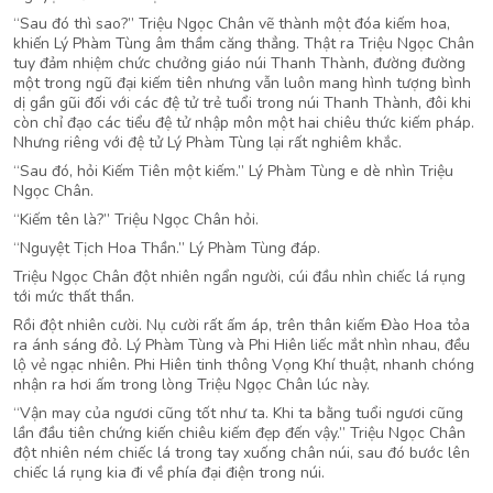
“Sau đó thì sao?” Triệu Ngọc Chân vẽ thành một đóa kiếm hoa,
khiến Lý Phàm Tùng âm thầm căng thẳng. Thật ra Triệu Ngọc Chân
tuy đảm nhiệm chức chưởng giáo núi Thanh Thành, đường đường
một trong ngũ đại kiếm tiên nhưng vẫn luôn mang hình tượng bình
dị gần gũi đối với các đệ tử trẻ tuổi trong núi Thanh Thành, đôi khi
còn chỉ đạo các tiểu đệ tử nhập môn một hai chiêu thức kiếm pháp.
Nhưng riêng với đệ tử Lý Phàm Tùng lại rất nghiêm khắc.
“Sau đó, hỏi Kiếm Tiên một kiếm.” Lý Phàm Tùng e dè nhìn Triệu
Ngọc Chân.
“Kiếm tên là?” Triệu Ngọc Chân hỏi.
“Nguyệt Tịch Hoa Thần.” Lý Phàm Tùng đáp.
Triệu Ngọc Chân đột nhiên ngẩn người, cúi đầu nhìn chiếc lá rụng
tới mức thất thần.
Rồi đột nhiên cười. Nụ cười rất ấm áp, trên thân kiếm Đào Hoa tỏa
ra ánh sáng đỏ. Lý Phàm Tùng và Phi Hiên liếc mắt nhìn nhau, đều
lộ vẻ ngạc nhiên. Phi Hiên tinh thông Vọng Khí thuật, nhanh chóng
nhận ra hơi ấm trong lòng Triệu Ngọc Chân lúc này.
“Vận may của ngươi cũng tốt như ta. Khi ta bằng tuổi ngươi cũng
lần đầu tiên chứng kiến chiêu kiếm đẹp đến vậy.” Triệu Ngọc Chân
đột nhiên ném chiếc lá trong tay xuống chân núi, sau đó bước lên
chiếc lá rụng kia đi về phía đại điện trong núi.