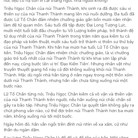
núi, liệu có hạ sơn vì cái thằng ngốc nhà ngươi không?”
Triệu Ngọc Chân của núi Thanh Thành, khi sinh ra đã được sáu vị
thiên sư của núi Thanh Thành mang lên núi nuôi dưỡng. Ba tuổi đã
được Lữ Tố Chân đảm nhiệm chưởng giáo gần bốn mươi năm nhận
làm đệ tử quan môn. Sáu tuổi đã tập được Đại Long Tượng Lực,
mười một tuổi bắt đầu chuyên tu Vô Lượng kiếm pháp, trở thành đệ
tử duy nhất của núi Thanh Thành trong trăm năm qua kiêm tu cả
đạo pháp và kiếm thuật, mười sáu tuổi trở thành vị thiên sư thứ bảy
của núi Thanh Thành. Khi hắn hai mươi hai tuổi, Lữ Tố Chân quy
tiên, Triệu Ngọc Chân đảm nhiệm chức chưởng giáo, là vị chưởng
giáo trẻ tuổi nhất của núi Thanh Thành từ khi khai sơn lập phái
đến nay, cũng bước lên vị trí ‘Đạo Kiếm Tiên’. Nhưng nhân vật như
truyền thuyết giang hồ này cả đời không xuống khỏi núi Thanh
Thành. Mặc dù ngôi nhà hắn từng ở nằm ngay trong một thôn xóm
dưới núi Thanh Thành, nhưng hắn vẫn chưa từng xuống núi một
bước nào.
Lữ Tố Chân từng nói, Triệu Ngọc Chân kiêm cả võ vận và thiên vận
của núi Thanh Thành trên người, nếu hắn xuống núi chắc chắn sẽ
gây ra bão táp. Nhưng Triệu Ngọc Chân lại quyết tâm không gây ra
chút phong vân nào, cứ thế đợi trên núi Thanh Thành hơn ba mươi
năm, không xuống núi tới một bước.
Ngày hôm đó, hắn vẫn ngồi trên đỉnh núi nhìn về xa xăm, cứ như
thần du ngàn dặm.
Sau lưng Triệu Ngọc Chân là đồ đệ và đồ tôn của hắn. Một cõng