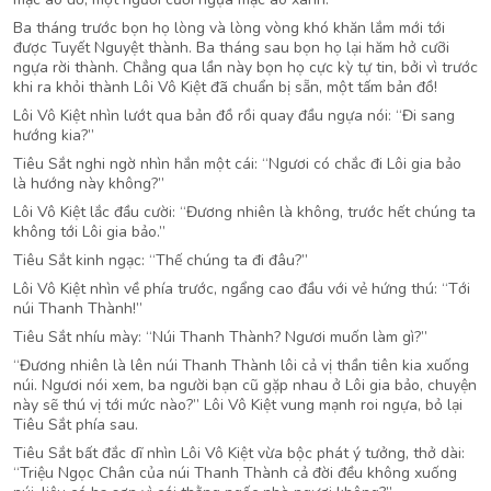
Ba tháng trước bọn họ lòng và lòng vòng khó khăn lắm mới tới
được Tuyết Nguyệt thành. Ba tháng sau bọn họ lại hăm hở cưỡi
ngựa rời thành. Chẳng qua lần này bọn họ cực kỳ tự tin, bởi vì trước
khi ra khỏi thành Lôi Vô Kiệt đã chuẩn bị sẵn, một tấm bản đồ!
Lôi Vô Kiệt nhìn lướt qua bản đồ rồi quay đầu ngựa nói: “Đi sang
hướng kia?”
Tiêu Sắt nghi ngờ nhìn hắn một cái: “Ngươi có chắc đi Lôi gia bảo
là hướng này không?”
Lôi Vô Kiệt lắc đầu cười: “Đương nhiên là không, trước hết chúng ta
không tới Lôi gia bảo.”
Tiêu Sắt kinh ngạc: “Thế chúng ta đi đâu?”
Lôi Vô Kiệt nhìn về phía trước, ngẩng cao đầu với vẻ hứng thú: “Tới
núi Thanh Thành!”
Tiêu Sắt nhíu mày: “Núi Thanh Thành? Ngươi muốn làm gì?”
“Đương nhiên là lên núi Thanh Thành lôi cả vị thần tiên kia xuống
núi. Ngươi nói xem, ba người bạn cũ gặp nhau ở Lôi gia bảo, chuyện
này sẽ thú vị tới mức nào?” Lôi Vô Kiệt vung mạnh roi ngựa, bỏ lại
Tiêu Sắt phía sau.
Tiêu Sắt bất đắc dĩ nhìn Lôi Vô Kiệt vừa bộc phát ý tưởng, thở dài:
“Triệu Ngọc Chân của núi Thanh Thành cả đời đều không xuống