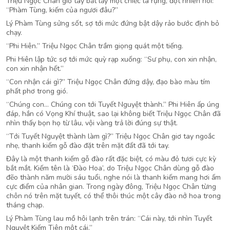
Triệu Ngọc Chân giơ tay bắt lấy một chiếc lá rụng, đột nhiên nói:
“Phàm Tùng, kiếm của ngươi đâu?”
Lý Phàm Tùng sửng sốt, sợ tới mức đứng bật dậy rảo bước định bỏ
chạy.
“Phi Hiên.” Triệu Ngọc Chân trầm giọng quát một tiếng.
Phi Hiên lập tức sợ tới mức quỳ rạp xuống: “Sư phụ, con xin nhận,
con xin nhận hết.”
“Con nhận cái gì?” Triệu Ngọc Chân đứng dậy, đạo bào màu tím
phất phơ trong gió.
“Chúng con… Chúng con tới Tuyết Nguyệt thành.” Phi Hiên ấp úng
đáp, hắn có Vọng Khí thuật, sao lại không biết Triệu Ngọc Chân đã
nhìn thấy bọn họ từ lâu, vội vàng trả lời đúng sự thật.
“Tới Tuyết Nguyệt thành làm gì?” Triệu Ngọc Chân giơ tay ngoắc
nhẹ, thanh kiếm gỗ đào đặt trên mặt đất đã tới tay.
Đây là một thanh kiếm gỗ đào rất đặc biệt, có màu đỏ tươi cực kỳ
bắt mắt. Kiếm tên là ‘Đào Hoa’, do Triệu Ngọc Chân dùng gỗ đào
đẽo thành năm mười sáu tuổi, nghe nói là thanh kiếm mang hơi ấm
cực điểm của nhân gian. Trong ngày đông, Triệu Ngọc Chân từng
chôn nó trên mặt tuyết, có thể thôi thúc một cây đào nở hoa trong
tháng chạp.
Lý Phàm Tùng lau mồ hôi lạnh trên trán: “Cái này, tới nhìn Tuyết
Nguyệt Kiếm Tiên một cái.”