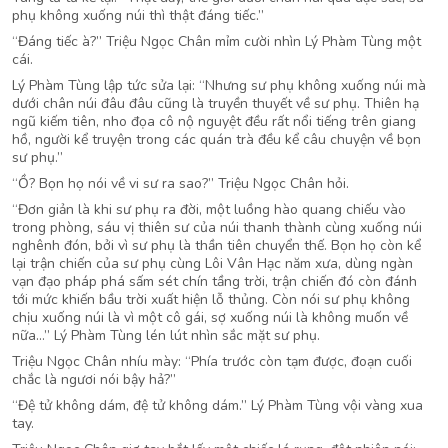
phụ không xuống núi thì thật đáng tiếc.”
“Đáng tiếc à?” Triệu Ngọc Chân mỉm cười nhìn Lý Phàm Tùng một
cái.
Lý Phàm Tùng lập tức sửa lại: “Nhưng sư phụ không xuống núi mà
dưới chân núi đâu đâu cũng là truyền thuyết về sư phụ. Thiên hạ
ngũ kiếm tiên, nho đọa cô nộ nguyệt đều rất nổi tiếng trên giang
hồ, người kể truyện trong các quán trà đều kể câu chuyện về bọn
sư phụ.”
“Ồ? Bọn họ nói về vi sư ra sao?” Triệu Ngọc Chân hỏi.
“Đơn giản là khi sư phụ ra đời, một luồng hào quang chiếu vào
trong phòng, sáu vị thiên sư của núi thanh thành cùng xuống núi
nghênh đón, bởi vì sư phụ là thần tiên chuyển thế. Bọn họ còn kể
lại trận chiến của sư phụ cùng Lôi Vân Hạc năm xưa, dùng ngàn
vạn đạo pháp phá sấm sét chín tầng trời, trận chiến đó còn đánh
tới mức khiến bầu trời xuất hiện lỗ thủng. Còn nói sư phụ không
chịu xuống núi là vì một cô gái, sợ xuống núi là không muốn về
nữa…” Lý Phàm Tùng lén lút nhìn sắc mặt sư phụ.
Triệu Ngọc Chân nhíu mày: “Phía trước còn tạm được, đoạn cuối
chắc là ngươi nói bậy hả?”
“Đệ tử không dám, đệ tử không dám.” Lý Phàm Tùng vội vàng xua
tay.