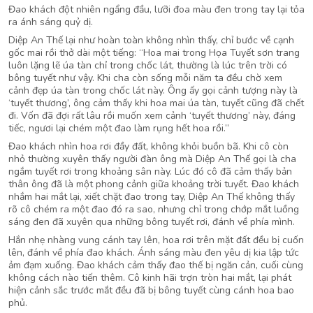
Đao khách đột nhiên ngẩng đầu, lưỡi đoa màu đen trong tay lại tỏa
ra ánh sáng quỷ dị.
Diệp An Thế lại như hoàn toàn không nhìn thấy, chỉ bước về cạnh
gốc mai rồi thở dài một tiếng: “Hoa mai trong Họa Tuyết sơn trang
luôn lặng lẽ úa tàn chỉ trong chốc lát, thường là lúc trên trời có
bông tuyết như vậy. Khi cha còn sống mỗi năm ta đều chờ xem
cảnh đẹp úa tàn trong chốc lát này. Ông ấy gọi cảnh tượng này là
‘tuyết thương’, ông cảm thấy khi hoa mai úa tàn, tuyết cũng đã chết
đi. Vốn đã đợi rất lâu rồi muốn xem cảnh ‘tuyết thương’ này, đáng
tiếc, ngươi lại chém một đao làm rụng hết hoa rồi.”
Đao khách nhìn hoa rơi đầy đất, không khỏi buồn bã. Khi cô còn
nhỏ thường xuyên thấy người đàn ông mà Diệp An Thế gọi là cha
ngắm tuyết rơi trong khoảng sân này. Lúc đó cô đã cảm thấy bản
thân ông đã là một phong cảnh giữa khoảng trời tuyết. Đao khách
nhắm hai mắt lại, xiết chặt đao trong tay, Diệp An Thế không thấy
rõ cô chém ra một đao đó ra sao, nhưng chỉ trong chớp mắt luồng
sáng đen đã xuyên qua những bông tuyết rơi, đánh về phía mình.
Hắn nhẹ nhàng vung cánh tay lên, hoa rơi trên mặt đất đều bị cuốn
lên, đánh về phía đao khách. Ánh sáng màu đen yêu dị kia lập tức
ảm đạm xuống. Đao khách cảm thấy đao thế bị ngăn cản, cuối cùng
không cách nào tiến thêm. Cô kinh hãi trợn tròn hai mắt, lại phát
hiện cảnh sắc trước mắt đều đã bị bông tuyết cùng cánh hoa bao
phủ.