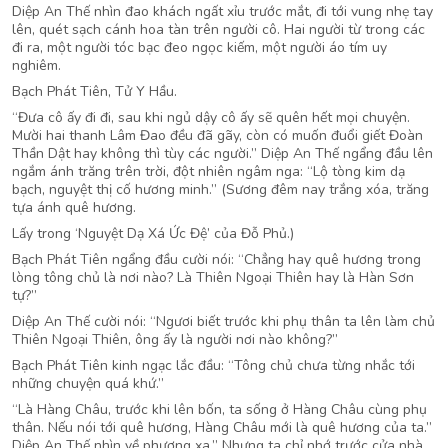
Diệp An Thế nhìn đao khách ngất xỉu trước mắt, đi tới vung nhẹ tay
lên, quét sạch cánh hoa tàn trên người cô. Hai người từ trong các
đi ra, một người tóc bạc đeo ngọc kiếm, một người áo tím uy
nghiêm.
Bạch Phát Tiên, Tử Y Hầu.
“Đưa cô ấy đi đi, sau khi ngủ dậy cô ấy sẽ quên hết mọi chuyện.
Mười hai thanh Lâm Đao đều đã gãy, còn có muốn đuổi giết Đoàn
Thần Dật hay không thì tùy các người.” Diệp An Thế ngẩng đầu lên
ngắm ánh trăng trên trời, đột nhiên ngâm nga: “Lộ tòng kim dạ
bạch, nguyệt thị cố hương minh.” (Sương đêm nay trắng xóa, trăng
tựa ánh quê hương.
Lấy trong ‘Nguyệt Dạ Xá Ức Đệ’ của Đỗ Phủ.)
Bạch Phát Tiên ngẩng đầu cười nói: “Chẳng hay quê hương trong
lòng tông chủ là nơi nào? Là Thiên Ngoại Thiên hay là Hàn Sơn
tự?”
Diệp An Thế cười nói: “Ngươi biết trước khi phụ thân ta lên làm chủ
Thiên Ngoại Thiên, ông ấy là người nơi nào không?”
Bạch Phát Tiên kinh ngạc lắc đầu: “Tông chủ chưa từng nhắc tới
những chuyện quá khứ.”
“Là Hàng Châu, trước khi lên bốn, ta sống ở Hàng Châu cùng phụ
thân. Nếu nói tới quê hương, Hàng Châu mới là quê hương của ta.”
Diệp An Thế nhìn về phương xa.” Nhưng ta chỉ nhớ trước cửa nhà