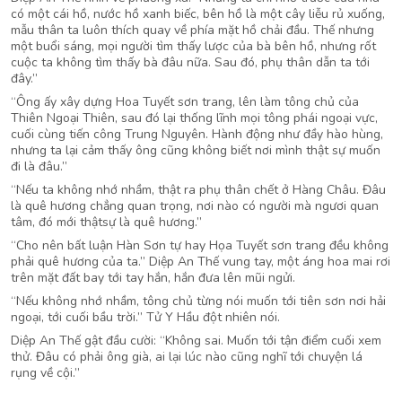
có một cái hồ, nước hồ xanh biếc, bên hồ là một cây liễu rủ xuống,
mẫu thân ta luôn thích quay về phía mặt hồ chải đầu. Thế nhưng
một buổi sáng, mọi người tìm thấy lược của bà bên hồ, nhưng rốt
cuộc ta không tìm thấy bà đâu nữa. Sau đó, phụ thân dẫn ta tới
đây.”
“Ông ấy xây dựng Hoa Tuyết sơn trang, lên làm tông chủ của
Thiên Ngoại Thiên, sau đó lại thống lĩnh mọi tông phái ngoại vực,
cuối cùng tiến công Trung Nguyên. Hành động như đầy hào hùng,
nhưng ta lại cảm thấy ông cũng không biết nơi mình thật sự muốn
đi là đâu.”
“Nếu ta không nhớ nhầm, thật ra phụ thân chết ở Hàng Châu. Đâu
là quê hương chẳng quan trọng, nơi nào có người mà ngươi quan
tâm, đó mới thậtsự là quê hương.”
“Cho nên bất luận Hàn Sơn tự hay Họa Tuyết sơn trang đều không
phải quê hương của ta.” Diệp An Thế vung tay, một áng hoa mai rơi
trên mặt đất bay tới tay hắn, hắn đưa lên mũi ngửi.
“Nếu không nhớ nhầm, tông chủ từng nói muốn tới tiên sơn nơi hải
ngoại, tới cuối bầu trời.” Tử Y Hầu đột nhiên nói.
Diệp An Thế gật đầu cười: “Không sai. Muốn tới tận điểm cuối xem
thử. Đâu có phải ông già, ai lại lúc nào cũng nghĩ tới chuyện lá
rụng về cội.”