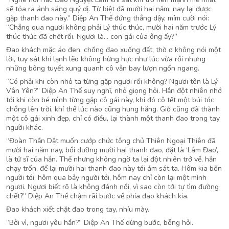
sẽ tỏa ra ánh sáng quỷ dị. Từ biệt đã mười hai năm, nay lại được
gặp thanh đao này.” Diệp An Thế đứng thẳng dậy, mỉm cười nói:
“Chẳng qua ngươi không phải Lý thúc thúc, mười hai năm trước Lý
thúc thúc đã chết rồi. Ngươi là… con gái của ông ấy?”
Đao khách mặc áo đen, chống đao xuống đất, thờ ơ không nói một
lời, tuy sát khí lạnh lẽo không hừng hực như lúc vừa rồi nhưng
những bông tuyết xung quanh cô vẫn bay lượn ngổn ngang.
“Có phải khi còn nhỏ ta từng gặp ngươi rồi không? Ngươi tên là Lý
Vân Yên?” Diệp An Thế suy nghĩ, nhỏ giọng hỏi. Hắn đột nhiên nhớ
tới khi còn bé mình từng gặp cô gái này, khi đó cô tết một búi tóc
chổng lên trời, khí thế lúc nào cũng hung hăng. Giờ cũng đã thành
một cô gái xinh đẹp, chỉ có điều, lại thành một thanh đao trong tay
người khác.
“Đoàn Thần Dật muốn cướp chức tông chủ Thiên Ngoại Thiên đã
mười hai năm nay, bồi dưỡng mười hai thanh đao, đặt là ‘Lâm Đao’,
là tử sĩ của hắn. Thế nhưng không ngờ ta lại đột nhiên trở về, hắn
chạy trốn, để lại mười hai thanh đao này tới ám sát ta. Hôm kia bốn
người tới, hôm qua bảy người tới, hôm nay chỉ còn lại một mình
ngươi. Ngươi biết rõ là không đánh nổi, vì sao còn tới tự tìm đường
chết?” Diệp An Thế chậm rãi bước về phía đao khách kia.
Đao khách xiết chặt đao trong tay, nhíu mày.
“Bởi vì, ngươi yêu hắn?” Diệp An Thế dừng bước, bỗng hỏi.