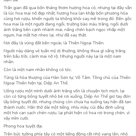
Trần gian đã qua bốn tháng thơm hương hoa cỏ, nhưng tại đây vẫn
là lúc hoa mai nở đẹp nhất, hương hoa lan khắp bốn phương hòa
cùng hơi rượu, khiến người ta không khỏi say mê trong đó. Bên gốc
hoa mai là một người đang ngồi, trường bào màu trắng, ngồi dưới
ánh trăng bên cạnh nhành mai, nâng chén bạch ngọc nhấp một
ngụm, hai mắt hơi nheo lại, như đã say thật.
Nơi đây là vùng đất bên ngoài, là Thiên Ngoại Thiên.
Người này dáng vẻ tuấn mỹ dị thường, không thua gì vầng trăng
trên bầu trời, cành mai nở rộ. Nhưng người này lại là một nam
nhân.
Còn là một nam nhân không có tóc.
Từng là hòa thượng của Hàn Sơn tự, Vô Tâm. Tông chủ của Thiên
Ngoại Thiên hiện tại, Diệp An Thế.
Uống rượu một mình dưới ánh trăng vốn là chuyện tịch mịch, lại
còn có từng bông tuyết nhỏ bé rơi xuống, Diệp An Thế giơ tay đón
lấy bông tuyết đó, nhưng chúng còn chưa hạ xuống tay hắn đã tan
thành nước. Hắn thở dài một tiếng, nhíu mày, cúi đầu định uống
một hơi cạn sạch chén rượu, lại phát hiện có hoa rơi trong chén, vì
vậy mỉm cười.
Phong hoa tuyệt đại.
Trên bức tường phía tây có một tiếng động rất nhỏ vang lên, nhỏ