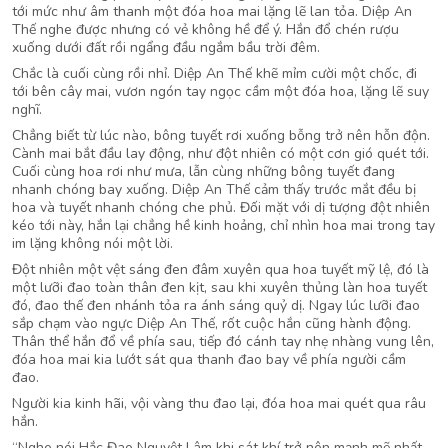
tới mức như âm thanh một đóa hoa mai lặng lẽ lan tỏa. Diệp An
Thế nghe được nhưng có vẻ không hề để ý. Hắn đổ chén rượu
xuống dưới đất rồi ngẩng đầu ngắm bầu trời đêm.
Chắc là cuối cùng rồi nhỉ. Diệp An Thế khẽ mỉm cười một chốc, đi
tới bên cây mai, vươn ngón tay ngọc cầm một đóa hoa, lặng lẽ suy
nghĩ.
Chẳng biết từ lúc nào, bông tuyết rơi xuống bỗng trở nên hỗn độn.
Cành mai bắt đầu lay động, như đột nhiên có một cơn gió quét tới.
Cuối cùng hoa rơi như mưa, lẫn cùng những bông tuyết đang
nhanh chóng bay xuống. Diệp An Thế cảm thấy trước mắt đều bị
hoa và tuyết nhanh chóng che phủ. Đối mặt với dị tượng đột nhiên
kéo tới này, hắn lại chẳng hề kinh hoảng, chỉ nhìn hoa mai trong tay
im lặng không nói một lời.
Đột nhiên một vệt sáng đen đâm xuyên qua hoa tuyết mỹ lệ, đó là
một lưỡi đao toàn thân đen kịt, sau khi xuyên thủng làn hoa tuyết
đó, đao thế đen nhánh tỏa ra ánh sáng quỷ dị. Ngay lúc lưỡi đao
sắp chạm vào ngực Diệp An Thế, rốt cuộc hắn cũng hành động.
Thân thể hắn đổ về phía sau, tiếp đó cánh tay nhẹ nhàng vung lên,
đóa hoa mai kia lướt sát qua thanh đao bay về phía người cầm
đao.
Người kia kinh hãi, vội vàng thu đao lại, đóa hoa mai quét qua râu
hắn.
“Nghe nói Hắc Đao Nguyệt Lâm khi sát khí trở nên mạnh mẽ nhất