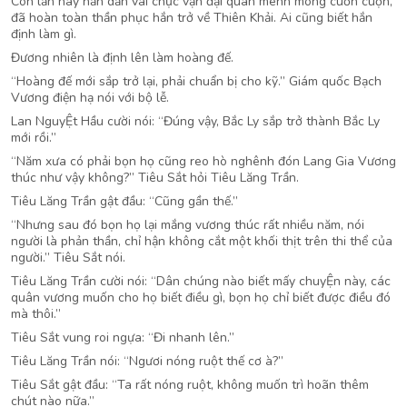
Còn lần này hắn dẫn vài chục vạn đại quân mênh mông cuồn cuộn,
đã hoàn toàn thần phục hắn trở về Thiên Khải. Ai cũng biết hắn
định làm gì.
Đương nhiên là định lên làm hoàng đế.
“Hoàng đế mới sắp trở lại, phải chuẩn bị cho kỹ.” Giám quốc Bạch
Vương điện hạ nói với bộ lễ.
Lan NguyỆt Hầu cười nói: “Đúng vậy, Bắc Ly sắp trở thành Bắc Ly
mới rồi.”
“Năm xưa có phải bọn họ cũng reo hò nghênh đón Lang Gia Vương
thúc như vậy không?” Tiêu Sắt hỏi Tiêu Lăng Trần.
Tiêu Lăng Trần gật đầu: “Cũng gần thế.”
“Nhưng sau đó bọn họ lại mắng vương thúc rất nhiều năm, nói
người là phản thần, chỉ hận không cắt một khối thịt trên thi thể của
người.” Tiêu Sắt nói.
Tiêu Lăng Trần cười nói: “Dân chúng nào biết mấy chuyỆn này, các
quân vương muốn cho họ biết điều gì, bọn họ chỉ biết được điều đó
mà thôi.”
Tiêu Sắt vung roi ngựa: “Đi nhanh lên.”
Tiêu Lăng Trần nói: “Ngươi nóng ruột thế cơ à?”
Tiêu Sắt gật đầu: “Ta rất nóng ruột, không muốn trì hoãn thêm
chút nào nữa.”