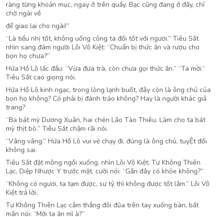
ràng từng khoản mục, ngay ở trên quầy. Bạc cũng đang ở đấy, chỉ
chờ ngài về
để giao lại cho ngài!”
“Là tiểu nhị tốt, không uổng công ta đối tốt với ngươi.” Tiêu Sắt
nhìn sang đám người Lôi Vô Kiệt: “Chuẩn bị thức ăn và rượu cho
bọn họ chưa?”
Hứa Hồ Lô lắc đầu: “Vừa đưa trà, còn chưa gọi thức ăn.” ‘‘Ta mời.’‘
Tiêu Sắt cao giọng nói.
Hứa Hồ Lô kinh ngạc, trong lòng lạnh buốt, đây còn là ông chủ của
bọn họ không? Có phải bị đánh tráo không? Hay là người khác giả
trang?
“Ba bát mỳ Dương Xuân, hai chén Lão Tào Thiêu. Làm cho ta bát
mỳ thịt bò.” Tiêu Sắt chậm rãi nói.
“Vâng vâng.” Hứa Hồ Lô vui vẻ chạy đi, đúng là ông chủ, tuyỆt đối
không sai.
Tiêu Sắt đặt mông ngồi xuống, nhìn Lôi Vô Kiệt, Tư Không Thiên
Lạc, Diệp Nhược Y trước mặt, cười nói: “Gần đây có khỏe không?”
“Không có ngươi, ta tạm được, sư tỷ thì không được tốt lắm.” Lôi Vô
Kiệt trả lời.
Tư Không Thiên Lạc cắm thẳng đôi đũa trên tay xuống bàn, bất
mãn nói: “Mời ta ăn mì à?”