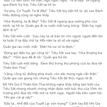
“Độc Cô tiên sinh, Hồ Đản, Ngũ Ngốc Ngốc. Ta đi đây!” Đi ngang
qua Bách Sự trai, Tiêu Sắt lại hô to.
“Sư phụ, Cơ Tuyết. Ta đi đây!” Tiêu Sắt tùy tiện hô to, dù sao Bách
Hiểu đường cũng sẽ nghe thấy.
“Hòa thượng, ta đi đây!” Tiêu Sắt đi ngang qua vương phủ của
mình, lại hô to. Quản gia đi ra, nước mắt lưng tròng: “Điện hạ, ngài
định đi à?”
Tiêu Sắt mỉm cười: “Sau này ta sẽ báo tin cho ngươi, ngươi đến tìm
ta hoặc ở lại đây chờ ta. Mỗi năm ta sẽ về vài ngày.”
Quản gia lau nước mắt: “Điện hạ vui vẻ là được.”
“Đừng gọi điện hạ, gọi công tử.” Tiêu Sắt xua tay: “Hòa thượng kia
đâu?” “Hôm qua đã đi rồi.” Quản gia trả lời.
Tiêu Sắt cười một tiếng: “Đem thứ trong thư phòng của ta, đưa tới
Thiên Kim Thai.”
“Vâng, công tử, đường phía trước còn dài, mong ngài cẩn thận.”
Quản gia cao giọng nói, nhưng Tiêu Sắt đã thúc ngựa rời đi.
Đồ Nhị Gia ở Thiên Kim Thai không nghe thấy tiếng tạm biệt của
Tiêu Sắt nhưng nhanh chóng nhận được một bức thư của Vĩnh An
Vương phủ đưa tới. Hắn mở ra, kinh ngạc. Người hầu bên cạnh hỏi:
“Nhị gia, cái gì vậy?”
“Đây là… khế đất của Tuyết Lạc sơn trang?” Cánh tay Đồ Nhị Gia