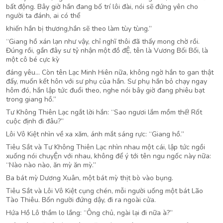
bất động. Bây giờ hắn đang bố trí lôi đài, nói sẽ đứng yên cho
người ta đánh, ai có thể
khiến hắn bị thương,hắn sẽ theo làm tùy tùng.”
“Giang hồ xán lạn như vậy, chỉ nghĩ thôi đã thấy mong chờ rồi.
Đúng rồi, gần đây sư tỷ nhận một đồ đỆ, tên là Vương Bối Bối, là
một cô bé cực kỳ
đáng yêu… Còn tên Lạc Minh Hiên nữa, không ngờ hắn to gan thật
đấy, muốn kết hôn với sư phụ của hắn. Sư phụ hắn bỏ chạy ngay
hôm đó, hắn lập tức đuổi theo, nghe nói bây giờ đang phiêu bạt
trong giang hồ.”
Tư Không Thiên Lạc ngắt lời hắn: “Sao ngươi lắm mồm thế! Rốt
cuộc định đi đâu?”
Lôi Vô Kiệt nhìn về xa xăm, ánh mắt sáng rực: “Giang hồ.”
Tiêu Sắt và Tư Không Thiên Lạc nhìn nhau một cái, lập tức ngồi
xuống nói chuyỆn với nhau, không để ý tới tên ngu ngốc này nữa:
“Nào nào nào, ăn mỳ ăn mỳ.”
Ba bát mỳ Dương Xuân, một bát mỳ thịt bò vào bụng.
Tiêu Sắt và Lôi Vô Kiệt cụng chén, mỗi người uống một bát Lão
Tào Thiêu. Bốn người đứng dậy, đi ra ngoài cửa.
Hứa Hồ Lô thầm lo lắng: “Ông chủ, ngài lại đi nữa à?”