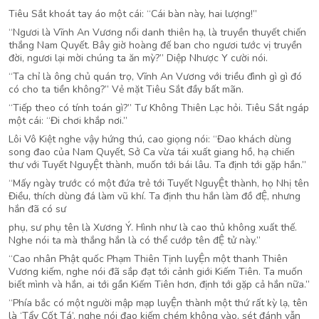
Tiêu Sắt khoát tay áo một cái: “Cái bàn này, hai lượng!”
“Ngươi là Vĩnh An Vương nổi danh thiên hạ, là truyền thuyết chiến
thắng Nam Quyết. Bây giờ hoàng đế ban cho ngươi tước vị truyền
đời, ngươi lại mời chúng ta ăn mỳ?” Diệp Nhược Y cười nói.
“Ta chỉ là ông chủ quán trọ, Vĩnh An Vương với triều đình gì gì đó
có cho ta tiền không?” Vẻ mặt Tiêu Sắt đầy bất mãn.
“Tiếp theo có tính toán gì?” Tư Không Thiên Lạc hỏi. Tiêu Sắt ngáp
một cái: “Đi chơi khắp nơi.”
Lôi Vô Kiệt nghe vậy hứng thú, cao giọng nói: “Đao khách dùng
song đao của Nam Quyết, Sở Ca vừa tái xuất giang hồ, hạ chiến
thư với Tuyết NguyỆt thành, muốn tới bái lâu. Ta định tới gặp hắn.”
“Mấy ngày trước có một đứa trẻ tới Tuyết NguyỆt thành, họ Nhị tên
Điều, thích dùng đá làm vũ khí. Ta định thu hắn làm đồ đỆ, nhưng
hắn đã có sư
phụ, sư phụ tên là Xương Ý. Hình như là cao thủ không xuất thế.
Nghe nói ta mà thắng hắn là có thể cướp tên đỆ tử này.”
“Cao nhân Phật quốc Phạm Thiên Tịnh luyỆn một thanh Thiên
Vương kiếm, nghe nói đã sắp đạt tới cảnh giới Kiếm Tiên. Ta muốn
biết mình và hắn, ai tới gần Kiếm Tiên hơn, định tới gặp cả hắn nữa.”
“Phía bắc có một người mập mạp luyỆn thành một thứ rất kỳ lạ, tên
là ‘Tẩy Cốt Tá’, nghe nói đao kiếm chém không vào, sét đánh vẫn