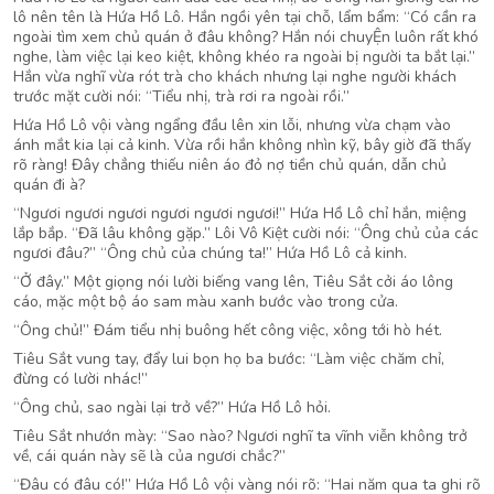
lô nên tên là Hứa Hồ Lô. Hắn ngồi yên tại chỗ, lẩm bẩm: “Có cần ra
ngoài tìm xem chủ quán ở đâu không? Hắn nói chuyỆn luôn rất khó
nghe, làm việc lại keo kiệt, không khéo ra ngoài bị người ta bắt lại.”
Hắn vừa nghĩ vừa rót trà cho khách nhưng lại nghe người khách
trước mặt cười nói: “Tiểu nhị, trà rơi ra ngoài rồi.”
Hứa Hồ Lô vội vàng ngẩng đầu lên xin lỗi, nhưng vừa chạm vào
ánh mắt kia lại cả kinh. Vừa rồi hắn không nhìn kỹ, bây giờ đã thấy
rõ ràng! Đây chẳng thiếu niên áo đỏ nợ tiền chủ quán, dẫn chủ
quán đi à?
“Ngươi ngươi ngươi ngươi ngươi ngươi!” Hứa Hồ Lô chỉ hắn, miệng
lắp bắp. “Đã lâu không gặp.” Lôi Vô Kiệt cười nói: “Ông chủ của các
ngươi đâu?” “Ông chủ của chúng ta!” Hứa Hồ Lô cả kinh.
“Ở đây.” Một giọng nói lười biếng vang lên, Tiêu Sắt cởi áo lông
cáo, mặc một bộ áo sam màu xanh bước vào trong cửa.
“Ông chủ!” Đám tiểu nhị buông hết công việc, xông tới hò hét.
Tiêu Sắt vung tay, đẩy lui bọn họ ba bước: “Làm việc chăm chỉ,
đừng có lười nhác!”
“Ông chủ, sao ngài lại trở về?” Hứa Hồ Lô hỏi.
Tiêu Sắt nhướn mày: “Sao nào? Ngươi nghĩ ta vĩnh viễn không trở
về, cái quán này sẽ là của ngươi chắc?”
“Đâu có đâu có!” Hứa Hồ Lô vội vàng nói rõ: “Hai năm qua ta ghi rõ