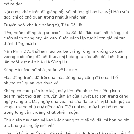
mở ra đọc.
Nội dung khác trên đó giống hỆt với những gì Lan NguyỆt Hầu vừa
đọc, chỉ có chỗ quan trọng nhất là khác hẳn.
Truyền ngôi cho lục hoàng tử, Tiêu Sở Hà.
“Phụ hoàng đúng là gian xảo.” Tiêu Sắt lắc đầu cười một tiếng, giơ
cuộn sách trong tay lên cao. Cuộn sách lập tức bị cơn gió xé tan
thành từng mảnh.
Năm Minh Đức thứ hai mươi ba, ba tháng ròng rã không có quân
vương cuối cùng đã kết thúc. nhị hoàng tử của tiên đế, Tiêu Sùng
lên ngôi, đặt niên hiệu là Sùng Hà.
Sùng Hà năm thứ nhất, xuân về hoa nở.
Mùa đông trước đã trôi qua mùa đông này cũng đã qua. Thế
nhưng chủ quán vẫn chưa về.
Không có chủ quán keo kiệt, máy tên tiểu nhị miễn cưỡng kinh
doanh một thời gian, chuyỆn làm ăn của Tuyết Lạc sơn trang càng
ngày càng tốt. Mấy ngày qua vừa mở cửa đã có vài vị khách quý có
vẻ giàu sang phủ quý đến quán. Tiểu nhị mặt mày hớn hở nhưng
trong lòng vẫn thoáng chút phiền muộn.
Chủ quán tuy dáng vẻ keo kiệt nhưng thực tế đối đã với bọn họ rất
tốt, bao giờ ông ấy mới về?
Hứa Hồ Lô là người cầm đầu các tiểu nhị, do trông hắn giống cái hồ