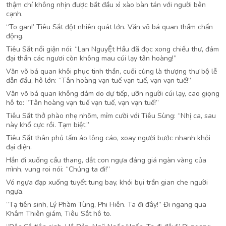
thậm chí không nhịn được bắt đầu xì xào bàn tán với người bên
cạnh.
“To gan!’ Tiêu Sắt đột nhiên quát lớn. Văn võ bá quan thầm chấn
động.
Tiêu Sắt nổi giận nói: “Lan NguyỆt Hầu đã đọc xong chiếu thư, đám
đại thần các ngươi còn không mau cúi lạy tân hoàng!”
Văn võ bá quan khôi phục tinh thần, cuối cùng là thượng thư bộ lễ
dẫn đầu, hô lớn: “Tân hoàng vạn tuế vạn tuế, vạn vạn tuế!”
Văn võ bá quan không dám do dự tiếp, ưỡn người cúi lạy, cao giọng
hô to: “Tân hoàng vạn tuế vạn tuế, vạn vạn tuế!”
Tiêu Sắt thở phào nhẹ nhõm, mỉm cười với Tiêu Sùng: “Nhị ca, sau
này khổ cực rồi. Tạm biệt.”
Tiêu Sắt thân phủ tấm áo lông cáo, xoay người bước nhanh khỏi
đại điện.
Hắn đi xuống cầu thang, dắt con ngựa đáng giá ngàn vàng của
mình, vung roi nói: “Chúng ta đi!”
Vó ngựa đạp xuống tuyết tung bay, khói bụi trần gian che người
ngựa.
“Tạ tiên sinh, Lý Phàm Tùng, Phi Hiên. Ta đi đây!” Đi ngang qua
Khâm Thiên giám, Tiêu Sắt hô to.