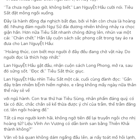
“Ta chưa ngồi bao giờ, không biết.” Lan NguyỆt Hầu cười nói. Tiêu
Sắt đặt mông ngồi xuống.
Đây là hành động đại nghịch bất đạo, bởi vì hắn còn chưa là hoàng
đế. Nhưng đám người Ngự Sử đài đương nhiên không nhảy ra chọc
giận hắn. Hơn nữa Tiêu Sắt nhanh chóng đứng lên, nhún vai một
cái: “Chán chết.” Hắn lấy cuộn sách sắc phong cất trong tay áo ra
đưa cho Lan NguyỆt Hầu:
“Hoàng thúc, con biết mọi người ở đây đều đang chờ vật này. Do
người đọc là thích hợp nhất.”
Lan NguyỆt Hầu gật đầu, nhận cuộn sách Long Phong, mở ra, sau
đó sửng sốt. “Đọc đi.” Tiêu Sắt thúc giục.
Lan NguyỆt Hầu nhìn Tiêu Sắt một cái, cuối cùng đành đọc: “Gần
đây trẫm nhiễm bỆnh hiểm nghèo, e rằng không mấy ngày nữa thân
thể này sẽ về
với ngũ hành. Con trai thứ hai Tiêu Sùng, nhân phẩm đáng quý, có
tài có đức, chắc chắn sẽ kế thừa được ý chí của trẫm, thế trẫm đăng
cơ, lên ngôi hoàng đế.”
Tất cả mọi người kinh hãi, không ngờ tiên đế lại truyền ngôi cho nhị
hoàng tử? Liệu Vĩnh An Vương có dẫn binh san bằng Thiên Khải
thành không?”
Văn võ bá quan không dám ngẩng đầu lên, ai nấy toát mồ hôi lạnh,