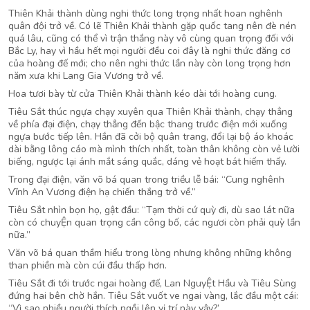
Thiên Khải thành dùng nghi thức long trọng nhất hoan nghênh
quân đội trở về. Có lẽ Thiên Khải thành gặp quốc tang nên đè nén
quá lâu, cũng có thể vì trận thắng này vô cùng quan trọng đối với
Bắc Ly, hay vì hầu hết mọi người đều coi đây là nghi thức đăng cơ
của hoàng đế mới; cho nên nghi thức lần này còn long trọng hơn
năm xưa khi Lang Gia Vương trở về.
Hoa tươi bày từ cửa Thiên Khải thành kéo dài tới hoàng cung.
Tiêu Sắt thúc ngựa chạy xuyên qua Thiên Khải thành, chạy thẳng
về phía đại điện, chạy thẳng đến bậc thang trước điện mới xuống
ngựa bước tiếp lên. Hắn đã cởi bộ quân trang, đổi lại bộ áo khoác
dài bằng lông cáo mà mình thích nhất, toàn thân không còn vẻ lười
biếng, ngược lại ánh mắt sáng quắc, dáng vẻ hoạt bát hiếm thấy.
Trong đại điện, văn võ bá quan trong triều lễ bái: “Cung nghênh
Vĩnh An Vương điện hạ chiến thắng trở về.”
Tiêu Sắt nhìn bọn họ, gật đầu: “Tạm thời cứ quỳ đi, dù sao lát nữa
còn có chuyỆn quan trọng cần công bố, các ngươi còn phải quỳ lần
nữa.”
Văn võ bá quan thầm hiểu trong lòng nhưng không những không
than phiền mà còn cúi đầu thấp hơn.
Tiêu Sắt đi tới trước ngai hoàng đế, Lan NguyỆt Hầu và Tiêu Sùng
đứng hai bên chờ hắn. Tiêu Sắt vuốt ve ngai vàng, lắc đầu một cái:
“Vì sao nhiều người thích ngồi lên vị trí này vậy?’