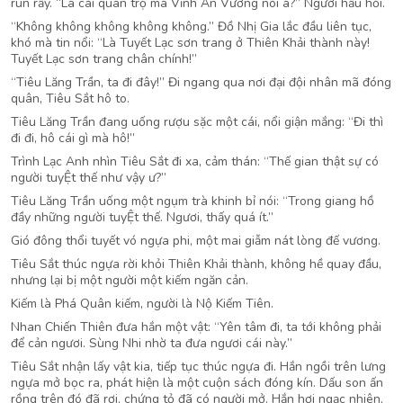
run rẩy. “Là cái quán trọ mà Vĩnh An Vương nói à?” Người hầu hỏi.
“Không không không không không.” Đồ Nhị Gia lắc đầu liên tục,
khó mà tin nổi: “Là Tuyết Lạc sơn trang ở Thiên Khải thành này!
Tuyết Lạc sơn trang chân chính!”
“Tiêu Lăng Trần, ta đi đây!” Đi ngang qua nơi đại đội nhân mã đóng
quân, Tiêu Sắt hô to.
Tiêu Lăng Trần đang uống rượu sặc một cái, nổi giận mắng: “Đi thì
đi đi, hô cái gì mà hô!”
Trình Lạc Anh nhìn Tiêu Sắt đi xa, cảm thán: “Thế gian thật sự có
người tuyỆt thế như vậy ư?”
Tiêu Lăng Trần uống một ngụm trà khinh bỉ nói: “Trong giang hồ
đầy những người tuyỆt thế. Ngươi, thấy quá ít.”
Gió đông thổi tuyết vó ngựa phi, một mai giẫm nát lòng đế vương.
Tiêu Sắt thúc ngựa rời khỏi Thiên Khải thành, không hề quay đầu,
nhưng lại bị một người một kiếm ngăn cản.
Kiếm là Phá Quân kiếm, người là Nộ Kiếm Tiên.
Nhan Chiến Thiên đưa hắn một vật: “Yên tâm đi, ta tới không phải
để cản ngươi. Sùng Nhi nhờ ta đưa ngươi cái này.”
Tiêu Sắt nhận lấy vật kia, tiếp tục thúc ngựa đi. Hắn ngồi trên lưng
ngựa mở bọc ra, phát hiện là một cuộn sách đóng kín. Dấu son ấn
rồng trên đó đã rơi, chứng tỏ đã có người mở. Hắn hơi ngạc nhiên,