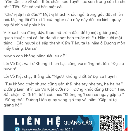
“Yên tâm, sẽ về sớm thôi, chăm sóc Tuyết Lạc sơn trang của ta cho
tốt.” Tiêu Sắt vỗ vai hắn một cái.
“Chư vị định đi đâu?” Một vị khách khác ngồi trong góc đột nhiên
nói. Mọi người đã ra tới cửa nghe câu này này đều cả kinh, quay
người nhìn về phía hắn.
Vị khách kia đứng dậy, tháo mũ trùm đầu, để lộ một gương mặt
quen thuộc, chỉ có làn da tái nhợt hơn trước nhiều. Hắn cười một
tiếng: “Các ngươi đã sắp thành Kiếm Tiên, ta lại nằm ở Đường môn
mấy tháng. Đại sư
huynh còn không bằng tiểu sư đỆ.”
Lôi Vô Kiệt và Tư Không Thiên Lạc cùng vui mừng hét lớn: “Đại sư
huynh!”
Lôi Vô Kiệt chạy thẳng tới: “Ngươi không chết à? Đại sư huynh!”
“Tuy không chết nhưng cũng gần thế, nhẹ tay nhẹ tay, ha ha ha.”
Đường Liên nhìn Lôi Vô Kiệt cười nói: “Đừng khóc đừng khóc.” Tiêu
Sắt chậm rãi đi tới, tươi cười nói: “Không ngờ còn có ngày gặp lại.”
“Đúng thế.” Đường Liên quay sang giơ tay với hắn: “Gặp lại tại
giang hồ.”