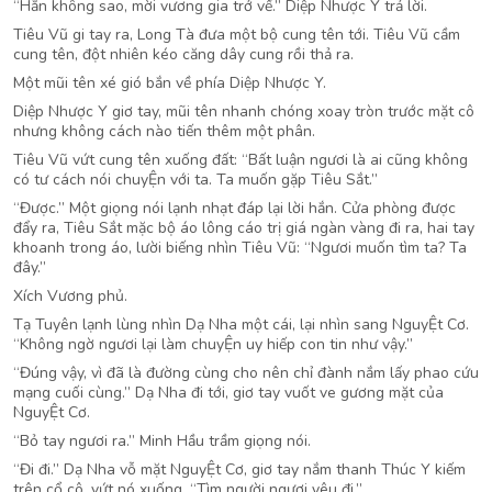
“Hắn không sao, mời vương gia trở về.” Diệp Nhược Y trả lời.
Tiêu Vũ gi tay ra, Long Tà đưa một bộ cung tên tới. Tiêu Vũ cầm
cung tên, đột nhiên kéo căng dây cung rồi thả ra.
Một mũi tên xé gió bắn về phía Diệp Nhược Y.
Diệp Nhược Y giơ tay, mũi tên nhanh chóng xoay tròn trước mặt cô
nhưng không cách nào tiến thêm một phân.
Tiêu Vũ vứt cung tên xuống đất: “Bất luận ngươi là ai cũng không
có tư cách nói chuyỆn với ta. Ta muốn gặp Tiêu Sắt.”
“Được.” Một giọng nói lạnh nhạt đáp lại lời hắn. Cửa phòng được
đẩy ra, Tiêu Sắt mặc bộ áo lông cáo trị giá ngàn vàng đi ra, hai tay
khoanh trong áo, lười biếng nhìn Tiêu Vũ: “Ngươi muốn tìm ta? Ta
đây.”
Xích Vương phủ.
Tạ Tuyên lạnh lùng nhìn Dạ Nha một cái, lại nhìn sang NguyỆt Cơ.
“Không ngờ ngươi lại làm chuyỆn uy hiếp con tin như vậy.”
“Đúng vậy, vì đã là đường cùng cho nên chỉ đành nắm lấy phao cứu
mạng cuối cùng.” Dạ Nha đi tới, giơ tay vuốt ve gương mặt của
NguyỆt Cơ.
“Bỏ tay ngươi ra.” Minh Hầu trầm giọng nói.
“Đi đi.” Dạ Nha vỗ mặt NguyỆt Cơ, giơ tay nắm thanh Thúc Y kiếm
trên cổ cô, vứt nó xuống. “Tìm người ngươi yêu đi.”