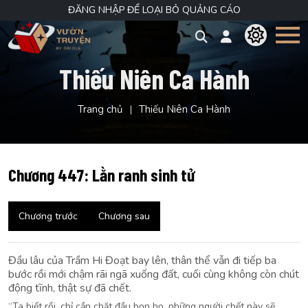
ĐĂNG NHẬP ĐỂ LOẠI BỎ QUẢNG CÁO
Thiếu Niên Ca Hành
Trang chủ
Thiếu Niên Ca Hành
Chương 447: Lằn ranh sinh tử
Chương trước
Chương sau
Đầu lâu của Trầm Hi Đoạt bay lên, thân thể vẫn đi tiếp ba
bước rồi mới chậm rãi ngã xuống đất, cuối cùng không còn chút
động tĩnh, thật sự đã chết.
“Ta biết rồi, chỉ cần chặt đầu bọn họ, những người chết này sẽ