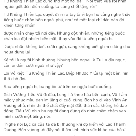
Tư Không Thiên Lạc cũng thở một hơi dài: “Nói thật, vừa rồi nhìn
ngươi giết đến điên cuồng, ta cũng chết lặng rồi.”
Tư Không Thiên Lạc quyết định ra tay là vì bọn họ cùng nghe thấy
tiếng bước chân bên ngoài phủ, như có một loại chỉ dẫn nào đó
khiến từng nhóm
dược nhân chạy tới nơi đây. Nhưng đột nhiên, những tiếng bước
chân kia đột nhiên biến mất, thay vào đó là tiếng ngưa hí.
Dược nhân không biết cưỡi ngựa, càng không biết ghìm cương cho
ngựa dừng lại.
Kẻ tới là người bình thường. Nhưng bên ngoài là Tu La địa ngục,
còn ai dám cưỡi ngựa như vậy?
Lôi Vô Kiệt, Tư Không Thiên Lạc, Diệp Nhược Y lùi lại một bên, nín
thở chờ đợi.
Sau tiếng ngựa hí, ba người từ trên xe ngựa bước xuống.
Xích Vương Tiêu Vũ đi đầu, Long Tà theo hầu bên cạnh, Vô Tâm
mặc y phục màu đen im lặng đi cuối cùng. Bọn họ đi vào Vĩnh An
Vương phủ, nhìn thi thể chất đầy mặt đất, thần sắc không hề dao
động. Tiêu Vũ nhìn ba người đang đứng đó nhìn chằm chằm vào
mình, cười một tiếng, nói:
“Nghe nói Lục ca của ta đã bị thương khi đọ kiếm với Lạc Thanh
Dương. Bổn vương tới đây hỏi thăm tình hình sức khỏe của hắn.”