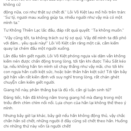
không cử
động nữa, coi như thật sự chết đi.” Lôi Vô Kiệt lau mồ hôi trên trán:
“Sư tỷ, ngươi mau xuống giúp ta, nhiều người như vậy mà có một
mình ta.”
Tư Không Thiên Lạc lắc đầu, đáp rất quả quyết: “Ta không muốn.”
“Vậy cũng tốt, ta không trách sư tỷ sợ quỷ. Vậy để mình ta đối phó
với đám… yêu quái này!” Lôi Vô Kiệt cắn răng một cái, cầm kiếm
quay lại chém đầu một người xuống.
Lần đầu tiên giết người, Lôi Vô Kiệt phóng ngựa vài dặm vẫn không
kiềm nén được chấn động trong lòng, tới tận khi được Tiêu Sắt kéo
lại, nếu không hắn tin mình sẽ chạy thẳng như vậy mãi, cho tới khi
con ngựa hắn cưỡi kiệt sức, hoặc bản thân hắn kiệt sức! Tới tận bây
giờ hắn vẫn rất kiên định với suy nghĩ trong lòng, rất chán ghét
chuyỆn cầm kiếm giết người.
Giang hồ này, phân thắng bại là đủ rồi, cần gì luận sinh tử?
Đáng tiếc, hắn đã không nằm trong giang hồ mà đang trong một
triều đình chìm chìm nổi nổi. Lựa chọn của hắn lại không thể theo ý
mình.
Nhưng bây giờ lại khác, bây giờ nếu hắn không động thủ, vậy chắc
chắn hắn sẽ chết, những người ở đây cũng sẽ chết theo hắn. Huống
chi những thứ này vốn là người chết!