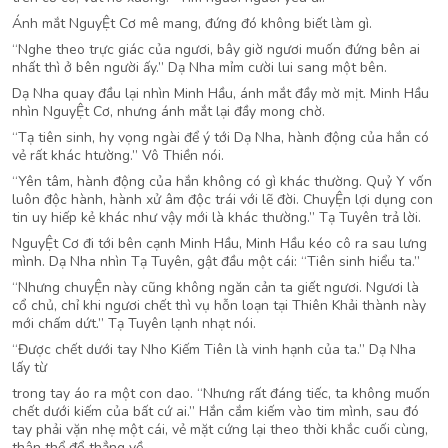
Ánh mắt NguyỆt Cơ mê mang, đứng đó không biết làm gì.
“Nghe theo trực giác của ngươi, bây giờ ngươi muốn đứng bên ai
nhất thì ở bên người ấy.” Dạ Nha mỉm cười lui sang một bên.
Dạ Nha quay đầu lại nhìn Minh Hầu, ánh mắt đầy mờ mịt. Minh Hầu
nhìn NguyỆt Cơ, nhưng ánh mắt lại đầy mong chờ.
“Tạ tiên sinh, hy vọng ngài để ý tới Dạ Nha, hành động của hắn có
vẻ rất khác htường.” Vô Thiền nói.
“Yên tâm, hành động của hắn không có gì khác thường. Quỷ Y vốn
luôn độc hành, hành xử âm độc trái với lẽ đời. ChuyỆn lợi dụng con
tin uy hiếp kẻ khác như vậy mới là khác thường.” Tạ Tuyên trả lời.
NguyỆt Cơ đi tới bên cạnh Minh Hầu, Minh Hầu kéo cô ra sau lưng
mình. Dạ Nha nhìn Tạ Tuyên, gật đầu một cái: “Tiên sinh hiểu ta.”
“Nhưng chuyỆn này cũng không ngăn cản ta giết ngươi. Ngươi là
cổ chủ, chỉ khi ngươi chết thì vụ hỗn loạn tại Thiên Khải thành này
mới chấm dứt.” Tạ Tuyên lạnh nhạt nói.
“Được chết dưới tay Nho Kiếm Tiên là vinh hạnh của ta.” Dạ Nha
lấy từ
trong tay áo ra một con dao. “Nhưng rất đáng tiếc, ta không muốn
chết dưới kiếm của bất cứ ai.” Hắn cắm kiếm vào tim mình, sau đó
tay phải vặn nhẹ một cái, vẻ mặt cứng lại theo thời khắc cuối cùng,
thân thể đổ thẳng về