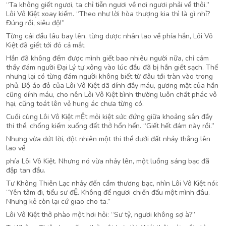
“Ta không giết ngươi, ta chỉ tiễn ngươi về nơi ngươi phải về thôi.”
Lôi Vô Kiệt xoay kiếm. “Theo như lời hòa thượng kia thì là gì nhỉ?
Đúng rồi, siêu độ!”
Từng cái đầu lâu bay lên, từng dược nhân lao về phía hắn, Lôi Vô
Kiệt đã giết tới đỏ cả mắt.
Hắn đã không đếm được mình giết bao nhiêu người nữa, chỉ cảm
thấy đám người Đại Lý tự xông vào lúc đầu đã bị hắn giết sạch. Thế
nhưng lại có từng đám người không biết từ đâu tới tràn vào trong
phủ. Bộ áo đỏ của Lôi Vô Kiệt dã dính đầy máu, gương mặt của hắn
cũng dính máu, cho nên Lôi Vô Kiệt bình thường luôn chất phác vô
hại, cũng toát lên vẻ hung ác chưa từng có.
Cuối cùng Lôi Vô Kiệt mỆt mỏi kiệt sức đứng giữa khoảng sân đầy
thi thể, chống kiếm xuống đất thở hổn hển. “Giết hết đám này rồi.”
Nhưng vừa dứt lời, đột nhiên một thi thể dưới đất nhảy thẳng lên
lao về
phía Lôi Vô Kiệt. Nhưng nó vừa nhảy lên, một luồng sáng bạc đã
đập tan đầu.
Tư Không Thiên Lạc nhảy đến cầm thương bạc, nhìn Lôi Vô Kiệt nói:
“Yên tâm đi, tiểu sư đỆ. Không để ngươi chiến đấu một mình đâu.
Nhưng kẻ còn lại cứ giao cho ta.”
Lôi Vô Kiệt thở phào một hơi hỏi: “Sư tỷ, ngươi không sợ à?”