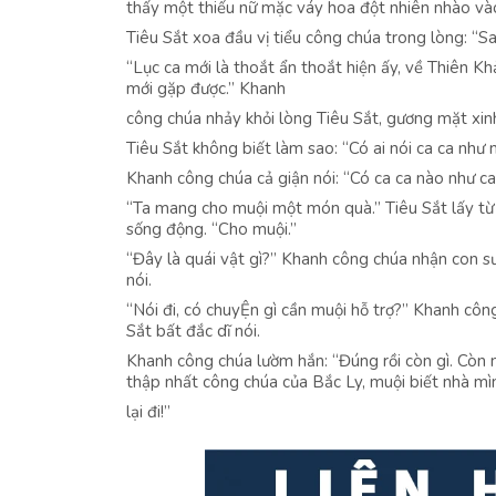
thấy một thiếu nữ mặc váy hoa đột nhiên nhào và
Tiêu Sắt xoa đầu vị tiểu công chúa trong lòng: “S
“Lục ca mới là thoắt ẩn thoắt hiện ấy, về Thiên Kh
mới gặp được.” Khanh
công chúa nhảy khỏi lòng Tiêu Sắt, gương mặt xinh
Tiêu Sắt không biết làm sao: “Có ai nói ca ca như
Khanh công chúa cả giận nói: “Có ca ca nào như c
“Ta mang cho muội một món quà.” Tiêu Sắt lấy từ 
sống động. “Cho muội.”
“Đây là quái vật gì?” Khanh công chúa nhận con sư
nói.
“Nói đi, có chuyỆn gì cần muội hỗ trợ?” Khanh công
Sắt bất đắc dĩ nói.
Khanh công chúa lườm hắn: “Đúng rồi còn gì. Còn nữ
thập nhất công chúa của Bắc Ly, muội biết nhà mình
lại đi!”