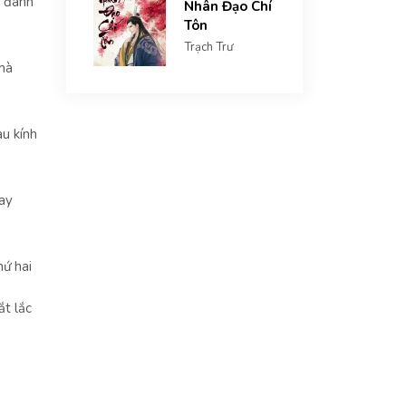
ị đánh
Nhân Đạo Chí
Tôn
Trạch Trư
mà
au kính
hay
hứ hai
ắt lắc