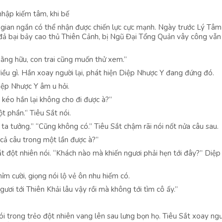
nhập kiếm tâm, khi bế
i gian ngắn có thể nhận được chiến lực cực mạnh. Ngày trước Lý Tâm
đả bại bảy cao thủ Thiên Cảnh, bị Ngũ Đại Tổng Quản vây công vẫn
 bằng hữu, con trai cũng muốn thử xem.”
iều gì. Hắn xoay người lại, phát hiện Diệp Nhược Y đang đứng đó.
iệp Nhược Y âm u hỏi.
n kéo hắn lại không cho đi được à?”
 phần.’‘ Tiêu Sắt nói.
 ta tưởng.” “Cũng không có.” Tiêu Sắt chậm rãi nói nốt nửa câu sau.
 cả câu trong một lần được à?”
Sắt đột nhiên nói. “Khách nào mà khiến ngươi phải hẹn tới đây?” Diệ
mỉm cười, giọng nói lộ vẻ ôn nhu hiếm có.
ươi tới Thiên Khải lâu vậy rồi mà không tới tìm cô ấy.”
i trong trẻo đột nhiên vang lên sau lưng bọn họ. Tiêu Sắt xoay ngườ