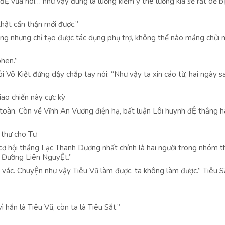
 đỆ vừa nói… như vậy đúng là luồng kiếm ý thê lương kia sẽ rất dễ b
thật cẩn thận mới được.”
ng nhưng chỉ tạo được tác dụng phụ trợ, không thể nào mắng chửi 
phen.”
ôi Vô Kiệt đứng dậy chắp tay nói: “Như vậy ta xin cáo từ, hai ngày s
iao chiến này cực kỳ
toàn. Còn về Vĩnh An Vương điện hạ, bất luận Lôi huynh đỆ thắng 
i thư cho Tư
cơ hội thắng Lạc Thanh Dương nhất chính là hai người trong nhóm t
 Đường Liên NguyỆt.”
h vác. ChuyỆn như vậy Tiêu Vũ làm được, ta không làm được.” Tiêu S
ì hắn là Tiêu Vũ, còn ta là Tiêu Sắt.”