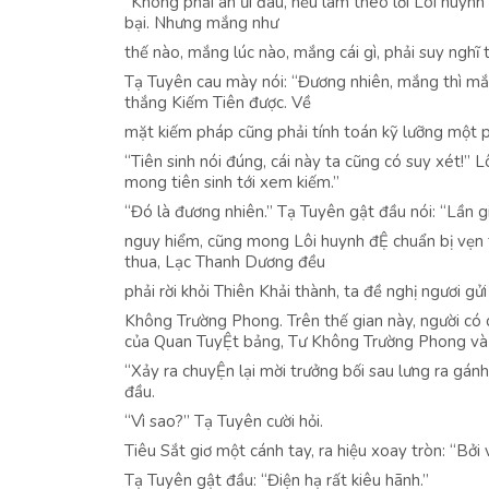
“Không phải an ủi đâu, nếu làm theo lời Lôi huynh
bại. Nhưng mắng như
thế nào, mắng lúc nào, mắng cái gì, phải suy nghĩ 
Tạ Tuyên cau mày nói: “Đương nhiên, mắng thì mắ
thắng Kiếm Tiên được. Về
mặt kiếm pháp cũng phải tính toán kỹ lưỡng một 
“Tiên sinh nói đúng, cái này ta cũng có suy xét!” L
mong tiên sinh tới xem kiếm.”
“Đó là đương nhiên.” Tạ Tuyên gật đầu nói: “Lần g
nguy hiểm, cũng mong Lôi huynh đỆ chuẩn bị vẹn 
thua, Lạc Thanh Dương đều
phải rời khỏi Thiên Khải thành, ta đề nghị ngươi gử
Không Trường Phong. Trên thế gian này, người có 
của Quan TuyỆt bảng, Tư Không Trường Phong và
“Xảy ra chuyỆn lại mời trưởng bối sau lưng ra gán
đầu.
“Vì sao?” Tạ Tuyên cười hỏi.
Tiêu Sắt giơ một cánh tay, ra hiệu xoay tròn: “Bởi v
Tạ Tuyên gật đầu: “Điện hạ rất kiêu hãnh.”