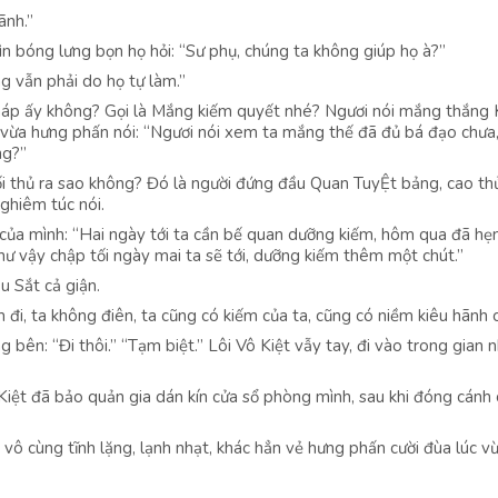
ãnh.”
hìn bóng lưng bọn họ hỏi: “Sư phụ, chúng ta không giúp họ à?”
ng vẫn phải do họ tự làm.”
 pháp ấy không? Gọi là Mắng kiếm quyết nhé? Ngươi nói mắng thắng
i vừa hưng phấn nói: “Ngươi nói xem ta mắng thế đã đủ bá đạo chưa
ng?”
đối thủ ra sao không? Đó là người đứng đầu Quan TuyỆt bảng, cao th
ghiêm túc nói.
hà của mình: “Hai ngày tới ta cần bế quan dưỡng kiếm, hôm qua đã hẹ
ư vậy chập tối ngày mai ta sẽ tới, dưỡng kiếm thêm một chút.”
u Sắt cả giận.
m đi, ta không điên, ta cũng có kiếm của ta, cũng có niềm kiêu hãnh c
g bên: “Đi thôi.” “Tạm biệt.” Lôi Vô Kiệt vẫy tay, đi vào trong gian 
 Kiệt đã bảo quản gia dán kín cửa sổ phòng mình, sau khi đóng cánh
 vô cùng tĩnh lặng, lạnh nhạt, khác hẳn vẻ hưng phấn cười đùa lúc vừa