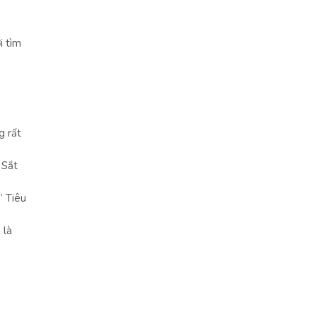
i tìm
g rất
 Sắt
” Tiêu
 là