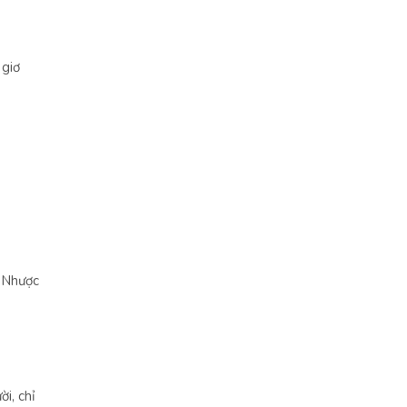
 giơ
p Nhược
i, chỉ