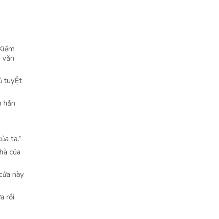
 Kiếm
, văn
ủ tuyỆt
n hắn
ủa ta.”
nhà của
 cửa này
 rồi.