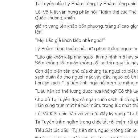
Tạ Tuyên nhìn Lý Phàm Tùng, Lý Phàm Tùng nhìn Ti
Lôi Vô Kiệt vẫn hưng phấn nói: “Kiếm thế của Thê
Quốc Thương, khiến
gió rít vang lên khắp bốn phương, tráng sĩ cao gi
lên!”
“Mẹ! Lão già khốn kiếp nhà ngươi!”
Lý Phàm Tùng thiếu chút nữa phun thẳng ngụm nướ
“Lão già khốn kiếp nhà ngươi, ăn no rảnh mỡ hay s
Sớm không tới, muộn không tới, lại tới ngay lúc nà
Còn đập biển tên phủ của chúng ta, ngươi có biết
sạch quần áo cho ngươi mặc váy đấy, ngươi có tin 
hơi cạn sạch. “Tạ tiên sinh, ngài nói xem ta mắng 
“Liệu hắn có thê lương được nữa không? Có thê lư
Cho dù Tạ Tuyên đọc cả ngàn cuốn sách, đi cả ngà
Hắn cũng trợn mắt há hốc mồm, trong lúc nhất thời
Lôi Vô Kiệt nhìn hắn với vẻ mặt đầy kỳ vọng: “Tạ ti
Tạ Tuyên trầm ngâm trong chốc lát rồi chậm rãi gậ
Tiêu Sắt lắc đầu: “Tạ tiên sinh, ngươi không cần lo