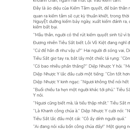
khoanh chân, ngắm hai mắt lại. Vào kiếm tâm.
Đây là ảo diệu của Kiếm Tâm quyết, để bản thân 
quan ra kiếm tâm sẽ cực kỳ thuần khiết, trong thờ
NguyỆt dưỡng kiếm bảy ngày, xuất kiếm đánh ra, 
kiếm bất bại.
“Mẫu thân, người có thể rút kiếm quyết sinh tử vì
Đương nhiên Tiêu Sắt biết Lôi Vô Kiệt đang nghĩ đ
“Cứ để hắn đi như vậy ư?” Hai người đi sóng vai, D
Tiêu Sắt giơ tay ra, bắt lấy một chiếc lá rụng: “Cò
“Có bao nhiêu phần thắng?” Diệp Nhược Y hỏi. ‘‘Một
Diệp Nhược Y lắc đầu cười một tiếng: “Còn tốt hơn
Diệp Nhược Y kinh ngạc: “Ngươi không thể nói hết
“Buổi chiều ta hẹn một người khác tới phủ.” Tiêu 
Y nói.
“Ngươi cũng biết mà, là tiểu thập nhất.” Tiêu Sắt 
“Là Khanh công chúa à.” Diệp Nhược Y cười nói: “Ng
Tiêu Sắt lắc đầu một cái: “Cô ấy dính người quá.”
“Ai đang nói xấu bổn công chúa đấy!” Một giọng nó