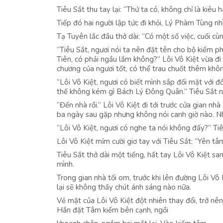
Tiêu Sắt thu tay lại: “Thứ ta có, không chỉ là kiêu h
Tiếp đó hai người lập tức đi khỏi, Lý Phàm Tùng n
Tạ Tuyên lắc đầu thở dài: “Có một số việc, cuối cù
“Tiêu Sắt, ngươi nói ta nên đặt tên cho bộ kiếm
Tiên, có phải ngầu lắm không?” Lôi Vô Kiệt vừa đ
chương của ngươi tốt, có thể trau chuốt thêm khô
“Lôi Vô Kiệt, ngươi có biết mình sắp đối mặt với 
thế không kém gì Bách Lý Đông Quân.” Tiêu Sắt n
“Đến nhà rồi.” Lôi Vô Kiệt đi tới trước cửa gian n
ba ngày sau gặp nhưng không nói canh giờ nào. Nh
“Lôi Vô Kiệt, ngươi có nghe ta nói không đấy?” Tiê
Lôi Vô Kiệt mỉm cười giơ tay với Tiêu Sắt: “Yên tâ
Tiêu Sắt thở dài một tiếng, hất tay Lôi Vô Kiệt san
mình.
Trong gian nhà tối om, trước khi lên đường Lôi Vô
lại sẽ không thấy chút ánh sáng nào nữa.
Vẻ mặt của Lôi Vô Kiệt đột nhiên thay đổi, trở nên
Hắn đặt Tâm kiếm bên cạnh, ngồi