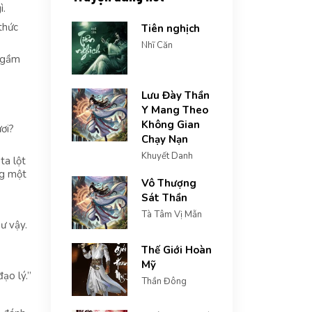
ì.
thức
Tiên nghịch
Nhĩ Căn
n gầm
Lưu Đày Thần
Y Mang Theo
Không Gian
ơi?
Chạy Nạn
Khuyết Danh
ta lột
ng một
Vô Thượng
Sát Thần
Tà Tâm Vị Mẫn
ư vậy.
Thế Giới Hoàn
Mỹ
ạo lý.”
Thần Đông