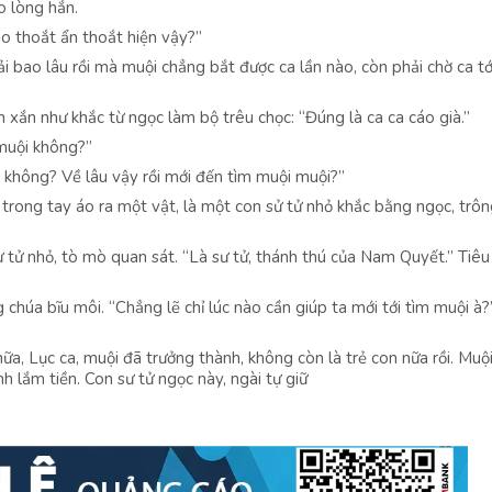
o lòng hắn.
ao thoắt ẩn thoắt hiện vậy?”
ải bao lâu rồi mà muội chẳng bắt được ca lần nào, còn phải chờ ca tớ
 xắn như khắc từ ngọc làm bộ trêu chọc: “Đúng là ca ca cáo già.”
 muội không?”
a không? Về lâu vậy rồi mới đến tìm muội muội?”
trong tay áo ra một vật, là một con sử tử nhỏ khắc bằng ngọc, trôn
 tử nhỏ, tò mò quan sát. “Là sư tử, thánh thú của Nam Quyết.” Tiêu
 chúa bĩu môi. “Chẳng lẽ chỉ lúc nào cần giúp ta mới tới tìm muội à?
a, Lục ca, muội đã trưởng thành, không còn là trẻ con nữa rồi. Muội
 lắm tiền. Con sư tử ngọc này, ngài tự giữ