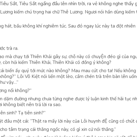
êu Sắt, Tiêu Sắt ngẩng đầu lên nhìn trời, ra vẻ không nghe thấy g
 Lương kiếm chú trọng hai chữ Thê Lương. Ngươi nói hắn dùng kiếm 
ọng hát, bầu không khí nghiêm túc. Sau đó ngay lúc này ta đột nhiê
c trà ra.
ao mà chạy tới Thiên Khải gây sự, chỗ này có chuyỆn đéo gì của ngư
y, còn hỏi kiếm Thiên Khải, Thiên Khải có đồng ý không?
 cái biển ấy quý tới mức nào không? Mau mau cút cho ta! Nếu không 
không?” Lôi Vô Kiệt nói liền một lèo, cầm chén trà trên bàn lên uố
như vậy…”
ơng nổi không?”
n dặm đường nhưng chưa từng nghe được lý luận kinh thế hãi tục nh
 không biết nên trả lời ra sao.
ên sinh? Tạ tiên sinh?”
t đầu một cái: “Thật ra mấy lời này của Lôi huynh đỆ cũng có chút đ
 cho tâm trạng cái thằng ngốc này, có gì xin cứ nói thẳng.”