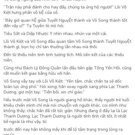
“Trận này phải đánh cho hay đấy, chúng ta ủng hộ ngươi!” Lôi Vô
Kiệt hưng phấn vỗ bỆ cửa sổ.
“Bây giờ quan hỆ giữa Tuyết NguyỆt thành và Vô Song thành tốt
đến vậy ư?” Tạ Tuyên tò mò hỏi.
Tiêu Sắt và Diệp Nhược Y nhìn nhau, nhún vai một cái.
Lôi Vô Kiệt và Vô Song đâu quan tâm Vô Song thành Tuyết NguyỆt
thành gì, bọn họ chỉ tán thưởng lẫn nhau mà thôi.
Đến từ thiếu niên tinh tinh tương tích. Mối liên kết của các thiếu
niên.
Cũng như Bách Lý Đông Quân lần đầu tiên gặp Tống Yến Hồi, cũng
rất muốn kết giao bằng hữu với hắn.
Vô Song vẫy tay với Lôi Vô Kiệt: “Yên tâm, chắc chắn ta sẽ dốc
toàn lực ứng phó.” Nói xong, hắn xoay người sang phía Lạc Thanh
Dương, giơ một tay: “Tiền bối, xin chỉ giáo.”
Nếu trước mặt Vô Song là người giang hồ khác, thấy người trẻ tuổi
khiêu chiến mình chỉ mải nói chuyỆn với người khác, coi mình như
không thấy; chắc hắn đã rất tức giận. Nhưng đang ở đây lại là Lạc
Thanh Dương. Lạc Thanh Dương là người tính tình rất tốt, ít nhất
bề ngoài là như vậy, từ
trước đến nay hắn không mấy khi để lộ tâm trạng trong lòng ra
ngoài.