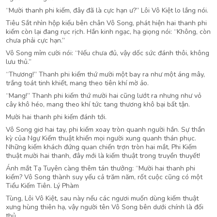
“Mười thanh phi kiếm, đây đã là cực hạn ư?” Lôi Vô Kiệt lo lắng nói.
Tiêu Sắt nhìn hộp kiếu bên chân Vô Song, phát hiện hai thanh phi
kiếm còn lại đang rục rịch. Hắn kinh ngạc, hạ giọng nói: “Không, còn
chưa phải cực hạn.”
Vô Song mỉm cười nói: “Nếu chưa đủ, vậy dốc sức đánh thôi, không
lưu thủ.”
“Thương!” Thanh phi kiếm thứ mười một bay ra như một áng mây,
trắng toát tinh khiết, mang theo tiên khí mờ ảo.
“Mang!” Thanh phi kiếm thứ mười hai cũng lướt ra nhưng như vỏ
cây khô héo, mang theo khí tức tang thương khô bại bất tận.
Mười hai thanh phi kiếm đánh tới.
Vô Song giơ hai tay, phi kiếm xoay tròn quanh người hắn. Sự thần
kỳ của Ngự Kiếm thuật khiến mọi người xung quanh thán phục.
Những kiếm khách đứng quan chiến trợn tròn hai mắt, Phi Kiếm
thuật mười hai thanh, đây mới là kiếm thuật trong truyền thuyết!
Ánh mắt Tạ Tuyên càng thêm tán thưởng: “Mười hai thanh phi
kiếm? Vô Song thành suy yếu cả trăm năm, rốt cuộc cũng có một
Tiểu Kiếm Tiên. Lý Phàm
Tùng, Lôi Vô Kiệt, sau này nếu các ngươi muốn dùng kiếm thuật
xưng hùng thiên hạ, vậy người tên Vô Song bên dưới chính là đối
thủ