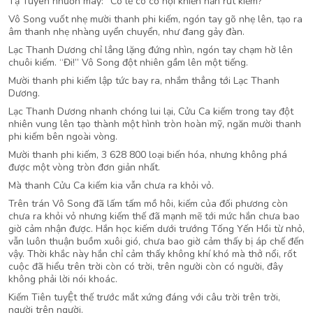
Tạ Tuyên nhướn mày: “Có lẽ có cơ hội khiến hắn rút kiếm?”
Vô Song vuốt nhẹ mười thanh phi kiếm, ngón tay gõ nhẹ lên, tạo ra
âm thanh nhẹ nhàng uyển chuyển, như đang gảy đàn.
Lạc Thanh Dương chỉ lẳng lặng đứng nhìn, ngón tay chạm hờ lên
chuôi kiếm. “Đi!” Vô Song đột nhiên gầm lên một tiếng.
Mười thanh phi kiếm lập tức bay ra, nhắm thẳng tới Lạc Thanh
Dương.
Lạc Thanh Dương nhanh chóng lui lại, Cửu Ca kiếm trong tay đột
nhiên vung lên tạo thành một hình tròn hoàn mỹ, ngăn mười thanh
phi kiếm bên ngoài vòng.
Mười thanh phi kiếm, 3 628 800 loại biến hóa, nhưng không phá
được một vòng tròn đơn giản nhất.
Mà thanh Cửu Ca kiếm kia vẫn chưa ra khỏi vỏ.
Trên trán Vô Song đã lấm tấm mồ hôi, kiếm của đối phương còn
chưa ra khỏi vỏ nhưng kiếm thế đã mạnh mẽ tới mức hắn chưa bao
giờ cảm nhận được. Hắn học kiếm dưới trướng Tống Yến Hồi từ nhỏ,
vẫn luôn thuận buồm xuôi gió, chưa bao giờ cảm thấy bị áp chế đến
vậy. Thời khắc này hắn chỉ cảm thấy không khí khó mà thở nổi, rốt
cuộc đã hiểu trên trời còn có trời, trên người còn có người, đây
không phải lời nói khoác.
Kiếm Tiên tuyỆt thế trước mắt xứng đáng với câu trời trên trời,
người trên người.