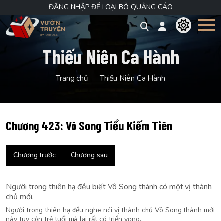
ĐĂNG NHẬP ĐỂ LOẠI BỎ QUẢNG CÁO
Thiếu Niên Ca Hành
Trang chủ
Thiếu Niên Ca Hành
Chương 423: Vô Song Tiểu Kiếm Tiên
Chương trước
Chương sau
Người trong thiên hạ đều biết Vô Song thành có một vị thành
chủ mới.
Người trong thiên hạ đều nghe nói vị thành chủ Vô Song thành mới
này tuy còn trẻ tuổi mà lại rất có triển vọng.