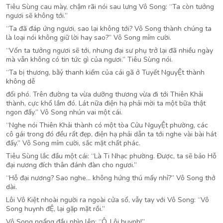
Tiêu Sùng cau mày, chậm rãi nói sau lưng Vô Song: “Ta còn tưởng
ngươi sẽ không tới.”
“Ta đã đáp ứng ngươi, sao lại không tới? Vô Song thành chúng ta
là loại nói không giữ lời hay sao?” Vô Song mỉm cười.
“Vốn ta tưởng ngươi sẽ tới, nhưng đại sư phụ trở lại đã nhiều ngày
mà vẫn không có tin tức gì của ngươi.” Tiêu Sùng nói.
“Ta bị thương, bằỷ thanh kiếm của cái gã ở Tuyết NguyỆt thành
không dễ
đối phó. Trên đường ta vừa dưỡng thương vừa đi tới Thiên Khải
thành, cực khổ lắm đó. Lát nữa điện hạ phải mời ta một bữa thật
ngon đấy.” Vô Song nhún vai một cái.
“Nghe nói Thiên Khải thành có một tòa Cửu NguyỆt phường, các
cô gái trong đó đều rất đẹp, điện hạ phải dẫn ta tới nghe vài bài hát
đấy.” Vô Song mỉm cười, sắc mặt chất phác.
Tiêu Sùng lắc đầu một cái: “Là Ti Nhạc phường. Được, ta sẽ bảo Hỗ
đại nương đích thân đánh đàn cho ngươi.”
“Hỗ đại nương? Sao nghe… không hứng thú mấy nhỉ?” Vô Song thở
dài.
Lôi Vô Kiệt nhoài người ra ngoài cửa sổ, vẫy tay với Vô Song: “Vô
Song huynh đỆ, lại gặp mặt rồi.”
Vô Song ngẩng đầu nhìn lên: “Ô, Lôi huynh!”