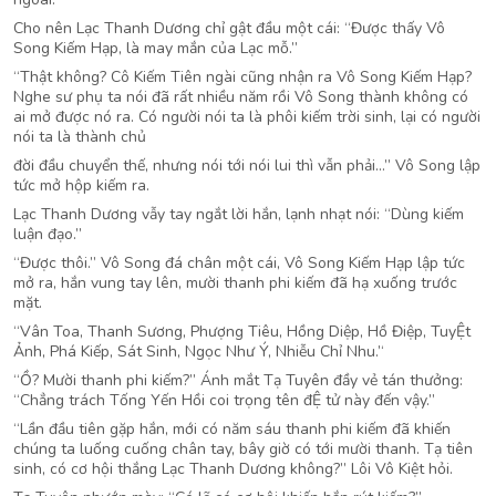
Cho nên Lạc Thanh Dương chỉ gật đầu một cái: “Được thấy Vô
Song Kiếm Hạp, là may mắn của Lạc mỗ.”
“Thật không? Cô Kiếm Tiên ngài cũng nhận ra Vô Song Kiếm Hạp?
Nghe sư phụ ta nói đã rất nhiều năm rồi Vô Song thành không có
ai mở được nó ra. Có người nói ta là phôi kiếm trời sinh, lại có người
nói ta là thành chủ
đời đầu chuyển thế, nhưng nói tới nói lui thì vẫn phải…” Vô Song lập
tức mở hộp kiếm ra.
Lạc Thanh Dương vẫy tay ngắt lời hắn, lạnh nhạt nói: “Dùng kiếm
luận đạo.”
“Được thôi.” Vô Song đá chân một cái, Vô Song Kiếm Hạp lập tức
mở ra, hắn vung tay lên, mười thanh phi kiếm đã hạ xuống trước
mặt.
‘‘Vân Toa, Thanh Sương, Phượng Tiêu, Hồng Diệp, Hồ Điệp, TuyỆt
Ảnh, Phá Kiếp, Sát Sinh, Ngọc Như Ý, Nhiễu Chỉ Nhu.’‘
“Ồ? Mười thanh phi kiếm?” Ánh mắt Tạ Tuyên đầy vẻ tán thưởng:
“Chẳng trách Tống Yến Hồi coi trọng tên đỆ tử này đến vậy.”
“Lần đầu tiên gặp hắn, mới có năm sáu thanh phi kiếm đã khiến
chúng ta luống cuống chân tay, bây giờ có tới mười thanh. Tạ tiên
sinh, có cơ hội thắng Lạc Thanh Dương không?” Lôi Vô Kiệt hỏi.