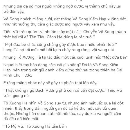
Nhưng đại đa số mọi người không ngờ được, vị thành chủ này lại
trẻ đến vậy.
Vô Song nhếch miệng cười, đặt thẳng Vô Song Kiếm Hạp xuống đất,
như rất hưởng thụ cảm giác được mọi người vây xem như vậy.
Tiêu Vũ trên quán trà nhướn mày một cái: “ChuyỆn Vô Song thành
thất bại rồi à? Tên Tiêu Cảnh Hà đúng là rác rưởi.”
“Một đứa bé chắc cũng chẳng gây được bao nhiêu phiền toái.”
Long Tà sợ tới mức mồ hôi lạnh chảy ròng ròng, vội vàng nói.
Nhưng Tô Xương Hà lại lắc đầu một cái, cười lạnh nói: “Một đứa bé?
Ngươi biết tay hắn đang cầm cái gì không? Đó là Vô Song Kiếm
Hạp, bên trong cất giữ danh kiếm đứng thứ hai trong thiên hạ Đại
Minh Chu Tước.
E rằng thằng nhóc này sẽ gây ra phiền toái lớn đấy.”
“Thật không ngờ Bạch Vương phủ còn có tiền đặt cược.” Tiêu Vũ
trầm giọng nói.
Tô Xương Hà nhìn Vô Song suy tư, nhưng ánh mắt liếc qua lại đột
nhiên thấy trong đám người gần đó có kẻ thu một cây dù quen
thuộc. Nhưng hắn quan sát một hồi lâu, cây dù kia và người cầm
dù đều dã biến mất.
“Tô Mộ Vũ.” Tô Xương Hà lẩm bẩm.