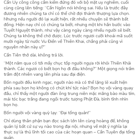
Cẩn Uy công công cầm kiếm đứng đó với bộ mặt uy nghiêm, cuối
cùng cũng lên tiếng: “Cẩn Ngôn nói không sai. Nếu là trước đây
đương nhiên chúng ta chỉ có thể chờ đợi thánh thượng lựa chọn.
Nhưng nếu người đó lại xuất hiện, rất nhiều chuyện sẽ thành bất
đồng. Hiện nay chỉ có chúng ta biết, nhưng một khi hắn bước vào
Tuyết Nguyệt thành, như vậy càng ngày càng nhiều người sẽ biết.
Chúng ta không thể chờ được. Lúc trước ngươi cưỡi khoái mã suốt
mười ngày từ nước Vu Điền về Thiên Khai, chẳng phải cũng vì
nguyên nhân này ư?”
Cẩn Tiên thở dài, không trả lời.
“Một năm qua có tới mấy chục tốp người ngựa rời khỏi Thiên Khải
thành. Các ngươi có biết bọn họ đi đâu không?” Một giọng nói trầm
trầm đột nhiên vang lên phía sau đại điện.
Bốn người đều kinh ngạc, người nào mà có thể lặng lẽ xuất hiện
phía sau bọn họ không có chút khí tức nào? Bọn họ vội vàng quay
đầu, chỉ thấy một người đàn ông trung niên mặc mãng bào màu tím,
mái tóc bạc trắng đang ngồi trước tượng Phật Đà, bình tĩnh nhìn
bọn họ.
Bốn người vội vàng quỳ lạy: “Đại tổng quản!”
Chỉ dùng thân phận bạn đọc sách lớn lên cùng hoàng đế, không
quản lý bất cứ sự vụ nào trong đại nội, nhưng về mặt ý nghĩa lại
thực sự là thủ lĩnh tối cao của các hoạn quan – Cẩn Tuyên đại tổng
quản.