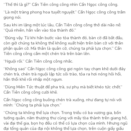
“Thế thì là gì?” Cẩn Tiên công công nhìn Cẩn Ngọc công công.
“Là một tràng phong hoa tuyết nguyệt.” Cẩn Ngọc công công trầm
giọng nói.
Sau khi im lặng một lúc lâu, Cẩn Tiên công công thở dài não nề:
“Quả nhiên, hắn vẫn vào tòa thành đó.”
“Đúng vậy. Từ khi hắn bước vào tòa thành đó, bàn cờ đã bắt đầu,
còn giờ chúng ta không thể không xuất hiện trên bàn cờ với thân
phận quân cờ. Mà thân là quân cờ, chúng ta phải lựa chọn.” Cẩn
Tiên công công cầm một chén trà trên bàn lên.
“Nguội rồi.” Cẩn Tiên công công nhắc.
“Không sao” Cẩn Ngọc công công giơ ngón tay chạm khẽ dưới đáy
chén trà, chén trà nguội lập tức sôi trào, tỏa ra hơi nóng hôi hổi,
hắn thổi khẽ rồi nhấp một ngụm.
“Dùng Miên Tức thuật để pha trà, sư phụ mà biết khéo tức chết.”
Cẩn Tiên công công cười khẽ.
Cẩn Ngọc công công buông chén trà xuống, như đang tự nói với
mình: “Chúng ta phải lựa chọn.”
“Chúng ta không thể lựa chọn. Trong triều có ba vương gia, bốn
tướng quân, năm thượng thư cùng với mấy tòa thành trên giang hồ,
vài đại thế gia, bọn họ đều có thể có lựa chọn của mình. Nhưng ngũ
đại tổng quản của đại nội không thể lựa chọn, trên cuộn giấy giấu