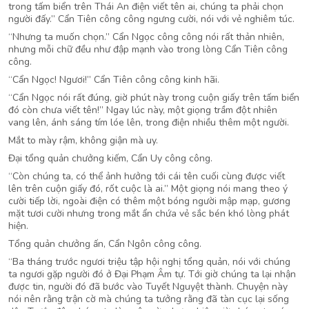
trong tấm biển trên Thái An điện viết tên ai, chúng ta phải chọn
người đấy.” Cẩn Tiên công công ngưng cười, nói với vẻ nghiêm túc.
“Nhưng ta muốn chọn.” Cẩn Ngọc công công nói rất thản nhiên,
nhưng mỗi chữ đều như đập mạnh vào trong lòng Cẩn Tiên công
công.
“Cẩn Ngọc! Ngươi!” Cẩn Tiên công công kinh hãi.
“Cẩn Ngọc nói rất đúng, giờ phút này trong cuộn giấy trên tấm biển
đó còn chưa viết tên!” Ngay lúc này, một giọng trầm đột nhiên
vang lên, ánh sáng tím lóe lên, trong điện nhiều thêm một người.
Mắt to mày rậm, không giận mà uy.
Đại tổng quản chưởng kiếm, Cẩn Uy công công.
“Còn chúng ta, có thể ảnh hưởng tới cái tên cuối cùng được viết
lên trên cuộn giấy đó, rốt cuộc là ai.” Một giọng nói mang theo ý
cười tiếp lời, ngoài điện có thêm một bóng người mập mạp, gương
mặt tươi cười nhưng trong mắt ẩn chứa vẻ sắc bén khó lòng phát
hiện.
Tổng quản chưởng ấn, Cẩn Ngôn công công.
“Ba tháng trước ngươi triệu tập hội nghị tổng quản, nói với chúng
ta ngươi gặp người đó ở Đại Phạm Âm tự. Tới giờ chúng ta lại nhận
được tin, người đó đã bước vào Tuyết Nguyệt thành. Chuyện này
nói nên rằng trận cờ mà chúng ta tưởng rằng đã tàn cục lại sống