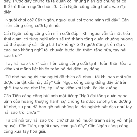
dậy. Trước đây chúng ta là quân cờ, nhưng hiện giờ chúng ta có
thể trở thành người chơi cờ.” Cẩn Ngôn công công bước vào đại
điện.
“Người chơi cờ? Cẩn Ngôn, ngươi quá coi trọng mình rồi đấy.” Cẩn
Tiên công công cười lạnh nói.
Cẩn Ngôn công công vẫn mỉm cười đáp: “Khi ngươi vẫn là một tiểu
thái giám, có từng nghĩ mình sẽ trở thành tổng quản chưởng hương
có thể quản lý cả Hồng Lư Tự không? Giờ ngươi đứng trên địa vị
cao, sao không nghĩ tới chuyện bước lên thêm tầng nữa, tay hái
sao trời?”
“Tay hái sao trời?” Cẩn Tiên công công cười lạnh, toàn thân tỏa ra
kiếm khí mãnh liệt khiến toàn bộ đại điện lay động.
“Từ nhỏ hai người các ngươi đã thích cãi nhau, tới khi nào mới sửa
được cái tật xấu này đây.” Cẩn Ngọc công công đứng dậy từ trên
ghế, tay vung nhẹ lên, ép luồng kiếm khí lạnh lẽo kia xuống.
Cẩn Tiên công công hừ lạnh một tiếng: “Ngũ đại tổng quản nghe
lệnh của hoàng thượng hành sự, chúng ta được sư phụ thu dưỡng
từ nhỏ, sư phụ đã bao giờ nói những lời đại nghịch bất đạo như tay
hái sao trời chưa?”
“Ta chỉ nói tay hái sao trời, chứ chưa nói muốn tranh sáng với nhật
nguyệt. Cẩn Tiên, ngươi nhạy cảm quá đấy.” Cẩn Ngôn công công
cũng xua tay hòa giải.