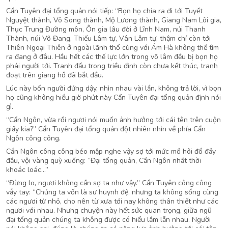
Cẩn Tuyên đại tổng quản nói tiếp: “Bọn họ chia ra đi tới Tuyết
Nguyệt thành, Vô Song thành, Mộ Lương thành, Giang Nam Lôi gia,
Thục Trung Đường môn, Ôn gia lâu đời ở Lĩnh Nam, núi Thanh
Thành, núi Võ Đang, Thiếu Lâm tự, Vân Lâm tự, thậm chí còn tới
Thiên Ngoại Thiên ở ngoài lãnh thổ cùng với Ám Hà không thể tìm
ra đang ở đâu. Hầu hết các thế lực lớn trong võ lâm đều bị bọn họ
phái người tới. Tranh đấu trong triều đình còn chưa kết thúc, tranh
đoạt trên giang hồ đã bắt đầu.
Lúc này bốn người đứng dậy, nhìn nhau vài lần, không trả lời, vì bọn
họ cũng không hiểu giờ phút này Cẩn Tuyên đại tổng quản định nói
gì.
“Cẩn Ngôn, vừa rồi ngươi nói muốn ảnh hưởng tới cái tên trên cuộn
giấy kia?” Cẩn Tuyên đại tổng quản đột nhiên nhìn về phía Cẩn
Ngôn công công.
Cẩn Ngôn công công béo mập nghe vậy sợ tới mức mồ hôi đổ đầy
đầu, vội vàng quỳ xuống: “Đại tổng quản, Cẩn Ngôn nhất thời
khoác loác…”
“Đừng lo, ngươi không cần sợ ta như vậy.” Cẩn Tuyên công công
vẫy tay: “Chúng ta vốn là sư huynh đệ, nhưng ta không sống cùng
các ngươi từ nhỏ, cho nên từ xưa tới nay không thân thiết như các
ngươi với nhau. Nhưng chuyện này hết sức quan trọng, giữa ngũ
đại tổng quản chúng ta không được có hiểu lầm lẫn nhau. Người