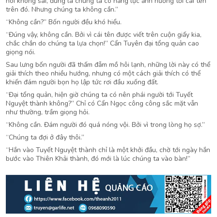
nói không sai, đúng là chúng ta có năng lực ảnh hưởng tới cái tên
trên đó. Nhưng chúng ta không cần.”
“Không cần?” Bốn người đều khó hiểu.
“Đúng vậy, không cần. Bởi vì cái tên được viết trên cuộn giấy kia,
chắc chắn do chúng ta lựa chọn!” Cẩn Tuyên đại tổng quản cao
giọng nói.
Sau lưng bốn người đã thấm đẫm mồ hôi lạnh, những lời này có thể
giải thích theo nhiều hướng, nhưng có một cách giải thích có thể
khiến đám người bọn họ lập tức rơi đầu xuống đất.
“Đại tổng quản, hiện giờ chúng ta có nên phái người tới Tuyết
Nguyệt thành không?” Chỉ có Cẩn Ngọc công công sắc mặt vẫn
như thường, trầm giọng hỏi.
“Không cần. Đám người đó quá nóng vội. Bởi vì trong lòng họ sợ.”
“Chúng ta đợi ở đây thôi.”
“Hắn vào Tuyết Nguyệt thành chỉ là một khởi đầu, chờ tới ngày hắn
bước vào Thiên Khải thành, đó mới là lúc chúng ta vào bàn!”