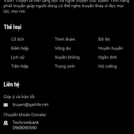
Vườn Truyện là nền tảng đọc và nghe truyện trực tuyến. Tính năng
phát truyện giúp người dùng có thể nghe truyện thay vì đọc mọi
lúc, mọi nơi.
Thể loại
Cổ tích
Trinh thám
Đô thị
Kiếm hiệp
Võng du
Huyền huyễn
Lịch sử
Xuyên không
Ngôn tình
Tiên hiệp
Trọng sinh
Nữ cường
Liên hệ
Góp ý và báo lỗi:
truyen@garlife.net
Chuyển khoản Donate:
Techcombank
0968090590