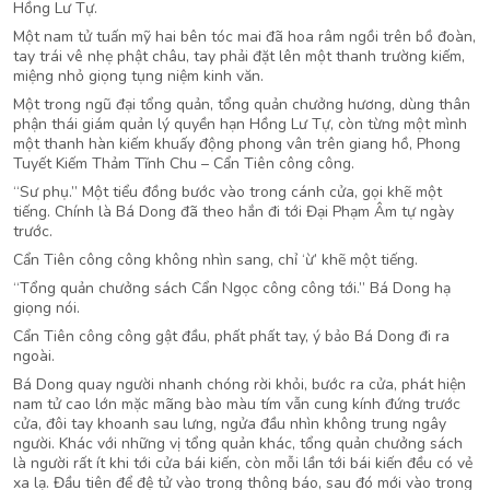
Hồng Lư Tự.
Một nam tử tuấn mỹ hai bên tóc mai đã hoa râm ngồi trên bồ đoàn,
tay trái vê nhẹ phật châu, tay phải đặt lên một thanh trường kiếm,
miệng nhỏ giọng tụng niệm kinh văn.
Một trong ngũ đại tổng quản, tổng quản chưởng hương, dùng thân
phận thái giám quản lý quyền hạn Hồng Lư Tự, còn từng một mình
một thanh hàn kiếm khuấy động phong vân trên giang hồ, Phong
Tuyết Kiếm Thảm Tĩnh Chu – Cẩn Tiên công công.
“Sư phụ.” Một tiểu đồng bước vào trong cánh cửa, gọi khẽ một
tiếng. Chính là Bá Dong đã theo hắn đi tới Đại Phạm Âm tự ngày
trước.
Cẩn Tiên công công không nhìn sang, chỉ ‘ừ’ khẽ một tiếng.
“Tổng quản chưởng sách Cẩn Ngọc công công tới.” Bá Dong hạ
giọng nói.
Cẩn Tiên công công gật đầu, phất phất tay, ý bảo Bá Dong đi ra
ngoài.
Bá Dong quay người nhanh chóng rời khỏi, bước ra cửa, phát hiện
nam tử cao lớn mặc mãng bào màu tím vẫn cung kính đứng trước
cửa, đôi tay khoanh sau lưng, ngửa đầu nhìn không trung ngây
người. Khác với những vị tổng quản khác, tổng quản chưởng sách
là người rất ít khi tới cửa bái kiến, còn mỗi lần tới bái kiến đều có vẻ
xa lạ. Đầu tiên để đệ tử vào trong thông báo, sau đó mới vào trong