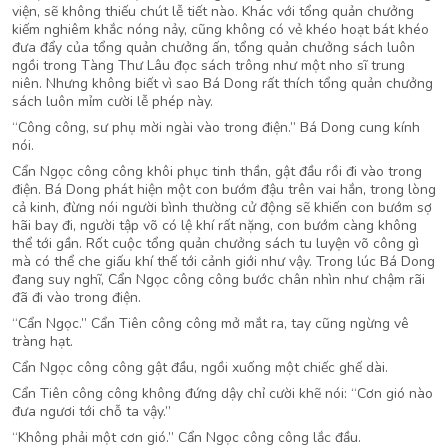
viện, sẽ không thiếu chút lễ tiết nào. Khác với tổng quản chưởng
kiếm nghiêm khắc nóng nảy, cũng không có vẻ khéo hoạt bát khéo
đưa đẩy của tổng quản chưởng ấn, tổng quản chưởng sách luôn
ngồi trong Tàng Thư Lâu đọc sách trông như một nho sĩ trung
niên. Nhưng không biết vì sao Bá Dong rất thích tổng quản chưởng
sách luôn mỉm cười lễ phép này.
“Công công, sư phụ mời ngài vào trong điện.” Bá Dong cung kính
nói.
Cẩn Ngọc công công khôi phục tinh thần, gật đầu rồi đi vào trong
điện. Bá Dong phát hiện một con bướm đậu trên vai hắn, trong lòng
cả kinh, đừng nói người bình thường cử động sẽ khiến con bướm sợ
hãi bay đi, người tập võ có lệ khí rất nặng, con bướm càng không
thể tới gần. Rốt cuộc tổng quản chưởng sách tu luyện võ công gì
mà có thể che giấu khí thế tới cảnh giới như vậy. Trong lúc Bá Dong
đang suy nghĩ, Cẩn Ngọc công công bước chân nhìn như chậm rãi
đã đi vào trong điện.
“Cẩn Ngọc.” Cẩn Tiên công công mở mắt ra, tay cũng ngừng vê
tràng hạt.
Cẩn Ngọc công công gật đầu, ngồi xuống một chiếc ghế dài.
Cẩn Tiên công công không đứng dậy chỉ cười khẽ nói: “Cơn gió nào
đưa ngươi tới chỗ ta vậy.”
“Không phải một cơn gió.” Cẩn Ngọc công công lắc đầu.