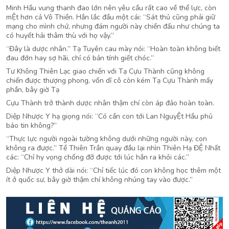
Minh Hầu vung thanh đao lớn nên yêu cầu rất cao về thể lực, còn
mỆt hơn cả Vô Thiền. Hắn lắc đầu một cái: “Sát thủ cũng phải giữ
mạng cho mình chứ, nhưng đám người này chiến đấu như chúng ta
có huyết hải thâm thù với họ vậy.”
“Đây là dược nhân.” Tạ Tuyên cau mày nói: “Hoàn toàn không biết
đau đớn hay sợ hãi, chỉ có bản tính giết chóc.”
Tư Không Thiên Lạc giao chiến với Tạ Cựu Thành cũng không
chiến được thượng phong, vốn dĩ cô còn kém Tạ Cựu Thành mấy
phần, bây giờ Tạ
Cựu Thành trở thành dược nhân thậm chí còn áp đảo hoàn toàn.
Diệp Nhược Y hạ giọng nói: “Có cần con tới Lan NguyỆt Hầu phủ
báo tin không?”
“Thực lực người ngoài tường không dưới những người này, con
không ra được.” Tề Thiên Trần quay đầu lại nhìn Thiên Hạ ĐỆ Nhất
các: “Chỉ hy vọng chống đỡ được tới lúc hắn ra khỏi các.”
Diệp Nhược Y thở dài nói: “Chỉ tiếc lúc đó con không học thêm một
ít ở quốc sư, bây giờ thậm chí không nhúng tay vào được.”