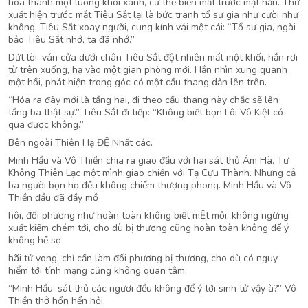
hóa thành một luồng khói xanh, cứ thế biến mất trước mặt hắn. Thứ
xuất hiện trước mắt Tiêu Sắt lại là bức tranh tổ sư gia như cười như
không. Tiêu Sắt xoay người, cung kính vái một cái: “Tổ sư gia, ngài
bảo Tiêu Sắt nhớ, ta đã nhớ.”
Dứt lời, ván cửa dưới chân Tiêu Sắt đột nhiên mất một khối, hắn rơi
từ trên xuống, hạ vào một gian phòng mới. Hắn nhìn xung quanh
một hồi, phát hiện trong góc có một cầu thang dẫn lên trên.
“Hóa ra đây mới là tầng hai, đi theo cầu thang này chắc sẽ lên
tầng ba thật sự.” Tiêu Sắt đi tiếp: “Không biết bọn Lôi Vô Kiệt có
qua được không.”
Bên ngoài Thiên Hạ ĐỆ Nhất các.
Minh Hầu và Vô Thiền chia ra giao đầu với hai sát thủ Ám Hà. Tư
Không Thiên Lạc một mình giao chiến với Tạ Cựu Thành. Nhưng cả
ba người bọn họ đều không chiếm thượng phong. Minh Hầu và Vô
Thiền đầu đã đầy mồ
hôi, đối phương như hoàn toàn không biết mỆt mỏi, không ngừng
xuất kiếm chém tới, cho dù bị thương cũng hoàn toàn không để ý,
không hề sợ
hãi tử vong, chỉ cần làm đối phương bị thương, cho dù có nguy
hiểm tới tính mạng cũng không quan tâm.
“Minh Hầu, sát thủ các ngươi đều không để ý tới sinh tử vậy à?” Vô
Thiền thở hổn hển hỏi.