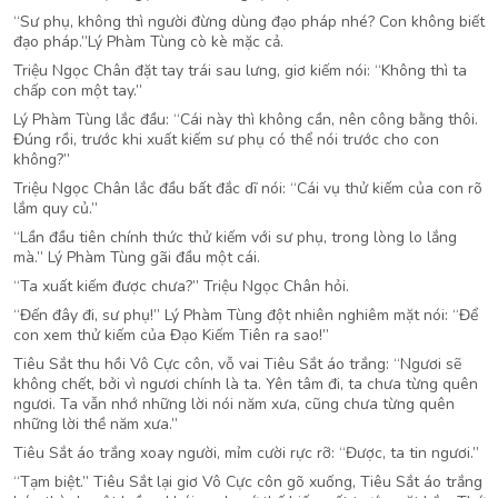
“Sư phụ, không thì người đừng dùng đạo pháp nhé? Con không biết
đạo pháp.”Lý Phàm Tùng cò kè mặc cả.
Triệu Ngọc Chân đặt tay trái sau lưng, giơ kiếm nói: “Không thì ta
chấp con một tay.”
Lý Phàm Tùng lắc đầu: “Cái này thì không cần, nên công bằng thôi.
Đúng rồi, trước khi xuất kiếm sư phụ có thể nói trước cho con
không?”
Triệu Ngọc Chân lắc đầu bất đắc dĩ nói: “Cái vụ thử kiếm của con rõ
lắm quy củ.”
“Lần đầu tiên chính thức thử kiếm với sư phụ, trong lòng lo lắng
mà.” Lý Phàm Tùng gãi đầu một cái.
“Ta xuất kiếm được chưa?” Triệu Ngọc Chân hỏi.
“Đến đây đi, sư phụ!” Lý Phàm Tùng đột nhiên nghiêm mặt nói: “Để
con xem thử kiếm của Đạo Kiếm Tiên ra sao!”
Tiêu Sắt thu hồi Vô Cực côn, vỗ vai Tiêu Sắt áo trắng: “Ngươi sẽ
không chết, bởi vì ngươi chính là ta. Yên tâm đi, ta chưa từng quên
ngươi. Ta vẫn nhớ những lời nói năm xưa, cũng chưa từng quên
những lời thề năm xưa.”
Tiêu Sắt áo trắng xoay người, mỉm cười rực rỡ: “Được, ta tin ngươi.”
“Tạm biệt.” Tiêu Sắt lại giơ Vô Cực côn gõ xuống, Tiêu Sắt áo trắng