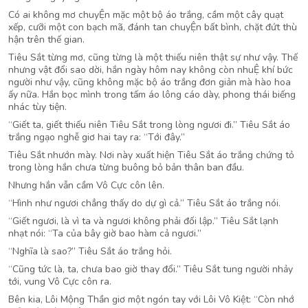
Có ai không mơ chuyỆn mặc một bộ áo trắng, cầm một cây quạt
xếp, cưỡi một con bạch mã, đánh tan chuyỆn bất bình, chặt đứt thù
hận trên thế gian.
Tiêu Sắt từng mơ, cũng từng là một thiếu niên thật sự như vậy. Thế
nhưng vật đổi sao dời, hắn ngày hôm nay không còn nhuỆ khí bức
người như vậy, cũng không mặc bộ áo trắng đơn giản mà hào hoa
ấy nữa. Hắn bọc mình trong tấm áo lông cáo dày, phong thái biếng
nhác tùy tiện.
“Giết ta, giết thiếu niên Tiêu Sắt trong lòng ngươi đi.” Tiêu Sắt áo
trắng ngạo nghễ giơ hai tay ra: “Tới đây.”
Tiêu Sắt nhướn mày. Nơi này xuất hiện Tiêu Sắt áo trắng chứng tỏ
trong lòng hắn chưa từng buông bỏ bản thân ban đầu.
Nhưng hắn vẫn cầm Vô Cực côn lên.
“Hình như ngươi chẳng thấy do dự gì cả.” Tiêu Sắt áo trắng nói.
“Giết ngươi, là vì ta và ngươi không phải đối lập.” Tiêu Sắt lạnh
nhạt nói: “Ta của bây giờ bao hàm cả ngươi.”
“Nghĩa là sao?” Tiêu Sắt áo trắng hỏi.
“Cũng tức là, ta, chưa bao giờ thay đổi.” Tiêu Sắt tung người nhảy
tới, vung Vô Cực côn ra.
Bên kia, Lôi Mộng Thần giơ một ngón tay với Lôi Vô Kiệt: “Còn nhớ