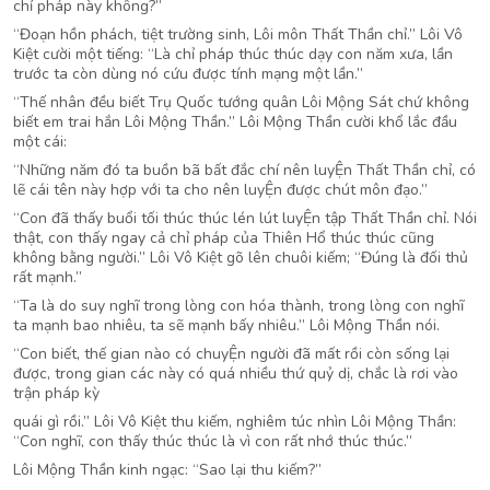
chỉ pháp này không?”
“Đoạn hồn phách, tiệt trường sinh, Lôi môn Thất Thần chỉ.” Lôi Vô
Kiệt cười một tiếng: “Là chỉ pháp thúc thúc dạy con năm xưa, lần
trước ta còn dùng nó cứu được tính mạng một lần.”
“Thế nhân đều biết Trụ Quốc tướng quân Lôi Mộng Sát chứ không
biết em trai hắn Lôi Mộng Thần.” Lôi Mộng Thần cười khổ lắc đầu
một cái:
“Những năm đó ta buồn bã bất đắc chí nên luyỆn Thất Thần chỉ, có
lẽ cái tên này hợp với ta cho nên luyỆn được chút môn đạo.”
“Con đã thấy buổi tối thúc thúc lén lút luyỆn tập Thất Thần chỉ. Nói
thật, con thấy ngay cả chỉ pháp của Thiên Hổ thúc thúc cũng
không bằng người.” Lôi Vô Kiệt gõ lên chuôi kiếm; “Đúng là đối thủ
rất mạnh.”
“Ta là do suy nghĩ trong lòng con hóa thành, trong lòng con nghĩ
ta mạnh bao nhiêu, ta sẽ mạnh bấy nhiêu.” Lôi Mộng Thần nói.
“Con biết, thế gian nào có chuyỆn người đã mất rồi còn sống lại
được, trong gian các này có quá nhiều thứ quỷ dị, chắc là rơi vào
trận pháp kỳ
quái gì rồi.” Lôi Vô Kiệt thu kiếm, nghiêm túc nhìn Lôi Mộng Thần:
“Con nghĩ, con thấy thúc thúc là vì con rất nhớ thúc thúc.”
Lôi Mộng Thần kinh ngạc: “Sao lại thu kiếm?”