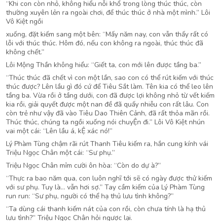
“Khi con còn nhỏ, không hiểu nỗi khổ trong lòng thúc thúc, còn
thường xuyên lẻn ra ngoài chơi, để thúc thúc ở nhà một mình.” Lôi
Vô Kiệt ngồi
xuống, đặt kiếm sang một bên: “Mấy năm nay, con vẫn thấy rất có
lỗi với thúc thúc. Hôm đó, nếu con không ra ngoài, thúc thúc đã
không chết.”
Lôi Mộng Thần không hiểu: “Giết ta, con mới lên được tầng ba.”
“Thúc thúc đã chết vì con một lần, sao con có thể rút kiếm với thúc
thúc được? Lên lầu gì đó cứ để Tiêu Sắt làm. Tên kia có thể leo lên
tầng ba. Vừa rồi ở tầng dưới, con đã được lợi không nhỏ từ vết kiếm
kia rồi, giải quyết được một nan đề đã quấy nhiễu con rất lâu. Con
còn trẻ như vậy đã vào Tiêu Dao Thiên Cảnh, đã rất thỏa mãn rồi.
Thúc thúc, chúng ta ngồi xuống nói chuyỆn đi.” Lôi Vô Kiệt nhún
vai một cái: “Lên lầu á, kỆ xác nó!”
Lý Phàm Tùng chậm rãi rút Thanh Tiêu kiếm ra, hắn cung kính vái
Triệu Ngọc Chân một cái: “Sư phụ.”
Triệu Ngọc Chân mỉm cười ôn hòa: “Còn do dự à?”
“Thực ra bao năm qua, con luôn nghĩ tới sẽ có ngày được thử kiếm
với sư phụ. Tuy là… vẫn hơi sợ.” Tay cầm kiếm của Lý Phàm Tùng
run run: “Sư phụ, người có thể hạ thủ lưu tình không?”
“Ta dùng cái thanh kiếm nát của con rồi, còn chưa tính là hạ thủ
lưu tình?” Triệu Ngọc Chân hỏi ngược lại.