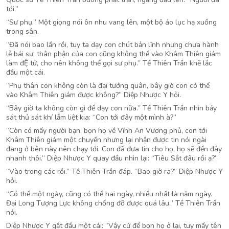
tới.”
“Sư phụ.” Một giọng nói ôn nhu vang lên, một bộ áo lục hạ xuống
trong sân.
“Đã nói bao lần rồi, tuy ta dạy con chút bản lĩnh nhưng chưa hành
lễ bái sư, thân phận của con cũng không thể vào Khâm Thiên giám
làm đỆ tử, cho nên không thể gọi sư phụ.” Tề Thiên Trần khẽ lắc
đầu một cái.
“Phụ thân con không còn là đại tướng quân, bây giờ con có thể
vào Khâm Thiên giám được không?” Diệp Nhược Y hỏi.
“Bây giờ ta không còn gì để dạy con nữa.” Tề Thiên Trần nhìn bảy
sát thủ sát khí lẫm liệt kia: “Con tới đây một mình à?”
“Còn có mấy người bạn, bọn họ về Vĩnh An Vương phủ, con tới
Khâm Thiên giám một chuyến nhưng lại nhận được tin nói ngài
đang ở bên này nên chạy tới. Con đã đưa tin cho họ, họ sẽ đến đây
nhanh thôi.” Diệp Nhược Y quay đầu nhìn lại: “Tiêu Sắt đâu rồi ạ?”
“Vào trong các rồi.” Tề Thiên Trần đáp. “Bao giờ ra?” Diệp Nhược Y
hỏi.
“Có thể một ngày, cũng có thể hai ngày, nhiều nhất là năm ngày.
Đại Long Tượng Lực không chống đỡ được quá lâu.” Tề Thiên Trần
nói.
Diệp Nhược Y gật đầu một cái: “Vậy cứ để bọn họ ở lại, tuy mấy tên