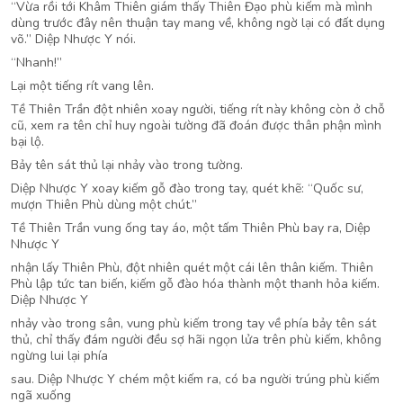
“Vừa rồi tới Khâm Thiên giám thấy Thiên Đạo phù kiếm mà mình
dùng trước đây nên thuận tay mang về, không ngờ lại có đất dụng
võ.” Diệp Nhược Y nói.
“Nhanh!”
Lại một tiếng rít vang lên.
Tề Thiên Trần đột nhiên xoay người, tiếng rít này không còn ở chỗ
cũ, xem ra tên chỉ huy ngoài tường đã đoán được thân phận mình
bại lộ.
Bảy tên sát thủ lại nhảy vào trong tường.
Diệp Nhược Y xoay kiếm gỗ đào trong tay, quét khẽ: “Quốc sư,
mượn Thiên Phù dùng một chút.”
Tề Thiên Trần vung ống tay áo, một tấm Thiên Phù bay ra, Diệp
Nhược Y
nhận lấy Thiên Phù, đột nhiên quét một cái lên thân kiếm. Thiên
Phù lập tức tan biến, kiếm gỗ đào hóa thành một thanh hỏa kiếm.
Diệp Nhược Y
nhảy vào trong sân, vung phù kiếm trong tay về phía bảy tên sát
thủ, chỉ thấy đám người đều sợ hãi ngọn lửa trên phù kiếm, không
ngừng lui lại phía
sau. Diệp Nhược Y chém một kiếm ra, có ba người trúng phù kiếm
ngã xuống