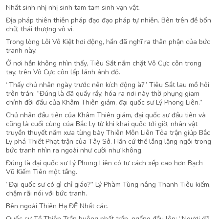
Nhất sinh nhị nhị sinh tam tam sinh vạn vật.
Địa pháp thiên thiên pháp đạo đạo pháp tự nhiên. Bên trên đề bốn
chữ, thái thượng vô vi.
Trong lòng Lôi Vô Kiệt hơi động, hắn đã nghĩ ra thân phận của bức
tranh này.
Ở nơi hắn không nhìn thấy, Tiêu Sắt nắm chặt Vô Cực côn trong
tay, trên Vô Cực côn lấp lánh ánh đỏ.
“Thấy chủ nhân ngày trước nên kích động à?” Tiêu Sắt lau mồ hôi
trên trán: “Đúng là đã quấy rầy, hóa ra nơi này thờ phụng giam
chính đời đầu của Khâm Thiên giám, đại quốc sư Lý Phong Liên.”
Chủ nhân đầu tiên của Khâm Thiên giám, đại quốc sư đầu tiên và
cũng là cuối cùng của Bắc Ly từ khi khai quốc tới giờ, nhân vật
truyền thuyết năm xưa từng bày Thiên Môn Liên Tỏa trận giúp Bắc
Ly phá Thiết Phạt trận của Tây Sở. Hắn cứ thế lẳng lặng ngồi trong
bức tranh nhìn ra ngoài như cười như không.
Đúng là đại quốc sư Lý Phong Liên có tư cách xếp cao hơn Bạch
Vũ Kiếm Tiên một tầng.
“Đại quốc sư có gì chỉ giáo?” Lý Phàm Tùng nâng Thanh Tiêu kiếm,
chậm rãi nói với bức tranh.
Bên ngoài Thiên Hạ ĐỆ Nhất các.
Quốc sư Tề Thiên Trần buông phất trần, ngẩng đầu lên: “Ngươi đã