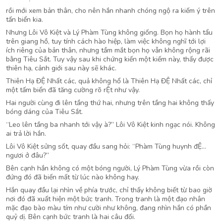
rồi mới xem bản thân, cho nên hắn nhanh chóng ngộ ra kiếm ý trên
tấn biển kia.
Nhưng Lôi Vô Kiệt và Lý Phàm Tùng không giống. Bọn họ hành tẩu
trên giang hồ, tuy tính cách hào hiệp, làm việc không nghĩ tới lợi
ích riêng của bản thân, nhưng tầm mắt bọn họ vẫn không rộng rãi
bằng Tiêu Sắt. Tuy vậy sau khi chứng kiến một kiếm này, thấy được
thiên hạ, cảnh giới sau này sẽ khác.
Thiên Hạ ĐỆ Nhất các, quả không hổ là Thiên Hạ ĐỆ Nhất các, chỉ
một tấm biển đã tăng cường rõ rỆt như vậy.
Hai người cùng đi lên tầng thứ hai, nhưng trên tầng hai không thấy
bóng dáng của Tiêu Sắt.
“Leo lên tầng ba nhanh tới vậy à?” Lôi Vô Kiệt kinh ngạc nói. Không
ai trả lời hắn.
Lôi Vô Kiệt sửng sốt, quay đầu sang hỏi: “Phàm Tùng huynh đỆ…
ngươi ở đâu?”
Bên cạnh hắn không có một bóng người, Lý Phàm Tùng vừa rồi còn
đứng đó đã biến mất từ lúc nào không hay.
Hắn quay đầu lại nhìn về phía trước, chỉ thấy không biết từ bao giờ
nơi đó đã xuất hiện một bức tranh. Trong tranh là một đạo nhân
mặc đạo bào màu tím như cười như không, đang nhìn hắn có phần
quỷ dị. Bên cạnh bức tranh là hai câu đối.