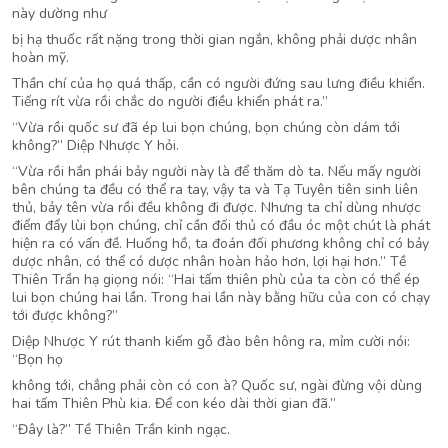
này dường như
bị hạ thuốc rất nặng trong thời gian ngắn, không phải dược nhân
hoàn mỹ.
Thần chí của họ quá thấp, cần có người đứng sau lưng điều khiển.
Tiếng rít vừa rồi chắc do người điều khiển phát ra.”
“Vừa rồi quốc sư đã ép lui bọn chúng, bọn chúng còn dám tới
không?” Diệp Nhược Y hỏi.
“Vừa rồi hắn phái bảy người này là để thăm dò ta. Nếu mấy người
bên chúng ta đều có thể ra tay, vậy ta và Tạ Tuyên tiên sinh liên
thủ, bảy tên vừa rồi đều không đi được. Nhưng ta chỉ dùng nhược
điểm đẩy lùi bọn chúng, chỉ cần đối thủ có đầu óc một chút là phát
hiện ra có vấn đề. Huống hồ, ta đoán đối phương không chỉ có bảy
dược nhân, có thể có dược nhân hoàn hảo hơn, lợi hại hơn.” Tề
Thiên Trần hạ giọng nói: “Hai tấm thiên phù của ta còn có thể ép
lui bọn chúng hai lần. Trong hai lần này bằng hữu của con có chạy
tới được không?”
Diệp Nhược Y rút thanh kiếm gỗ đào bên hông ra, mỉm cười nói:
“Bọn họ
không tới, chẳng phải còn có con à? Quốc sư, ngài đừng vội dùng
hai tấm Thiên Phù kia. Để con kéo dài thời gian đã.”
“Đây là?” Tề Thiên Trần kinh ngạc.