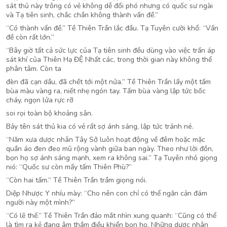
sát thủ này trông có vẻ không dễ đối phó nhưng có quốc sư ngài
và Tạ tiên sinh, chắc chắn không thành vấn đề.”
“Có thành vấn đề.” Tề Thiên Trần lắc đầu. Tạ Tuyên cười khổ: “Vấn
đề còn rất lớn.”
“Bây giờ tất cả sức lực của Tạ tiên sinh đều dùng vào việc trấn áp
sát khí của Thiên Hạ ĐỆ Nhất các, trong thời gian này không thể
phân tâm. Còn ta
đèn đã cạn dầu, đã chết tới một nửa.” Tề Thiên Trần lấy một tấm
bùa màu vàng ra, niết nhẹ ngón tay. Tấm bùa vàng lập tức bốc
cháy, ngọn lửa rực rỡ
soi rọi toàn bộ khoảng sân.
Bảy tên sát thủ kia có vẻ rất sợ ánh sáng, lập tức tránh né.
“Năm xưa dược nhân Tây Sở luôn hoạt động về đêm hoặc mặc
quần áo đen đeo mũ rộng vành giữa ban ngày. Theo như lời đồn,
bọn họ sợ ánh sáng mạnh, xem ra không sai.” Tạ Tuyên nhỏ giọng
nió: “Quốc sư còn mấy tấm Thiên Phù?”
“Còn hai tấm.” Tề Thiên Trần trầm giọng nói.
Diệp Nhược Y nhíu mày: “Cho nên con chỉ có thể ngăn cản đám
người này một mình?”
“Có lẽ thế.” Tề Thiên Trần đảo mắt nhìn xung quanh: “Cũng có thể
là tìm ra kẻ đang âm thầm điều khiển bọn họ. Những dược nhân