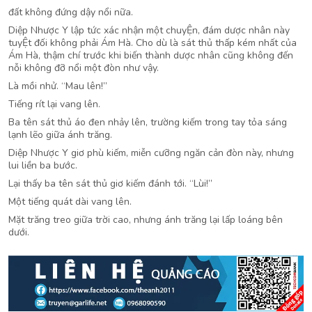
đất không đứng dậy nổi nữa.
Diệp Nhược Y lập tức xác nhận một chuyỆn, đám dược nhân này
tuyỆt đối không phải Ám Hà. Cho dù là sát thủ thấp kém nhất của
Ám Hà, thậm chí trước khi biến thành dược nhân cũng không đến
nỗi không đỡ nổi một đòn như vậy.
Là mồi nhử. “Mau lên!”
Tiếng rít lại vang lên.
Ba tên sát thủ áo đen nhảy lên, trường kiếm trong tay tỏa sáng
lạnh lẽo giữa ánh trăng.
Diệp Nhược Y giơ phù kiếm, miễn cưỡng ngăn cản đòn này, nhưng
lui liền ba bước.
Lại thấy ba tên sát thủ giơ kiếm đánh tới. “Lùi!”
Một tiếng quát dài vang lên.
Mặt trăng treo giữa trời cao, nhưng ánh trăng lại lấp loáng bên
dưới.