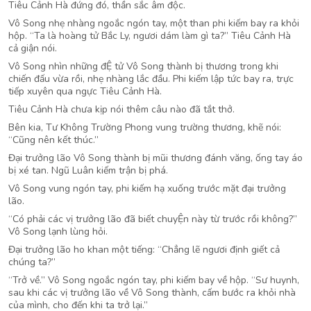
Tiêu Cảnh Hà đứng đó, thần sắc âm độc.
Vô Song nhẹ nhàng ngoắc ngón tay, một than phi kiếm bay ra khỏi
hộp. “Ta là hoàng tử Bắc Ly, ngươi dám làm gì ta?” Tiêu Cảnh Hà
cả giận nói.
Vô Song nhìn những đỆ tử Vô Song thành bị thương trong khi
chiến đấu vừa rồi, nhẹ nhàng lắc đầu. Phi kiếm lập tức bay ra, trực
tiếp xuyên qua ngực Tiêu Cảnh Hà.
Tiêu Cảnh Hà chưa kịp nói thêm câu nào đã tắt thở.
Bên kia, Tư Không Trường Phong vung trường thương, khẽ nói:
“Cũng nên kết thúc.”
Đại trưởng lão Vô Song thành bị mũi thương đánh văng, ống tay áo
bị xé tan. Ngũ Luân kiếm trận bị phá.
Vô Song vung ngón tay, phi kiếm hạ xuống trước mặt đại trưởng
lão.
“Có phải các vị trưởng lão đã biết chuyỆn này từ trước rồi không?”
Vô Song lạnh lùng hỏi.
Đại trưởng lão ho khan một tiếng: “Chẳng lẽ ngươi định giết cả
chúng ta?”
“Trở về.” Vô Song ngoắc ngón tay, phi kiếm bay về hộp. “Sư huynh,
sau khi các vị trưởng lão về Vô Song thành, cấm bước ra khỏi nhà
của mình, cho đến khi ta trở lại.”