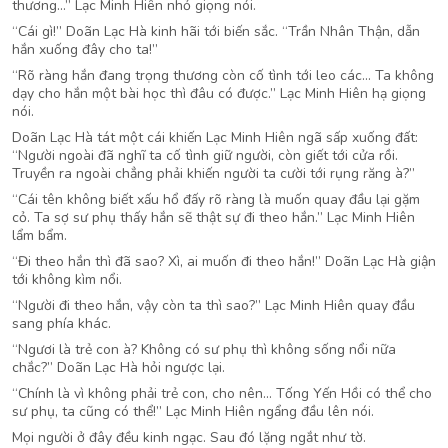
thương…” Lạc Minh Hiên nhỏ giọng nói.
“Cái gì!” Doãn Lạc Hà kinh hãi tới biến sắc. “Trần Nhân Thận, dẫn
hắn xuống đây cho ta!”
“Rõ ràng hắn đang trọng thương còn cố tình tới leo các… Ta không
dạy cho hắn một bài học thì đâu có được.” Lạc Minh Hiên hạ giọng
nói.
Doãn Lạc Hà tát một cái khiến Lạc Minh Hiên ngã sấp xuống đất:
“Người ngoài đã nghĩ ta cố tình giữ người, còn giết tới cửa rồi.
Truyền ra ngoài chẳng phải khiến người ta cười tới rụng răng à?”
“Cái tên không biết xấu hổ đấy rõ ràng là muốn quay đầu lại gặm
cỏ. Ta sợ sư phụ thấy hắn sẽ thật sự đi theo hắn.” Lạc Minh Hiên
lẩm bẩm.
“Đi theo hắn thì đã sao? Xì, ai muốn đi theo hắn!” Doãn Lạc Hà giận
tới không kìm nổi.
“Người đi theo hắn, vậy còn ta thì sao?” Lạc Minh Hiên quay đầu
sang phía khác.
“Ngươi là trẻ con à? Không có sư phụ thì không sống nổi nữa
chắc?” Doãn Lạc Hà hỏi ngược lại.
“Chính là vì không phải trẻ con, cho nên… Tống Yến Hồi có thể cho
sư phụ, ta cũng có thể!” Lạc Minh Hiên ngẩng đầu lên nói.
Mọi người ở đây đều kinh ngạc. Sau đó lặng ngắt như tờ.