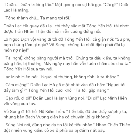
“Doãn… Doãn trưởng lão.” Một giọng nói sợ hãi gọi. “Cái gì!” Doãn
Lạc Hà mắng.
“Tống thành chủ… Ta mang tới rồi.”
Doãn Lạc Hà quay đầu lại, chỉ thấy sắc mặt Tống Yến Hồi tái nhợt,
được Trần Nhân Thận đỡ mới miễn cưỡng đứng nổi.
Lô Ngọc Địch vội vàng đi tới đỡ Tống Yến Hồi, cả giận nói: “Sư phụ,
bọn chúng làm gì ngài? Vô Song, chúng ta nhất định phải đòi lại
món nợ này!”
“Tài nghỆ không bằng người mà thôi. Chúng ta đấu kiếm, ta không
bằng hắn, bị thương. Mấy ngày nay hắn vẫn luôn chăm sóc cho ta.”
Tống Yến Hồi xua tay nói.
Lạc Minh Hiên nói: “Ngươi bị thương, không tính là ta thắng.”
“Câm miệng!” Doãn Lạc Hà gõ một phát vào đầu hắn: “Ngươi tới
đây làm gì?” Tống Yến Hồi cười khổ: “Ta tới, gặp nàng.”
“Gặp rồi, đi đi!” Doãn Lạc Hà lạnh lùng nói. “Đi đi!” Lạc Minh Hiên
vội vàng xua tay.
Vô Song đi tới hỏi Nộ Kiếm Tiên: “Tiền bối, đã tìm thấy sư phụ ta,
nhưng bên Bạch Vương điện hạ có chuyển lời gì không?”
“Sùng Nhi nói, đừng nhẹ dạ tin lời kẻ tiểu nhân.” Nhan Chiến Thiên
đột nhiên vung kiếm, cỗ xe ở phía xa bị đánh nát bấy.