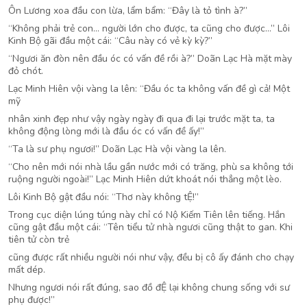
Ôn Lương xoa đầu con lừa, lẩm bẩm: “Đây là tỏ tình à?”
“Không phải trẻ con… người lớn cho được, ta cũng cho được…” Lôi
Kinh Bộ gãi đầu một cái: “Câu này có vẻ kỳ kỳ?”
“Ngươi ăn đòn nên đầu óc có vấn đề rồi à?” Doãn Lạc Hà mặt mày
đỏ chót.
Lạc Minh Hiên vội vàng la lên: “Đầu óc ta không vấn đề gì cả! Một
mỹ
nhân xinh đẹp như vậy ngày ngày đi qua đi lại trước mặt ta, ta
không động lòng mới là đầu óc có vấn đề ấy!”
“Ta là sư phụ ngươi!” Doãn Lạc Hà vội vàng la lên.
“Cho nên mới nói nhà lầu gần nước mới có trăng, phù sa không tới
ruộng người ngoài!” Lạc Minh Hiên dứt khoát nói thẳng một lèo.
Lôi Kinh Bộ gật đầu nói: “Thơ này không tỆ!”
Trong cục diện lúng túng này chỉ có Nộ Kiếm Tiên lên tiếng. Hắn
cũng gật đầu một cái: “Tên tiểu tử nhà ngươi cũng thật to gan. Khi
tiên tử còn trẻ
cũng được rất nhiều người nói như vậy, đều bị cô ấy đánh cho chạy
mất dép.
Nhưng ngươi nói rất đúng, sao đồ đỆ lại không chung sống với sư
phụ được!”