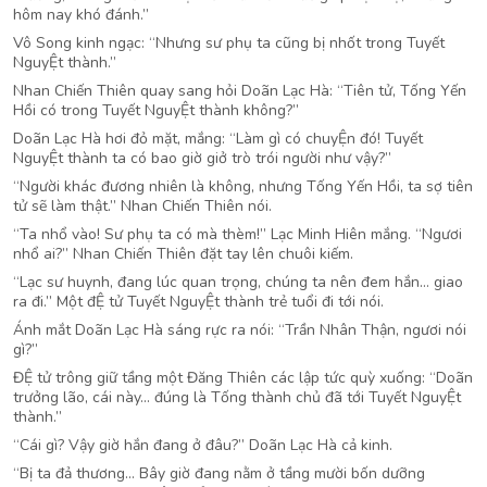
hôm nay khó đánh.”
Vô Song kinh ngạc: “Nhưng sư phụ ta cũng bị nhốt trong Tuyết
NguyỆt thành.”
Nhan Chiến Thiên quay sang hỏi Doãn Lạc Hà: “Tiên tử, Tống Yến
Hồi có trong Tuyết NguyỆt thành không?”
Doãn Lạc Hà hơi đỏ mặt, mắng: “Làm gì có chuyỆn đó! Tuyết
NguyỆt thành ta có bao giờ giở trò trói người như vậy?”
“Người khác đương nhiên là không, nhưng Tống Yến Hồi, ta sợ tiên
tử sẽ làm thật.” Nhan Chiến Thiên nói.
“Ta nhổ vào! Sư phụ ta có mà thèm!” Lạc Minh Hiên mắng. “Ngươi
nhổ ai?” Nhan Chiến Thiên đặt tay lên chuôi kiếm.
“Lạc sư huynh, đang lúc quan trọng, chúng ta nên đem hắn… giao
ra đi.” Một đỆ tử Tuyết NguyỆt thành trẻ tuổi đi tới nói.
Ánh mắt Doãn Lạc Hà sáng rực ra nói: “Trần Nhân Thận, ngươi nói
gì?”
ĐỆ tử trông giữ tầng một Đăng Thiên các lập tức quỳ xuống: “Doãn
trưởng lão, cái này… đúng là Tống thành chủ đã tới Tuyết NguyỆt
thành.”
“Cái gì? Vậy giờ hắn đang ở đâu?” Doãn Lạc Hà cả kinh.
“Bị ta đả thương… Bây giờ đang nằm ở tầng mười bốn dưỡng