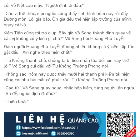
Lôi Vô Kiệt cau mày: “Ngươi định đi đâu?”
“Các vị thế thúc, mọi người cũng thấy tình hình hôm nay rồi đấy.
Đường môn, Lôi gia bảo, Ôn gia đều thể hiện lập trường của mình,
ngay cả Nộ
Kiếm Tiên cũng tới trợ giúp. Bây giờ Vô Song thành định quay về,
các vị không có ý kiến gì chứ?” Vô Song hỏi Hoàng Phủ TuyỆt.
Đám người Hoàng Phủ TuyỆt đương nhiên không có ý kiến, lập tức
gật đầu: “Xin nghe theo hiền chất.”
“Tư Không thành chủ, chúng ta bị tiểu nhân lừa dối, xin hãy thứ
lỗi.” Vô Song cúi đầu với Tư Không Trường Phong nói.
“Không sao, hôm nay được thấy mười hai thanh phi kiếm tái hiện,
cũng coi như hai mắt có phúc rồi.” Tư Không Trường Phong nói.
“Cáo từ.” Vô Song quay người nhấc hộp kiếm, tung người lên ngựa.
“Sư đỆ, ngươi định đi đâu?”
“Thiên Khải.”