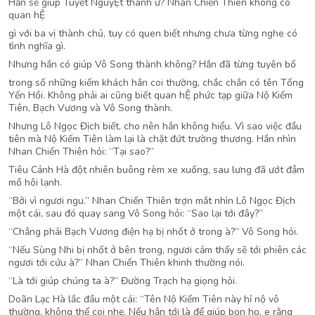
Hắn sẽ giúp Tuyết NguyỆt thành ư? Nhan Chiến Thiên không có
quan hỆ
gì với ba vị thành chủ, tuy có quen biết nhưng chưa từng nghe có
tình nghĩa gì.
Nhưng hắn có giúp Vô Song thành không? Hắn đã từng tuyên bố
trong số những kiếm khách hắn coi thường, chắc chắn có tên Tống
Yến Hồi. Không phải ai cũng biết quan hỆ phức tạp giữa Nộ Kiếm
Tiên, Bạch Vương và Vô Song thành.
Nhưng Lô Ngọc Địch biết, cho nên hắn không hiểu. Vì sao việc đầu
tiên mà Nộ Kiếm Tiên làm lại là chặt đứt trường thương. Hắn nhìn
Nhan Chiến Thiên hỏi: “Tại sao?”
Tiêu Cảnh Hà đột nhiên buông rèm xe xuống, sau lưng đã ướt đẫm
mồ hôi lạnh.
“Bởi vì ngươi ngu.” Nhan Chiến Thiên trợn mắt nhìn Lô Ngọc Địch
một cái, sau đó quay sang Vô Song hỏi: “Sao lại tới đây?”
“Chẳng phải Bạch Vương điện hạ bị nhốt ở trong à?” Vô Song hỏi.
“Nếu Sùng Nhi bị nhốt ở bên trong, ngươi cảm thấy sẽ tới phiên các
ngươi tới cứu à?” Nhan Chiến Thiên khinh thường nói.
“Là tới giúp chúng ta à?” Đường Trạch hạ giọng hỏi.
Doãn Lạc Hà lắc đầu một cái: “Tên Nộ Kiếm Tiên này hỉ nộ vô
thường, không thể coi nhẹ. Nếu hắn tới là để giúp bọn họ, e rằng