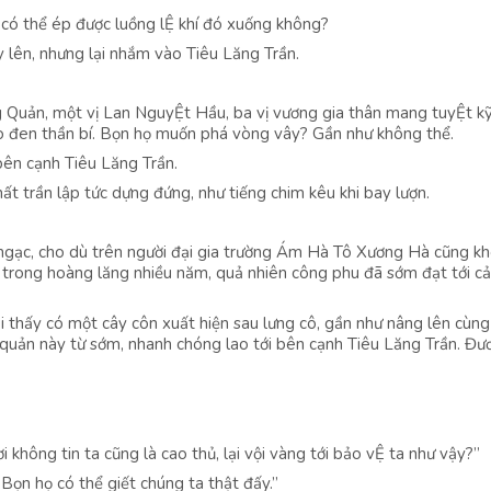
có thể ép được luồng lỆ khí đó xuống không?
y lên, nhưng lại nhắm vào Tiêu Lăng Trần.
g Quản, một vị Lan NguyỆt Hầu, ba vị vương gia thân mang tuyỆt kỹ
áo đen thần bí. Bọn họ muốn phá vòng vây? Gần như không thể.
bên cạnh Tiêu Lăng Trần.
ất trần lập tức dựng đứng, như tiếng chim kêu khi bay lượn.
 ngạc, cho dù trên người đại gia trường Ám Hà Tô Xương Hà cũng k
ở trong hoàng lăng nhiều năm, quả nhiên công phu đã sớm đạt tới cả
i thấy có một cây côn xuất hiện sau lưng cô, gần như nâng lên cùng 
g quản này từ sớm, nhanh chóng lao tới bên cạnh Tiêu Lăng Trần. Đư
i không tin ta cũng là cao thủ, lại vội vàng tới bảo vỆ ta như vậy?”
“Bọn họ có thể giết chúng ta thật đấy.”