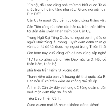
“Cơ hội, dẫu sao cũng phải thử mới biết được. Ta đ
chết trong hoàng lăng như vậy.” Giọng nói già nua
Đức Đế!”
Cẩn Uy là người đầu tiên rút kiếm, xông thẳng về 
Cẩn Tiên cũng rút kiếm của hắn ra, trên thân kiếm 
tới đón đầu Uyên Nhãn kiếm của Cẩn Uy.
Trong Ngũ Đại Tổng Quản, hai người bọn họ đều d
người khác từng là Phong Tuyết kiếm danh chấn gi
vẫn luôn là đề tài được mọi người trong Thiên Khả
Còn hôm nay, cuối cùng vấn đề này cũng sắp nghên
“Tự Tại có gông xiềng, Tiêu Dao mặc ta đi. Nếu có 
thân kiếm, toàn bộ
phù triện trên kiếm rơi xuống đất.
Thanh kiếm bầu bạn với hoàng đế khai quốc của Bắc
Oan hồn lỆ khí trên kiếm đã không thể đè ép.
Ánh mắt Cẩn Uy đầy vẻ hung dữ, tổng quản chưởng
dưới một kiếm này đã lên tới
Tiêu Dao Thiên Cảnh.
Cùng đường mạt lộ, nhưng không gông xiềng!