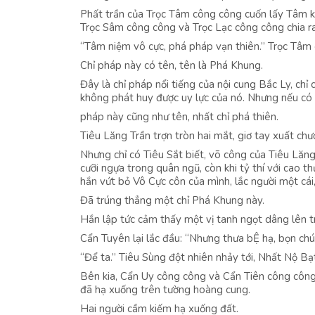
Phất trần của Trọc Tâm công công cuốn lấy Tâm ki
Trọc Sâm công công và Trọc Lạc công công chia ra
“Tâm niệm vô cực, phá pháp vạn thiên.” Trọc Tâm 
Chỉ pháp này có tên, tên là Phá Khung.
Đây là chỉ pháp nổi tiếng của nội cung Bắc Ly, ch
không phát huy được uy lực của nó. Nhưng nếu có t
pháp này cũng như tên, nhất chỉ phá thiên.
Tiêu Lăng Trần trợn tròn hai mắt, giơ tay xuất ch
Nhưng chỉ có Tiêu Sắt biết, võ công của Tiêu Lăn
cưỡi ngựa trong quân ngũ, còn khi tỷ thí với cao th
hắn vứt bỏ Vô Cực côn của mình, lắc người một cái
Đã trúng thẳng một chỉ Phá Khung này.
Hắn lập tức cảm thấy một vị tanh ngọt dâng lên t
Cẩn Tuyên lại lắc đầu: “Nhưng thưa bỆ hạ, bọn chú
“Để ta.” Tiêu Sùng đột nhiên nhảy tới, Nhất Nộ Bạ
Bên kia, Cẩn Uy công công và Cẩn Tiên công công đ
đã hạ xuống trên tường hoàng cung.
Hai người cầm kiếm hạ xuống đất.