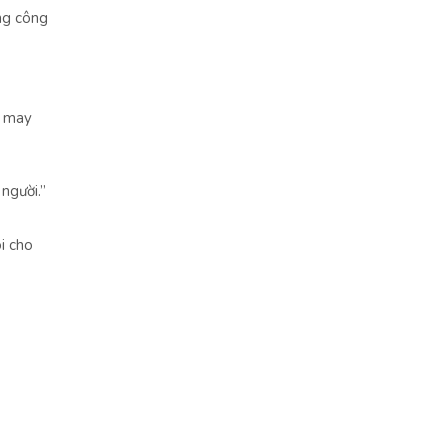
ng công
à may
người.”
i cho