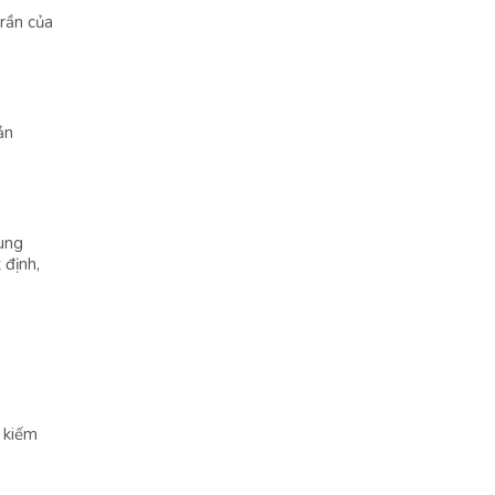
rần của
ản
cung
 định,
 kiếm