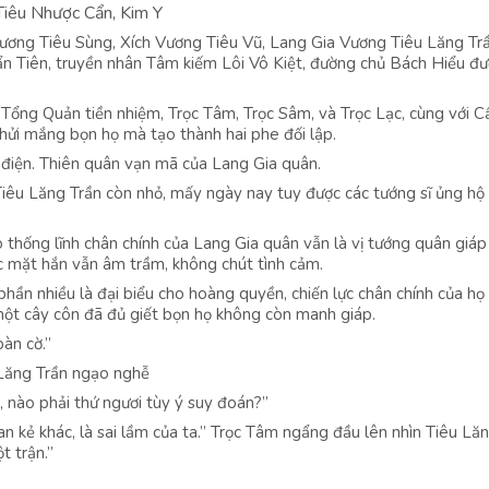
Tiêu Nhược Cẩn, Kim Y
ơng Tiêu Sùng, Xích Vương Tiêu Vũ, Lang Gia Vương Tiêu Lăng Trầ
n Tiên, truyền nhân Tâm kiếm Lôi Vô Kiệt, đường chủ Bách Hiểu đ
Tổng Quản tiền nhiệm, Trọc Tâm, Trọc Sâm, và Trọc Lạc, cùng với C
chửi mắng bọn họ mà tạo thành hai phe đối lập.
h điện. Thiên quân vạn mã của Lang Gia quân.
Tiêu Lăng Trần còn nhỏ, mấy ngày nay tuy được các tướng sĩ ủng hộ
thống lĩnh chân chính của Lang Gia quân vẫn là vị tướng quân giá
c mặt hắn vẫn âm trầm, không chút tình cảm.
ần nhiều là đại biểu cho hoàng quyền, chiến lực chân chính của họ t
một cây côn đã đủ giết bọn họ không còn manh giáp.
àn cờ.”
u Lăng Trần ngạo nghễ
, nào phải thứ ngươi tùy ý suy đoán?”
n kẻ khác, là sai lầm của ta.” Trọc Tâm ngẩng đầu lên nhìn Tiêu Lăn
t trận.”