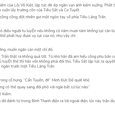
ếm của Lôi Vô Kiệt, lập tức đè ép ngàn vạn ánh kiếm xuống. Phất t
 cuốn lấy trường côn của Tiêu Sắt và Cơ Tuyết.
công công đột nhiên giơ một ngón tay về phía Tiêu Lăng Trần.
ỉ có điều người tu luyỆn nếu không có năm mươi năm không lực căn b
hể phát huy được uy lực của nó, như vậy chỉ
ưởng, muốn ngăn cản một chỉ đó.
g Trần thật ra không quá tốt. Từ nhỏ hắn đã am hiểu công phu bắn 
ủ tuyỆt thế thì hắn vốn không phải đối thủ. Tiêu Sắt lập tức ra quyết
, ngăn trước mặt Tiêu Lăng Trần.
rong cổ họng. “Cẩn Tuyên, đi!” Minh Đức Đế quát khẽ.
ng có thể quay sang đối phó với ngài bất cứ lúc nào.”
t Kiếm.
ã đánh từ trong Bình Thanh điện ra tới ngoài điện, lúc này trận đọ