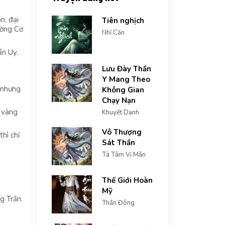
n, đại
Tiên nghịch
ường Cơ
Nhĩ Căn
ẩn Uy.
Lưu Đày Thần
Y Mang Theo
 nhưng
Không Gian
Chạy Nạn
p vàng
Khuyết Danh
Vô Thượng
hì chỉ
Sát Thần
Tà Tâm Vị Mẫn
Thế Giới Hoàn
Mỹ
g Trần.
Thần Đông