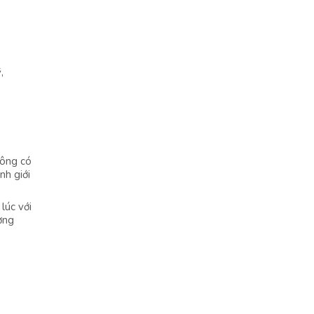
,
hông có
nh giới
lúc với
ơng