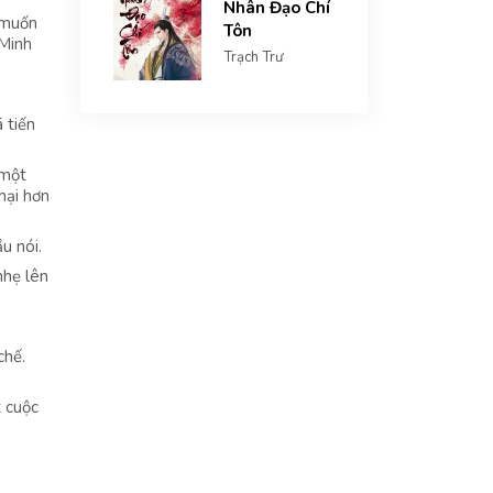
Nhân Đạo Chí
g muốn
Tôn
 Minh
Trạch Trư
 tiến
 một
hại hơn
u nói.
nhẹ lên
chế.
 cuộc