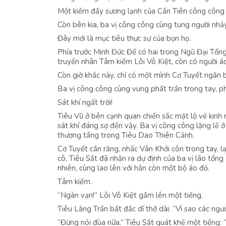
Một kiếm đầy sương lạnh của Cẩn Tiên công công 
Còn bên kia, ba vị công công cùng tung người nhả
Đây mới là mục tiêu thực sự của bọn họ.
Phía trước Minh Đức Đế có hai trong Ngũ Đại Tổn
truyền nhân Tâm kiếm Lôi Vô Kiệt, còn có người 
Còn giờ khắc này, chỉ có một mình Cơ Tuyết ngăn 
Ba vị công công cùng vung phất trần trong tay, ph
Sát khí ngất trời!
Tiêu Vũ ở bên cạnh quan chiến sắc mặt lộ vẻ kinh
sát khí đáng sợ đến vậy. Ba vị công công lặng lẽ 
thượng tầng trong Tiêu Dao Thiên Cảnh.
Cơ Tuyết cắn răng, nhấc Vân Khởi côn trong tay, lạ
cô. Tiêu Sắt đã nhận ra dự định của ba vị lão tổn
nhiên, cùng lao lên với hắn còn một bộ áo đỏ.
Tâm kiếm.
“Ngàn vạn!” Lôi Vô Kiệt gầm lên một tiếng.
Tiêu Lăng Trần bất đắc dĩ thở dài: “Vì sao các ngươ
“Đừng nói đùa nữa.” Tiêu Sắt quát khẽ một tiếng: 