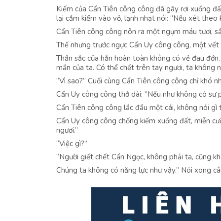
Kiếm của Cẩn Tiên công công đã gãy rơi xuống đấ
lại cắm kiếm vào vỏ, lạnh nhạt nói: “Nếu xét theo 
Cẩn Tiên công công nôn ra một ngụm máu tươi, sắ
Thế nhưng trước ngực Cẩn Uy công công, một vết 
Thần sắc của hắn hoàn toàn không có vẻ đau đớn. 
mắn của ta. Có thể chết trên tay ngươi, ta không nu
“Vì sao?” Cuối cùng Cẩn Tiên công công chỉ khó nhọ
Cẩn Uy công công thở dài: “Nếu như không có sư ph
Cẩn Tiên công công lắc đầu một cái, không nói gì
Cẩn Uy công công chống kiếm xuống đất, miễn cưỡn
ngươi.”
“Việc gì?”
“Người giết chết Cẩn Ngọc, không phải ta, cũng k
Chúng ta không có năng lực như vậy.” Nói xong câu