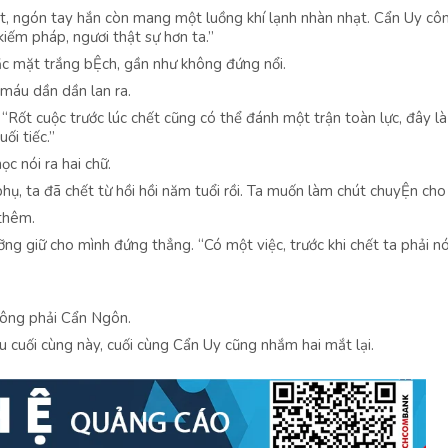
t, ngón tay hắn còn mang một luồng khí lạnh nhàn nhạt. Cẩn Uy cô
kiếm pháp, ngươi thật sự hơn ta.”
c mặt trắng bỆch, gần như không đứng nổi.
máu dần dần lan ra.
“Rốt cuộc trước lúc chết cũng có thể đánh một trận toàn lực, đây l
ối tiếc.”
c nói ra hai chữ.
ụ, ta đã chết từ hồi hồi năm tuổi rồi. Ta muốn làm chút chuyỆn cho 
 thêm.
g giữ cho mình đứng thẳng. “Có một việc, trước khi chết ta phải nó
hông phải Cẩn Ngôn.
 cuối cùng này, cuối cùng Cẩn Uy cũng nhắm hai mắt lại.