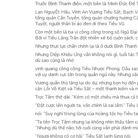
Trước Bình Thanh điện, một bên là Minh Đức Đế 
Lan NguyỆt Hầu, Vĩnh An Vương Tiêu Sắt, Bạch Vư
tổng quản Cẩn Tuyên, tổng quản chưởng hương Cẩ
Tuyết, người thần bí áo đen đi theo Tiêu Vũ.
Còn một bên là ba vị công công trong số Ngũ Đại 
Bởi vì Tiêu Lăng Trần đột nhiên xé bỏ cuộn sách, 
Nhưng thực lực chân chính lại là ở dưới Bình Than
Nhưng Diệp Khiếu Ưng vẫn không nói gì, tuổi tác 
dù sao cũng là nhờ
vinh quang công công Tiêu Nhược Phong. Dẫu sao 
với uy danh cực lớn trong quân ngũ này. Nhưng sắ
Vương quân thủ lăng lại do dự, nhưng bọn họ đến ph
cần Lôi Vô Kiệt và Tiêu Sắt – một thanh kiếm và 
Trọc Tâm thở dài: “Kém có một chiêu mà thua cả b
“Đặt cược lên người ta, vốn chính là sai lầm.” Tiê
nói: “Suy nghĩ trong lòng của hoàng tộc họ Tiêu ta
“Ta tên Trọc Tâm nhưng lại không nhìn thấu tâm ca
“Nhưng dù thế nào, tới cuối cùng vẫn phải đánh mộ
“Ngươi không có cơ hội.” Tiêu Sắt lạnh lùng nói.