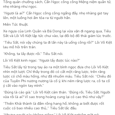
Tổng quản chưởng sách, Cẩn Ngọc công công Miệng niệm quân tử,
nhẹ nhàng như ngọc.
“Ngươi là ai?” Cẩn Ngọc công công ngẩng đầy, nhẹ nhàng giơ tay
lên, một luồng hơi ấm tỏa ra từ người hắn.
Miên Tức thuật.
Xe ngựa của Linh Quân và Bá Dong lại vừa vặn đi ngang qua, Tiêu
Sắt và Lôi Vô Kiệt lập tức chui vào, lại đổi bộ đồ thái giám lúc trước.
“Tiêu Sắt, nói vậy chúng ta đi lần này là uổng công rồi?” Lôi Vô Kiệt
lau mồ hôi trên trán.
“Không, ta lấy được rồi.” Tiêu Sắt nói.
Lôi Vô Kiệt kinh ngạc: “Ngươi lấy được lúc nào?”
Tiêu Sắt lấy từ trong tay áo ra một bình ngọc đưa cho Lôi Vô Kiệt
nhìn một lượt. Chỉ thấy trong đó có cất một răng lược, trên răng
lược có chỗ màu hồng, như đã nhuốm máu. Tiêu Sắt nói: “Chiêu đó
của Tuyên Phi nương nương là cố ý, khi ném răng lược ra, cô ta cố
ý cắt vào ngón tay mình.”
“Đúng là cáo già.” Lôi Vô Kiệt cảm thán. “Đúng rồi, Tiêu Sắt. Người
vừa rồi là ai? Vì sao trong hoàng cung lại có cao thủ như vậy?”
“Thiên Khải thành là đầm rồng hang hổ, không ai biết được rốt
cuộc có bao nhiêu cao thủ,.” Tiêu Sắt lắc đầu.
“Nhưng người này không giống.” Lôi Vô Kiệt nghiêm mặt nói.