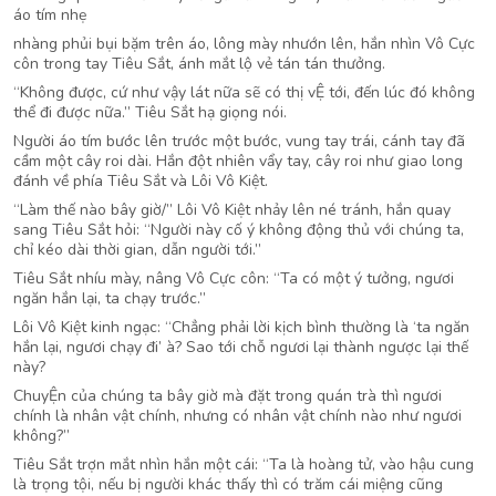
áo tím nhẹ
nhàng phủi bụi bặm trên áo, lông mày nhướn lên, hắn nhìn Vô Cực
côn trong tay Tiêu Sắt, ánh mắt lộ vẻ tán tán thưởng.
“Không được, cứ như vậy lát nữa sẽ có thị vỆ tới, đến lúc đó không
thể đi được nữa.” Tiêu Sắt hạ giọng nói.
Người áo tím bước lên trước một bước, vung tay trái, cánh tay đã
cầm một cây roi dài. Hắn đột nhiên vẩy tay, cây roi như giao long
đánh về phía Tiêu Sắt và Lôi Vô Kiệt.
“Làm thế nào bây giờ/” Lôi Vô Kiệt nhảy lên né tránh, hắn quay
sang Tiêu Sắt hỏi: “Người này cố ý không động thủ với chúng ta,
chỉ kéo dài thời gian, dẫn người tới.”
Tiêu Sắt nhíu mày, nâng Vô Cực côn: “Ta có một ý tưởng, ngươi
ngăn hắn lại, ta chạy trước.”
Lôi Vô Kiệt kinh ngạc: “Chẳng phải lời kịch bình thường là ‘ta ngăn
hắn lại, ngươi chạy đi’ à? Sao tới chỗ ngươi lại thành ngược lại thế
này?
ChuyỆn của chúng ta bây giờ mà đặt trong quán trà thì ngươi
chính là nhân vật chính, nhưng có nhân vật chính nào như ngươi
không?”
Tiêu Sắt trợn mắt nhìn hắn một cái: “Ta là hoàng tử, vào hậu cung
là trọng tội, nếu bị người khác thấy thì có trăm cái miệng cũng