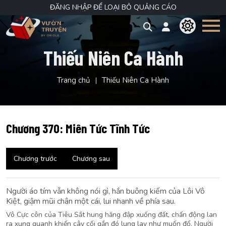
ĐĂNG NHẬP ĐỂ LOẠI BỎ QUẢNG CÁO
Thiếu Niên Ca Hành
Trang chủ
Thiếu Niên Ca Hành
Chương 370: Miên Tức Tĩnh Tức
Chương trước
Chương sau
Người áo tím vẫn không nói gì, hắn buông kiếm của Lôi Vô
Kiệt, giậm mũi chân một cái, lui nhanh về phía sau.
Vô Cực côn của Tiêu Sắt hung hăng đập xuống đất, chấn động lan
ra xung quanh khiến cây cối gần đó lung lay như muốn đổ. Người