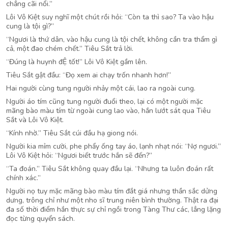
chẳng cãi nổi.”
Lôi Vô Kiệt suy nghĩ một chút rồi hỏi: “Còn ta thì sao? Ta vào hậu
cung là tội gì?”
“Ngươi là thứ dân, vào hậu cung là tội chết, không cần tra thẩm gì
cả, một đao chém chết.” Tiêu Sắt trả lời.
“Đúng là huynh đỆ tốt!” Lôi Vô Kiệt gầm lên.
Tiêu Sắt gật đầu: “Đọ xem ai chạy trốn nhanh hơn!”
Hai người cùng tung người nhảy một cái, lao ra ngoài cung.
Người áo tím cũng tung người đuổi theo, lại có một người mặc
mãng bào màu tím từ ngoài cung lao vào, hắn lướt sát qua Tiêu
Sắt và Lôi Vô Kiệt.
“Kính nhờ.” Tiêu Sắt cúi đầu hạ giong nói.
Người kia mỉm cười, phe phẩy ống tay áo, lạnh nhạt nói: “Nợ ngươi.”
Lôi Vô Kiệt hỏi: “Ngươi biết trước hắn sẽ đến?”
“Ta đoán.” Tiêu Sắt không quay đầu lại. “Nhưng ta luôn đoán rất
chính xác.”
Người nọ tuy mặc mãng bào màu tím đắt giá nhưng thần sắc dửng
dưng, trông chỉ như một nho sĩ trung niên bình thường. Thật ra đại
đa số thời điểm hắn thực sự chỉ ngồi trong Tàng Thư các, lẳng lặng
đọc từng quyển sách.