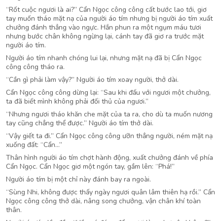
“Rốt cuộc ngươi là ai?” Cẩn Ngọc công công cất bước lao tới, giơ
tay muốn tháo mặt nạ của người áo tím nhưng bị người áo tím xuất
chưởng đánh thẳng vào ngực. Hắn phun ra một ngụm máu tươi
nhưng bước chân không ngừng lại, cánh tay đã giơ ra trước mặt
người áo tím.
Người áo tím nhanh chóng lui lại, nhưng mặt nạ đã bị Cẩn Ngọc
công công tháo ra.
“Cần gì phải làm vậy?” Người áo tím xoay người, thở dài.
Cẩn Ngọc công công dừng lại: “Sau khi đấu với ngươi một chưởng,
ta đã biết mình không phải đối thủ của ngươi.”
“Nhưng ngươi tháo khăn che mặt của ta ra, cho dù ta muốn nương
tay cũng chẳng thể được.” Người áo tím thở dài.
“Vậy giết ta đi.” Cẩn Ngọc công công ưỡn thẳng người, ném mặt nạ
xuống đất: “Cẩn…”
Thân hình người áo tím chợt hành động, xuất chưởng đánh về phía
Cẩn Ngọc. Cẩn Ngọc giơ một ngón tay, gầm lên: “Phá!”
Người áo tím bị một chỉ này đánh bay ra ngoài.
“Sùng Nhi, không được thấy ngày ngươi quân lâm thiên hạ rồi.” Cẩn
Ngọc công công thở dài, nâng song chưởng, vận chân khí toàn
thân.