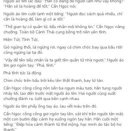
Người áo tím lắc đầu: “Hắn có đáng để ngươi làm như vậy không?”
“Hắn sẽ là hoàng đế tốt.” Cẩn Ngọc nói.
Người áo tím cười lạnh một tiếng: “Ngươi đọc sách quá nhiều, chỉ
cần là hoàng đế, làm gì có ai tốt.”
“Thế gian tự có quân tử, tiểu nhân mới không tin.” Cẩn Ngọc nâng
chưởng. Toàn bộ Cảnh Thái cung bỗng trở nên yên tĩnh.
Miên Tức Tĩnh Tức.
Gió ngừng thổi, lá ngừng rơi, ngay cả chim chóc bay qua bầu rtời
cũng ngừng lại tại đó.
“Vậy để tên tiểu nhân là ta giết tên quân tử nhà ngươi.” Người áo
tím giơ ngón tay: “Phá, tĩnh.”
Phá tĩnh tức là động.
Chim chóc trên bầu trời kêu lên thất thanh, bay tứ tán.
Cẩn Ngọc công công nôn liền ba ngụm máu tươi, hắn tung người
nhảy tới, lao đến trước mặt người áo tím. Hai người cùng xuất
chưởng đánh ra, lướt qua bên cạnh nhau.
Người áo tím phẩy ống tay áo, lau vết máu trên đó.
Cẩn Ngọc công công giơ ngón tay lên, sát khí trên người tản mát,
một con bướm đập cánh hạ xuống ngón tay hắn. Hắn cười một
tiếng: “Điệp hóa cánh thành từ thế mộng, hạc minh do tác bộ hư
thanh.”