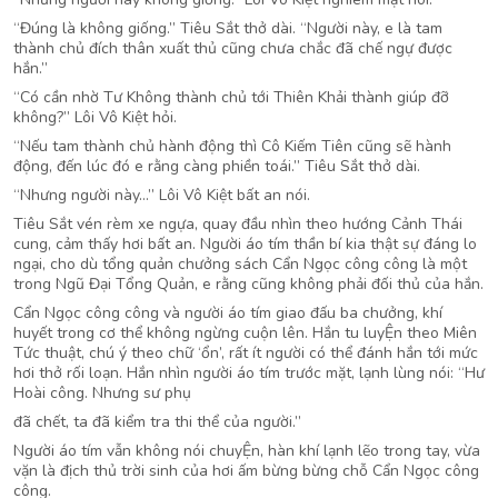
“Đúng là không giống.” Tiêu Sắt thở dài. “Người này, e là tam
thành chủ đích thân xuất thủ cũng chưa chắc đã chế ngự được
hắn.”
“Có cần nhờ Tư Không thành chủ tới Thiên Khải thành giúp đỡ
không?” Lôi Vô Kiệt hỏi.
“Nếu tam thành chủ hành động thì Cô Kiếm Tiên cũng sẽ hành
động, đến lúc đó e rằng càng phiền toái.” Tiêu Sắt thở dài.
“Nhưng người này…” Lôi Vô Kiệt bất an nói.
Tiêu Sắt vén rèm xe ngựa, quay đầu nhìn theo hướng Cảnh Thái
cung, cảm thấy hơi bất an. Người áo tím thần bí kia thật sự đáng lo
ngại, cho dù tổng quản chưởng sách Cẩn Ngọc công công là một
trong Ngũ Đại Tổng Quản, e rằng cũng không phải đối thủ của hắn.
Cẩn Ngọc công công và người áo tím giao đấu ba chưởng, khí
huyết trong cơ thể không ngừng cuộn lên. Hắn tu luyỆn theo Miên
Tức thuật, chú ý theo chữ ‘ổn’, rất ít người có thể đánh hắn tới mức
hơi thở rối loạn. Hắn nhìn người áo tím trước mặt, lạnh lùng nói: “Hư
Hoài công. Nhưng sư phụ
đã chết, ta đã kiểm tra thi thể của người.”
Người áo tím vẫn không nói chuyỆn, hàn khí lạnh lẽo trong tay, vừa
vặn là địch thủ trời sinh của hơi ấm bừng bừng chỗ Cẩn Ngọc công
công.