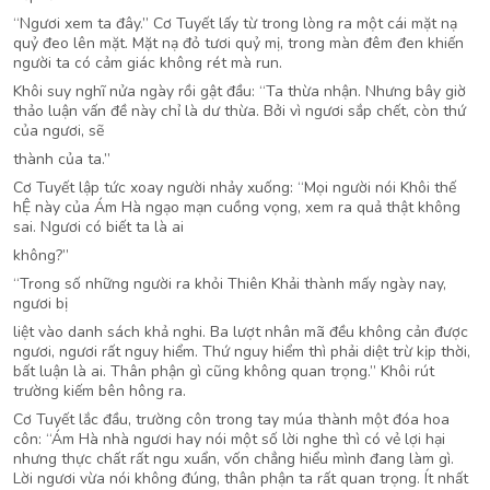
“Ngươi xem ta đây.” Cơ Tuyết lấy từ trong lòng ra một cái mặt nạ
quỷ đeo lên mặt. Mặt nạ đỏ tươi quỷ mị, trong màn đêm đen khiến
người ta có cảm giác không rét mà run.
Khôi suy nghĩ nửa ngày rồi gật đầu: “Ta thừa nhận. Nhưng bây giờ
thảo luận vấn đề này chỉ là dư thừa. Bởi vì ngươi sắp chết, còn thứ
của ngươi, sẽ
thành của ta.”
Cơ Tuyết lập tức xoay người nhảy xuống: “Mọi người nói Khôi thế
hỆ này của Ám Hà ngạo mạn cuồng vọng, xem ra quả thật không
sai. Ngươi có biết ta là ai
không?”
“Trong số những người ra khỏi Thiên Khải thành mấy ngày nay,
ngươi bị
liệt vào danh sách khả nghi. Ba lượt nhân mã đều không cản được
ngươi, ngươi rất nguy hiểm. Thứ nguy hiểm thì phải diệt trừ kịp thời,
bất luận là ai. Thân phận gì cũng không quan trọng.” Khôi rút
trường kiếm bên hông ra.
Cơ Tuyết lắc đầu, trường côn trong tay múa thành một đóa hoa
côn: “Ám Hà nhà ngươi hay nói một số lời nghe thì có vẻ lợi hại
nhưng thực chất rất ngu xuẩn, vốn chẳng hiểu mình đang làm gì.
Lời ngươi vừa nói không đúng, thân phận ta rất quan trọng. Ít nhất