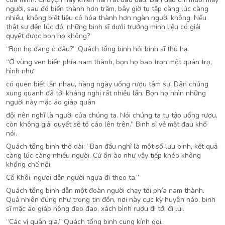
người, sau đó biến thành hơn trăm, bây giờ tụ tập càng lúc càng
nhiều, không biết liệu có hóa thành hơn ngàn người không. Nếu
thật sự đến lúc đó, những binh sĩ dưới trướng mình liệu có giải
quyết được bọn họ không?
“Bọn họ đang ở đâu?” Quách tổng binh hỏi binh sĩ thủ hạ.
“Ở vùng ven biển phía nam thành, bọn họ bao trọn một quán trọ,
hình như
có quen biết lẫn nhau, hàng ngày uống rượu tâm sự. Dân chúng
xung quanh đã tới kháng nghị rất nhiều lần. Bọn họ nhìn những
người này mặc áo giáp quân
đội nên nghĩ là người của chúng ta. Nói chúng ta tụ tập uống rượu,
còn không giải quyết sẽ tố cáo lên trên.” Binh sĩ vẻ mặt đau khổ
nói.
Quách tổng binh thở dài: “Ban đầu nghĩ là một số lưu binh, kết quả
càng lúc càng nhiều người. Cứ ồn ào như vậy tiếp khéo không
khống chế nổi.
Cổ Khôi, ngươi dẫn người ngựa đi theo ta.”
Quách tổng binh dẫn một đoàn người chạy tới phía nam thành.
Quả nhiên đúng như trong tin đồn, nơi này cực kỳ huyên náo, binh
sĩ mặc áo giáp hông đeo đao, xách bình rượu đi tới đi lui.
“Các vị quân gia.” Quách tổng binh cung kính gọi.