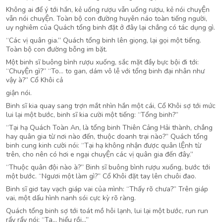
Không ai để ý tới hắn, kẻ uống rượu vẫn uống rượu, kẻ nói chuyỆn
vẫn nói chuyỆn. Toàn bộ con đường huyên náo toàn tiếng người,
uy nghiêm của Quách tổng binh đặt ở đây lại chẳng có tác dụng gì.
“Các vị quân gia.” Quách tổng binh lên giọng, lại gọi một tiếng.
Toàn bộ con đường bỗng im bặt.
Một binh sĩ buông bình rượu xuống, sắc mặt đầy bực bội đi tới:
“ChuyỆn gì?” “To… to gan, dám vô lễ với tổng binh đại nhân như
vậy à?” Cổ Khôi cả
giận nói.
Binh sĩ kia quay sang trợn mắt nhìn hắn một cái, Cổ Khôi sợ tới mức
lui lại một bước, binh sĩ kia cười một tiếng: “Tổng binh?”
“Tại hạ Quách Toàn An, là tổng binh Thiên Cảng Hải thành, chẳng
hay quân gia từ nơi nào đến, thuộc doanh trại nào?” Quách tổng
binh cung kinh cười nói: “Tại hạ không nhận được quân lỆnh từ
trên, cho nên có hơi e ngại chuyỆn các vị quân gia đến đây.”
“Thuộc quân đội nào à?” Binh sĩ buông bình rượu xuống, bước tới
một bước. “Ngươi một làm gì?” Cổ Khôi đặt tay lên chuôi đao.
Binh sĩ giơ tay vạch giáp vai của mình: “Thấy rõ chưa?” Trên giáp
vai, một dấu hình nanh sói cực kỳ rõ ràng.
Quách tổng binh sợ tới toát mồ hôi lạnh, lui lại một bước, run run
rẩy rẩy nói: “Ta… hiểu rồi…”