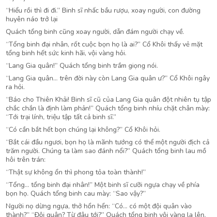
“Hiểu rồi thì đi đi.” Binh sĩ nhấc bầu rượu, xoay người, con đường
huyên náo trở lại
Quách tổng binh cũng xoay người, dẫn đám người chạy về.
“Tổng binh đại nhân, rốt cuộc bọn họ là ai?” Cổ Khôi thấy vẻ mặt
tổng binh hết sức kinh hãi, vội vàng hỏi.
“Lang Gia quân!” Quách tổng binh trầm giọng nói.
“Lang Gia quân… trên đời này còn Lang Gia quân ư?” Cổ Khôi ngây
ra hỏi.
“Báo cho Thiên Khải! Binh sĩ cũ của Lang Gia quân đột nhiên tụ tập
chắc chắn là định làm phản!” Quách tổng binh nhíu chặt chân mày:
“Tới trại lính, triệu tập tất cả binh sĩ.”
“Có cần bắt hết bọn chúng lại không?” Cổ Khôi hỏi.
“Bắt cái đầu ngươi, bọn họ là mãnh tướng có thể một người địch cả
trăm người. Chúng ta làm sao đánh nổi?” Quách tổng binh lau mồ
hôi trên trán:
“Thật sự không ổn thì phong tỏa toàn thành!”
“Tổng… tổng binh đại nhân!” Một binh sĩ cưỡi ngựa chạy về phía
bọn họ. Quách tổng binh cau mày: “Sao vậy?”
Người nọ dừng ngựa, thở hổn hển: “Có… có một đội quân vào
thành?” “Đội quân? Từ đâu tới?” Quách tổng binh vội vàng la lên.