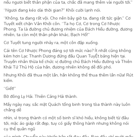
nếu ngươi biết thân phận của ta, chắc đã mang thêm vài người tới.”
“Ngươi đang kéo dài thời gian?” Khôi cười lạnh nói.
“Không, ta đang rất vội. Cho nên bây giờ ta, đang rất tức giận.” Cơ
Tuyết xiết chặn Vân Khởi côn. “Ta họ Cơ, Cơ trong Cơ Nhược
Phong. Ta là đường chủ đương nhiệm của Bách Hiểu đường, đương
nhiên, ta còn một thân phận khác, Bạch Hổ!”
Cơ Tuyết tung người nhảy ra, một côn đập xuống.
Cái tên Cơ Nhược Phong đáng sợ tới mức nào? Ít nhất cũng không
kém hơn Lạc Thanh Dương đứng đầu Quan TuyỆt bảng hiện tại.
Truyền nhân thừa kế chức vị đường chủ Bách Hiểu đường và Thiên
Khải Tứ Thủ Hộ của hắn, đương nhiên không dễ đối phó.
Nhưng Khôi đã thua một lần, hắn không thể thua thêm lần nữa! Rút
kiếm.
“Giết!”
Bờ đông Ly Hải. Thiên Cảng Hải thành.
Mấy ngày nay, sắc mặt Quách tổng binh trong tòa thành này luôn
chẳng dễ
nhìn, vì trong thành có một số binh sĩ khó hiểu, không biết từ đâu
tới, mặc áo giáp rất đẹp, tuy có giấy thông hành nhưng không nói
cụ thể quân ngũ
của mình. ChuyỆn này khiến hắn rất đau đầu. Ban đầu chỉ mười mấy