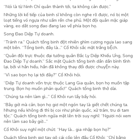
“Nói là từ Ninh Chỉ quân thành tới, ta không cản được.”
Những lời kế tiếp của binh sĩ không còn nghe rõ được, nó bị một
loạt tiếng vó ngựa như sấm rền che phủ. Một đội quân mặc giáp
vàng, eo dắt song đao đang lao về phía bọn họ.
Song Đao Diệp Tự doanh.
“Tránh ra.” Quách tổng binh đột nhiên ghìm cương ngựa lao sang
một bên. “Tổng binh, đây là…” Cổ Khôi sắc mặt trắng bỆch.
“Quân đội trực thuộc đại tướng quân Bắc Ly Diệp Khiếu Ưng, Song
Đao Diệp Tự doanh.” Sắc mặt Quách tổng binh dần dần bình tĩnh
lại, bởi vì hắn hiểu, hắn đã không thay đổi được chuyỆn này.
“Vì sao bọn họ lại tới đây?” Cổ Khôi hỏi.
“Diệp Tự doanh vốn trực thuộc Lang Gia quân, bọn họ muốn tập
trung. Bọn họ muốn phản quốc!” Quách tổng binh thở dài.
“Chúng ta nên làm gì…” Cổ Khôi run lẩy bẩy hỏi.
“Bây giờ mà cản, bọn họ giơ một ngón tay là giết chết chúng ta.
Nhưng nếu không đi thì bị coi như phản quốc, xử trảm, tru di tam
tộc.” Quách tổng binh ngửa mặt lên trời suy nghĩ: “Ngươi nói xem
nên làm sao bây giờ…”
Cổ Khôi suy nghĩ một chút: “Hay là… gia nhập bọn họ?”
Quách tổng binh giơ tay gõ cái cốp lên đầu Cổ Khôi: “Chỉ bằng