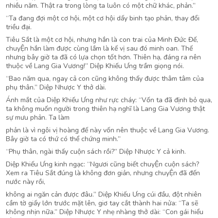
nhiều năm. Thật ra trong lòng ta luôn có một chữ khác, phản.”
“Ta đang đợi một cơ hội, một cơ hội dấy binh tạo phản, thay đổi
triều đại.
Tiêu Sắt là một cơ hội, nhưng hắn là con trai của Minh Đức Đế,
chuyỆn hắn làm được cùng lắm là kế vị sau đó minh oan. Thế
nhưng bây giờ ta đã có lựa chọn tốt hơn. Thiên hạ, đáng ra nên
thuộc về Lang Gia Vương!” Diệp Khiếu Ưng trầm giọng nói.
“Bao năm qua, ngay cả con cũng không thấy được thâm tâm của
phụ thân.” Diệp Nhược Y thở dài.
Ánh mắt của Diệp Khiếu Ưng như rực cháy: “Vốn ta đã định bỏ qua,
ta không muốn người trong thiên hạ nghĩ là Lang Gia Vương thật
sự mưu phản. Ta làm
phản là vì ngôi vị hoàng đế này vốn nên thuộc về Lang Gia Vương.
Bây giờ ta có thứ có thể chứng minh.”
“Phụ thân, ngài thấy cuộn sách rồi?” Diệp Nhược Y cả kinh.
Diệp Khiếu Ưng kinh ngạc: “Ngươi cũng biết chuyỆn cuộn sách?
Xem ra Tiêu Sắt đúng là không đơn giản, nhưng chuyỆn đã đến
nước này rồi,
không ai ngăn cản được đâu.” Diệp Khiếu Ưng cúi đầu, đột nhiên
cầm tờ giấy lớn trước mặt lên, giơ tay cắt thành hai nửa: “Ta sẽ
không nhịn nữa.” Diệp Nhược Y nhẹ nhàng thở dài: “Con gái hiểu