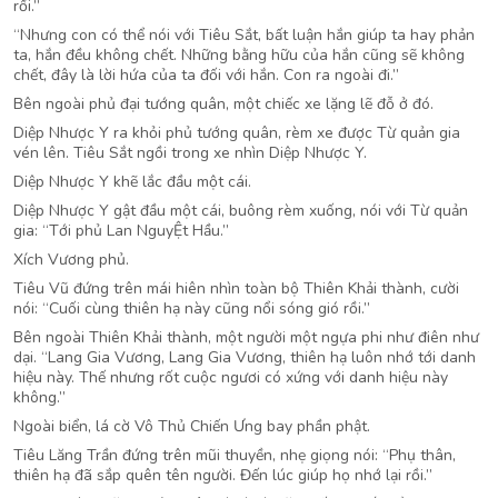
rồi.”
“Nhưng con có thể nói với Tiêu Sắt, bất luận hắn giúp ta hay phản
ta, hắn đều không chết. Những bằng hữu của hắn cũng sẽ không
chết, đây là lời hứa của ta đối với hắn. Con ra ngoài đi.”
Bên ngoài phủ đại tướng quân, một chiếc xe lặng lẽ đỗ ở đó.
Diệp Nhược Y ra khỏi phủ tướng quân, rèm xe được Từ quản gia
vén lên. Tiêu Sắt ngồi trong xe nhìn Diệp Nhược Y.
Diệp Nhược Y khẽ lắc đầu một cái.
Diệp Nhược Y gật đầu một cái, buông rèm xuống, nói với Từ quản
gia: “Tới phủ Lan NguyỆt Hầu.”
Xích Vương phủ.
Tiêu Vũ đứng trên mái hiên nhìn toàn bộ Thiên Khải thành, cười
nói: “Cuối cùng thiên hạ này cũng nổi sóng gió rồi.”
Bên ngoài Thiên Khải thành, một người một ngựa phi như điên như
dại. “Lang Gia Vương, Lang Gia Vương, thiên hạ luôn nhớ tới danh
hiệu này. Thế nhưng rốt cuộc ngươi có xứng với danh hiệu này
không.”
Ngoài biển, lá cờ Vô Thủ Chiến Ưng bay phần phật.
Tiêu Lăng Trần đứng trên mũi thuyền, nhẹ giọng nói: “Phụ thân,
thiên hạ đã sắp quên tên người. Đến lúc giúp họ nhớ lại rồi.”