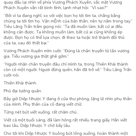
quay đầu lại nhìn về phía Vương Phách Xuyên, sắc mặt Vương
Phách Xuyên vẫn rất bình tĩnh, lạnh nhạt hỏi: “Vì sao?”
“Bởi vì ta đang nghĩ, so với việc bọn họ tới tìm ta, chẳng bằng
chúng ta tới tìm họ. Vận mỆnh của bản thân, nên tự nắm trong tay.”
Tiêu Lăng Trần trầm giọng nói: “Ta đã muốn làm, bất cứ ai đều
không cản được. Ta không muốn làm, bất cứ ai cũng không ép
được. Bọn họ có thể lựa chọn, đi theo ta hoặc trở thành đối thủ
của ta, sau đó thất bại.”
Vương Phách Xuyên mỉm cười: “Đúng là chân truyền từ lão vương
gia. Tiểu vương gia thật ghê gớm.”
“Người nhận chân truyền đâu chỉ mình ta, trong Thiên Khải thành
còn có một người. Ngươi đừng quên, hắn đã trở về.” Tiêu Lăng Trần
cười nói.
Thiên Khải thành.
Phủ đại tướng quân.
Bây giờ Diệp Nhược Y đang ở cửa thư phòng, lặng lẽ nhìn phụ thân
của mình. Phụ thân của cô đang viết chữ.
Từng nét bút viết xuống, rất chăm chú.
Viết cả một buổi sáng, đã làm hỏng rất nhiều trang giấy. Hắn viết
bao lâu, Diệp Nhược Y chờ bấy lâu.
Cho tới khi Diệp Nhược Y buông bút lông xuống, hoàn thành một