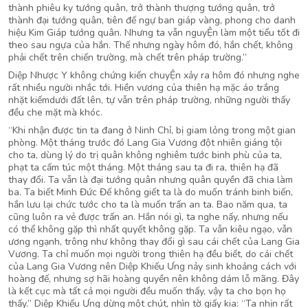
thành phiêu ky tướng quân, trở thành thượng tướng quân, trở
thành đại tướng quân, tiên đế ngự ban giáp vàng, phong cho danh
hiệu Kim Giáp tướng quân. Nhưng ta vẫn nguyỆn làm một tiểu tốt đi
theo sau ngựa của hắn. Thế nhưng ngày hôm đó, hắn chết, không
phải chết trên chiến trường, mà chết trên pháp trường.”
Diệp Nhược Y không chứng kiến chuyỆn xảy ra hôm đó nhưng nghe
rất nhiều người nhắc tới. Hiền vương của thiên hạ mặc áo trắng
nhặt kiếmdưới đất lên, tự vẫn trên pháp trường, những người thấy
đều che mặt mà khóc.
“Khi nhận được tin ta đang ở Ninh Chỉ, bị giam lỏng trong một gian
phòng. Một tháng trước đó Lang Gia Vương đột nhiên giáng tội
cho ta, dùng lý do trị quân không nghiêm tước binh phù của ta,
phạt ta cấm túc một tháng. Một tháng sau ta đi ra, thiên hạ đã
thay đổi. Ta vẫn là đại tướng quân nhưng quân quyền đã chia làm
ba. Ta biết Minh Đức Đế không giết ta là do muốn tránh binh biến,
hắn lưu lại chức tước cho ta là muốn trấn an ta. Bao năm qua, ta
cũng luôn ra vẻ được trấn an. Hắn nói gì, ta nghe nấy, nhưng nếu
có thể không gặp thì nhất quyết không gặp. Ta vẫn kiêu ngạo, vẫn
ương ngạnh, trông như không thay đổi gì sau cái chết của Lang Gia
Vương. Ta chỉ muốn mọi người trong thiên hạ đều biết, do cái chết
của Lang Gia Vương nên Diệp Khiếu Ưng nảy sinh khoảng cách với
hoàng đế, nhưng sợ hãi hoàng quyền nên không dám lỗ mãng. Đây
là kết cục mà tất cả mọi người đều muốn thấy, vậy ta cho bọn họ
thấy.” Diệp Khiếu Ưng dừng một chút, nhìn tờ giấy kia: “Ta nhịn rất