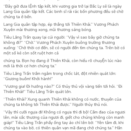
“Bây giờ đưa lỆnh tập kết, khi vương gia trở lại Bắc Ly sẽ là ngày
Lang Gia quân tập kết. Các binh sĩ rải rác bốn phương đều sẽ chờ
chúng ta ở bến.
Lang Gia quân tập hợp, ép thẳng tới Thiên Khải.” Vương Phách
Xuyên mài thương xong, mũi thương sáng bóng.
Tiêu Lăng Trần quay lại cúi người: “Vậy vì sao bây giờ chúng ta
không đi?” “Chờ.” Vương Phách Xuyên buông trường thương
xuống: “Chờ thời cơ đến, sẽ có người đến tìm chúng ta. Trên bờ có
một số kẻ còn sốt ruột hơn cả
chúng ta. Bọn họ đang ở Thiên Khải, còn hiểu rõ chuyỆn lúc nào
mới là thời cơ hơn chúng ta.”
Tiêu Lăng Trần trầm ngâm trong chốc lát, đột nhiên quát lớn:
“Giương buồm! Khởi hành!”
“Vương gia! Đi hướng nào?” Có thủy thủ vội vàng tiến tới hỏi. “Đi
Thiên Khải!” Tiêu Lăng Trần quát lớn.
“Thiên Khải? Xung quanh Thiên Khải không có nước, thuyền của
chúng ta không tới Thiên Khải được.” Người thủy thủ nói.
“Vậy thì cưỡi ngựa đi! Không có ngựa thì đi bộ! Cầm đao của ngươi
lên, mài sắc thương của ngươi đi, giết cho chúng không còn manh
giáp!” Tiêu Lăng Trần phẩy ống tay áo chỉ lên bờ: “Yên tâm đi, khi
chúng ta vào bờ, có thiên quân vạn mã đang chờ chúng ta.” Hắn