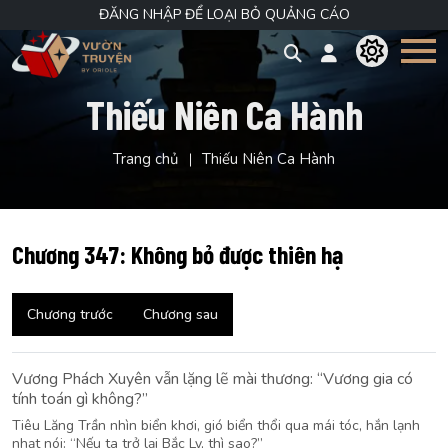
ĐĂNG NHẬP ĐỂ LOẠI BỎ QUẢNG CÁO
Thiếu Niên Ca Hành
Trang chủ
Thiếu Niên Ca Hành
Chương 347: Không bỏ được thiên hạ
Chương trước
Chương sau
Vương Phách Xuyên vẫn lặng lẽ mài thương: “Vương gia có
tính toán gì không?”
Tiêu Lăng Trần nhìn biển khơi, gió biển thổi qua mái tóc, hắn lạnh
nhạt nói: “Nếu ta trở lại Bắc Ly, thì sao?”