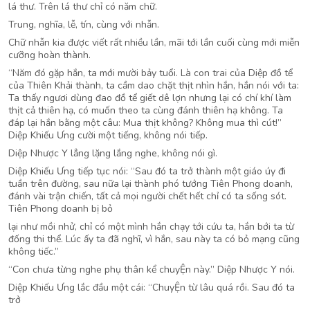
lá thư. Trên lá thư chỉ có năm chữ.
Trung, nghĩa, lễ, tín, cùng với nhẫn.
Chữ nhẫn kia được viết rất nhiều lần, mãi tới lần cuối cùng mới miễn
cưỡng hoàn thành.
“Năm đó gặp hắn, ta mới mười bảy tuổi. Là con trai của Diệp đồ tể
của Thiên Khải thành, ta cầm dao chặt thịt nhìn hắn, hắn nói với ta:
Ta thấy ngươi dùng đao đồ tể giết dê lợn nhưng lại có chí khí làm
thịt cả thiên hạ, có muốn theo ta cùng đánh thiên hạ không. Ta
đáp lại hắn bằng một câu: Mua thịt không? Không mua thì cút!”
Diệp Khiếu Ưng cười một tiếng, không nói tiếp.
Diệp Nhược Y lẳng lặng lắng nghe, không nói gì.
Diệp Khiếu Ưng tiếp tục nói: “Sau đó ta trở thành một giáo úy đi
tuần trên đường, sau nữa lại thành phó tướng Tiên Phong doanh,
đánh vài trận chiến, tất cả mọi người chết hết chỉ có ta sống sót.
Tiên Phong doanh bị bỏ
lại như mồi nhử, chỉ có một mình hắn chạy tới cứu ta, hắn bới ta từ
đống thi thể. Lúc ấy ta đã nghĩ, vì hắn, sau này ta có bỏ mạng cũng
không tiếc.”
“Con chưa từng nghe phụ thân kể chuyỆn này.” Diệp Nhược Y nói.
Diệp Khiếu Ưng lắc đầu một cái: “ChuyỆn từ lâu quá rồi. Sau đó ta
trở