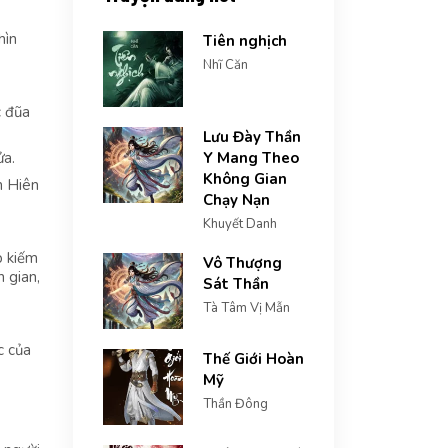
hìn
Tiên nghịch
Nhĩ Căn
c đũa
Lưu Đày Thần
ửa.
Y Mang Theo
Không Gian
h Hiên
Chạy Nạn
Khuyết Danh
p kiếm
Vô Thượng
 gian,
Sát Thần
Tà Tâm Vị Mẫn
c của
Thế Giới Hoàn
Mỹ
Thần Đông