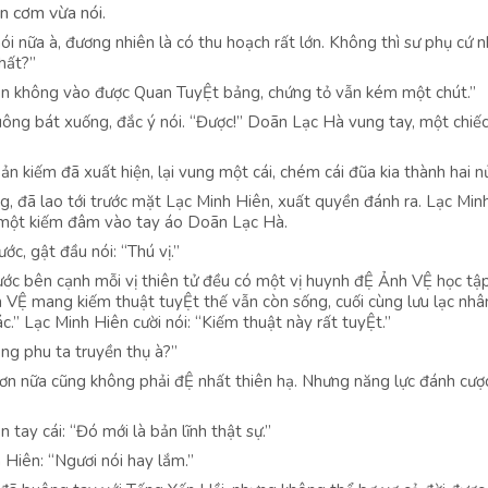
n cơm vừa nói.
i nữa à, đương nhiên là có thu hoạch rất lớn. Không thì sư phụ cứ n
hất?”
òn không vào được Quan TuyỆt bảng, chứng tỏ vẫn kém một chút.”
ông bát xuống, đắc ý nói. “Được!” Doãn Lạc Hà vung tay, một chiế
n kiếm đã xuất hiện, lại vung một cái, chém cái đũa kia thành hai n
, đã lao tới trước mặt Lạc Minh Hiên, xuất quyền đánh ra. Lạc Min
, một kiếm đâm vào tay áo Doãn Lạc Hà.
ớc, gật đầu nói: “Thú vị.”
trước bên cạnh mỗi vị thiên tử đều có một vị huynh đỆ Ảnh VỆ học tậ
 VỆ mang kiếm thuật tuyỆt thế vẫn còn sống, cuối cùng lưu lạc nhân
.” Lạc Minh Hiên cười nói: “Kiếm thuật này rất tuyỆt.”
ông phu ta truyền thụ à?”
i hơn nữa cũng không phải đỆ nhất thiên hạ. Nhưng năng lực đánh cượ
 tay cái: “Đó mới là bản lĩnh thật sự.”
Hiên: “Ngươi nói hay lắm.”