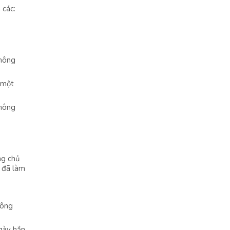
 các:
Không
, một
không
ng chủ
c đã làm
hông
ngày hắn