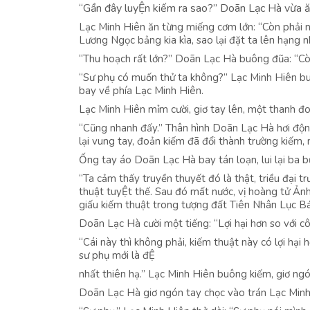
“Gần đây luyỆn kiếm ra sao?” Doãn Lạc Hà vừa ă
Lạc Minh Hiên ăn từng miếng cơm lớn: “Còn phải nó
Lương Ngọc bảng kia kìa, sao lại đặt ta lên hạng n
“Thu hoạch rất lớn?” Doãn Lạc Hà buông đũa: “C
“Sư phụ có muốn thử ta không?” Lạc Minh Hiên bu
bay về phía Lạc Minh Hiên.
Lạc Minh Hiên mỉm cười, giơ tay lên, một thanh đoả
“Cũng nhanh đấy.” Thân hình Doãn Lạc Hà hơi động
lại vung tay, đoản kiếm đã đổi thành trường kiếm
Ống tay áo Doãn Lạc Hà bay tán loạn, lui lại ba bư
“Ta cảm thấy truyền thuyết đó là thật, triều đại 
thuật tuyỆt thế. Sau đó mất nước, vị hoàng tử Ảnh
giấu kiếm thuật trong tượng đất Tiên Nhân Lục Bác
Doãn Lạc Hà cười một tiếng: “Lợi hại hơn so với c
“Cái này thì không phải, kiếm thuật này có lợi hạ
sư phụ mới là đỆ
nhất thiên hạ.” Lạc Minh Hiên buông kiếm, giơ ngón
Doãn Lạc Hà giơ ngón tay chọc vào trán Lạc Minh 