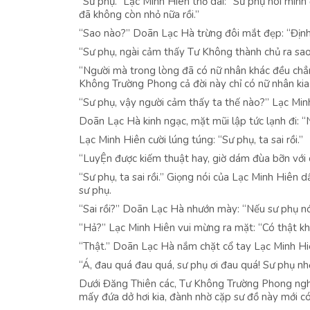
“Sư phụ.” Lạc Minh Hiên thở dài: “Sư phụ nói mình
đã không còn nhỏ nữa rồi.”
“Sao nào?” Doãn Lạc Hà trừng đôi mắt đẹp: “Định
“Sư phụ, ngài cảm thấy Tư Không thành chủ ra sao
“Người mà trong lòng đã có nữ nhân khác đều chẳn
Không Trường Phong cả đời này chỉ có nữ nhân kia.
“Sư phụ, vậy người cảm thấy ta thế nào?” Lạc Minh 
Doãn Lạc Hà kinh ngạc, mặt mũi lập tức lạnh đi: “
Lạc Minh Hiên cười lúng túng: “Sư phụ, ta sai rồi.”
“LuyỆn được kiếm thuật hay, giờ dám đùa bỡn với 
“Sư phụ, ta sai rồi.” Giọng nói của Lạc Minh Hiên 
sư phụ.
“Sai rồi?” Doãn Lạc Hà nhướn mày: “Nếu sư phụ nó
“Hả?” Lạc Minh Hiên vui mừng ra mặt: “Có thật k
“Thật.” Doãn Lạc Hà nắm chặt cổ tay Lạc Minh Hiê
“Á, đau quá đau quá, sư phụ ơi đau quá! Sư phụ nh
Dưới Đăng Thiên các, Tư Không Trường Phong nghe 
mấy đứa dở hơi kia, đành nhờ cặp sư đồ này mới có