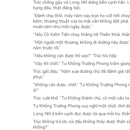
Trúc chống gậy và Long Nhĩ đứng bên cạnh hắn. L
hạng đầu, thật đáng tiếc.
“Đành chịu thôi, mấy năm nay bọn họ vứt hết chuy
kiếm, thương thuật của ta mãi vẫn không đột phá
mười năm như một ngày được.”
“Nếu Cô Kiếm Tiên chạy thẳng tới Thiên Khải, thà
“Một người một thương, không đi đường này được.”
năm trước rồi.”
“Nếu không cản được thì sao?” Trúc hỏi tiếp.
“Vậy thì chết.” Tư Không Trường Phong trầm giọng
Trúc gật đầu: “Năm xưa đường chủ đã đánh giá rất
phục.”
“Không cản được, chết.” Tư Không Trường Phong nhì
à?”
Trúc cười khổ: “Tư Không thành chủ, có một câu ta
Tư Không Trường Phong suy nghĩ một chút, thở dài: 
Long Nhĩ ở bên cạnh đọc được lời qua môi họ, thần 
Trúc không trả lời, cúi đầu không thấy được thần s
không?”