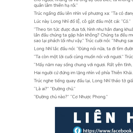
quân lâm thiên hạ rồi.”
Trúc ngẩng đầu lên nhìn về phương xa: “Ta có đan
Lúc này Long Nhĩ đổ lỆ, cô gật đầu một cái: “Có.”
“Theo tin tức được đưa tới, hình như hắn đang kh
lần đầu chúng ta gặp hắn không? Chúng ta đều mu
sao lại phách lối như vậy.” Trúc cười nói: “Nhưng sa
Long Nhĩ lắc đầu nói: “Đừng nói nữa, ta đi tìm đườ
“Ta còn một lời cuối cùng muốn nói với ngươi.” Trúc 
“Mấy năm nay sống chung với ngươi. Rất yên tĩnh, 
Hai người cứ đứng im lặng nhìn về phía Thiên Khải.
Trúc nghe tiếng quay đầu lại, Long Nhĩ tháo tờ gi
“Là ai?” “Đường chủ.”
“Đường chủ nào?” “Cơ Nhược Phong.”