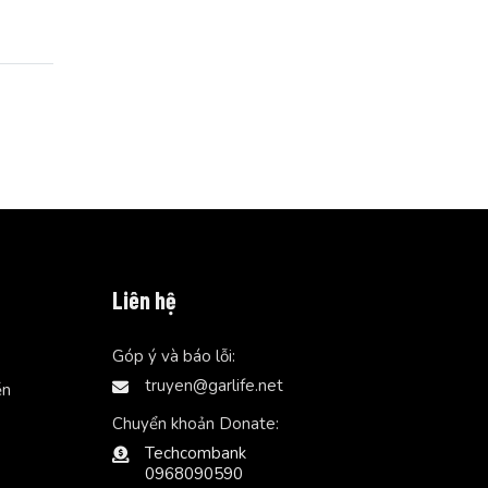
Liên hệ
Góp ý và báo lỗi:
truyen@garlife.net
ễn
Chuyển khoản Donate:
Techcombank
0968090590