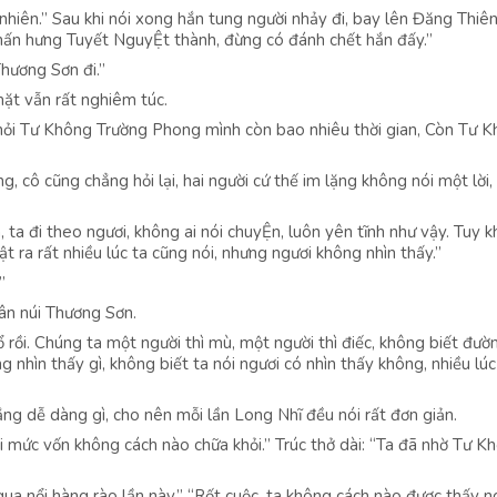
iên.” Sau khi nói xong hắn tung người nhảy đi, bay lên Đăng Thiên
 chấn hưng Tuyết NguyỆt thành, đừng có đánh chết hắn đấy.”
Thương Sơn đi.”
ặt vẫn rất nghiêm túc.
g hỏi Tư Không Trường Phong mình còn bao nhiêu thời gian, Còn Tư 
g, cô cũng chẳng hỏi lại, hai người cứ thế im lặng không nói một lời
, ta đi theo ngươi, không ai nói chuyỆn, luôn yên tĩnh như vậy. Tuy 
ật ra rất nhiều lúc ta cũng nói, nhưng ngươi không nhìn thấy.”
”
hân núi Thương Sơn.
 rồi. Chúng ta một người thì mù, một người thì điếc, không biết đườ
 nhìn thấy gì, không biết ta nói ngươi có nhìn thấy không, nhiều lú
ẳng dễ dàng gì, cho nên mỗi lần Long Nhĩ đều nói rất đơn giản.
i mức vốn không cách nào chữa khỏi.” Trúc thở dài: “Ta đã nhờ Tư K
qua nổi hàng rào lần này.” “Rốt cuộc, ta không cách nào được thấy 