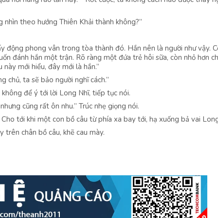
g nhìn theo hướng Thiên Khải thành không?”
uấy động phong vân trong tòa thành đó. Hắn nên là người như vậy. 
ốn đánh hắn một trận. Rõ ràng một đứa trẻ hôi sữa, còn nhỏ hơn ch
u này mới hiểu, đây mới là hắn.”
ng chủ, ta sẽ bảo người nghĩ cách.”
không để ý tới lời Long Nhĩ, tiếp tục nói.
nhưng cũng rất ôn nhu.” Trúc nhẹ giọng nói.
 Cho tới khi một con bồ câu từ phía xa bay tới, hạ xuống bả vai Long
ấy trên chân bồ câu, khẽ cau mày.