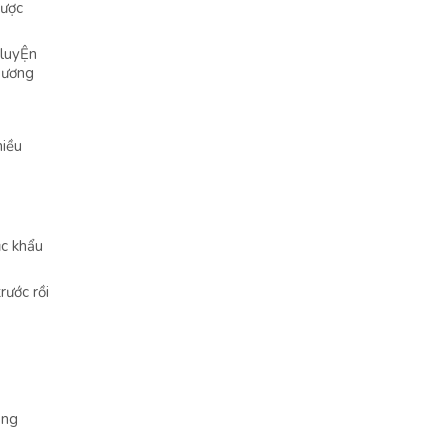
được
 luyỆn
Dương
hiều
ục khẩu
rước rồi
êng