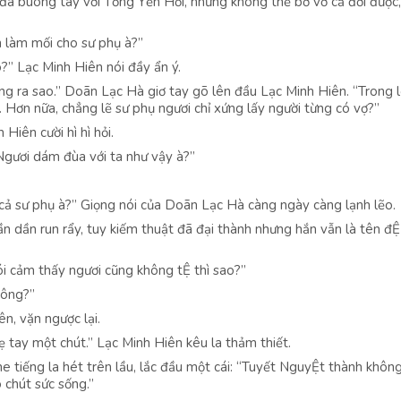
 đã buông tay với Tống Yến Hồi, nhưng không thể bơ vơ cả đời được,
 làm mối cho sư phụ à?”
?” Lạc Minh Hiên nói đầy ẩn ý.
g ra sao.” Doãn Lạc Hà giơ tay gõ lên đầu Lạc Minh Hiên. “Trong 
 Hơn nữa, chẳng lẽ sư phụ ngươi chỉ xứng lấy người từng có vợ?”
Hiên cười hì hì hỏi.
Ngươi dám đùa với ta như vậy à?”
cả sư phụ à?” Giọng nói của Doãn Lạc Hà càng ngày càng lạnh lẽo.
dần dần run rẩy, tuy kiếm thuật đã đại thành nhưng hắn vẫn là tên đỆ
i cảm thấy ngươi cũng không tỆ thì sao?”
hông?”
n, vặn ngược lại.
ẹ tay một chút.” Lạc Minh Hiên kêu la thảm thiết.
tiếng la hét trên lầu, lắc đầu một cái: “Tuyết NguyỆt thành khôn
 chút sức sống.”