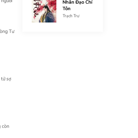
 người
Nhân Đạo Chí
Tôn
Trạch Trư
lòng Tư
 tử sợ
g còn