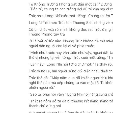
Tư Không Trường Phong gật đầu một cái: “Đương nh
“Tiên tử, chúng ta còn trông đợi đỆ tử của ngươi
Trúc nhìn Long Nhĩ cười một tiếng: “Chúng ta lên 
Long Nhĩ đi theo Trúc lên Thương Sơn, nhưng vẻ m
Cô tin chắc vừa rồi mình không đọc sai, Trúc đan
Trường Phong tuy trả
lời là bất cứ lúc nào. Nhưng Trúc không hề mở miện
người dẫn người còn lại đi về phía trước.
“Hình như trước nay vẫn luôn như vậy, ngươi dắt ta
thú vị nhưng lại yên lòng.” Trúc cười một tiếng: “Th
“Lần này.” Long Nhĩ nói từng chữ một: “Ta thấy rồi.
Trúc dừng lại, hai người đứng đối diện nhau dưới c
Trúc thở dài: “Mấy năm qua đã khiến ngươi chịu khổ
nghĩ thế nào mà xếp chúng ta vào một tổ. Ta không
phiền ngươi rồi.”
“Sao lại phải nói vậy?” Long Nhĩ nói năng cũng ch
“Thật ra hôm đó ta đã bị thương rất nặng, nặng tớ
thành chủ đừng nói
cho ngươi, nhưng ta và ông ấy đều biết, ta không 