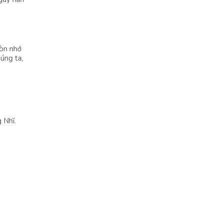
Còn nhớ
úng ta,
 Nhĩ.