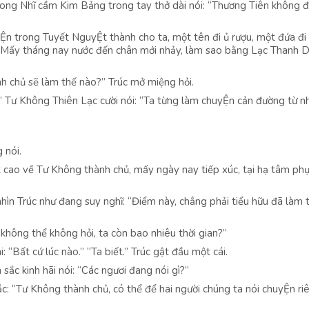
ong Nhĩ cầm Kim Bảng trong tay thở dài nói: “Thương Tiên không 
Ện trong Tuyết NguyỆt thành cho ta, một tên đi ủ rượu, một đứa đi
. Mấy tháng nay nước đến chân mới nhảy, làm sao bằng Lạc Thanh 
nh chủ sẽ làm thế nào?” Trúc mở miệng hỏi.
 Tư Không Thiên Lạc cười nói: “Ta từng làm chuyỆn cản đường từ n
 nói.
 cao về Tư Không thành chủ, mấy ngày nay tiếp xúc, tại hạ tâm ph
n Trúc như đang suy nghĩ: “Điểm này, chẳng phải tiểu hữu đã làm t
 không thể không hỏi, ta còn bao nhiêu thời gian?”
“Bất cứ lúc nào.” “Ta biết.” Trúc gật đầu một cái.
sắc kinh hãi nói: “Các ngươi đang nói gì?”
ắc: “Tư Không thành chủ, có thể để hai người chúng ta nói chuyỆn ri