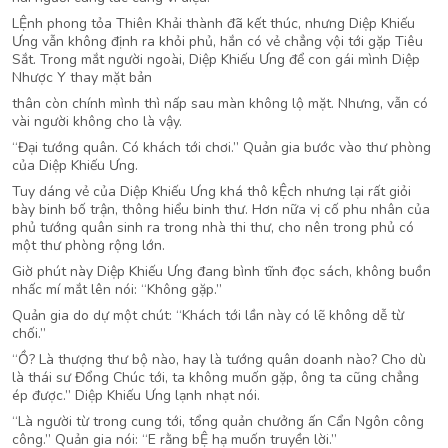
LỆnh phong tỏa Thiên Khải thành đã kết thúc, nhưng Diệp Khiếu
Ưng vẫn không định ra khỏi phủ, hắn có vẻ chẳng vội tới gặp Tiêu
Sắt. Trong mắt người ngoài, Diệp Khiếu Ưng để con gái mình Diệp
Nhược Y thay mặt bản
thân còn chính mình thì nấp sau màn không lộ mặt. Nhưng, vẫn có
vài người không cho là vậy.
“Đại tướng quân. Có khách tới chơi.” Quản gia bước vào thư phòng
của Diệp Khiếu Ưng.
Tuy dáng vẻ của Diệp Khiếu Ưng khá thô kỆch nhưng lại rất giỏi
bày binh bố trận, thông hiểu binh thư. Hơn nữa vị cố phu nhân của
phủ tướng quân sinh ra trong nhà thi thư, cho nên trong phủ có
một thư phòng rộng lớn.
Giờ phút này Diệp Khiếu Ưng đang bình tĩnh đọc sách, không buồn
nhấc mí mắt lên nói: “Không gặp.”
Quản gia do dự một chút: “Khách tới lần này có lẽ không dễ từ
chối.”
“Ồ? Là thượng thư bộ nào, hay là tướng quân doanh nào? Cho dù
là thái sư Đổng Chúc tới, ta không muốn gặp, ông ta cũng chẳng
ép được.” Diệp Khiếu Ưng lạnh nhạt nói.
“Là người từ trong cung tới, tổng quản chưởng ấn Cẩn Ngôn công
công.” Quản gia nói: “E rằng bỆ hạ muốn truyền lời.”