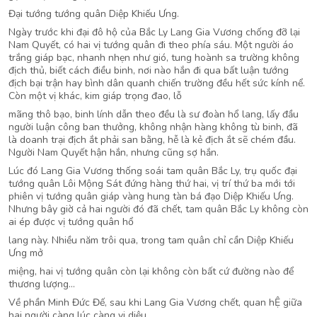
Đại tướng tướng quân Diệp Khiếu Ưng.
Ngày trước khi đại đô hộ của Bắc Ly Lang Gia Vương chống đỡ lại
Nam Quyết, có hai vị tướng quân đi theo phía sáu. Một người áo
trắng giáp bạc, nhanh nhẹn như gió, tung hoành sa trường không
địch thủ, biết cách điều binh, nơi nào hắn đi qua bất luận tướng
địch bại trận hay bình dân quanh chiến trường đều hết sức kính nể.
Còn một vị khác, kim giáp trọng đao, lỗ
mãng thô bạo, binh lính dẫn theo đều là sư đoàn hổ lang, lấy đầu
người luận công ban thưởng, không nhận hàng không tù binh, đã
là doanh trại địch ắt phải san bằng, hễ là kẻ địch ắt sẽ chém đầu.
Người Nam Quyết hận hắn, nhưng cũng sợ hắn.
Lúc đó Lang Gia Vương thống soái tam quân Bắc Ly, trụ quốc đại
tướng quân Lôi Mộng Sát đứng hàng thứ hai, vị trí thứ ba mới tới
phiên vị tướng quân giáp vàng hung tàn bá đạo Diệp Khiếu Ưng.
Nhưng bây giờ cả hai người đó đã chết, tam quân Bắc Ly không còn
ai ép được vị tướng quân hổ
lang này. Nhiều năm trôi qua, trong tam quân chỉ cần Diệp Khiếu
Ưng mở
miệng, hai vị tướng quân còn lại không còn bất cứ đường nào để
thương lượng…
Về phần Minh Đức Đế, sau khi Lang Gia Vương chết, quan hỆ giữa
hai người càng lúc càng vi diệu.