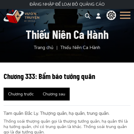
ĐĂNG NHẬP ĐỂ LOẠI BỎ QUẢNG CÁO
Thiếu Niên Ca Hành
Trang chủ
Thiếu Niên Ca Hành
Chương 333: Bẩm báo tướng quân
Chương trước
Chương sau
Tam quân Bắc Ly. Thượng quân, hạ quân, trung quân.
Thống soái thượng quân gọi là thượng tướng quân, hạ quân thì là
hạ tướng quân, chỉ có trung quân là khác. Thống soái trung quân
gọi là đại tướng quân.