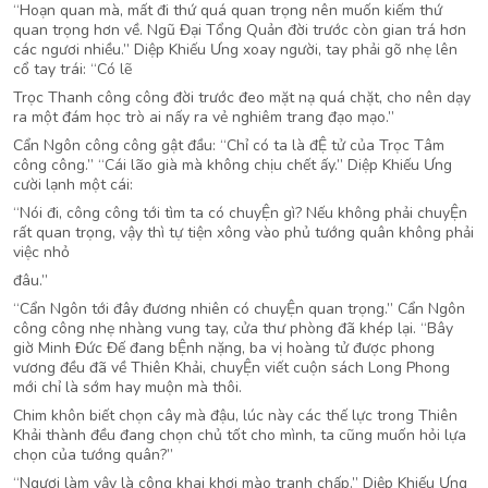
“Hoạn quan mà, mất đi thứ quá quan trọng nên muốn kiếm thứ
quan trọng hơn về. Ngũ Đại Tổng Quản đời trước còn gian trá hơn
các ngươi nhiều.” Diệp Khiếu Ưng xoay người, tay phải gõ nhẹ lên
cổ tay trái: “Có lẽ
Trọc Thanh công công đời trước đeo mặt nạ quá chặt, cho nên dạy
ra một đám học trò ai nấy ra vẻ nghiêm trang đạo mạo.”
Cẩn Ngôn công công gật đầu: “Chỉ có ta là đỆ tử của Trọc Tâm
công công.” “Cái lão già mà không chịu chết ấy.” Diệp Khiếu Ưng
cười lạnh một cái:
“Nói đi, công công tới tìm ta có chuyỆn gì? Nếu không phải chuyỆn
rất quan trọng, vậy thì tự tiện xông vào phủ tướng quân không phải
việc nhỏ
đâu.”
“Cẩn Ngôn tới đây đương nhiên có chuyỆn quan trọng.” Cẩn Ngôn
công công nhẹ nhàng vung tay, cửa thư phòng đã khép lại. “Bây
giờ Minh Đức Đế đang bỆnh nặng, ba vị hoàng tử được phong
vương đều đã về Thiên Khải, chuyỆn viết cuộn sách Long Phong
mới chỉ là sớm hay muộn mà thôi.
Chim khôn biết chọn cây mà đậu, lúc này các thế lực trong Thiên
Khải thành đều đang chọn chủ tốt cho mình, ta cũng muốn hỏi lựa
chọn của tướng quân?”
“Ngươi làm vậy là công khai khơi mào tranh chấp.” Diệp Khiếu Ưng