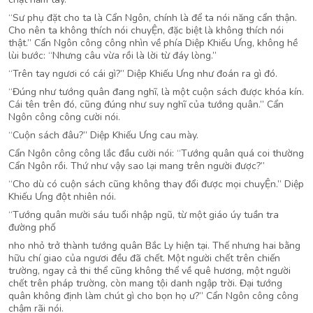
“Sư phụ đặt cho ta là Cẩn Ngôn, chính là để ta nói năng cẩn thận.
Cho nên ta không thích nói chuyỆn, đặc biệt là không thích nói
thật.” Cẩn Ngôn công công nhìn về phía Diệp Khiếu Ưng, không hề
lùi bước: “Nhưng câu vừa rồi là lời từ đáy lòng.”
“Trên tay ngươi có cái gì?” Diệp Khiếu Ưng như đoán ra gì đó.
“Đúng như tướng quân đang nghĩ, là một cuộn sách được khóa kín.
Cái tên trên đó, cũng đúng như suy nghĩ của tướng quân.” Cẩn
Ngôn công công cười nói.
“Cuộn sách đâu?” Diệp Khiếu Ưng cau mày.
Cẩn Ngôn công công lắc đầu cười nói: “Tướng quân quá coi thường
Cẩn Ngôn rồi. Thứ như vậy sao lại mang trên người được?”
“Cho dù có cuộn sách cũng không thay đổi được mọi chuyỆn.” Diệp
Khiếu Ưng đột nhiên nói.
“Tướng quân mười sáu tuổi nhập ngũ, từ một giáo úy tuần tra
đường phố
nho nhỏ trở thành tướng quân Bắc Ly hiện tại. Thế nhưng hai bằng
hữu chí giao của ngươi đều đã chết. Một người chết trên chiến
trường, ngay cả thi thể cũng không thể về quê hương, một người
chết trên pháp trường, còn mang tội danh ngập trời. Đại tướng
quân không định làm chút gì cho bọn họ ư?” Cẩn Ngôn công công
chậm rãi nói.