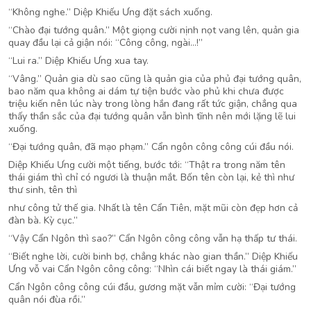
“Không nghe.” Diệp Khiếu Ưng đặt sách xuống.
“Chào đại tướng quân.” Một giọng cười nịnh nọt vang lên, quản gia
quay đầu lại cả giận nói: “Công công, ngài…!”
“Lui ra.” Diệp Khiếu Ưng xua tay.
“Vâng.” Quản gia dù sao cũng là quản gia của phủ đại tướng quân,
bao năm qua không ai dám tự tiện bước vào phủ khi chưa được
triệu kiến nên lúc này trong lòng hắn đang rất tức giận, chẳng qua
thấy thần sắc của đại tướng quân vẫn bình tĩnh nên mới lặng lẽ lui
xuống.
“Đại tướng quân, đã mạo phạm.” Cẩn ngôn công công cúi đầu nói.
Diệp Khiếu Ưng cười một tiếng, bước tới: “Thật ra trong năm tên
thái giám thì chỉ có ngươi là thuận mắt. Bốn tên còn lại, kẻ thì như
thư sinh, tên thì
như công tử thế gia. Nhất là tên Cẩn Tiên, mặt mũi còn đẹp hơn cả
đàn bà. Kỳ cục.”
“Vậy Cẩn Ngôn thì sao?” Cẩn Ngôn công công vẫn hạ thấp tư thái.
“Biết nghe lời, cười binh bợ, chẳng khác nào gian thần.” Diệp Khiếu
Ưng vỗ vai Cẩn Ngôn công công: “Nhìn cái biết ngay là thái giám.”
Cẩn Ngôn công công cúi đầu, gương mặt vẫn mỉm cười: “Đại tướng
quân nói đùa rồi.”