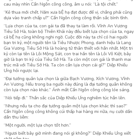
cau mày nhìn Cẩn Ngôn công công, âm u nói: “Là tội chết.”
“Kẻ thua mới chết. Năm xưa bỆ hạ đạt được đế vị, chẳng phải cũng
dựa vào tranh chấp ư?” Cẩn Ngôn công công thần sắc bình tĩnh.
“Lựa chọn của ta, con gái ta đã thay ta làm rồi. Vĩnh An Vương
Tiêu Sở Hà, toàn bộ Thiên Khải này đều biết lựa chọn của ta, ngay
cả bỆ hạ cũng không nghi ngờ. Cuộc đời này ta chỉ có hai người
bạn tri kỷ, một người tên là Tiêu Nhược Phong, danh hiệu là Lang
Gia Vương. Tiêu Sở Hà là hoàng tử thân thiết với hắn nhất. Một tri
kỷ còn lại tên là Lôi Mộng Sát, con trai hắn tên là Lôi Vô Kiệt, bây
giờ là bạn tri kỷ của Tiêu Sở Hà. Ta còn một con gái là thanh mai
trúc mã với Tiêu Sở Hà. Ta còn cần lựa chọn cái gì?” Diệp Khiếu
Ưng hỏi ngược lại.
“Đại tướng quân lựa chọn là giữa Bạch Vương, Xích Vương, Vĩnh
An Vương. Nếu trong ba người này đúng là đại tướng quân không
còn lựa chọn nào khác.” Ánh mắt Cẩn Ngôn công công lóe sáng.
“Nói tiếp đi.” Thần sắc của Diệp Khiếu Ưng nghiêm túc hẳn lên.
“Nhưng nếu ta cho đại tướng quân một lựa chọn khác thì sao?”
Cẩn Ngôn công công không cúi thấp hai hàng mi nữa, nụ cười dần
dần thu liễm:
“Một người, một lựa chọn tốt hơn.”
“Ngươi biết bây giờ mình đang nói gì không?” Diệp Khiếu Ưng xiết
chặt nắm tay.