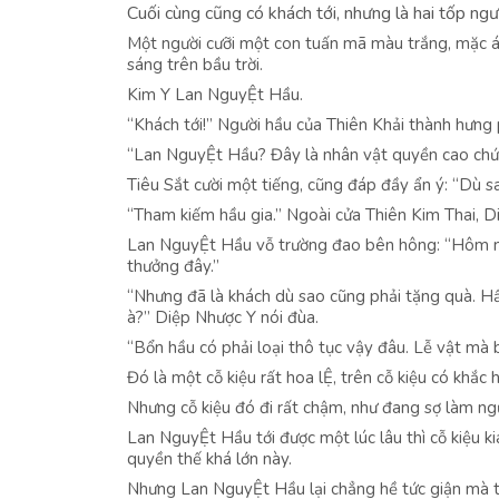
Cuối cùng cũng có khách tới, nhưng là hai tốp ngư
Một người cưỡi một con tuấn mã màu trắng, mặc á
sáng trên bầu trời.
Kim Y Lan NguyỆt Hầu.
“Khách tới!” Người hầu của Thiên Khải thành hưng
“Lan NguyỆt Hầu? Đây là nhân vật quyền cao chức 
Tiêu Sắt cười một tiếng, cũng đáp đầy ẩn ý: “Dù s
“Tham kiếm hầu gia.” Ngoài cửa Thiên Kim Thai, D
Lan NguyỆt Hầu vỗ trường đao bên hông: “Hôm nay
thưởng đây.”
“Nhưng đã là khách dù sao cũng phải tặng quà. Hầu
à?” Diệp Nhược Y nói đùa.
“Bổn hầu có phải loại thô tục vậy đâu. Lễ vật mà b
Đó là một cỗ kiệu rất hoa lỆ, trên cỗ kiệu có khắc
Nhưng cỗ kiệu đó đi rất chậm, như đang sợ làm ngư
Lan NguyỆt Hầu tới được một lúc lâu thì cỗ kiệu kia
quyền thế khá lớn này.
Nhưng Lan NguyỆt Hầu lại chẳng hề tức giận mà từ 