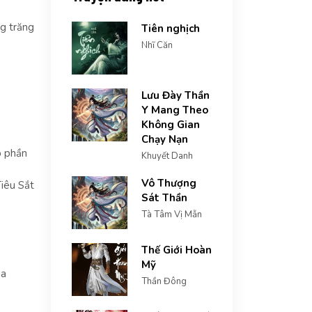
g trăng
Tiên nghịch
Nhĩ Căn
Lưu Đày Thần
Y Mang Theo
Không Gian
Chạy Nạn
p phần
Khuyết Danh
Vô Thượng
Tiêu Sắt
Sát Thần
Tà Tâm Vị Mẫn
Thế Giới Hoàn
Mỹ
ia
Thần Đông