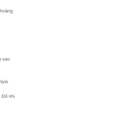
i hoàng
m sao
tình
 Đồ nhị