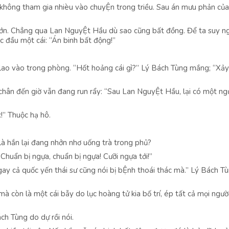
không tham gia nhièu vào chuyỆn trong triều. Sau án mưu phản củ
lớn. Chẳng qua Lan NguyỆt Hầu dù sao cũng bất đồng. Để ta suy n
c đầu một cái: “Án binh bất động!”
n lao vào trong phòng. “Hốt hoảng cái gì?” Lý Bách Tùng mắng; “Xảy
i chân đến giờ vẫn đang run rẩy: “Sau Lan NguyỆt Hầu, lại có một ng
!” Thuộc hạ hô.
 là hắn lại đang nhởn nhơ uống trà trong phủ?
Chuẩn bị ngựa, chuẩn bị ngựa! Cưỡi ngựa tới!”
Ngay cả quốc yến thái sư cũng nói bị bỆnh thoái thác mà.” Lý Bách T
mà còn là một cái bẫy do lục hoàng tử kia bố trí, ép tất cả mọi ngườ
ch Tùng do dự rồi nói.