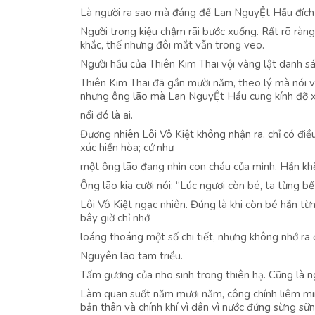
Là người ra sao mà đáng để Lan NguyỆt Hầu đích 
Người trong kiệu chậm rãi bước xuống. Rất rõ ràn
khắc, thế nhưng đôi mắt vẫn trong veo.
Người hầu của Thiên Kim Thai vội vàng lật danh s
Thiên Kim Thai đã gần mười năm, theo lý mà nói v
nhưng ông lão mà Lan NguyỆt Hầu cung kính đỡ x
nổi đó là ai.
Đương nhiên Lôi Vô Kiệt không nhận ra, chỉ có đi
xúc hiền hòa; cứ như
một ông lão đang nhìn con cháu của mình. Hắn khẽ
Ông lão kia cười nói: “Lúc ngươi còn bé, ta từng bế
Lôi Vô Kiệt ngạc nhiên. Đúng là khi còn bé hắn từn
bây giờ chỉ nhớ
loáng thoáng một số chi tiết, nhưng không nhớ ra 
Nguyên lão tam triều.
Tấm gương của nho sinh trong thiên hạ. Cũng là 
Làm quan suốt năm mươi năm, công chính liêm min
bản thân và chính khí vì dân vì nước đứng sừng sữ