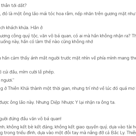
thân tới dắt?
g, đó là một ông lão mái tóc hoa râm, nếp nhăn trên gương mặt như
ách khách khứa. Hắn ở
ương công quý tộc, văn võ bá quan, có ai mà hắn không nhận ra? T
uống này, hắn có làm thế nào cũng không nhớ
ều hắn cảm thấy ánh mắt người trước mặt nhìn về phía mình mang t
 cúi đầu, mỉm cười lễ phép.
 ngươi.”
g ở Thiên Khải thành một thời gian, nhưng trí nhớ về lúc đó quá mơ h
được ông lão này. Nhưng Diệp Nhược Y lại nhận ra ông ta.
người đứng đầu văn võ bá quan!
h, không kết bè kết đảng, không kết giao quyền quý, dựa vào tài 
ng trong triều đình, dựa vào một đôi tay mà nâng đỡ cả Bắc Ly. Thiê