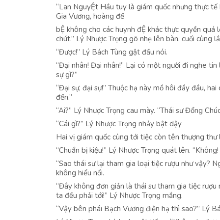
“Lan NguyỆt Hầu tuy là giám quốc nhưng thực tế 
Gia Vương, hoàng đế
bỆ không cho các huynh đỆ khác thực quyền quá 
chút.” Lý Nhược Trọng gõ nhẹ lên bàn, cuối cùng lắ
“Được!” Lý Bách Tùng gật đầu nói.
“Đại nhân! Đại nhân!” Lại có một người đi nghe ti
sự gì?”
“Đại sự, đại sự!” Thuộc hạ này mồ hôi đầy đầu, ha
đến.”
“Ai?” Lý Nhược Trọng cau mày. “Thái sư Đổng Chúc
“Cái gì?” Lý Nhược Trọng nhảy bật dậy
Hai vị giám quốc cùng tới tiệc còn tên thượng thư
“Chuẩn bị kiệu!” Lý Nhược Trọng quát lên. “Không! 
“Sao thái sư lại tham gia loại tiệc rượu như vậy? 
không hiểu nổi.
“Đây không đơn giản là thái sư tham gia tiệc rượu 
ta đều phải tới!” Lý Nhược Trọng mắng.
“Vậy bên phái Bạch Vương điện hạ thì sao?” Lý Bá