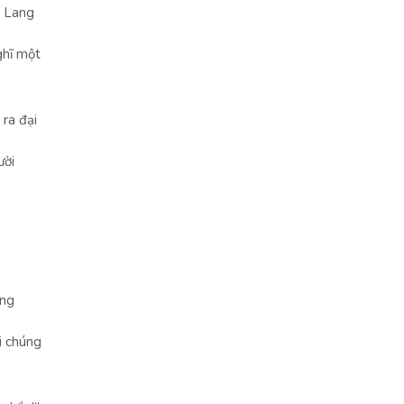
a Lang
ghĩ một
 ra đại
ười
ùng
i chúng