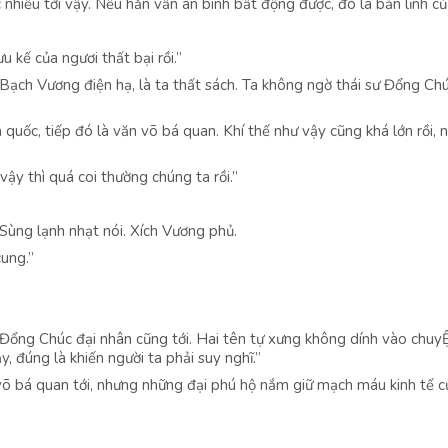
nhiều tới vậy. Nếu hắn vẫn án binh bất động được, đó là bản lĩnh củ
 kế của ngươi thất bại rồi.”
“Bạch Vương điện hạ, là ta thất sách. Ta không ngờ thái sư Đổng Chú
m quốc, tiếp đó là văn võ bá quan. Khí thế như vậy cũng khá lớn rồi,
ậy thì quá coi thường chúng ta rồi.”
 Sùng lạnh nhạt nói. Xích Vương phủ.
ung.”
 Đổng Chúc đại nhân cũng tới. Hai tên tự xưng không dính vào chuy
, đúng là khiến người ta phải suy nghĩ.”
 võ bá quan tới, nhưng những đại phú hộ nắm giữ mạch máu kinh tế c