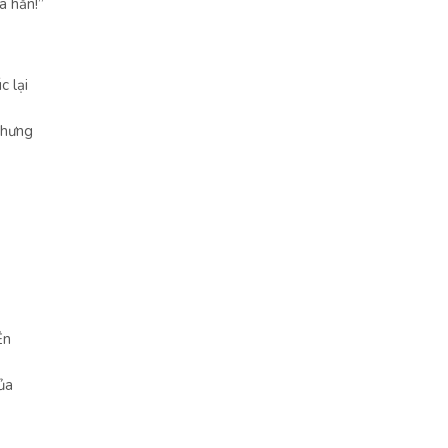
a hắn!”
c lại
 nhưng
Ện
ủa