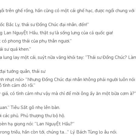
ồi trên ghế rồng, hắn cũng có một cái ghế hạc, được ngồi chung vớ
ốc Bắc Ly, thái sư Đổng Chúc đại nhân, đến!”
g Lan NguyỆt Hầu, thật sự là sống lưng của cả quốc gia!
 có phong thái của phụ thân ngươi.”
i sư quá khen.”
ia lung lay một cái, suýt nữa văng khỏi tay: “Thái sư Đổng Chúc? Là
ại tướng quân, thái sư
nh nhạt nói> “Nhưng Đổng Chúc đại nhân không phải người luôn nói 
 tình cảm đó rồi.”
 giá, có tình cảm như vậy mà chỉ để mời ông ấy ăn một bữa cơm à?”
an.” Tiêu Sắt gõ nhẹ lên bàn.
ới các phủ. Phủ thượng thư bộ hộ.
bèn hạ giọng nói: “Lan NguyỆt Hầu?”
ng triều, hắn còn tới, chúng ta…” Lý Bách Tùng lo âu nói.