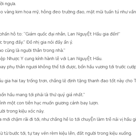
ời ngựa.
o vàng kim hoa mỹ, hông đeo trường đao, mặt mũi tuấn tú như vần
 phấn hô to: “Giám quốc đại nhân, Lan NguyỆt Hầu gia đến!”
trọng đấy.” Đồ nhị gia nói đầy ẩn ý.
ao cũng là người thân trong nhà.”
iệp Nhược Y cung kính hành lễ với Lan NguyỆt Hầu.
 phụ thân ngươi không thể tới được, bổn hầu vương tới trước cướ
 gia hai tay trống trơn, chẳng lẽ định tặng thanh đao tốt này cho 
ổn hầu mang tới phải là thứ quý giá nhất.”
 hình một con tiên hạc muốn giương cánh bay lượn.
ời trong kiệu xóc nảy.
 mới chậm rãi đi tới, như chẳng hề lo tới chuyỆn làm trễ nải vị hầu g
từ bước tới, tự tay vén rèm kiệu lên, đắt người trong kiệu xuống.