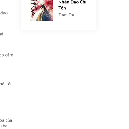
Nhân Đạo Chí
Tôn
 đao
Trạch Trư
hế
heo cảm
ồ, tới
hoa của
n hạ