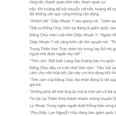
rộng lớn, thanh quan kính hắn, tham quan sợ
hắn. Khi hoàng đế nói chuyỆn với hắn, hoàng để ng
đế, không cần quỳ cũng không cần đứng.
“Khách tới!” Diệp Nhược Y cao giọng nói. “Giám qu
Thái sư Đổng Chúc, hiện tại đang là giám quốc cùn
Đổng Chúc mỉm cười nhìn Diệp Nhược Y: “Ngươi rất
Diệp Nhược Y vội vàng kính cẩn ôm quyền nói: “Thá
Trong Thiên Kim Thai, chén trà trong tay Đồ nhị g
ngươi mời được người này tới?”
“Tình cảm. Bất luận Lang Gia Vương hay trụ quốc đ
Đổng Chúc đều có một chút tình cảm.” Tiêu Sắt lạ
cảm, cho nên bữa tiệc lần này coi như dùng hết chỗ
“Tình cảm của Đổng Chúc đại nhân đúng là rất quý
gia hỏi.
“Không phải để mời ông ấy mà là mời văn võ bá qu
Tin tức tại Thiên Khải thành nhanh chóng truyền t
Lý Nhược Trọng nghe người dưới thông báo xong 
“Phụ thân, Lan NguyỆt Hầu đang làm giám quốc tro