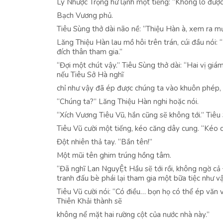
Lý Nhược Trọng hừ lạnh một tiếng: “Không lo được 
Bạch Vương phủ.
Tiêu Sùng thở dài não nề: “Thiệu Hàn à, xem ra mưu
Lăng Thiệu Hàn lau mồ hôi trên trán, cúi đầu nói: 
đích thân tham gia.”
“Đợi một chút vậy.” Tiêu Sùng thở dài: “Hai vị giá
nếu Tiêu Sở Hà nghĩ
chỉ như vậy đã ép được chúng ta vào khuôn phép, v
“Chúng ta?” Lăng Thiệu Hàn nghi hoặc nói.
“Xích Vương Tiêu Vũ, hắn cũng sẽ không tới.” Tiêu
Tiêu Vũ cười một tiếng, kéo căng dây cung. “Kéo c
Đột nhiên thả tay. “Bắn tên!”
Một mũi tên ghim trúng hồng tâm.
“Đã nghĩ Lan NguyỆt Hầu sẽ tới rồi, không ngờ cả
tranh đấu bè phái lại tham gia một bữa tiệc như vậy
Tiêu Vũ cười nói: “Có điều… bọn họ có thể ép văn
Thiên Khải thành sẽ
không nể mặt hai rường cột của nước nhà này.”