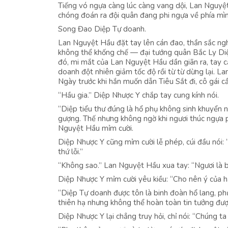
Tiếng vó ngựa càng lúc càng vang dội, Lan Nguy
chóng đoán ra đội quân đang phi ngựa về phía mình
Song Đao Diệp Tự doanh.
Lan Nguyệt Hầu đặt tay lên cán đao, thần sắc ngh
không thể khống chế — đại tướng quân Bắc Ly Diệ
đó, mi mắt của Lan Nguyệt Hầu dần giãn ra, tay c
doanh đột nhiên giảm tốc độ rồi từ từ dừng lại. L
Ngày trước khi hắn muốn dẫn Tiêu Sắt đi, cô gái 
“Hầu gia.” Diệp Nhược Y chắp tay cung kính nói.
“Diệp tiểu thư đúng là hổ phụ không sinh khuyển 
gượng. Thế nhưng không ngờ khi ngươi thúc ngựa p
Nguyệt Hầu mỉm cười.
Diệp Nhược Y cũng mỉm cười lễ phép, cúi đầu nói: 
thứ lỗi.”
“Không sao.” Lan Nguyệt Hầu xua tay: “Ngươi là bằ
Diệp Nhược Y mỉm cười yêu kiều: “Cho nên ý của hầ
“Diệp Tự doanh được tôn là binh đoàn hổ lang, phụ
thiên hạ nhưng không thể hoàn toàn tin tưởng đư
Diệp Nhược Y lại chẳng truy hỏi, chỉ nói: “Chúng t