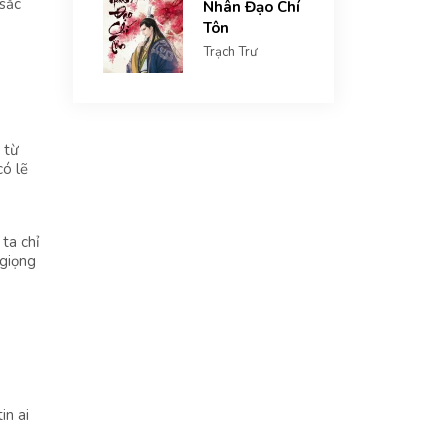
 sắc
Nhân Đạo Chí
Tôn
Trạch Trư
 từ
có lẽ
ta chỉ
 giọng
in ai