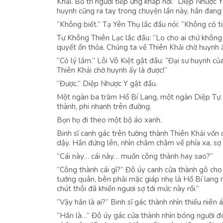
Khải. Bố trí người tiếp ứng khắp nơi.” Diệp Nhược 
huynh cũng ra tay trong chuyện lần này, hắn đang
“Không biết.” Tạ Yên Thụ lắc đầu nói: “Không có ti
Tư Không Thiên Lạc lắc đầu: “Lo cho ai chứ không 
quyết ổn thỏa. Chúng ta về Thiên Khải chờ huynh ấ
“Có lý lắm.” Lôi Vô Kiệt gật đầu: “Đại sư huynh c
Thiên Khải chờ huynh ấy là được!”
“Được.” Diệp Nhược Y gật đầu.
Một ngàn ba trăm Hổ Bí Lang, một ngàn Diệp Tự 
thành, phi nhanh trên đường.
Bọn họ đi theo một bộ áo xanh.
Binh sĩ canh gác trên tường thành Thiên Khải vốn 
dậy. Hắn đứng lên, nhìn chằm chằm về phía xa, sợ t
“Cái này… cái này… muốn công thành hay sao?”
“Công thành cái gì?” Đô úy canh cửa thành gõ cho
tướng quân, bên phải mặc giáp nhẹ là Hổ Bí lang
chút thôi đã khiến ngươi sợ tới mức này rồi.”
“Vậy hắn là ai?” Binh sĩ gác thành nhìn thiếu niên
“Hắn là…” Đô úy gác cửa thành nhìn bóng người đ