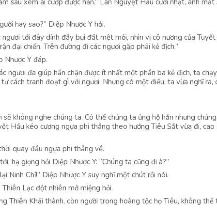
năm sau xem ai cướp được hắn.” Lan Nguyệt Hầu cười nhạt, ánh mắt
người hay sao?” Diệp Nhược Y hỏi.
ngươi tới đây dính đầy bụi đất mệt mỏi, nhìn vị cô nương của Tuyết
ận đại chiến. Trên đường đi các ngươi gặp phải kẻ địch.”
ệp Nhược Y đáp.
c ngươi đã giúp hắn chặn được ít nhất một phần ba kẻ địch, ta chạy
 tư cách tranh đoạt gì với ngươi. Nhưng có một điều, ta vừa nghĩ ra, 
ắn sẽ không nghe chúng ta. Có thể chúng ta ủng hộ hắn nhưng chúng 
yệt Hầu kéo cương ngựa phi thẳng theo hướng Tiêu Sắt vừa đi, cao
hời quay đầu ngựa phi thẳng về.
ới, hạ giọng hỏi Diệp Nhược Y: “Chúng ta cũng đi à?”
lại Ninh Chỉ!” Diệp Nhược Y suy nghĩ một chút rồi nói.
 Thiên Lạc đột nhiên mở miệng hỏi.
ng Thiên Khải thành, còn người trong hoàng tộc họ Tiêu, không thể t