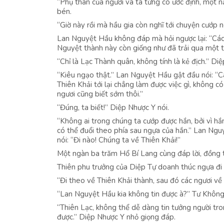
“Phụ thân của ngươi và ta từng có ước định, một 
bén.
“Giờ này rồi mà hầu gia còn nghĩ tới chuyện cướp 
Lan Nguyệt Hầu không đáp mà hỏi ngược lại: “Các 
Nguyệt thành này còn giống như đã trải qua một tr
“Chỉ là Lạc Thành quân, không tính là kẻ địch.” Di
“Kiêu ngạo thật.” Lan Nguyệt Hầu gật đầu nói: “Cá
Thiên Khải tới lại chẳng làm được việc gì, không có
ngươi cũng biết sớm thôi.”
“Đúng, ta biết!” Diệp Nhược Y nói.
“Không ai trong chúng ta cướp được hắn, bởi vì h
có thể đuổi theo phía sau ngựa của hắn.” Lan Ngu
nói: “Đi nào! Chúng ta về Thiên Khải!”
Một ngàn ba trăm Hổ Bí Lang cùng đáp lời, đồng t
Thiên phu trưởng của Diệp Tự doanh thúc ngựa đi t
“Đi theo về Thiên Khải thành, sau đó các ngươi về 
“Lan Nguyệt Hầu kia không tin được à?” Tư Không
“Thiên Lạc, không thể dễ dàng tin tưởng người tro
được.” Diệp Nhược Y nhỏ giọng đáp.