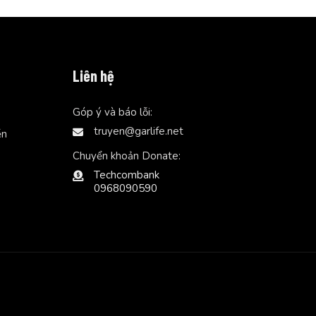
Liên hệ
Góp ý và báo lỗi:
truyen@garlife.net
ễn
Chuyển khoản Donate:
Techcombank
0968090590