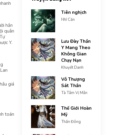
 nhanh
Tiên nghịch
Nhĩ Căn
ười hắn
ội quân
 Tự
Lưu Đày Thần
hược Y.
Y Mang Theo
Không Gian
Chạy Nạn
ng
Khuyết Danh
 Lan
Vô Thượng
hầu giá
Sát Thần
Tà Tâm Vị Mẫn
Thế Giới Hoàn
nh toán
Mỹ
Thần Đông