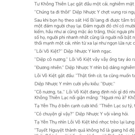
Tư Không Thiên Lạc gật đầu một cái, nghiêm mặt n
“Chúng ta đi thôi!” Diệp Nhược Y chợt vung roi ng
Sau khi bọn họ theo sát Hổ Bí lang đi được tầm tr
một đám người chạy lại. Đám người đó chỉ có mườ
kiếm, hầu như ai cũng mặc áo trắng, thúc ngựa phi
số họ, người phi nhanh nhất cũng là người nổi bật 
thổi mạnh một cái, nhìn từ xa lại như ngọn lửa rực 
“Lôi Vô Kiệt?” Diệp Nhược Y kinh ngạc.
“Diệp cô nương.” Lôi Vô Kiệt vẫy vẫy ống tay áo rác
“Đương nhiên.” Diệp Nhược Y nhìn bộ dáng nghiêm 
Lôi Vô Kiệt gật đầu: “Thật tình cờ, ta cũng muốn tớ
Diệp Nhược Y mỉm cười yêu kiều: “Được.”
“Cô nương, ta..” Lôi Vô Kiệt đang định nói gì đó 
Không Thiên Lạc nổi giận mắng: “Ngươi mù à? Khô
Tạ Yên Thụ ở bên cạnh cười khổ: “Thiên Lạc sư tỷ,
“Có chuyện gì vậy?” Diệp Nhược Y vội vàng hỏi.
Tạ Yên Thụ nhìn Lôi Vô Kiệt khó nhọc trèo lại lưn
“Tuyết Nguyệt thành quả không hổ là giang hồ đệ 