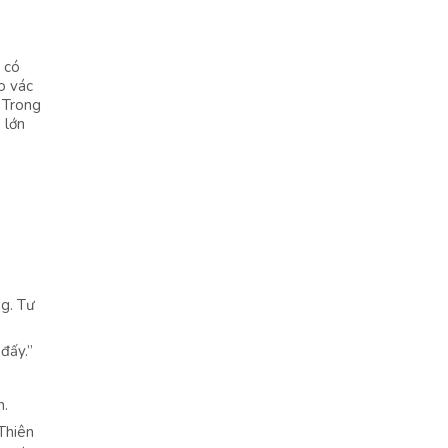
 có
o vác
. Trong
 lớn
ng. Tư
đấy.”
h.
Thiên