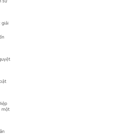
n sư
 giải
Đến
guyệt
 bật
Diệp
h một
hân