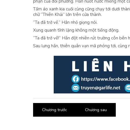
phận của đối phương. Hắn nuốt nước miếng một cái,
Tấm áo xanh kia cuối cùng cũng chạy tới dưới thàn
chữ “Thiên Khải” lớn trên cửa thành.
“Ta đã trở về.” Hắn nhỏ giọng nói.
Xung quanh tĩnh lặng không một tiếng động.
“Ta đã trở về!” Hắn đột nhiên rút trường côn bên h
Sau lưng hắn, thiên quân vạn mã phóng tới, cùng r
Chương trước
Chương sau