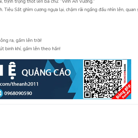
 trịnh trọng thốt lên ba chữ. “Vĩnh An Vương.”
h. Tiêu Sắt ghìm cương ngựa lại, chậm rãi ngẩng đầu nhìn lên, quan 
ông ra, gầm lên trời!
út binh khí, gầm lên theo hắn!