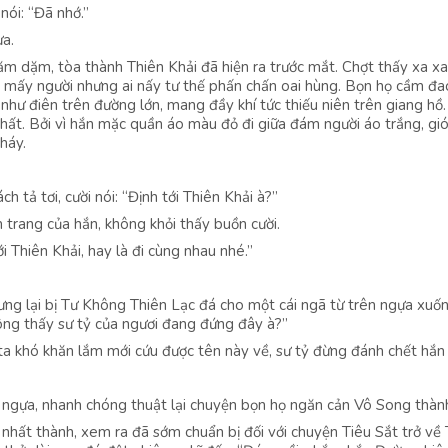
ói: “Đã nhớ.”
ựa.
ăm dặm, tòa thành Thiên Khải đã hiện ra trước mắt. Chợt thấy xa xa
i mấy người nhưng ai nấy tư thế phấn chấn oai hùng. Bọn họ cầm đa
 như điên trên đường lớn, mang đầy khí tức thiếu niên trên giang hồ
nhất. Bởi vì hắn mặc quần áo màu đỏ đi giữa đám người áo trắng, gió
cháy.
h tả tơi, cười nói: “Định tới Thiên Khải à?”
trang của hắn, không khỏi thấy buồn cười.
i Thiên Khải, hay là đi cùng nhau nhé.”
nhưng lại bị Tư Không Thiên Lạc đá cho một cái ngã từ trên ngựa xuố
ng thấy sư tỷ của ngươi đang đứng đây à?”
 ta khó khăn lắm mới cứu được tên này về, sư tỷ đừng đánh chết hắn 
g ngựa, nhanh chóng thuật lại chuyện bọn họ ngăn cản Vô Song thàn
nhất thành, xem ra đã sớm chuẩn bị đối với chuyện Tiêu Sắt trở về 