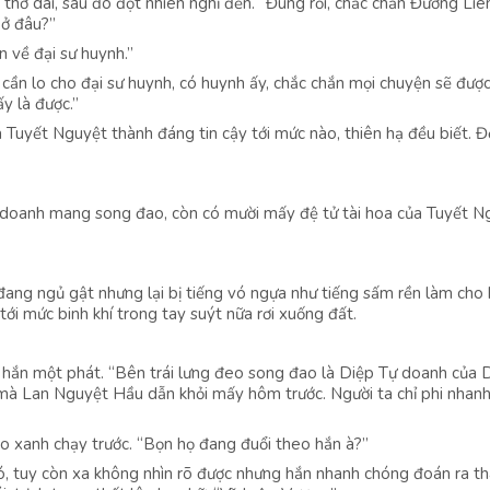
Y thở dài, sau đó đột nhiên nghĩ đến. “Đúng rồi, chắc chắn Đường Liê
 ở đâu?”
n về đại sư huynh.”
cần lo cho đại sư huynh, có huynh ấy, chắc chắn mọi chuyện sẽ được
y là được.”
ủa Tuyết Nguyệt thành đáng tin cậy tới mức nào, thiên hạ đều biết. 
doanh mang song đao, còn có mười mấy đệ tử tài hoa của Tuyết N
đang ngủ gật nhưng lại bị tiếng vó ngựa như tiếng sấm rền làm cho
ới mức binh khí trong tay suýt nữa rơi xuống đất.
 hắn một phát. “Bên trái lưng đeo song đao là Diệp Tự doanh của 
 mà Lan Nguyệt Hầu dẫn khỏi mấy hôm trước. Người ta chỉ phi nhan
 áo xanh chạy trước. “Bọn họ đang đuổi theo hắn à?”
ó, tuy còn xa không nhìn rõ được nhưng hắn nhanh chóng đoán ra t