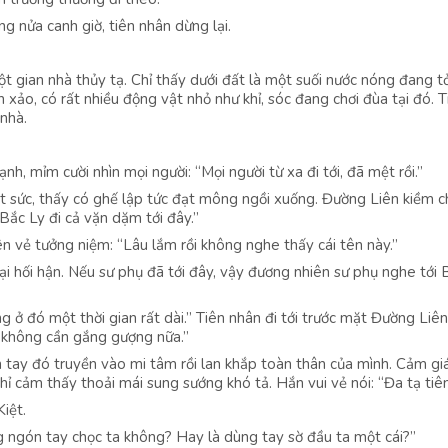
ng nửa canh giờ, tiên nhân dừng lại.
t gian nhà thủy tạ. Chỉ thấy dưới đất là một suối nước nóng đang t
h xảo, có rất nhiều động vật nhỏ như khỉ, sóc đang chơi đùa tại đó. T
 nhà.
h, mỉm cười nhìn mọi người: “Mọi người từ xa đi tới, đã mệt rồi.”
t sức, thấy có ghế lập tức đạt mông ngồi xuống. Đường Liên kiềm c
Bắc Ly đi cả vặn dặm tới đây.”
n vẻ tưởng niệm: “Lâu lắm rồi không nghe thấy cái tên này.”
ại hối hận. Nếu sư phụ đã tới đây, vậy đương nhiên sư phụ nghe tới 
ng ở đó một thời gian rất dài.” Tiên nhân đi tới trước mặt Đường Liê
, không cần gắng gượng nữa.”
 tay đó truyền vào mi tâm rồi lan khắp toàn thân của mình. Cảm gi
hỉ cảm thấy thoải mái sung sướng khó tả. Hắn vui vẻ nói: “Đa tạ tiê
Kiệt.
ng ngón tay chọc ta không? Hay là dùng tay sờ đầu ta một cái?”