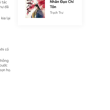
Nhân Đạo Chí
 tác
như đã
Tôn
Trạch Trư
kia lại
khi có
 không
 bước
bọn họ.