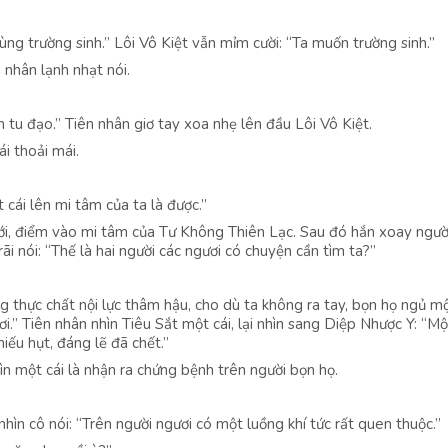
cùng trường sinh.” Lôi Vô Kiệt vẫn mỉm cười: “Ta muốn trường sinh.”
 nhân lạnh nhạt nói.
tu đạo.” Tiên nhân giơ tay xoa nhẹ lên đầu Lôi Vô Kiệt.
ái thoải mái.
cái lên mi tâm của ta là được.”
ới, điểm vào mi tâm của Tư Không Thiên Lạc. Sau đó hắn xoay người
i nói: “Thế là hai người các ngươi có chuyện cần tìm ta?”
g thực chất nội lực thâm hậu, cho dù ta không ra tay, bọn họ ngủ mộ
ơi.” Tiên nhân nhìn Tiêu Sắt một cái, lại nhìn sang Diệp Nhược Y: “Mộ
hiếu hụt, đáng lẽ đã chết.”
ìn một cái là nhận ra chứng bệnh trên người bọn họ.
nhìn cô nói: “Trên người ngươi có một luồng khí tức rất quen thuộc.”