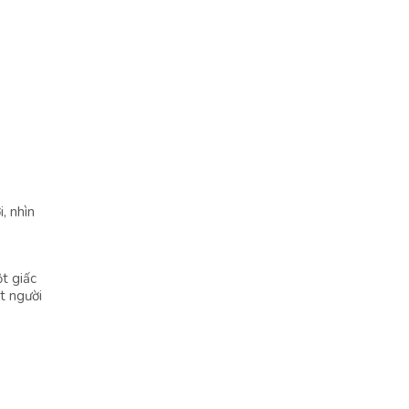
, nhìn
t giấc
t người