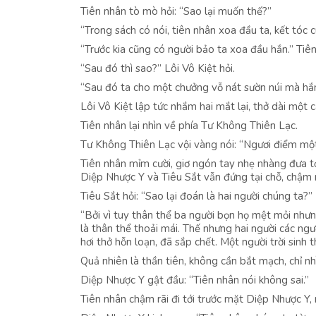
Tiên nhân tò mò hỏi: “Sao lại muốn thế?”
“Trong sách có nói, tiên nhân xoa đầu ta, kết tóc 
“Trước kia cũng có người bảo ta xoa đầu hắn.” Tiên
“Sau đó thì sao?” Lôi Vô Kiệt hỏi.
“Sau đó ta cho một chưởng vỗ nát sườn núi mà hắn 
Lôi Vô Kiệt lập tức nhắm hai mắt lại, thở dài một c
Tiên nhân lại nhìn về phía Tư Không Thiên Lạc.
Tư Không Thiên Lạc vội vàng nói: “Ngươi điểm một 
Tiên nhân mỉm cười, giơ ngón tay nhẹ nhàng đưa t
Diệp Nhược Y và Tiêu Sắt vẫn đứng tại chỗ, chậm rã
Tiêu Sắt hỏi: “Sao lại đoán là hai người chúng ta?”
“Bởi vì tuy thân thể ba người bọn họ mệt mỏi nhưn
là thân thể thoải mái. Thế nhưng hai người các ngư
hơi thở hỗn loạn, đã sắp chết. Một người trời sinh t
Quả nhiên là thần tiên, không cần bắt mạch, chỉ nh
Diệp Nhược Y gật đầu: “Tiên nhân nói không sai.”
Tiên nhân chậm rãi đi tới trước mặt Diệp Nhược Y, 