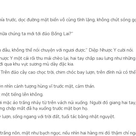
ía trước, dọc đường mặt biển vô cùng tĩnh lặng, không chút sóng g
u nữa chúng ta mới tới đảo Bồng Lai?”
nh đâu, không thể nói chuyện với ngươi được.” Diệp Nhược Y cười nói.
ược Y một cái rồi thu mái chèo lại, hai tay chắp sau lưng như những
 đi qua khu vực sương mù dày đặc kia.
Trên đảo cây cao chọc trời, chim chóc bay lượn, trên đỉnh núi có thể
n nhìn cảnh tượng hùng vĩ trước mặt, cảm thán.
t một tiếng lên không.
i mặc áo trắng nhảy từ trên vách núi xuống. Người đó giang hai tay
rong chớp mắt đã hạ xuống trước mặt bọn họ.
 lượn, sống ngang với trời đất, tuổi tác bằng nhật nguyệt.
 trắng nõn, mặt như bạch ngọc, nếu nhìn hai hàng mi đó thậm chí ng