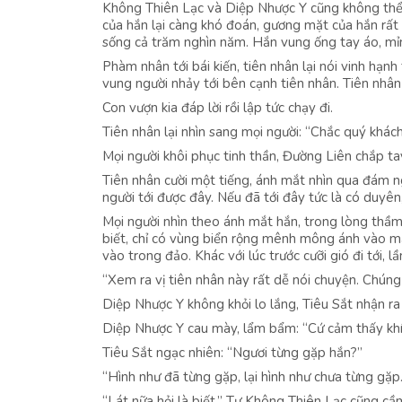
Không Thiên Lạc và Diệp Nhược Y cũng không thể 
của hắn lại càng khó đoán, gương mặt của hắn rất 
sống cả trăm nghìn năm. Hắn vung ống tay áo, mỉm 
Phàm nhân tới bái kiến, tiên nhân lại nói vinh hạnh
vung người nhảy tới bên cạnh tiên nhân. Tiên nhân x
Con vượn kia đáp lời rồi lập tức chạy đi.
Tiên nhân lại nhìn sang mọi người: “Chắc quý khác
Mọi người khôi phục tinh thần, Đường Liên chắp tay
Tiên nhân cười một tiếng, ánh mắt nhìn qua đám ng
người tới được đây. Nếu đã tới đây tức là có duyê
Mọi người nhìn theo ánh mắt hắn, trong lòng thầm 
biết, chỉ có vùng biển rộng mênh mông ánh vào mắt
vào trong đảo. Khác với lúc trước cưỡi gió đi tới,
“Xem ra vị tiên nhân này rất dễ nói chuyện. Chúng t
Diệp Nhược Y không khỏi lo lắng, Tiêu Sắt nhận ra 
Diệp Nhược Y cau mày, lẩm bẩm: “Cứ cảm thấy khí 
Tiêu Sắt ngạc nhiên: “Ngươi từng gặp hắn?”
“Hình như đã từng gặp, lại hình như chưa từng gặp.
“Lát nữa hỏi là biết.” Tư Không Thiên Lạc cũng cầ