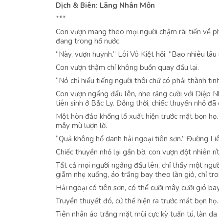
Dịch & Biên: Lãng Nhân Môn
***
Con vượn mang theo mọi người chậm rãi tiến về ph
đang trong hồ nước.
“Này, vượn huynh.” Lôi Vô Kiệt hỏi: “Bao nhiêu lâ
Con vượn thậm chí không buồn quay đầu lại.
“Nó chỉ hiểu tiếng người thôi chứ có phải thành ti
Con vượn ngẩng đẩu lên, nhe răng cười với Diệp Nh
tiên sinh ở Bắc Ly. Đồng thời, chiếc thuyền nhỏ đã
Một hòn đảo khổng lồ xuất hiện trước mặt bọn họ. 
mây mù lượn lờ.
“Quả không hổ danh hải ngoại tiên sơn.” Đường Liê
Chiếc thuyền nhỏ lại gần bờ, con vượn đột nhiên rí
Tất cả mọi người ngẩng đầu lên, chỉ thấy một ngườ
giẫm nhẹ xuống, áo trắng bay theo làn gió, chỉ t
Hải ngoại có tiên sơn, có thể cưỡi mây cưỡi gió bay
Truyền thuyết đó, cứ thế hiện ra trước mắt bọn họ.
Tiên nhân áo trắng mặt mũi cực kỳ tuấn tú, làn da