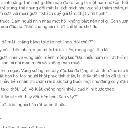
sánh bằng. Thế nhưng diện mạo đó rõ ràng là một nam tử. Còn tuổi
trẻ trung, thế nhưng đôi mắt lại tịch mịch như vực sâu thăm thẳm, 
cười với mọi người: “Khách quý giá lâm, thật vinh hạnh.”
 trước. Đám người nhìn nhau một hồi, không biết nên nói gì. Con vượn 
oa đầu nó: “Khổ cho ngươi rồi, tới chỗ khác chơi đi.”
h đã mệt, chẳng bằng tới đảo nghỉ ngơi đôi chút?”
 nói: “Tiên nhân, mạo muội tới bái kiến, mong ngài thứ lỗi.”
ười, nhìn về vùng biển mênh mông kia: “Đã nhiều năm rồi, rất hiếm 
n, sao lại nói mạo muội với không mạo muội.”
kinh ngạc. Vùng sương mù dày đặc kia đã lặng lẽ tản đi từ lúc nào
 bọn họ. Mọi người khôi phục tinh thần, lại thấy tiên nhân đã từ từ
 lần này tiên nhân chỉ chậm rãi bước từng bước một như đang cố ý đợi 
a đi thôi.” Lôi Vô Kiệt không nghĩ nhiều, cười hì hì bước theo.
thần sắc cô thay đổi, bèn hỏi: “Sao vậy?”
tức trên người hắn rất quen thuộc.”
”
m trường thương đi theo.