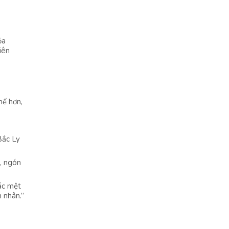
ỏa
iên
hế hơn,
Bắc Ly
n, ngón
ác mệt
n nhân.”