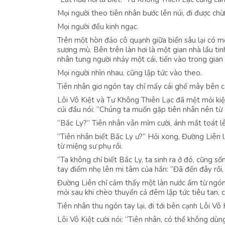
Mọi người theo tiên nhân bước lên núi, đi được chừ
Mọi người đều kinh ngạc.
Trên một hòn đảo cô quạnh giữa biển sâu lại có mộ
sương mù. Bên trên làn hơi là một gian nhà lầu tin
nhân tung người nhảy một cái, tiến vào trong gian
Mọi người nhìn nhau, cũng lập tức vào theo.
Tiên nhân giơ ngón tay chỉ mấy cái ghế mây bên cạn
Lôi Vô Kiệt và Tư Không Thiên Lạc đã mệt mỏi kiệ
cúi đầu nói: “Chúng ta muốn gặp tiên nhân nên từ 
“Bắc Ly?” Tiên nhân vẫn mỉm cười, ánh mắt toát lê
“Tiên nhân biết Bắc Ly ư?” Hỏi xong, Đường Liên l
từ miệng sư phụ rồi.
“Ta không chỉ biết Bắc Ly, ta sinh ra ở đó, cũng số
tay điểm nhẹ lên mi tâm của hắn: “Đã đến đây rồi
Đường Liên chỉ cảm thấy một làn nước ấm từ ngón
mỏi sau khi chèo thuyền cả đêm lập tức tiêu tan, c
Tiên nhân thu ngón tay lại, đi tới bên cạnh Lôi Vô 
Lôi Vô Kiệt cười nói: “Tiên nhân, có thể không dù