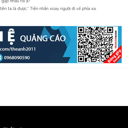
 gặp nhau rồi à?”
tên ta là được.” Tiên nhân xoay người đi về phía xa.