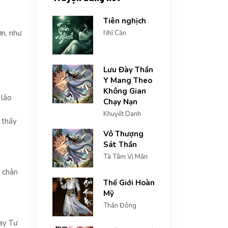
Tiên nghịch
ợn, như
Nhĩ Căn
Lưu Đày Thần
Y Mang Theo
Không Gian
 lão
Chạy Nạn
Khuyết Danh
 thấy
Vô Thượng
Sát Thần
Tà Tâm Vị Mẫn
, chân
Thế Giới Hoàn
Mỹ
Thần Đông
ay Tư