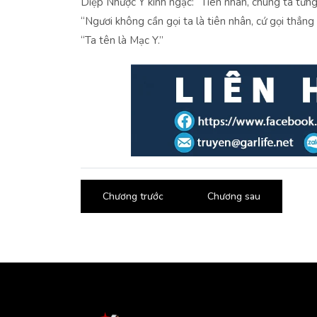
Diệp Nhược Y kinh ngạc: “Tiên nhân, chúng ta từng
“Ngươi không cần gọi ta là tiên nhân, cứ gọi thẳng 
“Ta tên là Mạc Y.”
Chương trước
Chương sau