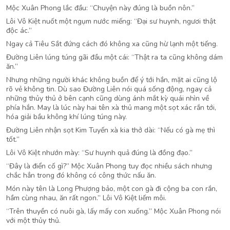
Mộc Xuân Phong lắc đầu: “Chuyện này đúng là buồn nôn.”
Lôi Vô Kiệt nuốt một ngụm nước miếng: “Đại sư huynh, ngươi thật
độc ác.”
Ngay cả Tiêu Sắt đứng cách đó không xa cũng hừ lạnh một tiếng.
Đường Liên lúng túng gãi đầu một cái: “Thật ra ta cũng không dám
ăn.”
Nhưng những người khác không buồn để ý tới hắn, mặt ai cũng lộ
rõ vẻ không tin. Dù sao Đường Liên nói quá sống động, ngay cả
những thủy thủ ở bên cạnh cũng dùng ánh mắt kỳ quái nhìn về
phía hắn. May là lúc này hai tên xà thủ mang một sọt xác rắn tới,
hóa giải bầu không khí lúng túng này.
Đường Liên nhận sọt Kim Tuyến xà kia thở dài: “Nếu có gà mẹ thì
tốt.”
Lôi Vô Kiệt nhướn mày: “Sư huynh quả đúng là đồng đạo.”
“Đây là điển cố gì?” Mộc Xuân Phong tuy đọc nhiều sách nhưng
chắc hẳn trong đó không có công thức nấu ăn.
Món này tên là Long Phượng bảo, một con gà đi cộng ba con rắn,
hầm cùng nhau, ăn rất ngon.” Lôi Vô Kiệt liếm môi.
“Trên thuyền có nuôi gà, lấy mấy con xuống.” Mộc Xuân Phong nói
với một thủy thủ.