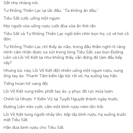
Sắt nhẹ nhàng nói.
Tư Không Thiên Lạc lại lắc đầu: “Ta không ăn đâu.”
Tiêu Sắt cười, uống một ngụm.
Mọi người vừa uống rượu cười đùa vừa ăn thịt rắn.
Tiêu Sắt và Tư Không Thiên Lạc ngồi bên nhìn bọn họ, có vẻ hơi cô
đơn.
Tư Không Thiên Lạc chỉ thấy ảo não, trong đầu thầm nghĩ rõ ràng
mình cảm nhận được sa sút trong lòng Tiêu Sắt, sao bọn Đường
Liên và Lôi Vô Kiệt lại như không thấy, vẫn đứng đó làm đầu bếp
vậy?
Nhưng lúc này, Lôi Vô Kiệt đột nhiên uống một ngụm rượu, vung
ống tay áo. Thanh Tâm kiếm lập tức rời vỏ, hạ xuống tay hắn.
Tiếng hoan hô vang đội.
Lôi Vô Kiệt vung kiếm, phất tay áo, y phục đỏ rực múa lượn.
Chính là Nhược Y Kiếm Vũ tại Tuyết Nguyệt thành ngày trước.
Đường Liên mỉm cười, cầm một bình rượu ném lên trời.
Lôi Vô Kiệt tung người nhảy lên, tiếp lấy bình rượu, hạ xuống trước
mặt Tiêu Sắt.
Hắn đưa bình rượu cho Tiêu Sắt.