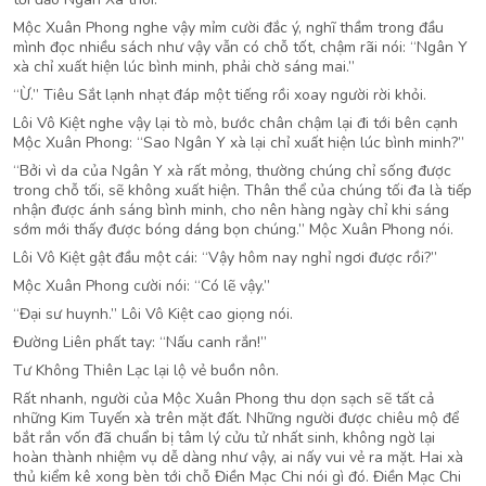
Mộc Xuân Phong nghe vậy mỉm cười đắc ý, nghĩ thầm trong đầu
mình đọc nhiều sách như vậy vẫn có chỗ tốt, chậm rãi nói: “Ngân Y
xà chỉ xuất hiện lúc bình minh, phải chờ sáng mai.”
“Ừ.” Tiêu Sắt lạnh nhạt đáp một tiếng rồi xoay người rời khỏi.
Lôi Vô Kiệt nghe vậy lại tò mò, bước chân chậm lại đi tới bên cạnh
Mộc Xuân Phong: “Sao Ngân Y xà lại chỉ xuất hiện lúc bình minh?”
“Bởi vì da của Ngân Y xà rất mỏng, thường chúng chỉ sống được
trong chỗ tối, sẽ không xuất hiện. Thân thể của chúng tối đa là tiếp
nhận được ánh sáng bình minh, cho nên hàng ngày chỉ khi sáng
sớm mới thấy được bóng dáng bọn chúng.” Mộc Xuân Phong nói.
Lôi Vô Kiệt gật đầu một cái: “Vậy hôm nay nghỉ ngơi được rồi?”
Mộc Xuân Phong cười nói: “Có lẽ vậy.”
“Đại sư huynh.” Lôi Vô Kiệt cao giọng nói.
Đường Liên phất tay: “Nấu canh rắn!”
Tư Không Thiên Lạc lại lộ vẻ buồn nôn.
Rất nhanh, người của Mộc Xuân Phong thu dọn sạch sẽ tất cả
những Kim Tuyến xà trên mặt đất. Những người được chiêu mộ để
bắt rắn vốn đã chuẩn bị tâm lý cửu tử nhất sinh, không ngờ lại
hoàn thành nhiệm vụ dễ dàng như vậy, ai nấy vui vẻ ra mặt. Hai xà
thủ kiểm kê xong bèn tới chỗ Điền Mạc Chi nói gì đó. Điền Mạc Chi