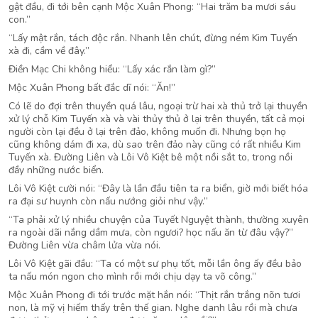
gật đầu, đi tới bên cạnh Mộc Xuân Phong: “Hai trăm ba mươi sáu
con.”
“Lấy mật rắn, tách độc rắn. Nhanh lên chút, đừng ném Kim Tuyến
xà đi, cầm về đây.”
Điền Mạc Chi không hiểu: “Lấy xác rắn làm gì?”
Mộc Xuân Phong bất đắc dĩ nói: “Ăn!”
Có lẽ do đợi trên thuyền quá lâu, ngoại trừ hai xà thủ trở lại thuyền
xử lý chỗ Kim Tuyến xà và vài thủy thủ ở lại trên thuyền, tất cả mọi
người còn lại đều ở lại trên đảo, không muốn đi. Nhưng bọn họ
cũng không dám đi xa, dù sao trên đảo này cũng có rất nhiều Kim
Tuyến xà. Đường Liên và Lôi Vô Kiệt bê một nồi sắt to, trong nồi
đầy những nước biển.
Lôi Vô Kiệt cười nói: “Đây là lần đầu tiên ta ra biển, giờ mới biết hóa
ra đại sư huynh còn nấu nướng giỏi như vậy.”
“Ta phải xử lý nhiều chuyện của Tuyết Nguyệt thành, thường xuyên
ra ngoài dãi nắng dầm mưa, còn ngươi? học nấu ăn từ đâu vậy?”
Đường Liên vừa châm lửa vừa nói.
Lôi Vô Kiệt gãi đầu: “Ta có một sư phụ tốt, mỗi lần ông ấy đều bảo
ta nấu món ngon cho mình rồi mới chịu dạy ta võ công.”
Mộc Xuân Phong đi tới trước mặt hắn nói: “Thịt rắn trắng nõn tươi
non, là mỹ vị hiếm thấy trên thế gian. Nghe danh lâu rồi mà chưa