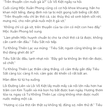
“Trên thuyền còn nuôi gà à?” Lôi Vô Kiệt ngây ra hỏi.
Cuối cùng Mộc Xuân Phong cũng có cơ hội khoe khoang, hắn ho
khan một tiếng, đang định nói lại bị một giọng lười biếng cắt đứt:
“Trên thuyền nếu chỉ ăn thịt cá, các thủy thủ sẽ sinh bệnh sốt rét,
mưng mủ, cho nên phải nuôi một ít gà vịt.”
“Không chỉ có gà vịt, trên thuyền của ta còn có một con heo đấy.”
Mộc Xuân Phong bổ sung.
“Làm phiền Mộc huynh chuẩn bị cho ta chút thịt cá là được, không
cần canh rắn đâu.” Tiêu Sắt nói tiếp.
Tư Không Thiên Lạc vui mừng: “Tiêu Sắt, ngươi cũng không ăn cái
thứ đáng ghét đó à?”
Tiêu Sắt lắc đầu, lạnh nhạt nói: “Bây giờ ta không ăn thịt rắn được,
sẽ chết.”
Tư Không Thiên Lạc thầm căng thẳng, cô cảm thấy gần đây Tiêu
Sắt càng lúc càng ít nói, cảm giác đó khiến cô rất bất an.
Màn đêm từ từ hạ xuống.
Lôi Đường Liên và Lôi Vô Kiệt lấy mười mấy cái nồi lớn nấu hơn hai
trăm con Kim Tuyến xà mà bọn họ bắt được ban ngày. Hương thơm
tỏa ra, ngay cả Tư Không Thiên Lạc cũng không nhịn được nuốt
nước miếng một cái.
“Hương vị của thịt rắn thật sự không tệ, đừng sợ, nếm thử đi.” Tiêu