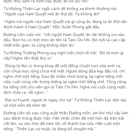
được thử, xem ra hôm nay được ăn no lộc rồi?”
Tư Không Thiên Lạc ngồi cách đó không xa khinh thường nói:
“Người của Nam Quyết mới ăn thứ đó. Ta không ăn!”
“Nghe nói người của Nam Quyết cái gì cũng ăn, đúng là ăn thịt rắn
thịnh hành ở Nam Quyết.” Mộc Xuân Phong gật đầu.
Đường Liên cười nói: “Với người Nam Quyết, ăn rắn không coi vào
đâu. Bọn họ có một món ăn tên là Tam Chi Nhi. Đó mới là cao cấp
nhất trần gian, ta cũng không dám ăn.”
Tư Không Trường Phong suy nghĩ một chút rồi hỏi: “Đó là món gì
vậy? Nghe tên thật thú vị.”
“Đúng là thú vị, trong khay để một đống chuột non vừa sinh ra,
còn chưa mọc lộng chưa mở mắt. Ngươi dùng đũa kẹp đầu nó, chỉ
nghe chít một tiếng. Sau đó chấm chút tương, lại nghe tiếng chít
nữa, cuối cùng cắn trong miệng lại nghe một tiếng chít. Tổng cộng
ba tiếng chít cho nên gọi là Tam Chi Nhi. Nghe nói cuối cùng nước
dịch chảy ra, rất ngon…”
“Đại sư huynh, ngươi im ngay cho ta!” Tư Không Thiên Lạc tiện tay
vớ một viên đá ném tới.
Đường Liên dù sao cũng xuất thân Đường môn, ám khí như vậy làm
sao đánh trúng được hắn. Hắn nhấc chân đá một hòn đá trên bãi
cất lên, va vào hòn đá ném tới, vỡ thành hai nửa. Hắn cười một
tiếng: “Thiên Lạc sư muội, ta đang kể chuyện mà.”