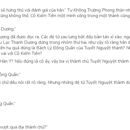
sẽ hứng thú với đánh giá của hắn.” Tư Không Trường Phong thản nhi
h cũng không thể, Cô Kiếm Tiên một mình sống trong một thành cũn
 Dương.”
ương đã được đọc ra. Các đệ tử sau lưng bắt đầu bàn tán xì xào, ng
u Lạc Thanh Dương đứng trong nhóm thứ hai, như vậy rõ ràng hắn 
thiên hạ quả đúng là Bách Lý Đông Quân của Tuyết Nguyệt thành? 
 vai với Cô Kiếm Tiên?
 Hàn Y? Nếu đúng là cô ấy, vậy ba vị thành chủ Tuyết Nguyệt thành 
ông Quân.”
 chữ đều nói rất rõ ràng. Nhưng những đệ tử Tuyết Nguyệt thành đ
g Quân.”
 vượt qua đại thành chủ?”