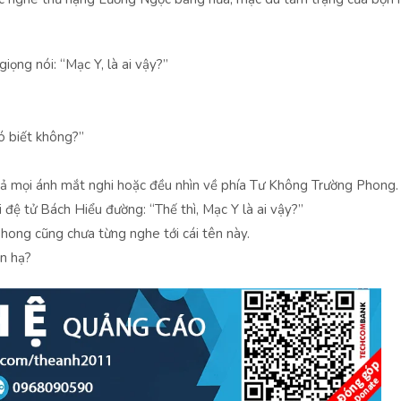
iọng nói: “Mạc Y, là ai vậy?”
ó biết không?”
 cả mọi ánh mắt nghi hoặc đều nhìn về phía Tư Không Trường Phong.
đệ tử Bách Hiểu đường: “Thế thì, Mạc Y là ai vậy?”
ong cũng chưa từng nghe tới cái tên này.
ên hạ?