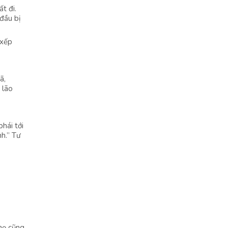
t đi.
đầu bị
 xếp
ã,
 lão
hái tới
h.” Tư
họ cũng