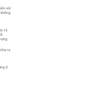
ên nói:
g không
ay cả
đã
Nhưng
chia ra
ứng ở