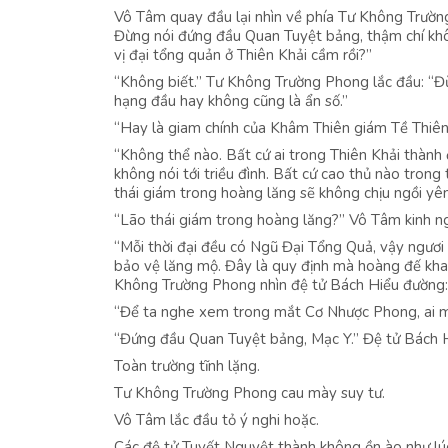
Vô Tâm quay đầu lại nhìn về phía Tư Không Trường
Đừng nói đứng đầu Quan Tuyệt bảng, thậm chí không
vị đại tổng quản ở Thiên Khải cầm rồi?”
“Không biết.” Tư Không Trường Phong lắc đầu: “Đ
hạng đầu hay không cũng là ẩn số.”
“Hay là giam chính của Khâm Thiên giám Tề Thiên 
“Không thể nào. Bất cứ ai trong Thiên Khải thành
không nói tới triều đình. Bất cứ cao thủ nào trong
thái giám trong hoàng lăng sẽ không chịu ngồi yên
“Lão thái giám trong hoàng lăng?” Vô Tâm kinh n
“Mỗi thời đại đều có Ngũ Đại Tổng Quả, vậy ngươi n
bảo vệ lăng mộ. Đây là quy định mà hoàng đế khai
Không Trường Phong nhìn đệ tử Bách Hiểu đường: 
“Để ta nghe xem trong mắt Cơ Nhược Phong, ai mớ
“Đứng đầu Quan Tuyệt bảng, Mạc Y.” Đệ tử Bách H
Toàn trường tĩnh lặng.
Tư Không Trường Phong cau mày suy tư.
Vô Tâm lắc đầu tỏ ý nghi hoặc.
Các đệ tử Tuyết Nguyệt thành không ồn ào như l