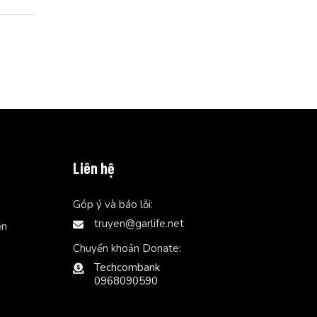
Liên hệ
Góp ý và báo lỗi:
truyen@garlife.net
ễn
Chuyển khoản Donate:
Techcombank
0968090590