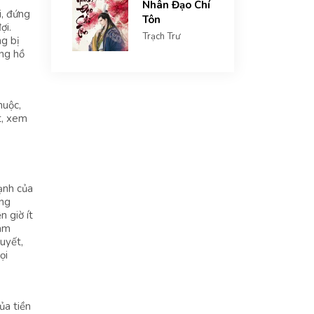
Nhân Đạo Chí
i, đứng
Tôn
ợi.
Trạch Trư
g bị
ng hồ
huộc,
t, xem
ạnh của
ùng
 giờ ít
Nam
uyết,
ọi
ủa tiền