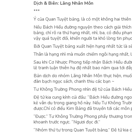
Dịch & Biên: Lãng Nhân Môn
***
Ý của Quan Tuyệt bảng, là có một không hai thiên 
Nếu Bách Hiểu đường nguyện theo cách giải thích
bảng, chỉ rõ ra thứ hạng nhất, nhì, ba, có điều ph
vậy quá tuyệt đối, khiến người ta khó lòng tin phục
Bởi Quan Tuyệt bảng xuất hiện hạng nhất tức là sẽ
Thân là hạng nhì mà muốn chiếm ngôi hạng nhất, là
Sau khi Cơ Nhược Phong tiếp nhận Bách Hiểu đường
lẽ tranh luận thiên hạ đệ nhất bao năm qua tới đây
Bản dịch do nhóm Lãng Nhân Môn thực hiện, muốn đ
đàn bạch ngọc sách, chanh thiu các bạn ~
Tư Không Trường Phong nhìn đệ tử của Bách Hiểu đ
Đệ tử kia cung kính cúi đầu: “Bách Hiểu đường ngo
kẻ vân du trong giang hồ này. Nếu Tư Không Trườ
được.Chỉ có điều Kim Bảng đã truyền tới các môn p
“Được.” Tư Không Trường Phong phẩy thương trong
khoanh trước ngực. “Ngươi đọc đi.”
“Nhóm thứ tư trong Quan Tuyệt bảng.” Đệ tử kia c