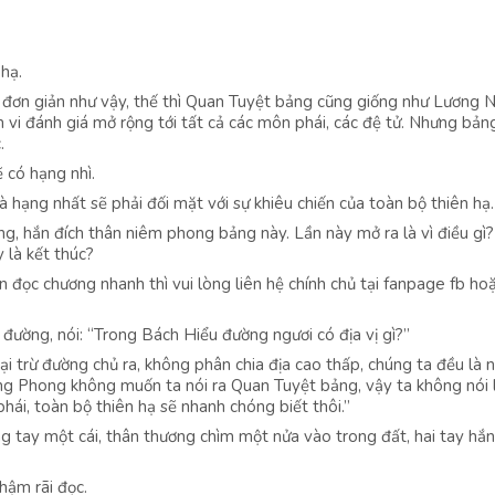
hạ.
 đơn giản như vậy, thế thì Quan Tuyệt bảng cũng giống như Lương 
ạm vi đánh giá mở rộng tới tất cả các môn phái, các đệ tử. Nhưng bản
.
 có hạng nhì.
 hạng nhất sẽ phải đối mặt với sự khiêu chiến của toàn bộ thiên hạ.
, hắn đích thân niêm phong bảng này. Lần này mở ra là vì điều gì
 là kết thúc?
ọc chương nhanh thì vui lòng liên hệ chính chủ tại fanpage fb hoặ
ường, nói: “Trong Bách Hiểu đường ngươi có địa vị gì?”
ại trừ đường chủ ra, không phân chia địa cao thấp, chúng ta đều là 
ng Phong không muốn ta nói ra Quan Tuyệt bảng, vậy ta không nói 
hái, toàn bộ thiên hạ sẽ nhanh chóng biết thôi.”
 tay một cái, thân thương chìm một nửa vào trong đất, hai tay hắn
hậm rãi đọc.