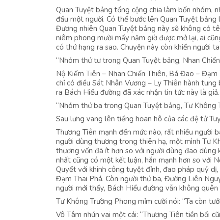
Quan Tuyệt bảng tổng cộng chia làm bốn nhóm, nh
đầu một người. Có thể bước lên Quan Tuyệt bảng l
Đương nhiên Quan Tuyệt bảng này sẽ không có tên
niêm phong mười mấy năm giờ được mở lại, ai cũn
có thứ hạng ra sao. Chuyện này còn khiến người 
“Nhóm thứ tư trong Quan Tuyệt bảng, Nhan Chiến 
Nộ Kiếm Tiên – Nhan Chiến Thiên, Bá Đao – Đạm T
chỉ có điều Sát Nhân Vương – Ly Thiên hành tung 
ra Bách Hiểu đường đã xác nhận tin tức này là giả.
“Nhóm thứ ba trong Quan Tuyệt bảng, Tư Không T
Sau lưng vang lên tiếng hoan hô của các đệ tử Tu
Thương Tiên mạnh đến mức nào, rất nhiều người b
người dùng thương trong thiên hạ, một mình Tư 
thương vốn đã ít hơn so với người dùng đao dùng 
nhất cũng có một kết luận, hắn mạnh hơn so với 
Quyết với khinh công tuyệt đỉnh, đao pháp quỷ d
Đạm Thai Phá. Còn người thứ ba, Đường Liên Nguyệt
người mới thấy, Bách Hiểu đường vẫn không quên 
Tư Không Trường Phong mỉm cười nói: “Ta còn tư
Vô Tâm nhún vai một cái: “Thương Tiên tiền bối cũ