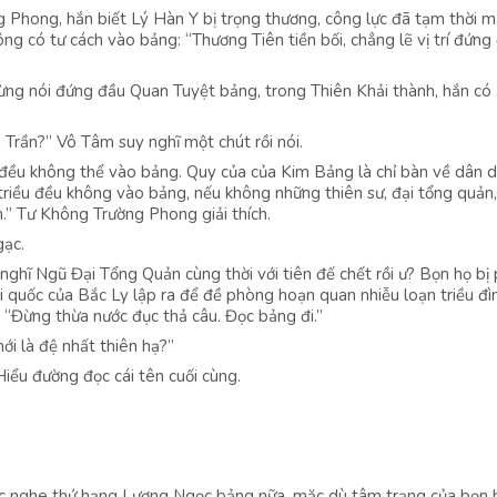
 Phong, hắn biết Lý Hàn Y bị trọng thương, công lực đã tạm thời mấ
 có tư cách vào bảng: “Thương Tiên tiền bối, chẳng lẽ vị trí đứng 
ừng nói đứng đầu Quan Tuyệt bảng, trong Thiên Khải thành, hắn có
Trần?” Vô Tâm suy nghĩ một chút rồi nói.
 đều không thể vào bảng. Quy của của Kim Bảng là chỉ bàn về dân d
 triều đều không vào bảng, nếu không những thiên sư, đại tổng quản,
.” Tư Không Trường Phong giải thích.
gạc.
ghĩ Ngũ Đại Tổng Quản cùng thời với tiên đế chết rồi ư? Bọn họ bị p
 quốc của Bắc Ly lập ra để đề phòng hoạn quan nhiễu loạn triều đìn
“Đừng thừa nước đục thả câu. Đọc bảng đi.”
i là đệ nhất thiên hạ?”
iểu đường đọc cái tên cuối cùng.
úc nghe thứ hạng Lương Ngọc bảng nữa, mặc dù tâm trạng của bọn 