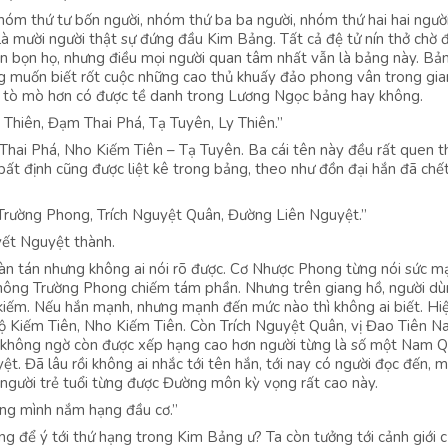
óm thứ tư bốn người, nhóm thứ ba ba người, nhóm thứ hai hai ngườ
à mười người thật sự đứng đầu Kim Bảng. Tất cả đệ tử nín thở chờ đ
 bọn họ, nhưng điều mọi người quan tâm nhất vẫn là bảng này. Bản
g muốn biết rốt cuộc những cao thủ khuấy đảo phong vân trong gia
ta tò mò hơn có được tề danh trong Lương Ngọc bảng hay không.
Thiên, Đạm Thai Phá, Tạ Tuyên, Ly Thiên.”
hai Phá, Nho Kiếm Tiên – Tạ Tuyên. Ba cái tên này đều rất quen t
bất định cũng được liệt kê trong bảng, theo như đồn đại hắn đã chế
rường Phong, Trích Nguyệt Quân, Đường Liên Nguyệt.”
yết Nguyệt thành.
àn tán nhưng không ai nói rõ được. Cơ Nhược Phong từng nói sức m
Không Trường Phong chiếm tám phần. Nhưng trên giang hồ, người d
kiếm. Nếu hắn mạnh, nhưng mạnh đến mức nào thì không ai biết. Hiện
Nộ Kiếm Tiên, Nho Kiếm Tiên. Còn Trích Nguyệt Quân, vị Đao Tiên 
ị, không ngờ còn được xếp hạng cao hơn người từng là số một Nam Q
. Đã lâu rồi không ai nhắc tới tên hắn, tới nay có người đọc đến, m
người trẻ tuổi từng được Đường môn kỳ vọng rất cao này.
ởng mình nắm hạng đầu cơ.”
ng để ý tới thứ hạng trong Kim Bảng ư? Ta còn tưởng tới cảnh giới c