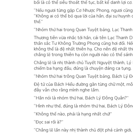
bối là có thể siêu thoát thế tục, bất kể danh lợi cơ.
“Nếu ngươi từng gặp Cơ Nhược Phong, ngươi cũng 
“Không ai có thể bỏ qua lời của hắn, đại sư huyn
thể.”
“Nhóm thứ hai trong Quan Tuyệt bảng, Lạc Thanh
Thương tiên vừa nhắc tới hắn, cái tên Lạc Thanh D
thần sắc Tư Không Trường Phong cũng hơi đổi. Nế
không thể là đệ nhất thiên hạ. Cho nên đệ nhất 
chẳng lẽ trong thiên hạ còn người nào có thể sánh
Chẳng lẽ là nhị thành chủ Tuyết Nguyệt thành, Lý
chiếm ba hạng đầu, đúng là chuyện đáng ca tụng.
“Nhóm thứ hai trông Quan Tuyệt bảng, Bách Lý Đ
Đệ tử của Bách Hiểu đường gằn từng chữ một, mỗi
đây vẫn cho rằng mình nghe lầm.
“Hắn nói là nhóm thứ hai, Bách Lý Đông Quân?”
“Hình như thế, đúng là nhóm thứ hai, Bách Lý Đôn
“Không thể nào, phải là hạng nhất chứ!”
“Đọc sai rồi à?”
“Chẳng lẽ lần này nhị thành chủ đột phá cảnh giới,