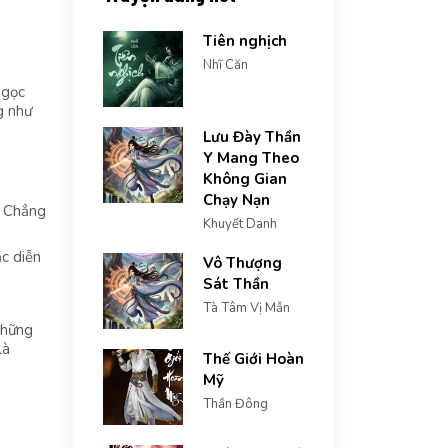
Tiên nghịch
Nhĩ Căn
Ngọc
g như
Lưu Đày Thần
Y Mang Theo
Không Gian
Chạy Nạn
? Chẳng
Khuyết Danh
c diễn
Vô Thượng
Sát Thần
Tà Tâm Vị Mẫn
những
là
Thế Giới Hoàn
Mỹ
Thần Đông