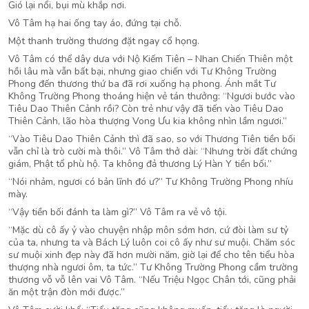
Gió lại nổi, bụi mù khắp nơi.
Vô Tâm hạ hai ống tay áo, đứng tại chỗ.
Một thanh trường thương đặt ngay cổ họng.
Vô Tâm có thể dây dưa với Nộ Kiếm Tiên – Nhan Chiến Thiên một
hồi lâu mà vẫn bất bại, nhưng giao chiến với Tư Không Trường
Phong đến thương thứ ba đã rơi xuống hạ phong. Ánh mắt Tư
Không Trường Phong thoáng hiện vẻ tán thưởng: “Ngươi bước vào
Tiêu Dao Thiên Cảnh rồi? Còn trẻ như vậy đã tiến vào Tiêu Dao
Thiên Cảnh, lão hòa thượng Vong Ưu kia không nhìn lầm ngươi.”
“Vào Tiêu Dao Thiên Cảnh thì đã sao, so với Thương Tiên tiền bối
vẫn chỉ là trò cười mà thôi.” Vô Tâm thở dài: “Nhưng trời đất chứng
giám, Phật tổ phù hộ. Ta không đả thương Lý Hàn Y tiền bối.”
“Nói nhảm, ngươi có bản lĩnh đó ư?” Tư Không Trường Phong nhíu
mày.
“Vậy tiền bối đánh ta làm gì?” Vô Tâm ra vẻ vô tội.
“Mặc dù cô ấy ỷ vào chuyện nhập môn sớm hơn, cứ đòi làm sư tỷ
của ta, nhưng ta và Bách Lý luôn coi cô ấy như sư muội. Chăm sóc
sư muội xinh đẹp này đã hơn mười năm, giờ lại để cho tên tiểu hòa
thượng nhà ngươi ôm, ta tức.” Tư Không Trường Phong cầm trường
thương vỗ vỗ lên vai Vô Tâm. “Nếu Triệu Ngọc Chân tới, cũng phải
ăn một trận đòn mới được.”