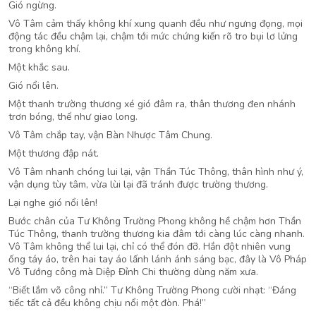
Gió ngừng.
Vô Tâm cảm thấy không khí xung quanh đều như ngưng đọng, mọi
động tác đều chậm lại, chậm tới mức chứng kiến rõ tro bụi lơ lửng
trong không khí.
Một khắc sau.
Gió nổi lên.
Một thanh trường thương xé gió đâm ra, thân thương đen nhánh
trơn bóng, thế như giao long.
Vô Tâm chắp tay, vận Bàn Nhược Tâm Chung.
Một thương đập nát.
Vô Tâm nhanh chóng lui lại, vận Thần Túc Thông, thân hình như ý,
vận dụng tùy tâm, vừa lùi lại đã tránh được trường thương.
Lại nghe gió nổi lên!
Bước chân của Tư Không Trường Phong không hề chậm hơn Thần
Túc Thông, thanh trường thương kia đâm tới càng lúc càng nhanh.
Vô Tâm không thể lui lại, chỉ có thể đón đỡ. Hắn đột nhiên vung
ống táy áo, trên hai tay áo lấnh lánh ánh sáng bạc, đây là Vô Pháp
Vô Tướng công mà Diệp Đỉnh Chi thường dùng năm xưa.
“Biết lắm võ công nhỉ.” Tư Không Trường Phong cười nhạt: “Đáng
tiếc tất cả đều không chịu nổi một đòn. Phá!”