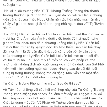
Vô Tâm cười khổ: “Tiểu tăng cũng không muốn, tiểu tăng là người
xuất gia mà.”
“Nói đi, ai đả thương Hàn Y.” Tư Không Trường Phong thu thanh
trường thương lại: “Lúc trước Tạ Tuyên đã nói với ta, Hàn Y chứng
kiến cái chết của Triệu Ngọc Chân nên tẩu hỏa nhập ma, hắn đi tìm
cô ấy về giúp ta, sao lại là hòa thượng nhà ngươi đưa về? Tạ Tuyên
đâu?”
“Lúc đó Lý Hàn Y tiền bối và Lôi Oanh tiền bối bị sát thủ Khôi và ba
mươi hai Chu Ảnh của Ám Hà đuổi giết, trước đó hai người từng
giao thủ với nhau nên đã bị thương không nhẹ. Lý Hàn Y tiền bối
mất đi thần trí nên bị hạ kịch độc. Khi Nho Kiếm Tiên tiền bối chạy
đến nơi, Ám Hà đã gần đắc thủ, cuối cùng tiền bối ấy vận công
chữa thương cho Lý Hàn Y tiền bối. Lôi tiền bối một mình đối đầu
với ba mươi hai Chu Ảnh, tuy Lôi tiền bối có kiếm pháp cái thế
nhưng vẫn không địch nổi, cuối cùng kích nổ hỏa dược của Sát Phố
kiếm mới miễn cưỡng ngăn cản được. Nhưng sau đó Lôi tiền bối
cũng bị trọng thương, không thể cử động. Khôi vẫn còn một đòn
cuối cùng!” Vô Tâm đột nhiên ngừng lại.
Tư Không Trường Phong nhíu mày: “Sau đó thì sao?”
Vô Tâm rất hài lòng với câu hỏi phối hợp này của Tư Không Trường
Phong, khóe miệng hơi nhếch lên, ánh mắt đầy kiêu ngạo: “Sau đó
tiểu tăng ra sân kịp thời, một chiêu Tâm Chung chặn một kiếm của
Khôi, lại dùng một đòn Vô Pháp Vô Tướng công đánh bay hắn ra
ngoài, sau đó một luồng chân khí Phật môn phá trận Cô Hư, đại bại