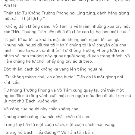
Ám Hà!”
Thần sắc Tư Không Trường Phong hơi lúng túng, đành hắng giọng
một cái: “Thật lợi hại.”
“Không dám không dám.” Vô Tâm ra vẻ khiêm nhường xua tay một
cái: “Nếu Thương Tiên tiền bối ở đó chắc còn lợi hại hơn một chút.”
“Người từ xa tới là khách, mặc dù không biết ngươi tới làm gì.
Nhưng nếu ngươi đã tìm tới Hàn Y chứng tỏ là vì chuyện của cha
mình. Theo ta vào thành thôi.” Tư Không Trường Phong lười nói
nhảm với hòa thượng này, quay người sang, đi vào trong thành. Vô
Tâm chẳng hề từ chối, phẩy ống tay áo đi theo.
Đột nhiên, cách đó không xa vang lên tiếng ngựa hí.
“Tư Không thành chủ, xin dừng bước.” Tiếp đó là một giọng nói
kính cẩn.
Tư Không Trường Phong và Vô Tâm cùng quay lại, chỉ thấy một
người đội mũ rộng vành cưỡi một con ngựa màu đen đi tới. Trên mũ
là một chữ ‘Bách’ vuông vắn.
Võ công của người này chắc không cao.
Nhưng khinh công của hắn chắc chắn rất cao.
Trong tay hắn là một cuộn sách, một cuộn sách màu vàng.
“Giang hồ Bách Hiểu đường?” Vô Tâm lẩm bẩm.