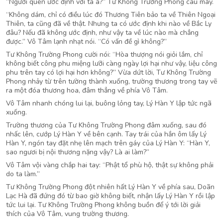
“Ngươi quên ước định với ta à?” Tư Không Trường Phong cau mày.
“Không dám, chỉ có điều lúc đó Thương Tiên bảo ta về Thiên Ngoại
Thiên, ta cũng đã về thật. Nhưng ta có ước định khi nào về Bắc Ly
đâu? Nếu đã không ước định, như vậy ta về lúc nào mà chẳng
được.” Vô Tâm lạnh nhạt nói. “Có vấn đề gì không?”
Tư Không Trường Phong cười nói: “Hòa thượng nói giỏi lắm, chỉ
không biết công phu miệng lưỡi càng ngày lợi hại như vậy, liệu công
phu trên tay có lợi hại hơn không?” Vừa dứt lời, Tư Không Trường
Phong nhảy từ trên tường thành xuống, trường thương trong tay vẽ
ra một đóa thương hoa, đâm thẳng về phía Vô Tâm.
Vô Tâm nhanh chóng lui lại, buông lỏng tay, Lý Hàn Y lập tức ngã
xuống.
Trường thương của Tư Không Trường Phong đâm xuống, sau đó
nhấc lên, cướp Lý Hàn Y về bên cạnh. Tay trái của hắn ôm lấy Lý
Hàn Y, ngón tay đặt nhẹ lên mạch trên gáy của Lý Hàn Y: “Hàn Y,
sao ngươi bị nội thương nặng vậy? Là ai làm?”
Vô Tâm vội vàng chắp hai tay: “Phật tổ phù hộ, thật sự không phải
do ta làm.”
Tư Không Trường Phong đột nhiên hất Lý Hàn Y về phía sau, Doãn
Lạc Hà đã đứng đó từ bao giờ không biết, nhận lấy Lý Hàn Y rồi lập
tức lui lại. Tư Không Trường Phong không buồn để ý tới lời giải
thích của Vô Tâm, vung trường thương.