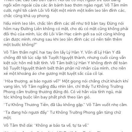
ngồi xổm ngoài cửa các ăn bánh bao thơm ngào ngạt. Vô Tâm mỉm
cười, nghĩ tới cảnh Lôi Vô Kiệt một mình một kiếm leo lên đỉnh các,
chắc cũng khá uy phong.
Nếu mình leo lên, chắc lên đỉnh các dễ như trở bàn tay. Đừng nói
hôm nay Đường Liên không có mặt, cho dù có mặt cũng không phải
đối thủ của mình, lúc đó Lôi Vân Hạc cảnh giới sa sút cũng không
cản được mình, nhưng sau khi leo lên đỉnh các có nên tiến thêm
một bước không?”
Vô Tâm thầm nghĩ, hai tay ôm lấy Lý Hàn Y. Vốn dĩ Lý Hàn Y đã
chống đỡ tới lúc sắp tới Tuyết Nguyệt thành, nhưng cuối cùng vẫn
kiệt sức hôn mê bất tỉnh. Vô Tâm biết Lý Hàn Y không định để toàn
bộ Tuyết Nguyệt thành biết thân phận nữ nhân của mình, cho nên
xé một khoảng áo che gương mặt tuyệt sắc của cô lại.
“Hòa thượng, ai bảo ngươi về?” Một giọng nói chẳng chút khách khí
vang lên, Vô Tâm ngẩng đầu nhìn lên, chỉ thấy Tư Không Trường
Phong cầm trường thương đứng đó. Có vẻ hắn vừa tỉnh ngủ, mái
tóc không buộc lên bay phất phới theo làn gió.
“Tư Không Thương Tiên, đã lâu không gặp.” Vô Tâm vuốt nhẹ cằm.
“Ta đang hỏi ngươi đấy.” Tư Không Trường Phong gằn từng chữ
một.
Vô Tâm thở dài: “Không ai bảo ta về, tự ta về.”