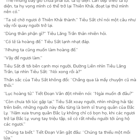
“Thế nhưng bây giờ chưa phải lúc ta lộ diện. Lần tiếp theo ta lộ
diện, ta hy vọng mình có thể trở lại Thiên Khải, đoạt lại thứ mình
nên có.”
“Ta sẽ chờ ngươi ở Thiên Khải thành.” Tiêu Sắt chỉ nói một câu như
vậy rồi quay người trở lại.
“Dùng thân phận gì?” Tiêu Lăng Trần thản nhiên hỏi.
“Có lẽ là hoàng đế.” Tiêu Sắt lạnh nhạt đáp.
“Nhưng ta cũng muốn làm hoàng đế.”
“Vậy để ngươi làm.”
Tiêu Sắt đi tới bên cạnh mọi người, Đường Liên nhìn Tiêu Lăng
Trần, lại nhìn Tiêu Sắt: “Nói xong rồi à?”
Thần sắc của Tiêu Sắt không đổi: “Chẳng qua là mấy chuyện cũ mà
thôi.”
“Lục hoàng tử.” Tiết Đoạn Vân đột nhiên nói: “Ngài muốn đi đâu?”
“Còn chưa tới lúc gặp lại.” Tiêu Sắt xoay người, nhìn những hải tặc
trên biển, những người này đều từng là binh sĩ trung quân của Bắc
Ly. “Năm xưa trung quân Bắc Ly không chỉ có bọn họ, khi các ngươi
trở lại Bắc Ly, vung tay triệu tập, sẽ có rất nhiều người tới ủng hộ
các ngươi.”
“Chúng ta biết.” Tiết Đoạn Vân gật đầu: “Chúng ta thiếu một mồi
lửa.”