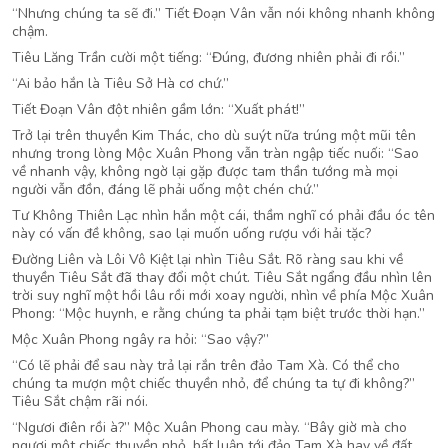
“Nhưng chúng ta sẽ đi.” Tiết Đoạn Vân vẫn nói không nhanh không
chậm.
Tiêu Lăng Trần cười một tiếng: “Đúng, đương nhiên phải đi rồi.”
“Ai bảo hắn là Tiêu Sở Hà cơ chứ.”
Tiết Đoạn Vân đột nhiên gầm lớn: “Xuất phát!”
Trở lại trên thuyền Kim Thác, cho dù suýt nữa trúng một mũi tên
nhưng trong lòng Mộc Xuân Phong vẫn tràn ngập tiếc nuối: “Sao
về nhanh vậy, không ngờ lại gặp được tam thần tướng mà mọi
người vẫn đồn, đáng lẽ phải uống một chén chứ.”
Tư Không Thiên Lạc nhìn hắn một cái, thầm nghĩ có phải đầu óc tên
này có vấn đề không, sao lại muốn uống rượu với hải tặc?
Đường Liên và Lôi Vô Kiệt lại nhìn Tiêu Sắt. Rõ ràng sau khi về
thuyền Tiêu Sắt đã thay đổi một chút. Tiêu Sắt ngẩng đầu nhìn lên
trời suy nghĩ một hồi lâu rồi mới xoay người, nhìn về phía Mộc Xuân
Phong: “Mộc huynh, e rằng chúng ta phải tạm biệt trước thời hạn.”
Mộc Xuân Phong ngây ra hỏi: “Sao vậy?”
“Có lẽ phải để sau này trả lại rắn trên đảo Tam Xà. Có thể cho
chúng ta mượn một chiếc thuyền nhỏ, để chúng ta tự đi không?”
Tiêu Sắt chậm rãi nói.
“Ngươi điên rồi à?” Mộc Xuân Phong cau mày. “Bây giờ mà cho
ngươi một chiếc thuyền nhỏ, bất luận tới đảo Tam Xà hay về đất