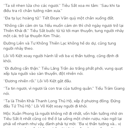
“Ta sẽ nhen lửa cho các ngươi.” Tiêu Sắt xoa mi tâm: “Sau khi ta
điều tra rõ chân tướng năm xưa.”
“Đa tạ lục hoàng tử.” Tiết Đoạn Vân quỳ một chân xuống đất.
“Không cần cảm ơn ta. Nếu muốn cám ơn thì chờ ngày ngươi trở lại
Thiên Khải đi.” Tiêu Sắt bước từ từ tới mạn thuyền, tung người nhảy
một cái, trở lại thuyền Kim Thác.
Đường Liên và Tư Không Thiên Lạc không hề do dự, cũng tung
người nhảy theo.
Lôi Vô Kiệt xoay người hành lễ với ba vị thần tướng, cũng định đi
khỏi.
“Đi đường cẩn thận.” Tiêu Lăng Trần áo trắng phất phới, vung quạt
xếp tựa người vào sàn thuyền, đột nhiên nói.
“Đương nhiên rồi.” Lôi Vô Kiệt gật đầu.
“Ta tin ngươi, vì ngươi là con trai của tướng quân.” Tiếu Trảm Giang
nói.
“Ta là Thiên Khải Thanh Long Thủ Hộ, xếp ở phương đông. Đứng
đầu Tứ Thủ Hộ.” Lôi Vô Kiệt xoay người đi khỏi.
Mộc Xuân Phong là người không nỡ đi nhất, vốn hắn tưởng nhờ ơn
Tiêu Sắt ít nhất cũng có thể ở lại uống một chén rượu, nào ngờ lại
phải về nhanh như vậy, đành phải tự mời: “Ba vị thần tướng và… vị