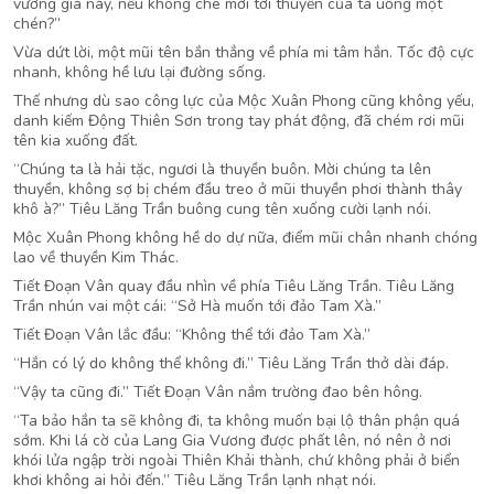
vương gia này, nếu không chê mời tới thuyền của ta uống một
chén?”
Vừa dứt lời, một mũi tên bắn thẳng về phía mi tâm hắn. Tốc độ cực
nhanh, không hề lưu lại đường sống.
Thế nhưng dù sao công lực của Mộc Xuân Phong cũng không yếu,
danh kiếm Động Thiên Sơn trong tay phát động, đã chém rơi mũi
tên kia xuống đất.
“Chúng ta là hải tặc, ngươi là thuyền buôn. Mời chúng ta lên
thuyền, không sợ bị chém đầu treo ở mũi thuyền phơi thành thây
khô à?” Tiêu Lăng Trần buông cung tên xuống cười lạnh nói.
Mộc Xuân Phong không hề do dự nữa, điểm mũi chân nhanh chóng
lao về thuyền Kim Thác.
Tiết Đoạn Vân quay đầu nhìn về phía Tiêu Lăng Trần. Tiêu Lăng
Trần nhún vai một cái: “Sở Hà muốn tới đảo Tam Xà.”
Tiết Đoạn Vân lắc đầu: “Không thể tới đảo Tam Xà.”
“Hắn có lý do không thể không đi.” Tiêu Lăng Trần thở dài đáp.
“Vậy ta cũng đi.” Tiết Đoạn Vân nắm trường đao bên hông.
“Ta bảo hắn ta sẽ không đi, ta không muốn bại lộ thân phận quá
sớm. Khi lá cờ của Lang Gia Vương được phất lên, nó nên ở nơi
khói lửa ngập trời ngoài Thiên Khải thành, chứ không phải ở biển
khơi không ai hỏi đến.” Tiêu Lăng Trần lạnh nhạt nói.