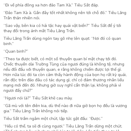
“Đi về phía đông xa hơn đảo Tam Xà.” Tiêu Sắt đáp.
“Đảo Tam Xà à. Gần đây tốt nhất không nên tới chỗ đó.” Tiêu Lăng
Trần thản nhiên nói.
“Sao vậy, bên kia có hải tặc hay quái vật biển?” Tiêu Sắt để ý tới
thay đổi trong ánh mắt Tiêu Lăng Trần.
Tiêu Lăng Trần dùng ngón tay gõ nhẹ lên quạt: “Nơi đó có quan
binh.”
“Quan binh?”
“Theo ta được biết, có một số thuyền quan bí mật chạy tới đó.
Chiếc thuyền dài Trường Tùng của ngươi đúng là không tệ, nhưng
nếu đối đầu với thuyền quan, e rằng không chiếm được lợi thế gì.
Hơn nữa lúc đó ta còn cảm thấy hành động của bọn họ rất kỳ quái,
rắn độc trên đảo đâu có tác dụng gì, chỉ có đám thương nhân liều
mạng mới đến đó. Nhưng giờ suy nghĩ cẩn thận lại, không phải vì
ngươi đấy chứ?”
“Ngươi nói là?” Tiêu Sắt khẽ cau mày.
“Gã mù với tên điên kia, dù thế nào đi nữa giờ bọn họ đều là vương
gia.” Tiêu Lăng Trần không nói tiếp.
Tiêu Sắt trầm ngâm một chút, lập tức gật đầu: “Được.”
“Nếu có thể, ta sẽ đi cùng ngươi.” Tiêu Lăng Trần dừng một chút.