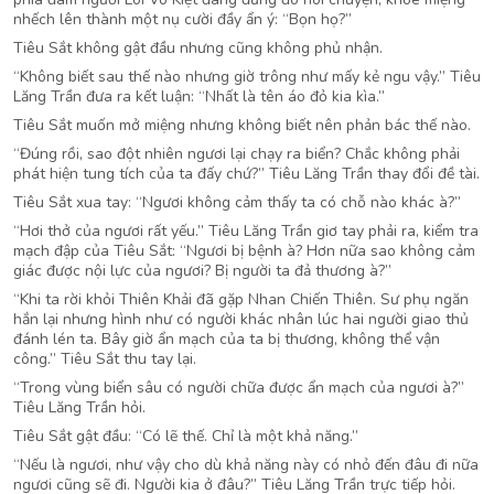
nhếch lên thành một nụ cười đầy ẩn ý: “Bọn họ?”
Tiêu Sắt không gật đầu nhưng cũng không phủ nhận.
“Không biết sau thế nào nhưng giờ trông như mấy kẻ ngu vậy.” Tiêu
Lăng Trần đưa ra kết luận: “Nhất là tên áo đỏ kia kìa.”
Tiêu Sắt muốn mở miệng nhưng không biết nên phản bác thế nào.
“Đúng rồi, sao đột nhiên ngươi lại chạy ra biển? Chắc không phải
phát hiện tung tích của ta đấy chứ?” Tiêu Lăng Trần thay đổi đề tài.
Tiêu Sắt xua tay: “Ngươi không cảm thấy ta có chỗ nào khác à?”
“Hơi thở của ngươi rất yếu.” Tiêu Lăng Trần giơ tay phải ra, kiểm tra
mạch đập của Tiêu Sắt: “Ngươi bị bệnh à? Hơn nữa sao không cảm
giác được nội lực của ngươi? Bị người ta đả thương à?”
“Khi ta rời khỏi Thiên Khải đã gặp Nhan Chiến Thiên. Sư phụ ngăn
hắn lại nhưng hình như có người khác nhân lúc hai người giao thủ
đánh lén ta. Bây giờ ẩn mạch của ta bị thương, không thể vận
công.” Tiêu Sắt thu tay lại.
“Trong vùng biển sâu có người chữa được ẩn mạch của ngươi à?”
Tiêu Lăng Trần hỏi.
Tiêu Sắt gật đầu: “Có lẽ thế. Chỉ là một khả năng.”
“Nếu là ngươi, như vậy cho dù khả năng này có nhỏ đến đâu đi nữa
ngươi cũng sẽ đi. Người kia ở đâu?” Tiêu Lăng Trần trực tiếp hỏi.