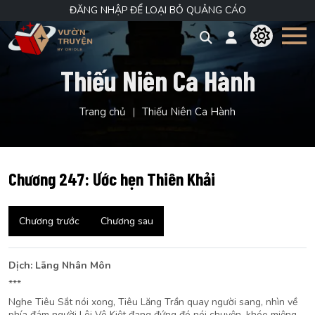
ĐĂNG NHẬP ĐỂ LOẠI BỎ QUẢNG CÁO
Thiếu Niên Ca Hành
Trang chủ
Thiếu Niên Ca Hành
Chương 247: Ước hẹn Thiên Khải
Chương trước
Chương sau
Dịch: Lãng Nhân Môn
***
Nghe Tiêu Sắt nói xong, Tiêu Lăng Trần quay người sang, nhìn về
phía đám người Lôi Vô Kiệt đang đứng đó nói chuyện, khóe miệng