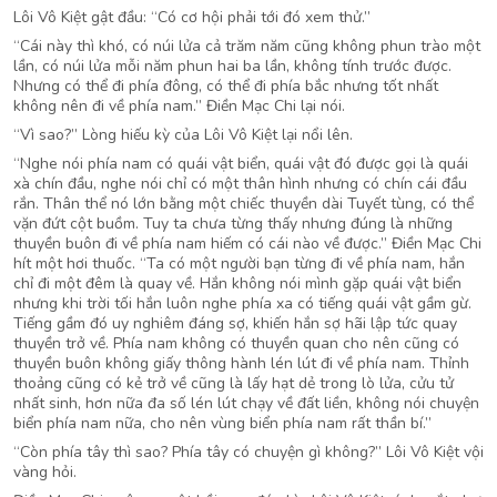
Lôi Vô Kiệt gật đầu: “Có cơ hội phải tới đó xem thử.”
“Cái này thì khó, có núi lửa cả trăm năm cũng không phun trào một
lần, có núi lửa mỗi năm phun hai ba lần, không tính trước được.
Nhưng có thể đi phía đông, có thể đi phía bắc nhưng tốt nhất
không nên đi về phía nam.” Điền Mạc Chi lại nói.
“Vì sao?” Lòng hiếu kỳ của Lôi Vô Kiệt lại nổi lên.
“Nghe nói phía nam có quái vật biển, quái vật đó được gọi là quái
xà chín đầu, nghe nói chỉ có một thân hình nhưng có chín cái đầu
rắn. Thân thể nó lớn bằng một chiếc thuyền dài Tuyết tùng, có thể
vặn đứt cột buồm. Tuy ta chưa từng thấy nhưng đúng là những
thuyền buôn đi về phía nam hiếm có cái nào về được.” Điền Mạc Chi
hít một hơi thuốc. “Ta có một người bạn từng đi về phía nam, hắn
chỉ đi một đêm là quay về. Hắn không nói mình gặp quái vật biển
nhưng khi trời tối hắn luôn nghe phía xa có tiếng quái vật gầm gừ.
Tiếng gầm đó uy nghiêm đáng sợ, khiến hắn sợ hãi lập tức quay
thuyền trở về. Phía nam không có thuyền quan cho nên cũng có
thuyền buôn không giấy thông hành lén lút đi về phía nam. Thỉnh
thoảng cũng có kẻ trở về cũng là lấy hạt dẻ trong lò lửa, cửu tử
nhất sinh, hơn nữa đa số lén lút chạy về đất liền, không nói chuyện
biển phía nam nữa, cho nên vùng biển phía nam rất thần bí.”
“Còn phía tây thì sao? Phía tây có chuyện gì không?” Lôi Vô Kiệt vội
vàng hỏi.