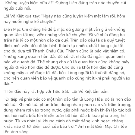
“Không luyện kiếm nữa à?” Đường Liên đứng trên nóc thuyền cúi
người cười nói.
Lôi Vô Kiệt xua tay: “Ngày nào cũng luyện kiếm mệt lắm rồi, hôm
nay muốn nghe kể chuyện.”
Điền Mạc Chi chẳng hề để ý, mặc dù gương mặt vẫn giữ vẻ không
quan tâm tới mọi việc nhưng vẫn kể chuyện: “Đi về phía đông ba
trăm hải lý có một hòn đảo đá quý. Trên đảo đều là đá quý tuyệt
đỉnh, mỗi viên đều được hình thành tự nhiên, chất lượng cực tốt,
cho dù đưa tới Thanh Châu Cửu Thành cũng là bảo vật hiếm có.
Nhưng xung quanh hòn đảo đó có rất nhiều đá ngầm, quan binh
bảo vệ quanh đó. Thế nhưng cho dù là quan binh cũng không mấy
người đi vào hòn đảo đó được. Cho dù ra khỏi hòn đảo đó cũng
không mấy ai về được tới đất liền. Lòng người là thứ rất đáng sợ,
cho nên quan viên bảo vệ quanh đảo cũng rất ít khi phái người vào
đảo.”
“Hòn đảo này rất hợp với Tiêu Sắt.” Lôi Vô Kiệt lẩm bẩm.
“Đi tiếp về phía bắc có một hòn đảo tên là Long Hỏa, đó là hòn đảo
núi lửa. Khi núi lửa phun trào, dung nhao phun cao vài trăm trượng,
dung nham rơi vào trong nước, gặp phải nước biển khiến lập tức bối
hơi, hơi nước bốc lên khiến toàn bộ hòn đảo bị bao phủ trong hơi
nước. Từ xa nhìn lại, khung cảnh đó thật đáng kinh ngạc, chẳng
khác nào đi tới điểm cuối của bầu trời.” Ánh mắt Điền Mạc Chi lóe
lên ánh sáng.