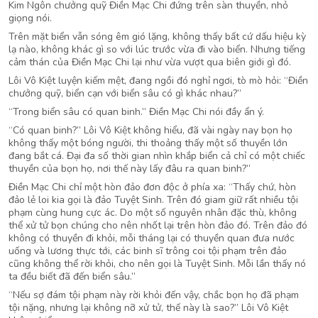
Kim Ngôn chưởng quỹ Điền Mạc Chi đứng trên sàn thuyền, nhỏ
giọng nói.
Trên mặt biển vẫn sóng êm gió lặng, không thấy bất cứ dấu hiệu kỳ
lạ nào, không khác gì so với lúc trước vừa đi vào biển. Nhưng tiếng
cảm thán của Điền Mạc Chi lại như vừa vượt qua biên giới gì đó.
Lôi Vô Kiệt luyện kiếm mệt, đang ngồi đó nghỉ ngơi, tò mò hỏi: “Điền
chưởng quỹ, biển cạn với biển sâu có gì khác nhau?”
“Trong biển sâu có quan binh.” Điền Mạc Chi nói đầy ẩn ý.
“Có quan binh?” Lôi Vô Kiệt không hiểu, đã vài ngày nay bọn họ
không thấy một bóng người, thi thoảng thấy một số thuyền lớn
đang bắt cá. Đại đa số thời gian nhìn khắp biển cả chỉ có một chiếc
thuyền của bọn họ, nơi thế này lấy đâu ra quan binh?”
Điền Mạc Chi chỉ một hòn đảo đơn độc ở phía xa: “Thấy chứ, hòn
đảo lẻ loi kia gọi là đảo Tuyệt Sinh. Trên đó giam giữ rất nhiều tội
phạm cùng hung cực ác. Do một số nguyên nhân đặc thù, không
thể xử tử bọn chúng cho nên nhốt lại trên hòn đảo đó. Trên đảo đó
không có thuyền đi khỏi, mỗi tháng lại có thuyền quan đưa nước
uống và lương thực tới, các binh sĩ trông coi tội phạm trên đảo
cũng không thể rời khỏi, cho nên gọi là Tuyệt Sinh. Mỗi lần thấy nó
ta đều biết đã đến biển sâu.”
“Nếu sợ đám tội phạm này rời khỏi đến vậy, chắc bọn họ đã phạm
tội nặng, nhưng lại không nỡ xử tử, thế này là sao?” Lôi Vô Kiệt