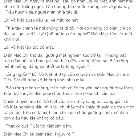
Điền Mạc Chi ngây ra một hồi, sau đó nhìn Lôi Vô Kiệt, ánh mắt như
nhìn một thằng ngốc. Lão buông tẩu thuốc xuống, chỉ về phía tây:
“Tiểu huynh đệ, ngươi nhìn phía tây đi.”
Lôi Vô Kiệt quay đầu lại, vẻ mặt mờ mịt.
“Phía tây chính là nơi chúng ta đi tới. Nơi đó không có biển, chỉ có
đại lục, gọi là Bắc Ly! Quê hương của ngươi!” Điền Mạc Chi liếc mắt
khinh bỉ.
Lôi Vô Kiệt lập tức đỏ mặt.
Điền Mạc Chi thở dài, gương mặt nghiêm túc trở lại: “Nhưng bất
luận đảo núi lửa hay quái vật biển đều không đáng sợ. Biển rộng
mênh mông, đáng sợ nhất lại là lòng người.”
“Lòng người?” Lôi Vô Kiệt nhớ lại câu chuyện về Điền Mạc Chi mà
Tiêu Sắt đã từng kể, không khỏi nhíu mày.
“Biển rộng mênh mông, trên một chiếc thuyền một người thay lòng,
toàn bộ thuyền đều phải chôn theo.” Điền Mạc Chi lẩm bẩm.
Chiếc thuyền mà Lôi Vô Kiệt vừa nhìn thấy càng lúc càng gần. Lôi
Vô Kiệt nghiêng đầu nhìn lại, chỉ thấy trên chiếc thuyền đó treo một
lá cờ lớn, trên cờ là một con chim diều hâu giương cánh, có điều
con diều hâu kia không có đầu.”
“Thật kỳ quái.” Lôi Vô Kiệt lẩm bẩm.
Điền Mạc Chi lại biến sắc: “Nguy rồi.”