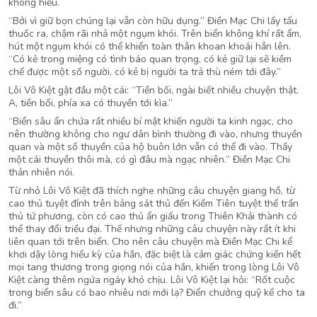
không hiểu.
“Bởi vì giữ bọn chúng lại vẫn còn hữu dụng.” Điền Mạc Chi lấy tẩu
thuốc ra, chậm rãi nhả một ngụm khói. Trên biển không khí rất ẩm,
hút một ngụm khói có thể khiến toàn thân khoan khoái hẳn lên.
“Có kẻ trong miệng có tình báo quan trọng, có kẻ giữ lại sẽ kiềm
chế được một số người, có kẻ bị người ta trả thù ném tới đây.”
Lôi Vô Kiệt gật đầu một cái: “Tiền bối, ngài biết nhiều chuyện thật.
A, tiền bối, phía xa có thuyền tới kìa.”
“Biển sâu ẩn chứa rất nhiều bí mật khiến người ta kinh ngạc, cho
nên thường không cho ngư dân bình thường đi vào, nhưng thuyền
quan và một số thuyền của hộ buôn lớn vẫn có thể đi vào. Thấy
một cái thuyền thôi mà, có gì đâu mà ngạc nhiên.” Điền Mạc Chi
thản nhiên nói.
Từ nhỏ Lôi Vô Kiệt đã thích nghe những câu chuyện giang hồ, từ
cao thủ tuyệt đỉnh trên bảng sát thủ đến Kiếm Tiên tuyệt thế trấn
thủ tứ phương, còn có cao thủ ẩn giấu trong Thiên Khải thành có
thể thay đổi triều đại. Thế nhưng những câu chuyện này rất ít khi
liên quan tới trên biển. Cho nên câu chuyện mà Điền Mạc Chi kể
khơi dậy lòng hiếu kỳ của hắn, đặc biệt là cảm giác chứng kiến hết
mọi tang thương trong giọng nói của hắn, khiến trong lòng Lôi Vô
Kiệt càng thêm ngứa ngáy khó chịu. Lôi Vô Kiệt lại hỏi: “Rốt cuộc
trong biển sâu có bao nhiêu nơi mới lạ? Điển chưởng quỹ kể cho ta
đi.”