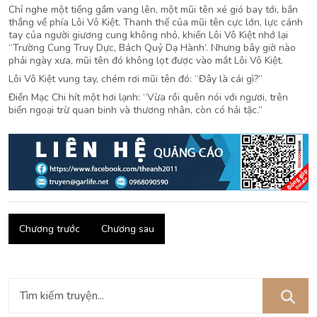
Chỉ nghe một tiếng gầm vang lên, một mũi tên xé gió bay tới, bắn
thẳng về phía Lôi Vô Kiệt. Thanh thế của mũi tên cực lớn, lực cánh
tay của người giương cung không nhỏ, khiến Lôi Vô Kiệt nhớ lại
“Trường Cung Truy Dực, Bách Quỷ Dạ Hành’. Nhưng bây giờ nào
phải ngày xưa, mũi tên đó không lọt được vào mắt Lôi Vô Kiệt.
Lôi Vô Kiệt vung tay, chém rơi mũi tên đó: “Đây là cái gì?”
Điền Mạc Chi hít một hơi lạnh: “Vừa rồi quên nói với ngươi, trên
biển ngoại trừ quan binh và thương nhân, còn có hải tặc.”
Chương trước
Chương sau