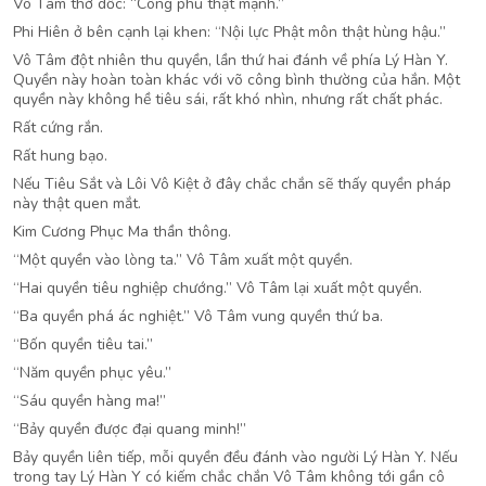
Vô Tâm thở dốc: “Công phu thật mạnh.”
Phi Hiên ở bên cạnh lại khen: “Nội lực Phật môn thật hùng hậu.”
Vô Tâm đột nhiên thu quyền, lần thứ hai đánh về phía Lý Hàn Y.
Quyền này hoàn toàn khác với võ công bình thường của hắn. Một
quyền này không hề tiêu sái, rất khó nhìn, nhưng rất chất phác.
Rất cứng rắn.
Rất hung bạo.
Nếu Tiêu Sắt và Lôi Vô Kiệt ở đây chắc chắn sẽ thấy quyền pháp
này thật quen mắt.
Kim Cương Phục Ma thần thông.
“Một quyền vào lòng ta.” Vô Tâm xuất một quyền.
“Hai quyền tiêu nghiệp chướng.” Vô Tâm lại xuất một quyền.
“Ba quyền phá ác nghiệt.” Vô Tâm vung quyền thứ ba.
“Bốn quyền tiêu tai.”
“Năm quyền phục yêu.”
“Sáu quyền hàng ma!”
“Bảy quyền được đại quang minh!”
Bảy quyền liên tiếp, mỗi quyền đều đánh vào người Lý Hàn Y. Nếu
trong tay Lý Hàn Y có kiếm chắc chắn Vô Tâm không tới gần cô