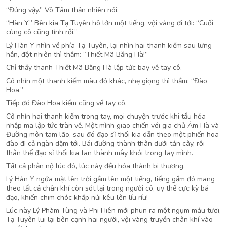
“Đúng vậy.” Vô Tâm thản nhiên nói.
“Hàn Y.” Bên kia Tạ Tuyên hô lớn một tiếng, vội vàng đi tới: “Cuối
cùng cô cũng tỉnh rồi.”
Lý Hàn Y nhìn về phía Tạ Tuyên, lại nhìn hai thanh kiếm sau lưng
hắn, đột nhiên thì thầm: “Thiết Mã Băng Hà!”
Chỉ thấy thanh Thiết Mã Băng Hà lập tức bay về tay cô.
Cô nhìn một thanh kiếm màu đỏ khác, nhẹ giọng thì thầm: “Đào
Hoa.”
Tiếp đó Đào Hoa kiếm cũng về tay cô.
Cô nhìn hai thanh kiếm trong tay, mọi chuyện trước khi tẩu hỏa
nhập ma lập tức tràn về. Một mình giao chiến với gia chủ Ám Hà và
Đường môn tam lão, sau đó đạo sĩ thối kia dẫn theo một phiến hoa
đào đi cả ngàn dặm tới. Bái đường thành thân dưới tán cây, rồi
thân thể đạo sĩ thối kia tan thành mây khói trong tay mình.
Tất cả phẫn nộ lúc đó, lúc này đều hóa thành bi thương.
Lý Hàn Y ngửa mặt lên trời gầm lên một tiếng, tiếng gầm đó mang
theo tất cả chân khí còn sót lại trong người cô, uy thế cực kỳ bá
đạo, khiến chim chóc khắp núi kêu lên líu ríu!
Lúc này Lý Phàm Tùng và Phi Hiên mới phun ra một ngụm máu tươi,
Tạ Tuyên lui lại bên cạnh hai người, vội vàng truyền chân khí vào