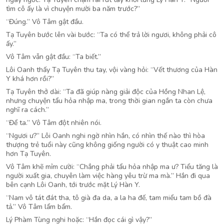
tìm cô ấy là vì chuyện mười ba năm trước?”
“Đúng.” Vô Tâm gật đầu.
Tạ Tuyên bước lên vài bước: “Ta có thể trả lời ngươi, không phải cô
ấy.”
Vô Tâm vẫn gật đầu: “Ta biết.”
Lôi Oanh thấy Tạ Tuyên thu tay, vội vàng hỏi: “Vết thương của Hàn
Y khá hơn rồi?”
Tạ Tuyên thở dài: “Ta đã giúp nàng giải độc của Hồng Nhan Lệ,
nhưng chuyện tẩu hỏa nhập ma, trong thời gian ngắn ta còn chưa
nghĩ ra cách.”
“Để ta.” Vô Tâm đột nhiên nói.
“Ngươi ư?” Lôi Oanh nghi ngờ nhìn hắn, có nhìn thế nào thì hòa
thượng trẻ tuổi này cũng không giống người có y thuật cao minh
hơn Tạ Tuyên.
Vô Tâm khẽ mỉm cười: “Chẳng phải tẩu hỏa nhập ma ư? Tiểu tăng là
người xuất gia, chuyên làm việc hàng yêu trừ ma mà.” Hắn đi qua
bên cạnh Lôi Oanh, tới trước mặt Lý Hàn Y.
“Nam vô tát đát tha, tô già đa da, a la ha đế, tam miểu tam bồ đà
tả.” Vô Tâm lẩm bẩm.
Lý Phàm Tùng nghi hoặc: “Hắn đọc cái gì vậy?”