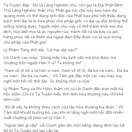
Tạ Tuyên đáp: “Đó là Lăng Nghiêm chú, còn gọi là Đại Phật Đỉnh
Thủ Lăng Nghiêm thần chú. Phật gia nói chú này bao hàm đại
quang minh có thể dùng tịnh đức của Phật bao phủ hết thẩy, dùng
bạch tịnh đại từ bi hóa phúc cho pháp giới, có đại uy đức không thể
tưởng tượng được. Người niệm chú này có thể tránh khỏi mọi thù
địch, hủy diệt mọi tà ác nguyền rủa, tránh tất cả tai bay vạ gió,
hàng phục tất cả thiên ma ngoại đạo! Đây được coi là vua trong
chú pháp của Phật gia!”
Lý Phàm Tùng thở dài: “Lợi hại vậy sao?”
Lôi Oanh cau mày: “Dùng mấy câu kinh văn mà phá được ma
chướng trên người Hàn Y ư? Ta không tin!”
“Nam vô lô kê a la hán sỉ nam. Nam vô tô lô, đa ba na nam… Đa ba
na nam… Đa ba na nam…” Vô Tâm gãi đầu một cái, cau mày suy
nghĩ một hồi rồi thở dài: “Ài, không nhớ ra nữa.”
Lý Phàm Tùng và Phi Hiên, thậm chí cả Lôi Oanh đều trợn mắt há
hốc mồm. Chỉ có Tạ Tuyên hiểu tính tình hòa thượng này, chỉ khẽ
mỉm cười.
“Bỏ đi vậy, ta không theo cách của lão hòa thượng kia được.” Vô
Tâm dứt khoát buông bỏ, sau khi im lặng ngồi một hồi, đột nhiên
xuất chưởng về phía vai Lý Hàn Y.
“Ngươi làm gì vậy!” Lôi Oanh gầm lên một tiếng, đang định lao tới
thì bị Tạ Tuyên giơ tay cản lại.