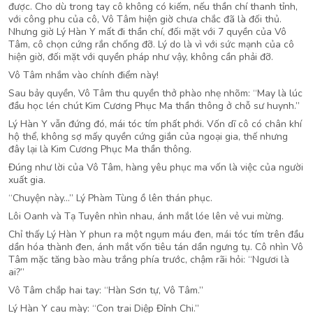
được. Cho dù trong tay cô không có kiếm, nếu thần chí thanh tỉnh,
với công phu của cô, Vô Tâm hiện giờ chưa chắc đã là đối thủ.
Nhưng giờ Lý Hàn Y mất đi thần chí, đối mặt với 7 quyền của Vô
Tâm, cô chọn cứng rắn chống đỡ. Lý do là vì với sức mạnh của cô
hiện giờ, đối mặt với quyền pháp như vậy, không cần phải đỡ.
Vô Tâm nhắm vào chính điểm này!
Sau bảy quyền, Vô Tâm thu quyền thở phào nhẹ nhõm: “May là lúc
đầu học lén chút Kim Cương Phục Ma thần thông ở chỗ sư huynh.”
Lý Hàn Y vẫn đứng đó, mái tóc tím phất phới. Vốn dĩ cô có chân khí
hộ thể, không sợ mấy quyền cứng giắn của ngoại gia, thế nhưng
đây lại là Kim Cương Phục Ma thần thông.
Đúng như lời của Vô Tâm, hàng yêu phục ma vốn là việc của người
xuất gia.
“Chuyện này…” Lý Phàm Tùng ồ lên thán phục.
Lôi Oanh và Tạ Tuyên nhìn nhau, ánh mắt lóe lên vẻ vui mừng.
Chỉ thấy Lý Hàn Y phun ra một ngụm máu đen, mái tóc tím trên đầu
dần hóa thành đen, ánh mắt vốn tiêu tán dần ngưng tụ. Cô nhìn Vô
Tâm mặc tăng bào màu trắng phía trước, chậm rãi hỏi: “Ngươi là
ai?”
Vô Tâm chắp hai tay: “Hàn Sơn tự, Vô Tâm.”
Lý Hàn Y cau mày: “Con trai Diệp Đỉnh Chi.”