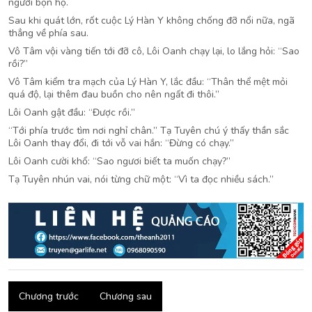
người bọn họ.
Sau khi quát lớn, rốt cuộc Lý Hàn Y không chống đỡ nổi nữa, ngã
thẳng về phía sau.
Vô Tâm vội vàng tiến tới đỡ cô, Lôi Oanh chạy lại, lo lắng hỏi: “Sao
rồi?”
Vô Tâm kiểm tra mạch của Lý Hàn Y, lắc đầu: “Thân thể mệt mỏi
quá độ, lại thêm đau buồn cho nên ngất đi thôi.”
Lôi Oanh gật đầu: “Được rồi.”
“Tới phía trước tìm nơi nghỉ chân.” Tạ Tuyên chú ý thấy thần sắc
Lôi Oanh thay đổi, đi tới vỗ vai hắn: “Đừng có chạy.”
Lôi Oanh cười khổ: “Sao ngươi biết ta muốn chạy?”
Tạ Tuyên nhún vai, nói từng chữ một: “Vì ta đọc nhiều sách.”
Chương trước
Chương sau