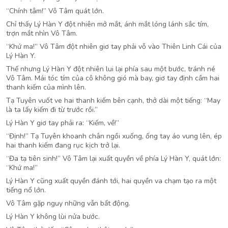
“Chính tâm!” Vô Tâm quát lớn.
Chỉ thấy Lý Hàn Y đột nhiên mở mắt, ánh mắt lóng lánh sắc tím,
trợn mắt nhìn Vô Tâm.
“Khứ ma!” Vô Tâm đột nhiên giơ tay phải vỗ vào Thiên Linh Cái của
Lý Hàn Y.
Thế nhưng Lý Hàn Y đột nhiên lui lại phía sau một bước, tránh né
Vô Tâm. Mái tóc tím của cô không gió mà bay, giơ tay định cầm hai
thanh kiếm của mình lên.
Tạ Tuyên vuốt ve hai thanh kiếm bên cạnh, thở dài một tiếng: “May
là ta lấy kiếm đi từ trước rồi.”
Lý Hàn Y giơ tay phải ra: “Kiếm, về!”
“Định!” Tạ Tuyên khoanh chân ngồi xuống, ống tay áo vung lên, ép
hai thanh kiếm đang rục kịch trở lại.
“Đa tạ tiên sinh!” Vô Tâm lại xuất quyền về phía Lý Hàn Y, quát lớn:
“Khứ ma!”
Lý Hàn Y cũng xuất quyền đánh tới, hai quyền va chạm tạo ra một
tiếng nổ lớn.
Vô Tâm gặp nguy những vẫn bất động.
Lý Hàn Y không lùi nửa bước.