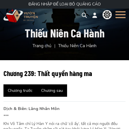
ĐĂNG NHẬP ĐỂ LOẠI BỎ QUẢNG CÁO
Thiếu Niên Ca Hành
Trang chủ
Thiếu Niên Ca Hành
Chương 239: Thất quyền hàng ma
Chương trước
Chương sau
Dịch & Biên: Lãng Nhân Môn
***
Khi Vô Tâm chỉ Lý Hàn Y nói ra chữ ‘cô ấy’, tất cả mọi người đều
ngây ngốc. Tạ Tuyên chậm rãi rút tay khỏi lưng Lý Hàn Y: “Ngươi