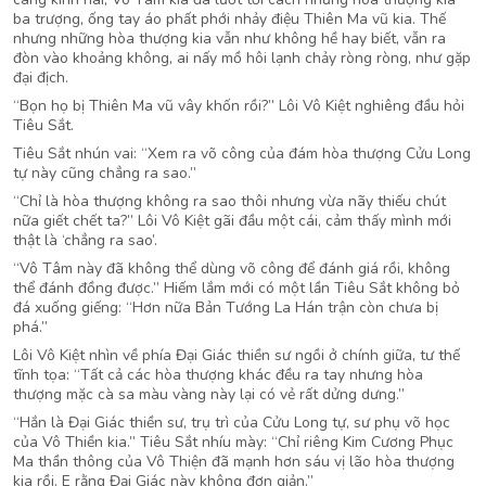
ba trượng, ống tay áo phất phới nhảy điệu Thiên Ma vũ kia. Thế
nhưng những hòa thượng kia vẫn như không hề hay biết, vẫn ra
đòn vào khoảng không, ai nấy mồ hôi lạnh chảy ròng ròng, như gặp
đại địch.
“Bọn họ bị Thiên Ma vũ vây khốn rồi?” Lôi Vô Kiệt nghiêng đầu hỏi
Tiêu Sắt.
Tiêu Sắt nhún vai: “Xem ra võ công của đám hòa thượng Cửu Long
tự này cũng chẳng ra sao.”
“Chỉ là hòa thượng không ra sao thôi nhưng vừa nãy thiếu chút
nữa giết chết ta?” Lôi Vô Kiệt gãi đầu một cái, cảm thấy mình mới
thật là ‘chẳng ra sao’.
“Vô Tâm này đã không thể dùng võ công để đánh giá rồi, không
thể đánh đồng được.” Hiếm lắm mới có một lần Tiêu Sắt không bỏ
đá xuống giếng: “Hơn nữa Bản Tướng La Hán trận còn chưa bị
phá.”
Lôi Vô Kiệt nhìn về phía Đại Giác thiền sư ngồi ở chính giữa, tư thế
tĩnh tọa: “Tất cả các hòa thượng khác đều ra tay nhưng hòa
thượng mặc cà sa màu vàng này lại có vẻ rất dửng dưng.”
“Hắn là Đại Giác thiền sư, trụ trì của Cửu Long tự, sư phụ võ học
của Vô Thiền kia.” Tiêu Sắt nhíu mày: “Chỉ riêng Kim Cương Phục
Ma thần thông của Vô Thiện đã mạnh hơn sáu vị lão hòa thượng
kia rồi. E rằng Đại Giác này không đơn giản.”