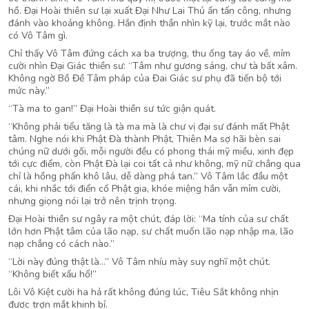
hồ. Đại Hoài thiên sư lại xuất Đại Như Lai Thủ ấn tấn công, nhưng
đánh vào khoảng không. Hắn định thần nhìn kỹ lại, trước mắt nào
có Vô Tâm gì.
Chỉ thấy Vô Tâm đứng cách xa ba trượng, thu ống tay áo về, mỉm
cười nhìn Đại Giác thiền sư: “Tâm như gương sáng, chư tà bất xâm.
Không ngờ Bồ Đề Tâm pháp của Đai Giác sư phụ đã tiến bộ tới
mức này.”
“Tà ma to gan!” Đại Hoài thiền sư tức giận quát.
“Không phải tiểu tăng là tà ma mà là chư vị đại sư đánh mất Phật
tâm. Nghe nói khi Phật Đà thành Phật, Thiên Ma sợ hãi bèn sai
chúng nữ dưới gối, mỗi người đều có phong thái mỹ miều, xinh đẹp
tới cực điểm, còn Phật Đà lại coi tất cả như không, mỹ nữ chẳng qua
chỉ là hồng phấn khô lâu, dễ dàng phá tan.” Vô Tâm lắc đầu một
cái, khi nhắc tới điển cố Phật gia, khóe miệng hắn vẫn mỉm cười,
nhưng giọng nói lại trở nên trịnh trọng.
Đại Hoài thiền sư ngây ra một chút, đáp lời: “Ma tính của sư chất
lớn hơn Phật tâm của lão nạp, sư chất muốn lão nạp nhập ma, lão
nạp chẳng có cách nào.”
“Lời này đúng thật là…” Vô Tâm nhíu mày suy nghĩ một chút.
“Không biết xấu hổ!”
Lôi Vô Kiệt cười ha hả rất không đúng lúc, Tiêu Sắt không nhịn
được trợn mắt khinh bỉ.