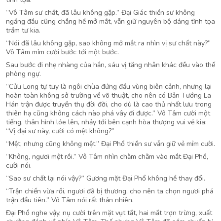
“Vô Tâm sư chất, đã lâu không gặp.” Đại Giác thiền sư không
ngẩng đầu cũng chẳng hề mở mắt, vẫn giữ nguyên bộ dáng tĩnh tọa
trầm tư kia.
“Nói đã lâu không gặp, sao không mở mắt ra nhìn vị sư chất này?”
Vô Tâm mỉm cười bước tới một bước.
Sau bước đi nhẹ nhàng của hắn, sáu vị tăng nhân khác đều vào thế
phòng ngự.
“Cửu Long tự tuy là ngôi chùa đứng đầu vùng biên cảnh, nhưng lại
hoàn toàn không sở trường về võ thuật, cho nên có Bản Tướng La
Hán trận được truyền thụ đời đời, cho dù là cao thủ nhất lưu trong
thiên hạ cũng không cách nào phá vây đi được.” Vô Tâm cười một
tiếng, thân hình lóe lên, nhảy tới bên cạnh hòa thượng vui vẻ kia:
“Vị đại sư này, cười có mệt không?”
“Mệt, nhưng cũng không mệt.” Đại Phổ thiền sư vẫn giữ vẻ mỉm cười.
“Không, ngươi mệt rồi.” Vô Tâm nhìn chằm chằm vào mắt Đại Phổ,
cười nói.
“Sao sư chất lại nói vậy?” Gương mặt Đại Phổ không hề thay đổi.
“Trận chiến vừa rồi, ngươi đã bị thương, cho nên ta chọn ngươi phá
trận đầu tiên.” Vô Tâm nói rất thản nhiên.
Đại Phổ nghe vậy, nụ cười trên mặt vụt tắt, hai mắt trợn trừng, xuất