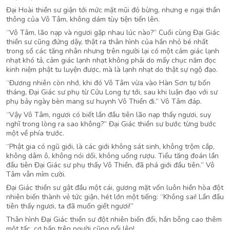
Đại Hoài thiền sư giận tới mức mặt mũi đỏ bừng, nhưng e ngại thần
thông của Vô Tâm, không dám tùy tiện tiến lên.
“Vô Tâm, lão nạp và ngươi gặp nhau lúc nào?” Cuối cùng Đại Giác
thiền sư cũng đứng dậy, thật ra thân hình của hắn nhỏ bé nhất
trong số các tăng nhân nhưng trên người lại có một cảm giác lạnh
nhạt khó tả, cảm giác lạnh nhạt không phải do mấy chục năm đọc
kinh niệm phật tu luyện được, mà là lạnh nhạt do thật sự ngộ đạo.
“Đương nhiên còn nhớ, khi đó Vô Tâm vừa vào Hàn Sơn tự bốn
tháng, Đại Giác sư phụ từ Cửu Long tự tới, sau khi luận đạo với sư
phụ bảy ngày bèn mang sư huynh Vô Thiền đi.” Vô Tâm đáp.
“Vậy Vô Tâm, ngươi có biết lần đầu tiên lão nạp thấy ngươi, suy
nghĩ trong lòng ra sao không?” Đại Giác thiền sư bước từng bước
một về phía trước.
“Phật gia có ngũ giới, là các giới không sát sinh, không trộm cắp,
không dâm ô, không nói dối, không uống rượu. Tiểu tăng đoán lần
đầu tiên Đại Giác sư phụ thấy Vô Thiền, đã phá giới đầu tiên.” Vô
Tâm vẫn mỉm cười.
Đại Giác thiền sư gật đầu một cái, gương mặt vốn luôn hiền hòa đột
nhiên biến thành vẻ tức giận, hét lớn một tiếng: “Không sai! Lần đầu
tiên thấy ngươi, ta đã muốn giết ngươi!”
Thân hình Đại Giác thiền sư đột nhiên biến đổi, hắn bỗng cao thêm
một tấc, cơ bắp trên người cũng nổi lên!