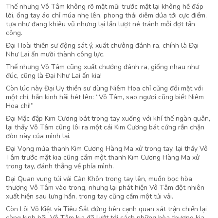
Thế nhưng Vô Tâm không rõ mặt mũi trước mặt lại không hề đáp
lời, ống tay áo chỉ múa nhẹ lên, phong thái diêm dúa tới cực điểm,
tựa như đang khiêu vũ nhưng lại lần lượt né tránh mỗi đợt tấn
công.
Đại Hoài thiền sư động sát ý, xuất chưởng đánh ra, chính là Đại
Như Lai ấn mười thành công lực.
Thế nhưng Vô Tâm cũng xuất chưởng đánh ra, giống nhau như
đúc, cũng là Đại Như Lai ấn kia!
Còn lúc này Đại Uy thiền sư dùng Niêm Hoa chỉ cũng đối mặt với
một chỉ, hắn kinh hãi hét lên: “Vô Tâm, sao ngươi cũng biết Niêm
Hoa chỉ!”
Đại Mặc đập Kim Cương bát trong tay xuống với khí thế ngàn quân,
lại thấy Vô Tâm cũng lôi ra một cái Kim Cương bát cứng rắn chặn
đòn này của mình lại.
Đại Vọng múa thanh Kim Cương Hàng Ma xử trong tay, lại thấy Vô
Tâm trước mặt kia cũng cầm một thanh Kim Cương Hàng Ma xử
trong tay, đánh thẳng về phía mình.
Dại Quan vung túi vải Càn Khôn trong tay lên, muốn bọc hòa
thượng Vô Tâm vào trong, nhưng lại phát hiện Vô Tâm đột nhiên
xuất hiện sau lưng hắn, trong tay cũng cầm một túi vải.
Còn Lôi Vô Kiệt và Tiêu Sắt đứng bên cạnh quan sát trận chiến lại
càng kinh hãi, Vô Tâm kia đã lướt tới cách những hòa thượng kia