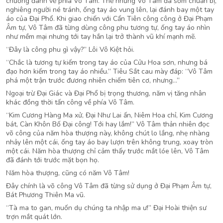
chưởng đánh về phía Vô Tâm. Thế nhưng Vô Tâm đã sớm chuẩn bị,
nghiêng người né tránh, ống tay áo vung lên, lại đánh bay một tay
áo của Đại Phổ. Khi giao chiến với Cẩn Tiên công công ở Đại Phạm
Âm tự, Vô Tâm đã từng dùng công phu tương tự, ống tay áo nhìn
như mềm mại nhưng tới tay hắn lại trở thành vũ khí mạnh mẽ.
“Đây là công phu gì vậy?” Lôi Vô Kiệt hỏi.
“Chắc là tương tự kiếm trong tay áo của Cửu Hoa sơn, nhưng bá
đạo hơn kiếm trong tay áo nhiều.” Tiêu Sắt cau mày đáp: “Vô Tâm
phá một trận trước đương nhiên chiếm tiên cơ, nhưng…”
Ngoại trừ Đại Giác và Đại Phổ bị trọng thương, năm vị tăng nhân
khác đồng thời tấn công về phía Vô Tâm.
“Kim Cương Hàng Ma xử, Đại Như Lai ấn, Niêm Hoa chỉ, Kim Cương
bát, Càn Khôn Bố Đại công! Tới hay lắm!” Vô Tâm thản nhiên đọc
võ công của năm hòa thượng này, không chút lo lắng, nhẹ nhàng
nhảy lên một cái, ống tay áo bay lượn trên không trung, xoay tròn
một cái. Năm hòa thượng chỉ cảm thấy trước mắt lóe lên, Vô Tâm
đã đánh tới trước mặt bọn họ.
Năm hòa thượng, cũng có năm Vô Tâm!
Đây chính là võ công Vô Tâm đã từng sử dụng ở Đại Phạm Âm tự,
Bát Phương Thiên Ma vũ.
“Tà ma to gan, muốn dụ chúng ta nhập ma ư!” Đại Hoài thiện sư
trợn mắt quát lớn.