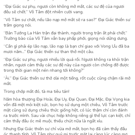
“Đại Giác sư phụ, ngươi còn không mở mắt, các sư đệ của ngươi
đều sẽ chết.” Vô Tâm đột nhiên cười vang.
“Vô Tâm sư chất, nếu lão nạp mở mắt sẽ ra sao?” Đại Giác thiền sư
trầm giọng nói.
“Bản Tướng La Hán trận đại thành, người trong trận ắt phải chết.”
Trường bào của Vô Tâm vẫn bay phấp phới, giọng nói dửng dưng.
“Cần gì phải ép lão nạp, lão nạp là bạn chí giao với Vong Ưu đã ba
mươi năm…” Đại Giác thiền sư than thở một câu.
“Đại Giác sư phụ, ngươi nhiều lời quá rồi. Ngươi không ra khỏi trận
nhãn, ngươi cảm thấy các sư đệ này của ngươi còn chống đỡ được
trong thời gian một nén nhang tới không?”
“Ài.” Đại Giác thiền sư thở dài một tiếng, rốt cuộc cũng chậm rãi mở
mắt.
Trong chớp mắt đó, tà ma tiêu tán!
Năm hòa thượng Đại Hoài, Đại Uy, Đại Quan, Đại Mặc, Đại Vọng kia
vốn đã mệt mỏi kiệt sức, bọn họ sử dụng một chiêu, Vô Tâm trước
mặt cũng sử dụng chiêu thức giống hệt, có lúc thậm chí còn đánh
ra trước mình. Sau vài chục hiệp không riêng gì thể lực cạn kiệt, chỉ
cảm thấy đầu óc mê muội, thiếu chút nữa là ngất xỉu.
Nhưng Đại Giác thiền sư chỉ vừa mở mắt, bọn họ đã cảm thấy đầu
óc thanh tỉnh, Vô Tâm như quỷ mị trước mặt lại càng lúc càng mơ