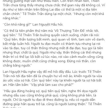
nhưng gương mặt vẫn như thiếu niên. Còn trên nhân tiên, Thiên
Trần chưa từng thấy nhưng chưa chắc thế gian này đã không có. Ví
dụ như vị tiên nhân trên Bồng Lai đảo có thể là một vị địa tiên
chân chính.” Tề Thiên Trần dừng lại một chút. “Nhưng còn một khả
năng khác.”
“Còn khả năng gì?” Lan Nguyệt Hầu hỏi.
“Có thể là tiên phẩm thứ năm mà ‘Vô Thượng Tiên Đồ’ nhắc tới,
quỷ tiên.” Tề Thiên Trần buông quyển sách xuống, chậm rãi nói:
“Quỷ tiên, thần tượng bất minh, quỷ quan vô tính, tam sơn vô danh,
bất nhập luân hồi. Người tu đạo muốn có thành tựu nhưng lại rơi
vào tà đạo, tuy có thần thông nhưng mất đi đại đạo, tuy gọi là tiên
nhưng thực chất là quỷ. Người như vậy, thần thông cái thế nhưng
thần trí có thể lạc lối bất cứ lúc nào, rơi vào cảnh muốn sống cũng
không được, muốn chết cũng chẳng xong. Đừng nói thần, còn
chẳng bằng người.”
Lan Nguyệt Hầu nghe vậy đổ mồ hôi đầy đầu. Lúc trước Tề Thiên
Trần nói tới địa tiên đã là chuyện hư vô mở ảo, khiến người ta vừa
áo ước vừa sợ hãi. Còn ‘quỷ tiên’ này lại khiến người ta sợ hãi bất
an. Hắn lẩm bẩm: “Vậy phải làm sao cho phải?”
“Hầu gia đừng hoảng sợ, quỷ tiên quỷ tiên, nghe thì dọa người
nhưng dẫu sao cũng không phải quỷ, cũng không phải tiên, là
người. Chỉ là người tu đạo đi theo đường lạ, nếu có người dẫn
đường giúp hắn quay trở lại, cũng là người lương thiện.” Tề Thiên