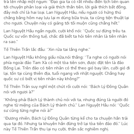
trà lên nhấp một ngụm: “Đạo gia ta có rất nhiều điển tịch liên quan
tới chuyện phân loại và giải thích thần tiên, lời giải thích bất đồng,
đây mới chỉ là hai loại. Lan Nguyệt Hầu, nếu ngươi có hứng thú
chẳng bằng hôm nay lưu lại m dùng bữa trưa, ta cũng tiện thuật lại
cho ngươi. Chuyện này có giảng tới tối muộn cũng chẳng hết.”
Lan Nguyệt Hầu ngẩn người, cười khổ nói: “Quốc sư đừng trêu ta.
Quốc sư vốn thông tuệ, chắc đã biết ta hỏi tiên nhân là tiên nhân
ra sao.”
Tề Thiên Trần lắc đầu: “Xin rửa tai lắng nghe.”
Lan Nguyệt Hầu không giấu nữa,nói thẳng: “Ta nghe có người nói
phía ngoài đảo Tam Xà có một tòa tiên sơn, được đặt tên là đảo
Bồng Lai. Trên đảo có tiên nhân có thể theo gió bay lên, cưỡi gió đi
lại, tồn tại cùng thiên địa, tuổi ngang với nhật nguyệt. Chẳng hay
quốc sư có biết vị tiên nhân này không?”
Tề Thiên Trần suy nghĩ một chút rồi cười nói: “Bách Lý Đông Quân
nói với ngươi à?”
“Không phải Bách Lý thành chủ nói với ta, nhưng đúng là người đó
nghe từ miệng của Bách Lý thành chủ.” Lan Nguyệt Hầu nói: “Quốc
sư cũng từng nghe nói à?”
“Đương nhiên, Bách Lý Đông Quân từng kể cho ta chuyện hắn trải
qua tại đó. Nhưng ta khuyên hắn đừng trở lại tòa tiên đảo đó.” Lúc
này Tề Thiên Trần thu lại nụ cười, thần sắc nghiêm nghị.