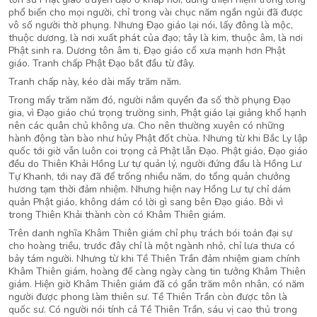
phổ biến cho mọi người, chỉ trong vài chục năm ngắn ngủi đã được
vô số người thờ phụng. Nhưng Đạo giáo lại nói, lấy đông là mộc,
thuộc dương, là nơi xuất phát của đạo; tây là kim, thuộc âm, là nơi
Phật sinh ra. Dương tôn âm ti, Đạo giáo cổ xưa mạnh hơn Phật
giáo. Tranh chấp Phật Đạo bắt đầu từ đây.
Tranh chấp này, kéo dài mấy trăm năm.
Trong mấy trăm năm đó, người nắm quyền đa số thờ phụng Đạo
gia, vì Đạo giáo chú trọng trường sinh, Phật giáo lại giảng khổ hạnh
nên các quân chủ không ưa. Cho nên thường xuyên có những
hành động tàn bào như hủy Phật đốt chùa. Nhưng từ khi Bắc Ly lập
quốc tới giờ vẫn luôn coi trọng cả Phật lẫn Đạo. Phật giáo, Đạo giáo
đều do Thiên Khải Hồng Lư tự quản lý, người đứng đầu là Hồng Lư
Tự Khanh, tới nay đã để trống nhiều năm, do tổng quản chưởng
hương tạm thời đảm nhiệm. Nhưng hiện nay Hồng Lư tự chỉ dám
quản Phật giáo, không dám có lời gì sang bên Đạo giáo. Bởi vì
trong Thiên Khải thành còn có Khâm Thiên giám.
Trên danh nghĩa Khâm Thiên giám chỉ phụ trách bói toán đại sự
cho hoàng triều, trước đây chỉ là một ngành nhỏ, chỉ lưa thưa có
bảy tám người. Nhưng từ khi Tề Thiên Trần đảm nhiệm giam chính
Khâm Thiên giám, hoàng đế càng ngày càng tin tưởng Khâm Thiên
giám. Hiện giờ Khâm Thiên giám đã có gần trăm môn nhân, có năm
người được phong làm thiên sư. Tề Thiên Trần còn được tôn là
quốc sư. Có người nói tính cả Tề Thiên Trần, sáu vị cao thủ trong