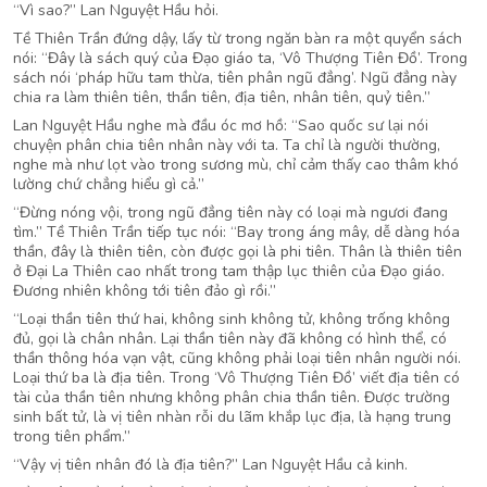
“Vì sao?” Lan Nguyệt Hầu hỏi.
Tề Thiên Trần đứng dậy, lấy từ trong ngăn bàn ra một quyển sách
nói: “Đây là sách quý của Đạo giáo ta, ‘Vô Thượng Tiên Đồ’. Trong
sách nói ‘pháp hữu tam thừa, tiên phân ngũ đẳng’. Ngũ đẳng này
chia ra làm thiên tiên, thần tiên, địa tiên, nhân tiên, quỷ tiên.”
Lan Nguyệt Hầu nghe mà đầu óc mơ hồ: “Sao quốc sư lại nói
chuyện phân chia tiên nhân này với ta. Ta chỉ là người thường,
nghe mà như lọt vào trong sương mù, chỉ cảm thấy cao thâm khó
lường chứ chẳng hiểu gì cả.”
“Đừng nóng vội, trong ngũ đẳng tiên này có loại mà ngươi đang
tìm.” Tề Thiên Trần tiếp tục nói: “Bay trong áng mây, dễ dàng hóa
thần, đây là thiên tiên, còn được gọi là phi tiên. Thân là thiên tiên
ở Đại La Thiên cao nhất trong tam thập lục thiên của Đạo giáo.
Đương nhiên không tới tiên đảo gì rồi.”
“Loại thần tiên thứ hai, không sinh không tử, không trống không
đủ, gọi là chân nhân. Lại thần tiên này đã không có hình thể, có
thần thông hóa vạn vật, cũng không phải loại tiên nhân người nói.
Loại thứ ba là địa tiên. Trong ‘Vô Thượng Tiên Đồ’ viết địa tiên có
tài của thần tiên nhưng không phân chia thần tiên. Được trường
sinh bất tử, là vị tiên nhàn rỗi du lãm khắp lục địa, là hạng trung
trong tiên phẩm.”
“Vậy vị tiên nhân đó là địa tiên?” Lan Nguyệt Hầu cả kinh.