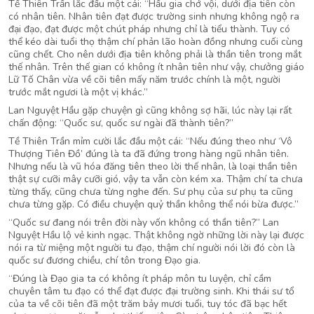
Tề Thiên Trần lắc đầu một cái: “Hầu gia chớ vội, dưới địa tiên còn
có nhân tiên. Nhân tiên đạt được trường sinh nhưng không ngộ ra
đại đạo, đạt được một chút pháp nhưng chỉ là tiểu thành. Tuy có
thể kéo dài tuổi thọ thậm chí phản lão hoàn đồng nhưng cuối cùng
cũng chết. Cho nên dưới địa tiên không phải là thần tiên trong mắt
thế nhân. Trên thế gian có không ít nhân tiên như vậy, chưởng giáo
Lữ Tố Chân vừa về cõi tiên mấy năm trước chính là một, người
trước mắt ngươi là một vị khác.”
Lan Nguyệt Hầu gặp chuyện gì cũng không sợ hãi, lúc này lại rất
chấn động: “Quốc sư, quốc sư ngài đã thành tiên?”
Tề Thiên Trần mỉm cười lắc đầu một cái: “Nếu đúng theo như ‘Vô
Thượng Tiên Đồ’ đúng là ta đã đứng trong hàng ngũ nhân tiên.
Nhưng nếu là vũ hóa đăng tiên theo lời thế nhân, là loại thần tiên
thật sự cưỡi mây cưỡi gió, vậy ta vẫn còn kém xa. Thậm chí ta chưa
từng thấy, cũng chưa từng nghe đến. Sư phụ của sư phụ ta cũng
chưa từng gặp. Có điều chuyện quỷ thần không thể nói bừa được.”
“Quốc sư đang nói trên đời này vốn không có thần tiên?” Lan
Nguyệt Hầu lộ vẻ kinh ngạc. Thật không ngờ những lời này lại được
nói ra từ miệng một người tu đạo, thậm chí người nói lời đó còn là
quốc sư đương chiều, chí tôn trong Đạo gia.
“Đúng là Đạo gia ta có không ít pháp môn tu luyện, chỉ cầm
chuyên tâm tu đạo có thể đạt được đại trường sinh. Khi thái sư tổ
của ta về cõi tiên đã một trăm bảy mươi tuổi, tuy tóc đã bạc hết