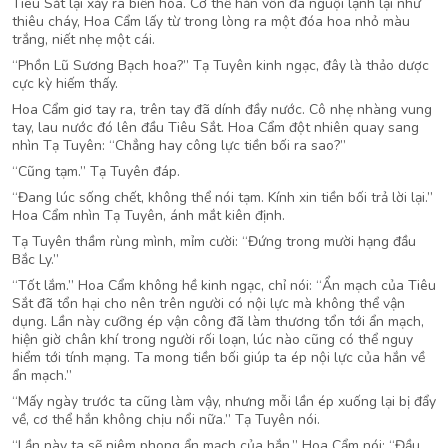
Tiêu Sắt lại xảy ra biến hóa. Cơ thể hắn vốn đã nguội lạnh lại như
thiêu cháy, Hoa Cẩm lấy từ trong lòng ra một đóa hoa nhỏ màu
trắng, niết nhẹ một cái.
“Phồn Lũ Sương Bạch hoa?” Tạ Tuyên kinh ngạc, đây là thảo dược
cực kỳ hiếm thấy.
Hoa Cẩm giơ tay ra, trên tay đã dính đầy nước. Cô nhẹ nhàng vung
tay, lau nước đó lên đầu Tiêu Sắt. Hoa Cẩm đột nhiên quay sang
nhìn Tạ Tuyên: “Chẳng hay công lực tiền bối ra sao?”
“Cũng tạm.” Tạ Tuyên đáp.
“Đang lúc sống chết, không thể nói tạm. Kính xin tiền bối trả lời lại.”
Hoa Cẩm nhìn Tạ Tuyên, ánh mắt kiên định.
Tạ Tuyên thầm rùng mình, mỉm cười: “Đứng trong mười hạng đầu
Bắc Ly.”
“Tốt lắm.” Hoa Cẩm không hề kinh ngạc, chỉ nói: “Ẩn mạch của Tiêu
Sắt đã tổn hại cho nên trên người có nội lực mà không thể vận
dụng. Lần này cưỡng ép vận công đã làm thương tổn tới ẩn mạch,
hiện giờ chân khí trong người rối loạn, lúc nào cũng có thể nguy
hiểm tới tính mạng. Ta mong tiền bối giúp ta ép nội lực của hắn về
ẩn mạch.”
“Mấy ngày trước ta cũng làm vậy, nhưng mỗi lần ép xuống lại bị đẩy
về, cơ thể hắn không chịu nổi nữa.” Tạ Tuyên nói.
“Lần này ta sẽ niêm phong ẩn mạch của hắn.” Hoa Cẩm nói: “Đầu