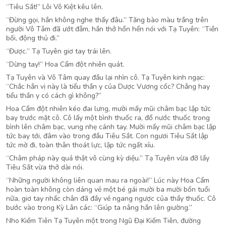
“Tiêu Sắt!” Lôi Vô Kiệt kêu lên.
“Đừng gọi, hắn không nghe thấy đâu.” Tăng bào màu trắng trên
người Vô Tâm đã ướt đẫm, hắn thở hổn hển nói với Tạ Tuyên: “Tiền
bối, động thủ đi.”
“Được.” Tạ Tuyên giơ tay trái lên.
“Dừng tay!” Hoa Cẩm đột nhiên quát.
Tạ Tuyên và Vô Tâm quay đầu lại nhìn cô. Tạ Tuyên kinh ngạc:
“Chắc hẳn vị này là tiểu thần y của Dược Vương cốc? Chẳng hay
tiểu thần y có cách gì không?”
Hoa Cẩm đột nhiên kéo đai lưng, mười mấy mũi châm bạc lập tức
bay trước mặt cô. Cô lấy một bình thuốc ra, đổ nước thuốc trong
bình lên châm bạc, vung nhẹ cánh tay. Mười mấy mũi châm bạc lập
tức bay tới, đâm vào trong đầu Tiêu Sắt. Con ngươi Tiêu Sắt lập
tức mờ đi, toàn thân thoát lực, lập tức ngất xỉu.
“Châm pháp này quả thật vô cùng kỳ diệu.” Tạ Tuyên vừa đỡ lấy
Tiêu Sắt vừa thở dài nói.
“Những người không liên quan mau ra ngoài!” Lúc này Hoa Cẩm
hoàn toàn không còn dáng vẻ một bé gái mười ba mười bốn tuổi
nữa, giơ tay nhấc chân đã đầy vẻ ngang ngược của thầy thuốc. Cô
bước vào trong Kỳ Lân các: “Giúp ta nâng hắn lên giường.”
Nho Kiếm Tiên Tạ Tuyên một trong Ngũ Đại Kiếm Tiên, đường