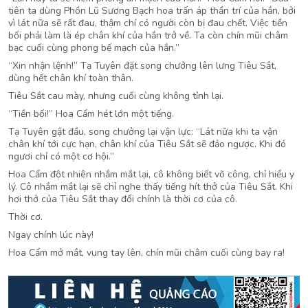
tiên ta dùng Phồn Lũ Sương Bạch hoa trấn áp thần trí của hắn, bởi
vì lát nữa sẽ rất đau, thậm chí có người còn bị đau chết. Việc tiền
bối phải làm là ép chân khí của hắn trở về. Ta còn chín mũi châm
bạc cuối cùng phong bế mạch của hắn.”
“Xin nhận lệnh!” Tạ Tuyên đặt song chưởng lên lưng Tiêu Sắt,
dùng hết chân khí toàn thân.
Tiêu Sắt cau mày, nhưng cuối cùng không tỉnh lại.
“Tiền bối!” Hoa Cẩm hét lớn một tiếng.
Tạ Tuyên gật đầu, song chưởng lại vận lực: “Lát nữa khi ta vận
chân khí tới cực hạn, chân khí của Tiêu Sắt sẽ đảo ngược. Khi đó
ngươi chỉ có một cơ hội.”
Hoa Cẩm đột nhiên nhắm mắt lại, cô không biết võ công, chỉ hiểu y
lý. Cô nhắm mắt lại sẽ chỉ nghe thấy tiếng hít thở của Tiêu Sắt. Khi
hơi thở của Tiêu Sắt thay đổi chính là thời cơ của cô.
Thời cơ.
Ngay chính lúc này!
Hoa Cẩm mở mắt, vung tay lên, chín mũi châm cuối cùng bay ra!