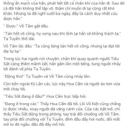
thông ẩn mạch của hắn, phát tiết tất cả chân khí của hắn đi. Sau đó
cả đời hắn không thể tập võ, thậm chí muốn đi lại cũng rất khó
khăn. Nhưng ta đã nghĩ suốt ba ngày, đây là cách duy nhất cứu
được hắn.”
” Được.” Vô Tâm gật đầu.
“Tán hết võ công, hy vọng sau khi tỉnh lại hắn sẽ không trách ta.”
Tạ Tuyên thở dài.
Vô Tâm lắc đầu: “Ta cũng từng tán hết võ công, nhưng lại đạt tới
đại tự tại.”
Trong lúc hai người nói chuyện, chân khí quay quanh người Tiêu
Sắt càng thêm mãnh liệt, hắn gầm lên một tiếng, tung người nhảy
tới đánh về phía Tạ Tuyên.
“Động thủ!” Tạ Tuyên và Vô Tâm cùng nhảy lên.
Còn bên ngoài Kỳ Lân các, lúc này Hoa Cẩm và người áo kim vừa
mới chạy tới.
“Tiêu Sắt đang ở đâu?” Hoa Cẩm trực tiếp hỏi.
“Đang ở trong các.” Thấy Hoa Cẩm đã tới, Lôi Vô Kiệt cũng chẳng
lo được nhiều, xoay người đá văng cánh cửa. Cửa các bật mở, chỉ
thấy Tiêu Sắt đứng trong phòng, tay trái đối chưởng với Vô Tâm,
tay phải đối chưởng với Tạ Tuyên, đỉnh đầu đầy hơi nước, đôi mắt
mở to đỏ ngầu, đầu đã đầy mồ hôi.