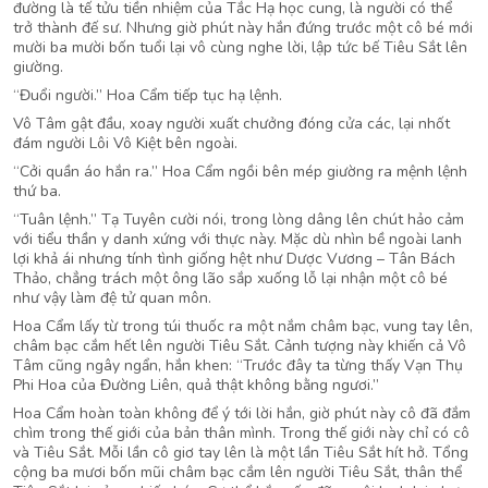
đường là tế tửu tiền nhiệm của Tắc Hạ học cung, là người có thể
trở thành đế sư. Nhưng giờ phút này hắn đứng trước một cô bé mới
mười ba mười bốn tuổi lại vô cùng nghe lời, lập tức bế Tiêu Sắt lên
giường.
“Đuổi người.” Hoa Cẩm tiếp tục hạ lệnh.
Vô Tâm gật đầu, xoay người xuất chưởng đóng cửa các, lại nhốt
đám người Lôi Vô Kiệt bên ngoài.
“Cởi quần áo hắn ra.” Hoa Cẩm ngồi bên mép giường ra mệnh lệnh
thứ ba.
“Tuân lệnh.” Tạ Tuyên cười nói, trong lòng dâng lên chút hảo cảm
với tiểu thần y danh xứng với thực này. Mặc dù nhìn bề ngoài lanh
lợi khả ái nhưng tính tình giống hệt như Dược Vương – Tân Bách
Thảo, chẳng trách một ông lão sắp xuống lỗ lại nhận một cô bé
như vậy làm đệ tử quan môn.
Hoa Cẩm lấy từ trong túi thuốc ra một nắm châm bạc, vung tay lên,
châm bạc cắm hết lên người Tiêu Sắt. Cảnh tượng này khiến cả Vô
Tâm cũng ngây ngẩn, hắn khen: “Trước đây ta từng thấy Vạn Thụ
Phi Hoa của Đường Liên, quả thật không bằng ngươi.”
Hoa Cẩm hoàn toàn không để ý tới lời hắn, giờ phút này cô đã đắm
chìm trong thế giới của bản thân mình. Trong thế giới này chỉ có cô
và Tiêu Sắt. Mỗi lần cô giơ tay lên là một lần Tiêu Sắt hít hở. Tổng
cộng ba mươi bốn mũi châm bạc cắm lên người Tiêu Sắt, thân thể