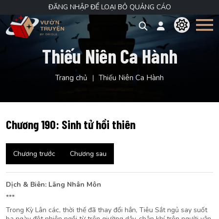
ĐĂNG NHẬP ĐỂ LOẠI BỎ QUẢNG CÁO
Thiếu Niên Ca Hành
Trang chủ
Thiếu Niên Ca Hành
Chương 190: Sinh tử hồi thiên
Chương trước
Chương sau
Dịch & Biên: Lãng Nhân Môn
***
Trong Kỳ Lân các, thời thế đã thay đổi hẳn, Tiêu Sắt ngủ say suốt
ba ngày đột nhiên ngồi từ trên giường dậy, chân khí trên người vận