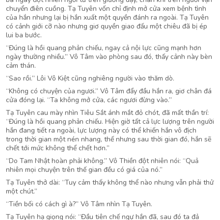
chuyển điên cuồng. Tạ Tuyên vốn chỉ định mở cửa xem bệnh tình
của hắn nhưng lại bị hắn xuất một quyền đánh ra ngoài. Tạ Tuyên
có cảnh giới cỡ nào nhưng giơ quyền giao đấu một chiêu đã bị ép
lui ba bước.
“Đúng là hồi quang phản chiếu, ngay cả nội lực cũng mạnh hơn
ngày thường nhiều.” Vô Tâm vào phòng sau đó, thấy cảnh này bèn
cảm thán.
“Sao rồi.” Lôi Vô Kiệt cũng nghiêng người vào thăm dò.
“Không có chuyện của ngươi.” Vô Tâm đẩy đầu hắn ra, giơ chân đá
cửa đóng lại. “Ta không mở cửa, các ngươi đừng vào.”
Tạ Tuyên cau mày nhìn Tiêu Sắt ánh mắt đỏ chót, đã mất thần trí:
“Đúng là hồi quang phản chiếu. Hiện giờ tất cả lực lượng trên người
hắn đang tiết ra ngoài, lực lượng này có thể khiến hắn vô địch
trong thời gian một nén nhang, thế nhưng sau thời gian đó, hắn sẽ
chết tới mức không thể chết hơn.”
“Do Tam Nhật hoàn phải không.” Vô Thiền đột nhiên nói: “Quả
nhiên mọi chuyện trên thế gian đều có giá của nó.”
Tạ Tuyên thở dài: “Tuy cảm thấy không thể nào nhưng vẫn phải thử
một chút.”
“Tiền bối có cách gì à?” Vô Tâm nhìn Tạ Tuyên.
Tạ Tuyên hạ giọng nói: “Đầu tiên chế ngự hắn đã, sau đó ta đả