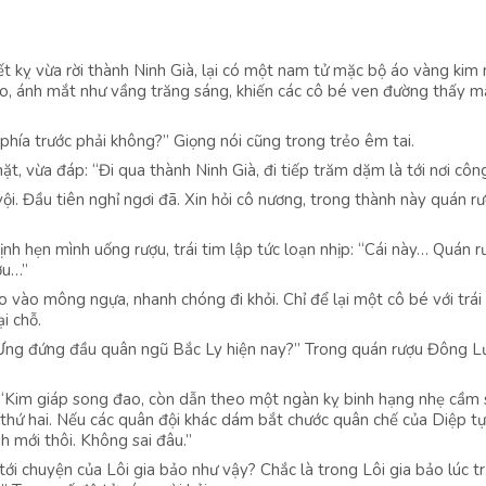
t kỵ vừa rời thành Ninh Già, lại có một nam tử mặc bộ áo vàng kim
ao, ánh mắt như vầng trăng sáng, khiến các cô bé ven đường thấy m
 phía trước phải không?” Giọng nói cũng trong trẻo êm tai.
, vừa đáp: “Đi qua thành Ninh Già, đi tiếp trăm dặm là tới nơi công
ội. Đầu tiên nghỉ ngơi đã. Xin hỏi cô nương, trong thành này quán r
ịnh hẹn mình uống rượu, trái tim lập tức loạn nhịp: “Cái này… Quán r
ợu…”
 vào mông ngựa, nhanh chóng đi khỏi. Chỉ để lại một cô bé với trái
i chỗ.
u Ưng đứng đầu quân ngũ Bắc Ly hiện nay?” Trong quán rượu Đông Lư
 “Kim giáp song đao, còn dẫn theo một ngàn kỵ binh hạng nhẹ cầm
thứ hai. Nếu các quân đội khác dám bắt chước quân chế của Diệp t
 mới thôi. Không sai đâu.”
ới chuyện của Lôi gia bảo như vậy? Chắc là trong Lôi gia bảo lúc t