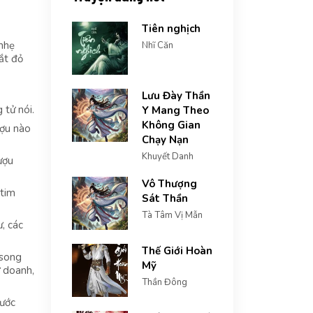
Tiên nghịch
 nhẹ
Nhĩ Căn
ắt đỏ
Lưu Đày Thần
 tử nói.
Y Mang Theo
Không Gian
ượu nào
Chạy Nạn
Khuyết Danh
ượu
Vô Thượng
 tim
Sát Thần
Tà Tâm Vị Mẫn
, các
Thế Giới Hoàn
 song
Mỹ
ự doanh,
Thần Đông
rước