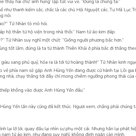
e thấy hai chữ ‘anh hùng’ lập tức vui vẻ. “Đúng là chúng ta.”
hể như thanh kiếm sắc, chắc là các chủ Hội Nguyệt các, Tư Mã Lục T
g nói.
nào?” Tử Nhàn tò mò hỏi.
p hộ thân từ hộ viện trong nhà thôi.” Nam tử áo kim đáp.
?” Tử Nhàn suy nghĩ một chút: “Giống người phương bắc hơn.”
ùng tốt lắm, đúng là ta từ thành Thiên Khải ở phía bắc đi thẳng the
giàu sang phú quý, hóa ra là tới từ hoàng thành!” Tử Nhàn kinh ngạc
ếp về phía nam sẽ gặp Anh Hùng Yến đang được cử hành tại Lôi gia 
ong nhà, chạy thẳng tới đây chỉ mong chiêm ngưỡng phong thái của 
 thiếp không vào được Anh Hùng Yến đâu.”
 Hùng Yến lần này cũng đã kết thúc. Ngươi xem, chẳng phải chúng 
lại lỡ lời, quay đầu lại nhìn sư phụ một cái. Nhưng hắn lại phát hi
nam tử áo kim, như đang suy nghĩ, không định ngăn cản mình.