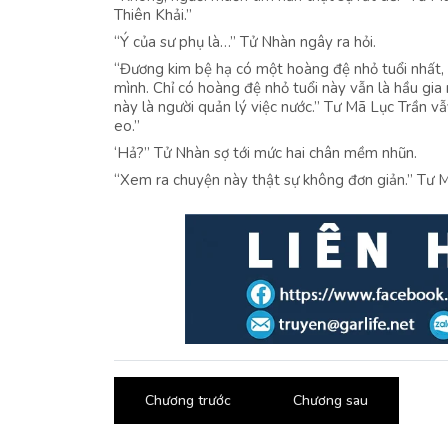
Thiên Khải.”
“Ý của sư phụ là…” Tử Nhàn ngây ra hỏi.
“Đương kim bệ hạ có một hoàng đệ nhỏ tuổi nhất,
mình. Chỉ có hoàng đệ nhỏ tuổi này vẫn là hầu gia n
này là người quản lý việc nước.” Tư Mã Lục Trần v
eo.”
‘Hả?” Tử Nhàn sợ tới mức hai chân mềm nhũn.
“Xem ra chuyện này thật sự không đơn giản.” Tư 
Chương trước
Chương sau