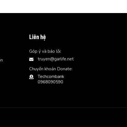
Liên hệ
Góp ý và báo lỗi:
truyen@garlife.net
ễn
Chuyển khoản Donate:
Techcombank
0968090590