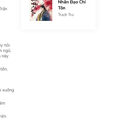
Nhân Đạo Chí
Tôn
Trần
Trạch Trư
y nói
n ngũ.
n này
 tên,
ồi xuống
cảm
 mỉm