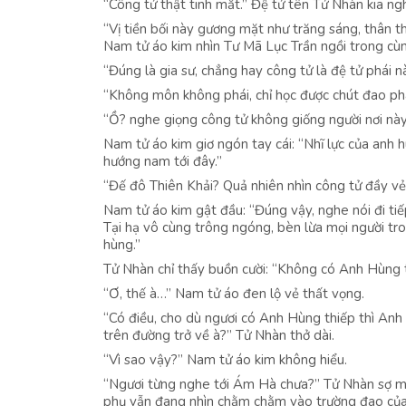
“Công tử thật tinh mắt.” Đệ tử tên Tử Nhàn kia ngh
“Vị tiền bối này gương mặt như trăng sáng, thân t
Nam tử áo kim nhìn Tư Mã Lục Trần ngồi trong cùn
“Đúng là gia sư, chẳng hay công tử là đệ tử phái 
“Không môn không phái, chỉ học được chút đao phá
“Ồ? nghe giọng công tử không giống người nơi này
Nam tử áo kim giơ ngón tay cái: “Nhĩ lực của anh h
hướng nam tới đây.”
“Đế đô Thiên Khải? Quả nhiên nhìn công tử đầy vẻ 
Nam tử áo kim gật đầu: “Đúng vậy, nghe nói đi ti
Tại hạ vô cùng trông ngóng, bèn lừa mọi người tr
hùng.”
Tử Nhàn chỉ thấy buồn cười: “Không có Anh Hùng
“Ơ, thế à…” Nam tử áo đen lộ vẻ thất vọng.
“Có điều, cho dù ngươi có Anh Hùng thiếp thì Anh
trên đường trở về à?” Tử Nhàn thở dài.
“Vì sao vậy?” Nam tử áo kim không hiểu.
“Ngươi từng nghe tới Ám Hà chưa?” Tử Nhàn sợ mình 
phụ vẫn đang nhìn chằm chằm vào trường đao của 