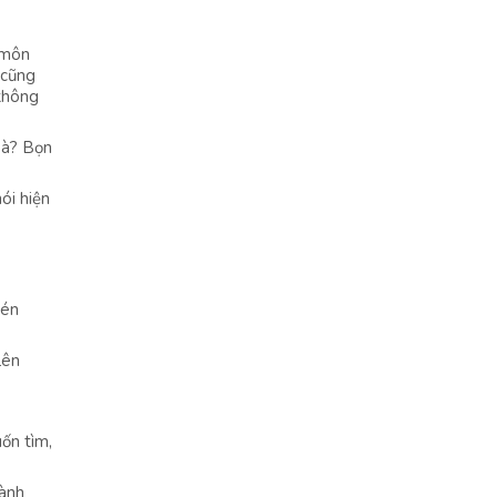
 môn
 cũng
 không
 à? Bọn
ói hiện
hén
lên
uốn tìm,
hành