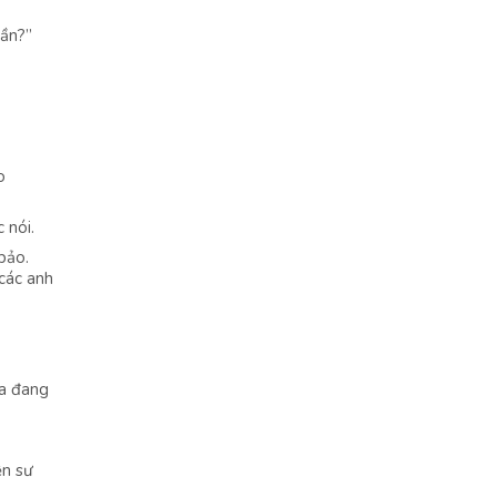
rần?”
o
 nói.
bảo.
các anh
ta đang
ện sư