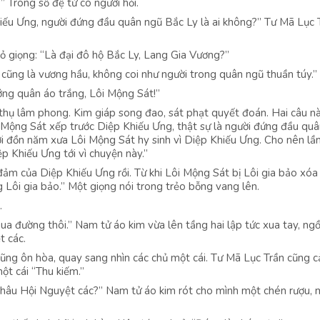
?” Trong số đệ tử có người hỏi.
Khiếu Ưng, người đứng đầu quân ngũ Bắc Ly là ai không?” Tư Mã Lục 
hỏ giọng: “Là đại đô hộ Bắc Ly, Lang Gia Vương?”
cũng là vương hầu, không coi như người trong quân ngũ thuần túy.”
tướng quân áo trắng, Lôi Mộng Sát!”
 thụ lâm phong. Kim giáp song đao, sát phạt quyết đoán. Hai câu nà
i Mộng Sát xếp trước Diệp Khiếu Ưng, thật sự là người đứng đầu quâ
 lời đồn năm xưa Lôi Mộng Sát hy sinh vì Diệp Khiếu Ưng. Cho nên lầ
ệp Khiếu Ưng tới vì chuyện này.”
đảm của Diệp Khiếu Ưng rồi. Từ khi Lôi Mộng Sát bị Lôi gia bảo xóa
 Lôi gia bảo.” Một giọng nói trong trẻo bỗng vang lên.
.
ua đường thôi.” Nam tử áo kim vừa lên tầng hai lập tức xua tay, ng
t các.
cũng ôn hòa, quay sang nhìn các chủ một cái. Tư Mã Lục Trần cũng 
ột cái “Thu kiếm.”
Châu Hội Nguyệt các?” Nam tử áo kim rót cho mình một chén rượu,