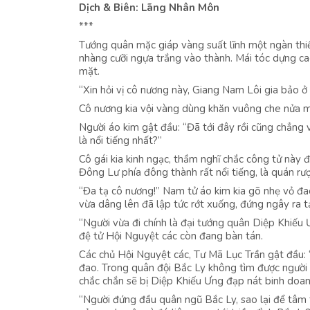
Dịch & Biên: Lãng Nhân Môn
***
Tướng quân mặc giáp vàng suất lĩnh một ngàn thiế
nhàng cưỡi ngựa trắng vào thành. Mái tóc dựng c
mặt.
“Xin hỏi vị cô nương này, Giang Nam Lôi gia bảo ở
Cô nương kia vội vàng dùng khăn vuông che nửa mặt
Người áo kim gật đầu: “Đã tới đây rồi cũng chẳng v
là nổi tiếng nhất?”
Cô gái kia kinh ngạc, thầm nghĩ chắc công tử này đ
Đông Lư phía đông thành rất nổi tiếng, là quán rư
“Đa tạ cô nương!” Nam tử áo kim kia gõ nhẹ vỏ đao
vừa dâng lên đã lập tức rớt xuống, đứng ngây ra tạ
“Người vừa đi chính là đại tướng quân Diệp Khiế
đệ tử Hội Nguyệt các còn đang bàn tán.
Các chủ Hội Nguyệt các, Tư Mã Lục Trần gật đầu:
đao. Trong quân đội Bắc Ly không tìm được người 
chắc chắn sẽ bị Diệp Khiếu Ưng đạp nát binh doanh
“Người đứng đầu quân ngũ Bắc Ly, sao lại để tâm t