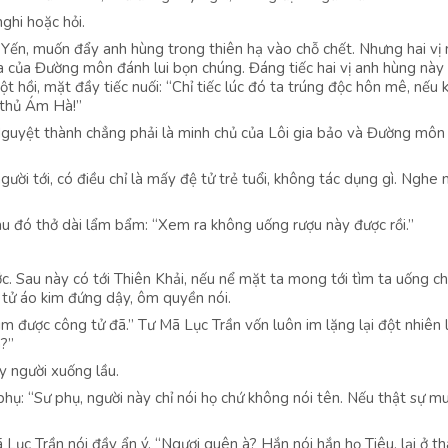
ghi hoặc hỏi.
Yến, muốn đẩy anh hùng trong thiên hạ vào chỗ chết. Nhưng hai vị
ia của Đường môn đánh lui bọn chúng. Đáng tiếc hai vị anh hùng này
ột hồi, mặt đầy tiếc nuối: “Chỉ tiếc lúc đó ta trúng độc hôn mê, nếu
t thủ Ám Hà!”
guyệt thành chẳng phải là minh chủ của Lôi gia bảo và Đường môn
ời tới, có điều chỉ là mấy đệ tử trẻ tuổi, không tác dụng gì. Nghe n
au đó thở dài lẩm bẩm: “Xem ra không uống rượu này được rồi.”
rước. Sau này có tới Thiên Khải, nếu nể mặt ta mong tới tìm ta uống c
m tử áo kim đứng dậy, ôm quyền nói.
m được công tử đã.” Tư Mã Lục Trần vốn luôn im lặng lại đột nhiên 
à?”
y người xuống lầu.
 phụ: “Sư phụ, người này chỉ nói họ chứ không nói tên. Nếu thật sự m
 Lục Trần nói đầy ẩn ý. “Ngươi quên à? Hắn nói hắn họ Tiêu, lại ở t