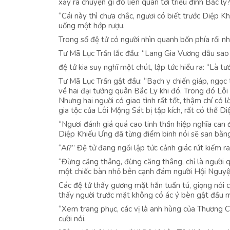
xảy ra chuyện gì đó liên quan tới triều đình Bắc ly
“Cái này thì chưa chắc, ngươi có biết trước Diệp 
uống một hớp rượu.
Trong số đệ tử có người nhìn quanh bốn phía rồi n
Tư Mã Lục Trần lắc đầu: “Lang Gia Vương dẫu sao 
đệ tử kia suy nghĩ một chút, lập tức hiểu ra: “Là 
Tư Mã Lục Trần gật đầu: “Bạch y chiến giáp, ngọc
về hai đại tướng quân Bắc Ly khi đó. Trong đó Lô
Nhưng hai người có giao tình rất tốt, thậm chí có
gia tộc của Lôi Mộng Sát bị tập kích, rất có thể Di
“Ngươi đánh giá quá cao tinh thần hiệp nghĩa can 
Diệp Khiếu Ưng đã từng điểm binh nói sẽ san bằng
“Ai?” Đệ tử đang ngồi lập tức cảnh giác rút kiếm ra
“Đừng căng thẳng, đừng căng thẳng, chỉ là người q
một chiếc bàn nhỏ bên cạnh đám người Hội Nguyệ
Các đệ tử thấy gương mặt hắn tuấn tú, giọng nói 
thấy người trước mặt không có ác ý bèn gật đầu m
“Xem trang phục, các vị là anh hùng của Thương 
cười nói.