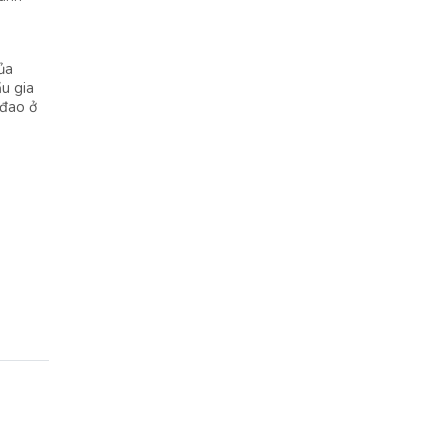
ủa
ầu gia
 đao ở