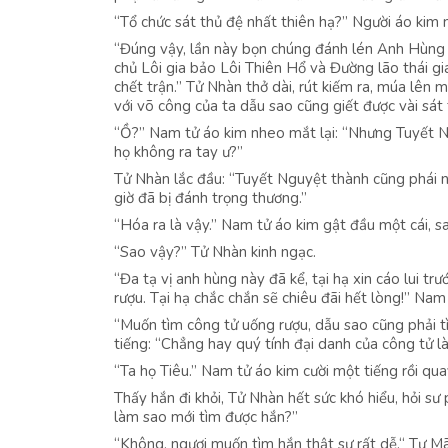
“Tổ chức sát thủ đệ nhất thiên hạ?” Người áo kim n
“Đúng vậy, lần này bọn chúng đánh lén Anh Hùng 
chủ Lôi gia bảo Lôi Thiên Hổ và Đường lão thái g
chết trận.” Tử Nhàn thở dài, rút kiếm ra, múa lên m
với võ công của ta dẫu sao cũng giết được vài sá
“Ồ?” Nam tử áo kim nheo mắt lại: “Nhưng Tuyết N
họ không ra tay ư?”
Tử Nhàn lắc đầu: “Tuyết Nguyệt thành cũng phái ngư
giờ đã bị đánh trọng thương.”
“Hóa ra là vậy.” Nam tử áo kim gật đầu một cái, s
“Sao vậy?” Tử Nhàn kinh ngạc.
“Đa tạ vị anh hùng này đã kể, tại hạ xin cáo lui t
rượu. Tại hạ chắc chắn sẽ chiêu đãi hết lòng!” Na
“Muốn tìm công tử uống rượu, dẫu sao cũng phải tì
tiếng: “Chẳng hay quý tính đại danh của công tử l
“Ta họ Tiêu.” Nam tử áo kim cười một tiếng rồi qua
Thấy hắn đi khỏi, Tử Nhàn hết sức khó hiểu, hỏi sư
làm sao mới tìm được hắn?”
“Không, ngươi muốn tìm hắn thật sự rất dễ.“ Tư Mã