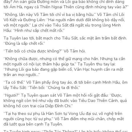
đây? Ân oán giữa Đường môn và Lôi gia bảo không chỉ dính dáng
tới Ám Hà, ngay cả Thiên Ngoại Thiên cũng định nhúng tay vào à?”
“Không, lần này Vô Tâm tới chỉ vì ba vị bằng hữu.” Vô Tâm chỉ Lôi
Vô Kiệt và Đường Liên: “Hai người nằm dưới đất không bò dậy nổi,
với một người.” Lại chỉ vào Tiêu Sắt đã ngất xỉu trong lòng Minh
Hầu: “Hình như sắp chết mất rồi.”
Tạ Tuyên lao tới, bắt mạch cho Tiêu Sắt, sắc mặt âm trầm bất định.
“Đúng là sắp chết rồi.”
“Tiền bối có chữa được không?” Vô Tâm hỏi.
“Không chữa được, nhưng có thể giữ mạng cho hắn. Nhưng ta cần
một người có nội lực thâm hậu giúp ta.” Tạ Tuyên thu tay lại:
“Nhưng Lôi gia bảo đang gặp biến cố, Vân Hạc huynh cần ra mặt
trấn an mọi người…”
“Ta có thể.” Vô Tâm phẩy ống tay áo, đi tới bên cạnh Minh Hầu, ôm
lấy Tiêu Sắt: “Tiền bối: “Chúng ta đi thôi.”
“Ngươi?” Tạ Tuyên quan sát Vô Tâm một hồi rồi gật đầu: “Được,
không ngờ còn trẻ như vậy đã bước vào Tiêu Dao Thiên Cảnh, quả
không hổ con trai của Diệp Đỉnh Chi.”
“Tại hạ theo sư phụ là Hàn Sơn tự Vong Ưu đại sư, võ nghệ trên
người cũng học từ sư phụ.” Vô Tâm điểm nhẹ mũi chân, chớp mắt
đã lướt qua bên cạnh Tạ Tuyên.
Tạ Tuyên kinh ngạc: “Thần Túc Thông?” Lập tức hiểu không thể coi