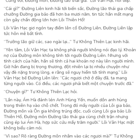
“Cùng với, Đường môn, Đường lão thái gia.” Lôi Vân Hạc nói tiếp.
“Cái gì?” Đường Liên kinh hãi tới biến sắc, Đường lão thái gia chấp
chưởng Đường gia bảo đã hơn ba mươi năm, tin tức hắn mất mạng
còn gây chấn động lớn hơn Lôi Thiên Hổ!
Lôi Vân Hạc giơ ngón tay điểm lên cổ Đường Liên, Đường Liên lập
tức hôn mê bất tỉnh.
“Trưởng lão giữ các, sao ngài lại…” Tư Không Thiên Lạc kinh hãi.
“Yên tâm, Lôi Vân Hạc ta không phải người không nói đạo lý. Khoản
nợ của Đường môn không tính tới người Đường Liên. Nhưng với
tính cách của hắn, hắn sẽ tính cả hai khoản nợ này lên người mình.
Giờ hắn đang bị trọng thương, đột nhiên lại bị nhiều chuyện như
vậy đè nặng trong lòng, e rằng sẽ nguy hiểm tới tính mạng.” Lôi
Vân Hạc bế Đường Liên lên: “Các ngươi chờ ở đây đã, ta mang
từng người vào. Có điều, các ngươi phải biết một chuyện trước đã.”
“Chuyện gì?” Tư Không Thiên Lạc hỏi.
“Lần này, Ám Hà đánh lén Anh Hùng Yến, muốn dồn anh hùng
trong thiên hạ vào chỗ chết. Trong đó mấy người của Lôi gia bảo,
Đường môn và Ôn gia không trúng độc, cuối cùng Lôi gia bảo Lôi
Thiên Hổ, Đường môn Đường lão thái gia cùng chết trận nhưng
cũng ép lui Ám Hà, hợp sức cứu mấy trăm người.” Lôi Vân Hạc mặt
không biểu cảm nói.
“Vì sao? Rõ ràng Đường môn nhắm vào các ngươi mà?” Tư Không