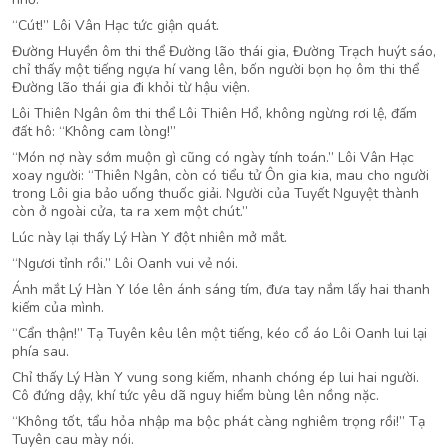
“Cút!” Lôi Vân Hạc tức giận quát.
Đường Huyền ôm thi thể Đường lão thái gia, Đường Trạch huýt sáo,
chỉ thấy một tiếng ngựa hí vang lên, bốn người bọn họ ôm thi thể
Đường lão thái gia đi khỏi từ hậu viện.
Lôi Thiên Ngân ôm thi thể Lôi Thiên Hổ, không ngừng rơi lệ, đấm
đất hô: “Không cam lòng!”
“Món nợ này sớm muộn gì cũng có ngày tính toán.” Lôi Vân Hạc
xoay người: “Thiên Ngân, còn có tiểu tử Ôn gia kia, mau cho người
trong Lôi gia bảo uống thuốc giải. Người của Tuyết Nguyệt thành
còn ở ngoài cửa, ta ra xem một chút.”
Lúc này lại thấy Lý Hàn Y đột nhiên mở mắt.
“Ngươi tỉnh rồi.” Lôi Oanh vui vẻ nói.
Ánh mắt Lý Hàn Y lóe lên ánh sáng tím, đưa tay nắm lấy hai thanh
kiếm của mình.
“Cẩn thận!” Tạ Tuyên kêu lên một tiếng, kéo cổ áo Lôi Oanh lui lại
phía sau.
Chỉ thấy Lý Hàn Y vung song kiếm, nhanh chóng ép lui hai người.
Cô đứng dậy, khí tức yêu dã nguy hiểm bùng lên nồng nặc.
“Không tốt, tẩu hỏa nhập ma bộc phát càng nghiêm trọng rồi!” Tạ
Tuyên cau mày nói.