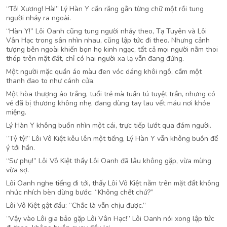
“Tô! Xương! Hà!” Lý Hàn Y cắn răng gằn từng chữ một rồi tung
người nhảy ra ngoài.
“Hàn Y!” Lôi Oanh cũng tung người nhảy theo, Tạ Tuyên và Lôi
Vân Hạc trong sân nhìn nhau, cũng lập tức đi theo. Nhưng cảnh
tượng bên ngoài khiến bọn họ kinh ngạc, tất cả mọi người nằm thoi
thóp trên mặt đất, chỉ có hai người xa lạ vẫn đang đứng.
Một người mặc quần áo màu đen vóc dáng khôi ngô, cầm một
thanh đao to như cánh cửa.
Một hòa thượng áo trắng, tuổi trẻ mà tuấn tú tuyệt trần, nhưng có
vẻ đã bị thương không nhẹ, đang dùng tay lau vết máu nơi khóe
miệng.
Lý Hàn Y không buồn nhìn một cái, trực tiếp lướt qua đám người.
“Tỷ tỷ!” Lôi Vô Kiệt kêu lên một tiếng, Lý Hàn Y vẫn không buồn để
ý tới hắn.
“Sư phụ!” Lôi Vô Kiệt thấy Lôi Oanh đã lâu không gặp, vừa mừng
vừa sợ.
Lôi Oanh nghe tiếng đi tới, thấy Lôi Vô Kiệt nằm trên mặt đất không
nhúc nhích bèn dừng bước: “Không chết chứ?”
Lôi Vô Kiệt gật đầu: “Chắc là vẫn chịu được.”
“Vậy vào Lôi gia bảo gặp Lôi Vân Hạc!” Lôi Oanh nói xong lập tức