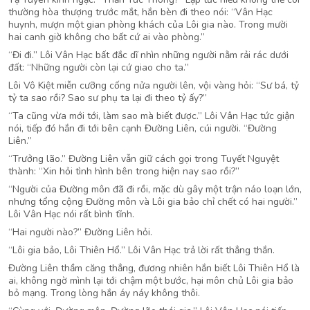
thường hòa thượng trước mắt, hắn bèn đi theo nói: “Vân Hạc
huynh, mượn một gian phòng khách của Lôi gia nào. Trong mười
hai canh giờ không cho bất cứ ai vào phòng.”
“Đi đi.” Lôi Vân Hạc bất đắc dĩ nhìn những người nằm rải rác dưới
đất: “Những người còn lại cứ giao cho ta.”
Lôi Vô Kiệt miễn cưỡng cống nửa người lên, vội vàng hỏi: “Sư bá, tỷ
tỷ ta sao rồi? Sao sư phụ ta lại đi theo tỷ ấy?”
“Ta cũng vừa mới tới, làm sao mà biết được.” Lôi Vân Hạc tức giận
nói, tiếp đó hắn đi tới bên cạnh Đường Liên, cúi người. “Đường
Liên.”
“Trưởng lão.” Đường Liên vẫn giữ cách gọi trong Tuyết Nguyệt
thành: “Xin hỏi tình hình bên trong hiện nay sao rồi?”
“Người của Đường môn đã đi rồi, mặc dù gây một trận náo loạn lớn,
nhưng tổng cộng Đường môn và Lôi gia bảo chỉ chết có hai người.”
Lôi Vân Hạc nói rất bình tĩnh.
“Hai người nào?” Đường Liên hỏi.
“Lôi gia bảo, Lôi Thiên Hổ.” Lôi Vân Hạc trả lời rất thẳng thắn.
Đường Liên thầm căng thẳng, đương nhiên hắn biết Lôi Thiên Hổ là
ai, không ngờ mình lại tới chậm một bước, hại môn chủ Lôi gia bảo
bỏ mạng. Trong lòng hắn áy náy không thôi.