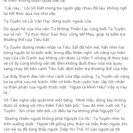
đi theo, không buồn quay đầu lại.
“Cái này…” Lôi Vô Kiệt mong ba người gặp nhau đã lâu, không ngờ
lại kết thúc qua loa như vậy.
Tạ Tuyên và Lôi Vân Hạc dừng bước ngoài cửa.
Do quan hệ của cha nên Tư Không Thiên Lạc cũng biết Tạ Tuyên,
vui vẻ nói: “Tạ thúc thúc! Sao thúc cũng tới! Mau, giúp ta kiểm tra
thưởng thế của Tiêu Sắt.”
Tạ Tuyên đương nhiên nhận ra Tiêu Sắt đã hôn mê, hắn nhìn hai
bóng người từ từ biến mất, trong đầu thầm nghĩ: với năng lực hiện
nay của Lôi Oanh, tuy không cản được Lý Hàn Y nhưng đi theo bảo
vệ cô ấy cũng không vấn đề. Bèn không đuổi theo nữa mà quay
sang chạy tới bên cạnh Tiêu Sắt, định kiểm tra thương thể của hắn.
Lại thấy thanh đao lớn như cánh cửa đập xuống, Tạ Tuyên vội vàng
lui lại phía sau né tránh. Hắn có kiến thức uyên bác, lập tức nhận
ra thân phận của người trước mặt: “Ngươi là Minh Hầu? Vậy vị này
là…”
Vô Tâm nghe vậy quát khẽ một tiếng: “Minh Hầu, dừng tay, không
được lỗ mãng với Nho Kiếm Tiên tiền bối.” Sau đó mỉm cười với Tạ
Tuyên: “Xin chào tiền bối, có điều tại hạ không phải Nguyệt Cơ.”
“Đương nhiên ngươi không phải Nguyệt Cơ rồi.” Tạ Tuyên nhìn từ
trên xuống dưới: “Ngươi rất giống phụ thân và mẫu thân ngươi, khi
còn bé ta đã từng thấy ngươi. Diệp An Thế. Vì sao ngươi lại tới