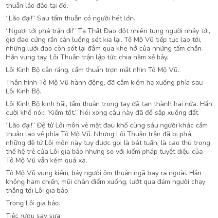
thuẫn lảo đảo tại đó.
“Lão đại!” Sau tấm thuẫn có người hét lớn.
“Ngươi tới phá trận đi!” Tạ Thất Đao đột nhiên tung người nhảy tới,
giơ đao cứng rắn cản luồng sét kia lại. Tô Mộ Vũ tiếp tục lao tới,
những lưỡi đao còn sót lại đâm qua khe hở của những tấm chắn.
Hắn vung tay, Lôi Thuẫn trận lập tức chia năm xẻ bảy.
Lôi Kinh Bộ cắn răng, cầm thuẫn trợn mắt nhìn Tô Mộ Vũ.
Thân hình Tô Mộ Vũ hành động, đã cầm kiếm hạ xuống phía sau
Lôi Kinh Bộ.
Lôi Kinh Bộ kinh hãi, tấm thuẫn trong tay đã tan thành hai nửa. Hắn
cười khổ nói: “Kiếm tốt.” Nói xong câu này đã đổ sập xuống đất.
“Lão đại!” Đệ tử Lôi môn vẻ mặt đau khổ cùng sáu người khác cầm
thuẫn lao về phía Tô Mộ Vũ. Nhưng Lôi Thuẫn trận đã bị phá,
những đệ tử Lôi môn này tuy được gọi là bát tuấn, là cao thủ trong
thế hệ trẻ của Lôi gia bảo nhưng so với kiếm pháp tuyệt diệu của
Tô Mộ Vũ vẫn kém quá xa.
Tô Mộ Vũ vung kiếm, bảy người ôm thuẫn ngã bay ra ngoài. Hắn
không ham chiến, mũi chân điểm xuống, lướt qua đám người chạy
thẳng tới Lôi gia bảo.
Trong Lôi gia bảo.
Tiệc rượu say sưa.