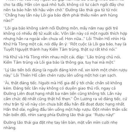
cho ta đấy. Hắn còn quá nhỏ tuổi, không có tư cách ngồi đây cho
nên ta bảo hắn tới hậu viện chờ.” Đường lão thái gia từ từ nói:
“Chẳng hay lần này Lôi gia bảo định phái thiếu niên anh hùng
nào?”
“Lôi gia bảo không sánh nổi Đường môn, mấy năm nay giới trẻ
không có nhiều đệ tử xuất sắc. Vốn lần này có một người thích hợp
nhưng hắn ra ngoài vẫn chưa về. Hơn nữa…” Lôi Thiên Hổ nhìn Hà
Khứ Hà Tòng một cái, nói đầy ẩn ý: “Rốt cuộc là Lôi gia bảo, hay là
Tuyết Nguyệt thành hay Kiếm Tâm trủng, thật sự rất khó nói.”
Hà Khứ và Hà Tòng nhìn nhau một cái, đáp: “Lão trủng chủ nói,
Kiếm Tâm trủng và Lôi gia bảo là thông gia, tuy hai mà một.”
“Lý lão tiền bối đúng là người đáng kính nể, xin kính một chén rượu
này.” Lôi Thiên Hổ cầm chén rượu lên uống một hơi cạn sạch.
“Ài, thật đáng tiếc. Người mà Hổ gia để ý tới chắc chắn sẽ không
kém. Đáng tiếc lần này không có duyên giao thủ rồi, ngay cả
Đường Liên đoạt hạng nhất ba năm liền cũng không tới. Lần này
cầm chức đệ nhất cũng thật hổ thẹn.” Ôn Lương ra vẻ đáng tiếc, cứ
như trận tỷ võ này còn chưa bắt đầu hắn đã đoạt được hạng nhất.
Hắn thở dài, ngẩng đầu lên uống một hớp rượu. Đột nhiên thần sắc
hắn biến đổi, nhìn sang phía Đường lão thái gia: “Rượu này!”
Đường lão thái gia đặt nhẹ tay lên bàn, mặt vẫn mỉm cười nhẹ
nhàng.