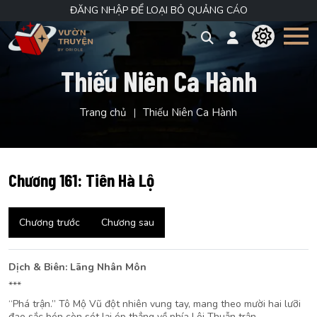
ĐĂNG NHẬP ĐỂ LOẠI BỎ QUẢNG CÁO
Thiếu Niên Ca Hành
Trang chủ
Thiếu Niên Ca Hành
Chương 161: Tiên Hà Lộ
Chương trước
Chương sau
Dịch & Biên: Lãng Nhân Môn
***
“Phá trận.” Tô Mộ Vũ đột nhiên vung tay, mang theo mười hai lưỡi
đao sắc bén còn sót lại ép thẳng về phía Lôi Thuẫn trận.