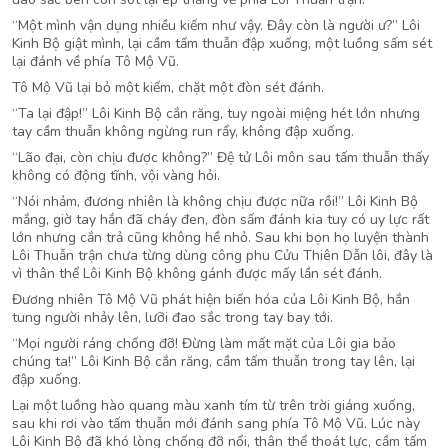
“Một mình vận dụng nhiều kiếm như vậy. Đây còn là người ư?” Lôi
Kinh Bộ giật mình, lại cầm tấm thuẫn đập xuống, một luồng sấm sét
lại đánh về phía Tô Mộ Vũ.
Tô Mộ Vũ lại bỏ một kiếm, chặt một đòn sét đánh.
“Ta lại đập!” Lôi Kinh Bộ cắn răng, tuy ngoài miệng hét lớn nhưng
tay cầm thuẫn không ngừng run rẩy, không đập xuống.
“Lão đại, còn chịu được không?” Đệ tử Lôi môn sau tấm thuẫn thấy
không có động tĩnh, vội vàng hỏi.
“Nói nhảm, đương nhiên là không chịu được nữa rồi!” Lôi Kinh Bộ
mắng, giờ tay hắn đã cháy đen, đòn sấm đánh kia tuy có uy lực rất
lớn nhưng cắn trả cũng không hề nhỏ. Sau khi bọn họ luyện thành
Lôi Thuẫn trận chưa từng dùng công phu Cửu Thiên Dẫn lôi, đây là
vì thân thể Lôi Kinh Bộ không gánh được mấy lần sét đánh.
Đương nhiên Tô Mộ Vũ phát hiện biến hóa của Lôi Kinh Bộ, hắn
tung người nhảy lên, lưỡi đao sắc trong tay bay tới.
“Mọi người ráng chống đỡ! Đừng làm mất mặt của Lôi gia bảo
chúng ta!” Lôi Kinh Bộ cắn răng, cầm tấm thuẫn trong tay lên, lại
đập xuống.
Lại một luồng hào quang màu xanh tím từ trên trời giáng xuống,
sau khi rơi vào tấm thuẫn mới đánh sang phía Tô Mộ Vũ. Lúc này
Lôi Kinh Bộ đã khó lòng chống đỡ nổi, thân thể thoát lực, cầm tấm