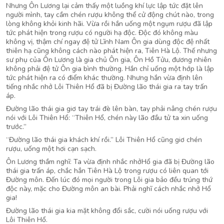
Nhưng Ôn Lương lại cảm thấy một luồng khí lực lập tức đặt lên
người mình, tay cầm chén rượu không thể cử động chút nào, trong
lòng không khỏi kinh hãi. Vừa rồi hắn uống một ngụm rượu đã lập
tức phát hiện trong rượu có người hạ độc. Độc đó không màu
không vị, thậm chí ngay đệ tử Lĩnh Nam Ôn gia dùng độc đệ nhất
thiên hạ cũng không cách nào phát hiện ra, Tiên Hà Lộ. Thế nhưng
sư phụ của Ôn Lương là gia chủ Ôn gia, Ôn Hồ Tửu, đương nhiên
không phải đệ tử Ôn gia bình thường. Hắn chỉ uống một hớp là lập
tức phát hiện ra có điểm khác thường. Nhưng hắn vừa định lên
tiếng nhắc nhở Lôi Thiên Hổ đã bị Đường lão thái gia ra tay trấn
áp.
Đường lão thái gia giơ tay trái đè lên bàn, tay phải nâng chén rượu
nói với Lôi Thiên Hổ: “Thiên Hổ, chén này lão đầu tử ta xin uống
trước.”
“Đường lão thái gia khách khí rồi.” Lôi Thiên Hổ cũng giơ chén
rượu, uống một hơi cạn sạch.
Ôn Lương thầm nghĩ: Ta vừa định nhắc nhởHổ gia đã bị Đường lão
thái gia trấn áp, chắc hẳn Tiên Hà Lộ trong rượu có liên quan tới
Đường môn. Đến lúc đó mọi người trong Lôi gia bảo đều trúng thứ
độc này, mặc cho Đường môn an bài. Phải nghĩ cách nhắc nhở Hổ
gia!
Đường lão thái gia kia mặt không đổi sắc, cười nói uống rượu với
Lôi Thiên Hổ.