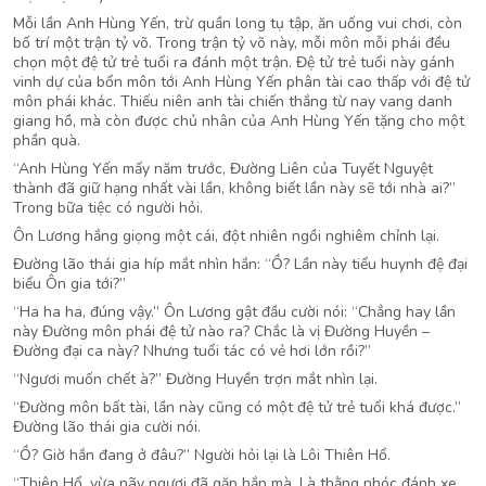
Mỗi lần Anh Hùng Yến, trừ quần long tụ tập, ăn uống vui chơi, còn
bố trí một trận tỷ võ. Trong trận tỷ võ này, mỗi môn mỗi phái đều
chọn một đệ tử trẻ tuổi ra đánh một trận. Đệ tử trẻ tuổi này gánh
vinh dự của bổn môn tới Anh Hùng Yến phân tài cao thấp với đệ tử
môn phái khác. Thiếu niên anh tài chiến thắng từ nay vang danh
giang hồ, mà còn được chủ nhân của Anh Hùng Yến tặng cho một
phần quà.
“Anh Hùng Yến mấy năm trước, Đường Liên của Tuyết Nguyệt
thành đã giữ hạng nhất vài lần, không biết lần này sẽ tới nhà ai?”
Trong bữa tiệc có người hỏi.
Ôn Lương hắng giọng một cái, đột nhiên ngồi nghiêm chỉnh lại.
Đường lão thái gia híp mắt nhìn hắn: “Ồ? Lần này tiểu huynh đệ đại
biểu Ôn gia tới?”
“Ha ha ha, đúng vậy.” Ôn Lương gật đầu cười nói: “Chẳng hay lần
này Đường môn phái đệ tử nào ra? Chắc là vị Đường Huyền –
Đường đại ca này? Nhưng tuổi tác có vẻ hơi lớn rồi?”
“Ngươi muốn chết à?” Đường Huyền trợn mắt nhìn lại.
“Đường môn bất tài, lần này cũng có một đệ tử trẻ tuổi khá được.”
Đường lão thái gia cười nói.
“Ồ? Giờ hắn đang ở đâu?” Người hỏi lại là Lôi Thiên Hổ.
“Thiên Hổ, vừa nãy ngươi đã gặp hắn mà. Là thằng nhóc đánh xe