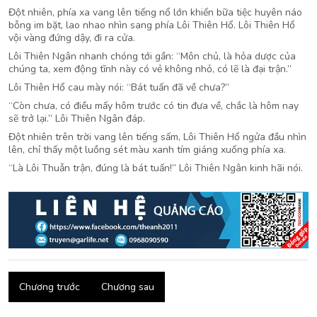
Đột nhiên, phía xa vang lên tiếng nổ lớn khiến bữa tiệc huyên náo
bỗng im bặt, lao nhao nhìn sang phía Lôi Thiên Hổ. Lôi Thiên Hổ
vội vàng đứng dậy, đi ra cửa.
Lôi Thiên Ngân nhanh chóng tới gần: “Môn chủ, là hỏa dược của
chúng ta, xem động tĩnh này có vẻ không nhỏ, có lẽ là đại trận.”
Lôi Thiên Hổ cau mày nói: “Bát tuấn đã về chưa?”
“Còn chưa, có điều mấy hôm trước có tin đưa về, chắc là hôm nay
sẽ trở lại.” Lôi Thiên Ngân đáp.
Đột nhiên trên trời vang lên tiếng sấm, Lôi Thiên Hổ ngửa đầu nhìn
lên, chỉ thấy một luồng sét màu xanh tím giáng xuống phía xa.
“Là Lôi Thuẫn trận, đúng là bát tuấn!” Lôi Thiên Ngân kinh hãi nói.
Chương trước
Chương sau