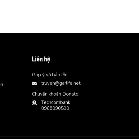
Liên hệ
Góp ý và báo lỗi:
truyen@garlife.net
ễn
Chuyển khoản Donate:
Techcombank
0968090590