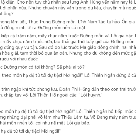
lộ diện. Cho nên tuy chủ nhân sau lưng Anh Hùng yến năm nay là L
ít đi phân nửa. Nhưng chuyện này vẫn trong dự liệu, chuyện mà ngườ
 không?
ong lẫm liệt, Thục Trung Đường môn, Lĩnh Nam ‘lão tự hào’ Ôn gia
là đồng minh, lẽ ra Đường môn nên có mặt.
 kiếp cả trăm năm, mấy chục năm trước Đường môn và Lôi gia bảo 
ại mấy chục năm trước nữa, lão thái gia thời bấy giờ của Đường môn 
ng đồng quy vu tận. Sau đó do lúc trước Ma giáo đông chinh, hai nhà
nh hòa giải, tạm thời bỏ qua ân oán. Nhưng cho dù không đến mức g
rượu với nhau được.
ộc Đường môn có tới không? Sẽ phái ai tới?”
heo môn hạ đệ tử tới dự tiệc! Mời ngồi!” Lôi Thiên Ngân đứng ở c
n tràn ngập khí tức phong lưu, Đoàn Phi Hồng dẫn theo con trai trư
 chắp tay với Lôi Thiên Hổ ngoài cửa: “Lôi huynh.”
o môn hạ đệ tử tới dự tiệc! Mời ngồi!” Lôi Thiên Ngân hô tiếp, mặc
hưng những đại phái võ lâm như Thiếu Lâm tự, Võ Đang mấy năm trư
i môn nhân tới, coi như nể mặt Lôi gia bảo.
 đệ tử tới dự tiệc! Mời ngồi!”