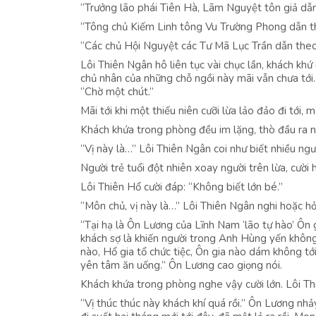
“Trưởng lão phái Tiên Hà, Lãm Nguyệt tôn giả dẫn 
“Tông chủ Kiếm Linh tông Vu Trường Phong dẫn the
“Các chủ Hội Nguyệt các Tư Mã Lục Trần dẫn theo m
Lôi Thiên Ngân hô liên tục vài chục lần, khách khứ 
chủ nhân của những chỗ ngồi này mãi vẫn chưa tới.
“Chờ một chút.”
Mãi tới khi một thiếu niên cưỡi lừa lảo đảo đi tới,
Khách khứa trong phòng đều im lặng, thò đầu ra nh
“Vị này là…” Lôi Thiên Ngân coi như biết nhiều ngườ
Người trẻ tuổi đột nhiên xoay người trên lừa, cười 
Lôi Thiên Hổ cười đáp: “Không biết lớn bé.”
“Môn chủ, vị này là…” Lôi Thiên Ngân nghi hoặc hỏ
“Tại hạ là Ôn Lương của Lĩnh Nam ‘lão tự hào’ Ôn g
khách sợ là khiến người trong Anh Hùng yến khôn
nào, Hổ gia tổ chức tiệc, Ôn gia nào dám không tớ
yên tâm ăn uống.” Ôn Lương cao giọng nói.
Khách khứa trong phòng nghe vậy cười lớn. Lôi Thi
“Vị thúc thúc này khách khí quá rồi.” Ôn Lương nhả