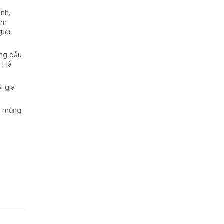
ạnh,
ếm
gười
ưng dẫu
” Hà
i gia
ui mừng