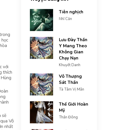
Tiên nghịch
Nhĩ Căn
 trong
Lưu Đày Thần
õ học
 hòa
Y Mang Theo
Không Gian
Chạy Nạn
Khuyết Danh
c với
g thích
Vô Thượng
h Hùng
Sát Thần
Tà Tâm Vị Mẫn
 Đoàn
ong
thành
Thế Giới Hoàn
Mỹ
ọ sẽ
Thần Đông
 qua Vô
ớn nhất