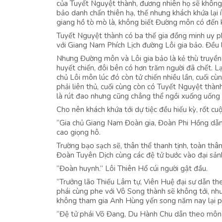
của Tuyết Nguyệt thành, đương nhiên họ sẽ không 
bảo danh chấn thiên hạ, thế nhưng khách khứa lại 
giang hồ tò mò là, không biết Đường môn có đến
Tuyết Nguyệt thành có ba thế gia đồng minh uy ph
với Giang Nam Phích Lịch đường Lôi gia bảo. Đều 
Nhưng Đường môn và Lôi gia bảo là kẻ thù truyền
huyết chiến, đôi bên có hơn trăm người đã chết. L
chủ Lôi môn lúc đó còn tử chiến nhiều lần, cuối cù
phải liên thủ, cuối cùng còn có Tuyết Nguyệt thà
là rút đao nhưng cũng chẳng thể ngồi xuống uống 
Cho nên khách khứa tới dự tiệc đều hiếu kỳ, rốt cu
“Gia chủ Giang Nam Đoàn gia, Đoàn Phi Hồng dẫn t
cao giọng hô.
Trường bạo sạch sẽ, thân thể thanh tịnh, toàn thâ
Đoàn Tuyên Dịch cùng các đệ tử bước vào đại sảnh,
“Đoàn huynh.” Lôi Thiên Hổ cúi người gật đầu.
“Trưởng lão Thiếu Lâm tự, Viên Huệ đại sư dẫn the
phái cùng phe với Vô Song thành sẽ không tới, n
không tham gia Anh Hùng yến song năm nay lại phá
“Đệ tử phái Võ Đang, Du Hành Chu dẫn theo môn hạ