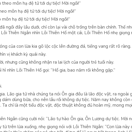
theo môn hạ đệ tử tới dự tiệc! Mời ngồi!”
o môn hạ đệ tử tới dự tiệc! Mời ngồi!”
ôn hạ đệ tử tới dự tiệc! Mời ngồi!”
đã ngồi đầy lầu dưới, chỉ còn lại vài chỗ trống trên bàn chính. Thế n
 Lôi Thiên Ngân nhìn Lôi Thiên Hổ một cái, Lôi Thiên Hổ nhẹ giọng n
 móng của con lừa kia gõ lộc cộc lên đường đá, tiếng vang rất rõ ràng.
ìn vị khách kỳ quái này.
i, nhưng cũng không nhận ra lai lịch của người trẻ tuổi này.
hì hì nhìn Lôi Thiên Hổ gọi: “Hổ gia, bao năm rồi không gặp.”
i.
ia. Lão gia tử nhà chúng ta nói Ôn gia đều là lão độc vật, ra ngoài 
g dám dùng bữa, cho nên lâu rồi không dự tiệc. Năm nay không còn
i. Ta chỉ là một tiểu độc vật, độc thuật không đủ hoàn mỹ, mong mọ
ên Ngân cũng cười nói: “Lão tự hào Ôn gia, Ôn Lương dự tiệc. Mời n
y từ trên lừa xuống, nhẹ giọng nói với Lôi Thiên Ngân: “Con lừa này