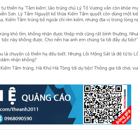
tư thiên hạ ‘Tâm kiếm’, lão trủng chủ Lý Tổ Vương vẫn còn khỏe m
Thiên Sơn. Lý Tâm Nguyệt kế thừa Kiếm Tâm quyết còn dùng một ki
ạ. Kiếm Tâm trủng bề ngoài chỉ rèn kiếm, nhưng địa vị trong lòng n
 trủng khó tìm, không nhận được thiệp mời cũng rất bình thường. Nh
 tiệc này không được. Cho nên hai anh em chúng ta tới đây dự tiệc!
 là chuyện cả thiên hạ đều biết. Nhưng Lôi Mộng Sát là đệ tử bị Lô
ó dám nhận không?
 Kiếm Tâm trủng, Hà Khứ Hà Tòng tới dự tiệc! Thông gia tới chơi, v