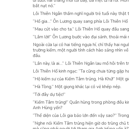
đi suốt hai tháng mới tới đây, đã mệt lả ra rồi. 
bắt nạt nó.”
Lôi Thiên Ngân thầm nghĩ người trẻ tuổi này thật t
“Hổ gia…” Ôn Lương quay sang phía Lôi Thiên Hổ 
“Mau cút vào cho ta.” Lôi Thiên Hổ quay đầu sang
“Lắm lời!” Ôn Lương bước vào đại sảnh, thoải mái n
Ngoài cửa lại có hai tiếng ngựa hí, chỉ thấy hai n
trường kiếm, một người tính cách hào sảng nhìn về
đầu.
“Lần này, là ai…” Lôi Thiên Ngân lau mồ hôi trên t
Lôi Thiên Hổ kinh ngạc: “Ta cũng chưa từng gặp hai
“Hộ kiếm sư của Kiếm Tâm trủng, Hà Khứ!” Một g
“Hà Tòng.” Một giọng khác lại có vẻ khép nép.
“Tới đây dự tiệc!”
“Kiếm Tâm trủng!” Quần hùng trong phòng đều kinh
Anh Hùng yến?
“Thể diện của Lôi gia bảo lớn đến vậy sao?” Trong
“Nghe nói Kiếm Tâm trủng hiện giờ do trùng chủ tiề
mà cũng phái người tới tham gia Anh Hùng yến à?