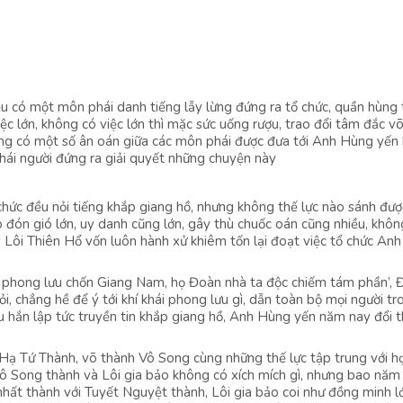
u có một môn phái danh tiếng lẫy lừng đứng ra tổ chức, quần hùng
 việc lớn, không có việc lớn thì mặc sức uống rượu, trao đổi tâm đắc v
Cũng có một số ân oán giữa các môn phái được đưa tới Anh Hùng yến
phái người đứng ra giải quyết những chuyện này
ức đều nỏi tiếng khắp giang hồ, nhưng không thế lực nào sánh đượ
 to đón gió lớn, uy danh cũng lớn, gây thù chuốc oán cũng nhiều, khôn
Lôi Thiên Hổ vốn luôn hành xử khiêm tốn lại đoạt việc tổ chức An
ái phong lưu chốn Giang Nam, họ Đoàn nhà ta độc chiếm tám phần’,
ỏi, chẳng hề để ý tới khí khái phong lưu gì, dẫn toàn bộ mọi người tr
 hắn lập tức truyền tin khắp giang hồ, Anh Hùng yến năm nay đổi 
Hạ Tứ Thành, võ thành Vô Song cùng những thế lực tập trung với h
 Song thành và Lôi gia bảo không có xích mích gì, nhưng bao năm
 nhất thành với Tuyết Nguyệt thành, Lôi gia bảo coi như đồng minh l