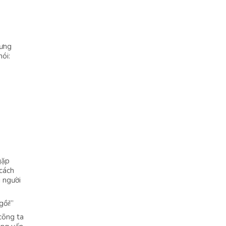
hưng
ói:
gặp
 cách
i người
gồi!”
 cõng ta