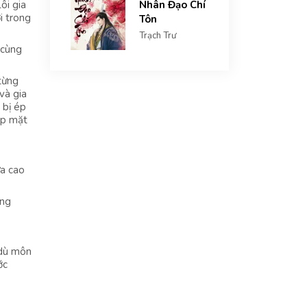
ôi gia
Nhân Đạo Chí
i trong
Tôn
Trạch Trư
 cùng
từng
và gia
 bị ép
ặp mặt
ửa cao
ởng
 dù môn
ớc