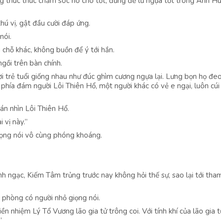
Mong thúc thúc chăm sóc nó cho tốt, đừng để lũ ngựa tốt trong Anh H
hú vị, gật đầu cười đáp ứng.
nói.
 chỗ khác, không buồn để ý tới hắn.
gồi trên bàn chính.
gười trẻ tuổi giống nhau như đúc ghìm cương ngựa lại. Lưng bọn họ đe
 phía đám người Lôi Thiên Hổ, một người khác có vẻ e ngại, luôn cúi
rán nhìn Lôi Thiên Hổ.
 vị này.”
iọng nói vô cùng phóng khoáng.
 ngạc, Kiếm Tâm trủng trước nay không hỏi thế sự, sao lại tới tha
 phòng có người nhỏ giọng nói.
n nhiệm Lý Tổ Vương lão gia tử trông coi. Với tính khí của lão gia 
”