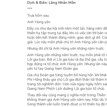
Dịch & Biên: Lãng Nhân Môn
***
Trưa hôm sau.
Anh Hùng yến.
Đây coi như đại hội mỗi năm một lần, hàng năm đề
thiên hạ tập trung tại đây, khi có việc lớn thì bàn
hoặc liên kết thành đồng mình, giao dịch gì đó. 
giải. Lúc này môn phái chủ trì Anh Hùng yến cần 
Nhưng đó chỉ là Anh Hùng yến những năm trước.
Anh Hùng yến những năm trước, tuy môn phái tổ ch
Lôi gia bảo. Bởi vì Lôi gia bảo là đại thế gia, cây
hợp đứng ra tổ chức Anh Hùng yến. Nhưng lần này 
yến từ tay Giang Nam Đoàn gia.
Gia chủ Đoàn gia từng tuyên bố hùng hồn ‘khí kh
Phi Hồng thấy gia chủ Lôi gia đích thân tới thăm h
trang tới nghênh đón. Hơn nữa ngay ngày hôm sau
Giang Nam Phích Lịch đường Lôi gia bảo tổ chức.
Thay đổi này cũng mang ý nghĩa một trong Thiên 
không tham gia Anh Hùng yến năm nay. Mặc dù Vô
Song thành vẫn luôn tranh đoạt vị trí thiên hạ đệ