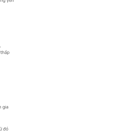
ùng yến
o
 thấp
m gia
tử đó