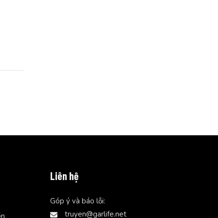
Liên hệ
Góp ý và báo lỗi:
truyen@garlife.net
ễn