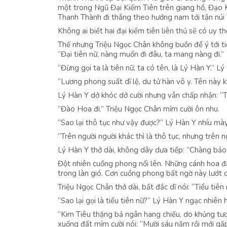
một trong Ngũ Đại Kiếm Tiên trên giang hồ, Đạo Ki
Thanh Thành đi thẳng theo hướng nam tới tận núi 
Không ai biết hai đại kiếm tiên liên thủ sẽ có uy 
Thế nhưng Triệu Ngọc Chân không buồn để ý tới ti
“Đại tiên nữ, nàng muốn đi đâu, ta mang nàng đi.”
“Đừng gọi ta là tiên nữ, ta có tên, là Lý Hàn Y.” Lý
“Lương phong suất dĩ lệ, du tử hàn vô y. Tên này k
Lý Hàn Y dở khóc dở cười nhưng vẫn chấp nhận: “T
“Đào Hoa đi.” Triệu Ngọc Chân mỉm cười ôn nhu.
“Sao lại thô tục như vậy được?” Lý Hàn Y nhíu mà
“Trên người người khác thì là thô tục, nhưng trên n
Lý Hàn Y thở dài, không dây dưa tiếp: “Chàng bảo 
Đột nhiên cuồng phong nổi lên. Những cánh hoa đào
trong làn gió. Cơn cuồng phong bất ngờ này lướt q
Triệu Ngọc Chân thở dài, bất đắc dĩ nói: “Tiểu tiên
“Sao lại gọi là tiểu tiên nữ?” Lý Hàn Y ngạc nhiên h
“Kim Tiêu thặng bả ngân hang chiếu, do khủng tư
xuống đất mỉm cười nói: “Mười sáu năm rồi mới gặp l