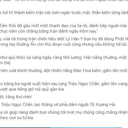
 bố trí thành kiếm trận sắc bén ngăn trước mặt, thân kiếm lóng lán
Tiên thôi đã gãy mất một thanh đao của ta rồi, đánh tiếp người nữa 
 chục năm còn chẳng bằng trận đánh ngày hôm nay.”
, vừa rồi trong trận chiến tiêu diệt Lý Hàn Y bọn họ đã dùng Phật 
Trong tay Đường Ẩn còn thủ đoạn cuối cùng nhưng nếu không tới lúc
 như quỷ khóc lại càng ngày càng thê lương. Hắn nâng chưởng, một
m thế.
 mỉm cười khinh thường, đột nhiên nâng Đào Hoa kiếm, gầm lên một 
o bằng ba người xuất hiện sau lưng Triệu Ngọc Chân, gầm lên vang t
ượt qua tiếng gió núi quỷ gào kia.
t, tầng thứ chín!
ua Triệu Ngọc Chân, lao thẳng về phía đám người Tô Xương Hà.
 ta sẽ giúp nàng đánh bọn chúng tới mức mẹ chúng cũng chẳng nhận r
eo con sư tử kia.