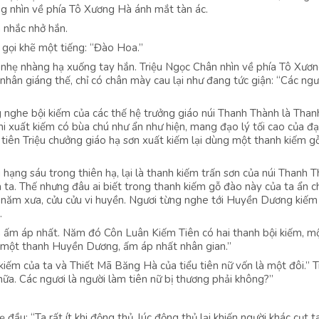
ang nhìn về phía Tô Xương Hà ánh mắt tàn ác.
 nhắc nhở hắn.
gọi khẽ một tiếng: “Đào Hoa.”
 nhẹ nhàng hạ xuống tay hắn. Triệu Ngọc Chân nhìn về phía Tô Xươ
nhân giáng thế, chỉ có chân mày cau lại như đang tức giận: “Các ngư
 nghe bội kiếm của các thế hệ trưởng giáo núi Thanh Thành là Than
hi xuất kiếm có bùa chú như ẩn như hiện, mang đạo lý tối cao của đạ
tiên Triệu chưởng giáo hạ sơn xuất kiếm lại dùng một thanh kiếm g
hạng sáu trong thiên hạ, lại là thanh kiếm trấn sơn của núi Thanh T
ta. Thế nhưng đâu ai biết trong thanh kiếm gỗ đào này của ta ẩn c
năm xưa, cửu cửu vi huyền. Ngươi từng nghe tới Huyền Dương kiếm
.
h ấm áp nhất. Năm đó Côn Luân Kiếm Tiên có hai thanh bội kiếm, m
, một thanh Huyền Dương, ấm áp nhất nhân gian.”
iếm của ta và Thiết Mã Băng Hà của tiểu tiên nữ vốn là một đôi.” T
 nữa. Các ngươi là người làm tiên nữ bị thương phải không?”
đầu: “Ta rất ít khi động thủ, lúc động thủ lại khiến người khác cụt t