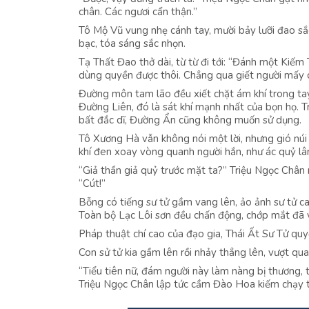
chân. Các ngươi cẩn thận.”
Tô Mộ Vũ vung nhẹ cánh tay, mười bảy lưỡi đao sắc
bạc, tóa sáng sắc nhọn.
Tạ Thất Đao thở dài, từ từ đi tới: “Đánh một Kiếm 
dùng quyền được thôi. Chẳng qua giết người mấy
Đường môn tam lão đều xiết chặt ám khí trong tay
Đường Liên, đó là sát khí mạnh nhất của bọn họ. 
bất đắc dĩ, Đường Ẩn cũng không muốn sử dụng.
Tô Xương Hà vẫn không nói một lời, nhưng gió núi
khí đen xoay vòng quanh người hắn, như ác quỷ lâ
“Giả thần giả quỷ trước mặt ta?” Triệu Ngọc Chân
“Cút!”
Bỗng có tiếng sư tử gầm vang lên, ảo ảnh sư tử ca
Toàn bộ Lạc Lôi sơn đều chấn động, chớp mắt đã v
Pháp thuật chí cao của đạo gia, Thái Ất Sư Tử quyế
Con sử tử kia gầm lên rồi nhảy thẳng lên, vượt q
“Tiểu tiên nữ, đám người này làm nàng bị thương,
Triệu Ngọc Chân lập tức cầm Đào Hoa kiếm chạy th