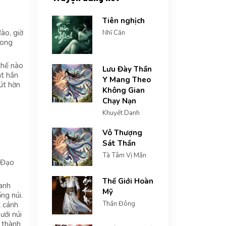
Tiên nghịch
ào, giờ
Nhĩ Căn
rong
thế nào
Lưu Đày Thần
át hắn
Y Mang Theo
út hờn
Không Gian
Chạy Nạn
Khuyết Danh
Vô Thượng
Sát Thần
Tà Tâm Vị Mẫn
“Đạo
Thế Giới Hoàn
hanh
Mỹ
ng núi.
Thần Đông
t cánh
ưới núi
 thành