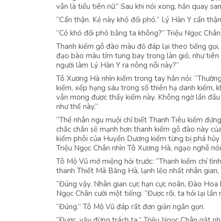
vẫn là tiểu tiên nữ.” Sau khi nói xong, hắn quay s
“Cẩn thận. Kẻ này khó đối phó.” Lý Hàn Y cẩn thận
“Có khó đối phó bằng ta không?” Triệu Ngọc Chân 
Thanh kiếm gỗ đào màu đỏ đáp lại theo tiếng gọi,
đạo bào màu tím tung bay trong làn gió, như tiên 
người làm Lý Hàn Y ra nông nỗi này?”
Tô Xương Hà nhìn kiếm trong tay hắn nói: “Thường
kiếm, xếp hạng sáu trong số thiên hạ danh kiếm, k
vẫn mong được thấy kiếm này. Không ngờ lần đầu 
như thế này.”
“Thế nhân ngu muội chỉ biết Thanh Tiêu kiếm đứng 
chắc chắn sẽ mạnh hơn thanh kiếm gỗ đào này của 
kiếm phôi của Huyền Dương kiếm từng bị phá hủy 
Triệu Ngọc Chân nhìn Tô Xương Hà, ngạo nghễ nói
Tô Mộ Vũ mở miệng hỏi trước: “Thanh kiếm chí tìn
thanh Thiết Mã Băng Hà, lạnh lẽo nhất nhân gian
“Đúng vậy. Nhân gian cực hạn cực noãn, Đào Hoa k
Ngọc Chân cười một tiếng: “Được rồi, ta hỏi lại lần
“Đúng.” Tô Mộ Vũ đáp rất đơn giản ngắn gọn.
“Được, vậy đừng trách ta.” Triệu Ngọc Chân gật nhẹ 