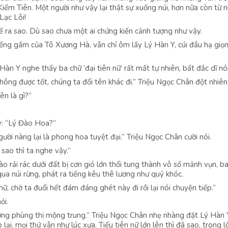
ếm Tiên. Một người như vậy lại thật sự xuống núi, hơn nữa còn từ n
Lạc Lôi!
thế ra sao. Dù sao chưa một ai chứng kiến cảnh tượng như vậy.
ếng gầm của Tô Xương Hà, vẫn chỉ ôm lấy Lý Hàn Y, cúi đầu hạ giọn
 Hàn Y nghe thấy ba chữ ‘đại tiên nữ’ rất mất tự nhiên, bất đắc dĩ nói
hông được tốt, chúng ta đổi tên khác đi.” Triệu Ngọc Chân đột nhiên 
ên là gì?”
y: “Lý Đào Hoa?”
gười nàng lại là phong hoa tuyệt đại.” Triệu Ngọc Chân cười nói.
sao thì ta nghe vậy.”
 rải rác dưới đất bị cơn gió lớn thổi tung thành vô số mảnh vụn, b
ua núi rừng, phát ra tiếng kêu thê lương như quỷ khóc.
 nữ, chờ ta đuổi hết đám đáng ghét này đi rồi lại nói chuyện tiếp.”
ỏi.
ơng phùng thị mộng trung.” Triệu Ngọc Chân nhẹ nhàng đặt Lý Hàn 
ại, mọi thứ vẫn như lúc xưa. Tiểu tiên nữ lớn lên thì đã sao, trong l