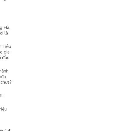
ng Hà,
ơi là
h Tiêu
o gia,
ỗ đào
hành,
hứa
 chưa?”
ột
riệu
ay cụt