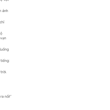
h ánh
chỉ
Nộ
 vạn
 luồng
tiếng:
rời.
a nổi!”