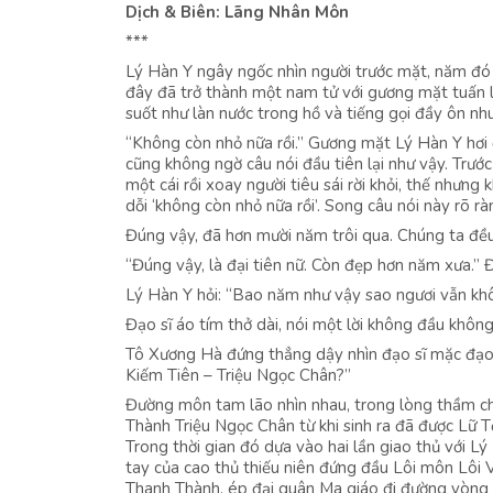
Dịch & Biên: Lãng Nhân Môn
***
Lý Hàn Y ngây ngốc nhìn người trước mặt, năm đó c
đây đã trở thành một nam tử với gương mặt tuấn l
suốt như làn nước trong hồ và tiếng gọi đầy ôn nhu 
“Không còn nhỏ nữa rồi.” Gương mặt Lý Hàn Y hơi đ
cũng không ngờ câu nói đầu tiên lại như vậy. Trước 
một cái rồi xoay người tiêu sái rời khỏi, thế như
dỗi ‘không còn nhỏ nữa rồi’. Song câu nói này rõ ràn
Đúng vậy, đã hơn mười năm trôi qua. Chúng ta đều 
“Đúng vậy, là đại tiên nữ. Còn đẹp hơn năm xưa.” Đ
Lý Hàn Y hỏi: “Bao năm như vậy sao ngươi vẫn kh
Đạo sĩ áo tím thở dài, nói một lời không đầu không 
Tô Xương Hà đứng thẳng dậy nhìn đạo sĩ mặc đạo 
Kiếm Tiên – Triệu Ngọc Chân?”
Đường môn tam lão nhìn nhau, trong lòng thầm chấ
Thành Triệu Ngọc Chân từ khi sinh ra đã được Lữ 
Trong thời gian đó dựa vào hai lần giao thủ với 
tay của cao thủ thiếu niên đứng đầu Lôi môn Lôi 
Thanh Thành, ép đại quân Ma giáo đi đường vòng 