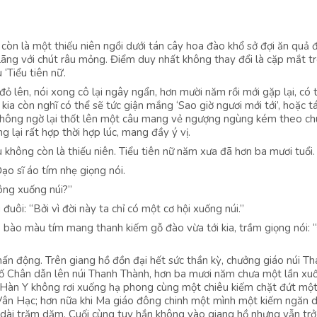
òn là một thiếu niên ngồi dưới tán cây hoa đào khổ sở đợi ăn quả đ
ãng với chút râu mỏng. Điểm duy nhất không thay đổi là cặp mắt t
‘Tiểu tiên nữ’.
ỏ lên, nói xong cô lại ngây ngẩn, hơn mười năm rồi mới gặp lại, có 
kia còn nghĩ có thể sẽ tức giận mắng ‘Sao giờ ngươi mới tới’, hoặc t
ng không ngờ lại thốt lên một câu mang vẻ ngượng ngùng kém theo ch
g lại rất hợp thời hợp lúc, mang đầy ý vị.
không còn là thiếu niên. Tiểu tiên nữ năm xưa đã hơn ba mươi tuổi.
ạo sĩ áo tím nhẹ giọng nói.
ông xuống núi?”
đuôi: “Bởi vì đời này ta chỉ có một cơ hội xuống núi.”
bào màu tím mang thanh kiếm gỗ đào vừa tới kia, trầm giọng nói: 
n động. Trên giang hồ đồn đại hết sức thần kỳ, chưởng giáo núi T
Tố Chân dẫn lên núi Thanh Thành, hơn ba mươi năm chưa một lần xuố
Lý Hàn Y không rơi xuống hạ phong cùng một chiêu kiếm chặt đứt mộ
Vân Hạc; hơn nữa khi Ma giáo đông chinh một mình một kiếm ngăn d
dài trăm dặm. Cuối cùng tuy hắn không vào giang hồ nhưng vẫn trở