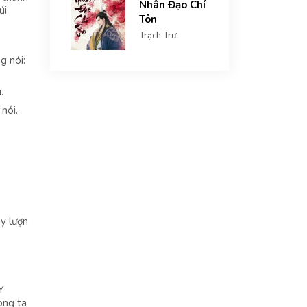
Nhân Đạo Chí
úi
Tôn
Trạch Trư
g nói:
.
nói.
ay lượn
Y
òng ta