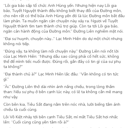
“Lôi gia bảo sắp tổ chức Anh Hùng yến. Nhưng hiện nay Lôi gia
bảo, Tuyết Nguyệt thành đều không biết thay đổi của Đường môn,
cho nên rất có thể bữa Anh Hùng yến đó là lúc Đường môn bắt đầu
làm phản. Ta muốn ngăn cản chuyện này xảy ra. Ngươi về Tuyết
Nguyệt thành tìm tam thành chủ trợ giúp. Còn ta tới Lôi gia bảo,
ngăn cản hành động của Đường môn.” Đường Liên nghiêm mặt nói.
“Đại sư huynh, chuyện này…” Lạc Minh Hiên do dự một chút nhưng
không nói tiếp.
“Đúng vậy, ta không làm nổi chuyện này.” Đường Liên nói nốt lời
của Lạc Minh Hiên: “Nhưng dẫu sao cũng phải cố hết sức, không
thể để mình tiếc nuối được. Đúng rồi, gần đây có tin gì của sư phụ
ta không?”
“Đại thành chủ à?” Lạc Minh Hiên lắc đầu: “Vẫn không có tin tức
gì.”
“Ài.” Đường Liên thở dài nhìn ánh nắng chiều, trong lòng thầm
than: Nếu sư phụ ở bên cạnh lúc này, có lẽ ta không cần mê mang
như vậy.
Còn bên kia, Tiêu Sắt đang nằm trên nóc nhà, lười biếng tắm ánh
chiều tà cuối cùng.
Lôi Vô Kiệt nhảy tới bên cạnh Tiêu Sắt, mí mắt Tiêu Sắt hơi nhấc
lên: “Cuối cùng cũng yên tâm rồi à?”