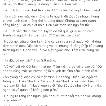
rời vỏ, chỉ thẳng vào giữa đũng quần của Tiêu Sắt.
Tiêu Sắt kinh ngạc, hét lên giận dữ: “Lôi Vô Kiệt, ngươi làm gì vậy!”
“Ta muốn nói, mặc dù chúng ta là huynh đệ tốt của nhau, nhưng
chuyện tình cảm không thể nhường được! Chúng ta cạnh tranh
công bằng!” Lôi Vô Kiệt nhìn Tiêu Sắt, thần sắc nghiêm túc.
Tiêu Sắt vẫn chỉ lo mắng: “Huynh đệ tốt quái gì, ai muốn cạnh
tranh với ngươi! Tình cảm gì chứ? Chả hiểu cái gì cả!’
“Ngươi nói giữa chúng ta không có cạnh tranh vì ngươi vốn không
định tranh đoạt Diệp cô nương với ta, nhưng rõ ràng Diệp cô nương
thích ngươi?” Ngón tay Lôi Vô Kiệt ngoắc nhẹ, Tâm kiếm cũng rục
rịch.
“Ta đâu có nói vậy!” Tiêu Sắt mắng.
“Về vỏ.” Lôi Vô Kiệt lạnh nhạt nói, Tâm kiếm theo tiếng vào vỏ. “Dù
sao ta cũng mặc kệ, huynh đệ là huynh đệ, tình cảm là tình cảm.”
Còn trong nội điện chỉ có một mình Tư Không Thiên Lạc ngồi đó
trông nom Diệp Nhược Y. Cô nhìn Diệp Nhược Y sắc mặt điềm tĩnh
ngủ say, lẩm bẩm: “Ngươi quen biết Tiêu Sắt lâu như vậy. Hơn nữa…
nghe có vẻ quan hệ không đơn giản.”
“Nhưng rõ ràng các ngươi gặp nhau từ trước rồi mà, sao lại không
nhận nhau?”