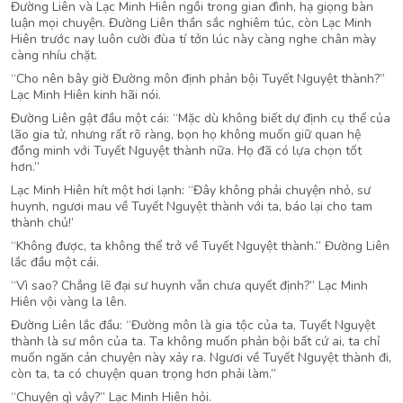
Đường Liên và Lạc Minh Hiên ngồi trong gian đình, hạ giọng bàn
luận mọi chuyện. Đường Liên thần sắc nghiêm túc, còn Lạc Minh
Hiên trước nay luôn cười đùa tí tởn lúc này càng nghe chân mày
càng nhíu chặt.
“Cho nên bây giờ Đường môn định phản bội Tuyết Nguyệt thành?”
Lạc Minh Hiên kinh hãi nói.
Đường Liên gật đầu một cái: “Mặc dù không biết dự định cụ thể của
lão gia tử, nhưng rất rõ ràng, bọn họ không muốn giữ quan hệ
đồng minh với Tuyết Nguyệt thành nữa. Họ đã có lựa chọn tốt
hơn.”
Lạc Minh Hiên hít một hơi lạnh: “Đây không phải chuyện nhỏ, sư
huynh, ngươi mau về Tuyết Nguyệt thành với ta, báo lại cho tam
thành chủ!’
“Không được, ta không thể trở về Tuyết Nguyệt thành.” Đường Liên
lắc đầu một cái.
“Vì sao? Chẳng lẽ đại sư huynh vẫn chưa quyết định?” Lạc Minh
Hiên vội vàng la lên.
Đường Liên lắc đầu: “Đường môn là gia tộc của ta, Tuyết Nguyệt
thành là sư môn của ta. Ta không muốn phản bội bất cứ ai, ta chỉ
muốn ngăn cản chuyện này xảy ra. Ngươi về Tuyết Nguyệt thành đi,
còn ta, ta có chuyện quan trọng hơn phải làm.”
“Chuyện gì vậy?” Lạc Minh Hiên hỏi.