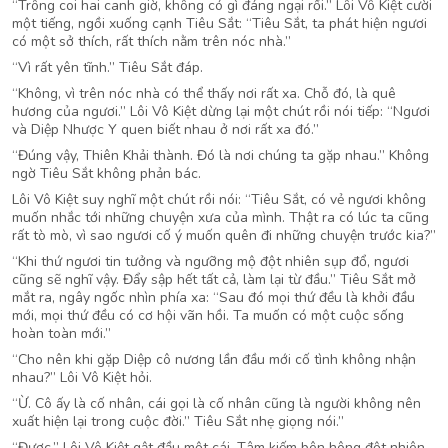
“Trông coi hai canh giờ, không có gì đáng ngại rồi.” Lôi Vô Kiệt cười
một tiếng, ngồi xuống cạnh Tiêu Sắt: “Tiêu Sắt, ta phát hiện ngươi
có một sở thích, rất thích nằm trên nóc nhà.”
“Vì rất yên tĩnh.” Tiêu Sắt đáp.
“Không, vì trên nóc nhà có thể thấy nơi rất xa. Chỗ đó, là quê
hương của ngươi.” Lôi Vô Kiệt dừng lại một chút rồi nói tiếp: “Ngươi
và Diệp Nhược Y quen biết nhau ở nơi rất xa đó.”
“Đúng vậy, Thiên Khải thành. Đó là nơi chúng ta gặp nhau.” Không
ngờ Tiêu Sắt không phản bác.
Lôi Vô Kiệt suy nghĩ một chút rồi nói: “Tiêu Sắt, có vẻ ngươi không
muốn nhắc tới những chuyện xưa của mình. Thật ra có lúc ta cũng
rất tò mò, vì sao ngươi cố ý muốn quên đi những chuyện trước kia?”
“Khi thứ ngươi tin tưởng và ngưỡng mộ đột nhiên sụp đổ, ngươi
cũng sẽ nghĩ vậy. Đẩy sập hết tất cả, làm lại từ đầu.” Tiêu Sắt mở
mắt ra, ngây ngốc nhìn phía xa: “Sau đó mọi thứ đều là khởi đầu
mới, mọi thứ đều có cơ hội vãn hồi. Ta muốn có một cuộc sống
hoàn toàn mới.”
“Cho nên khi gặp Diệp cô nương lần đầu mới cố tình không nhận
nhau?” Lôi Vô Kiệt hỏi.
“Ừ. Cô ấy là cố nhân, cái gọi là cố nhân cũng là người không nên
xuất hiện lại trong cuộc đời.” Tiêu Sắt nhẹ giọng nói.”
“Được.” Lôi Vô Kiệt gật đầu một cái, Tâm kiếm bên hông đột nhiên