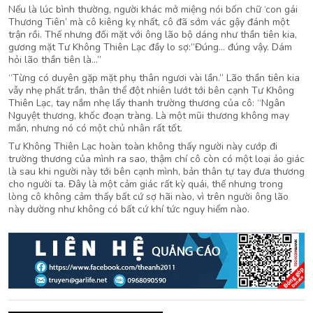
Nếu là lúc bình thường, người khác mở miệng nói bốn chữ ‘con gái
Thương Tiên’ mà cô kiêng kỵ nhất, cô đã sớm vác gậy đánh một
trận rồi. Thế nhưng đối mặt với ông lão bộ dáng như thần tiên kia,
gương mặt Tư Không Thiên Lạc đầy lo sợ:”Đúng… đúng vậy. Dám
hỏi lão thần tiên là…”
“Từng có duyên gặp mặt phụ thân ngươi vài lần.” Lão thần tiên kia
vẫy nhẹ phất trần, thân thể đột nhiên lướt tới bên cạnh Tư Không
Thiên Lạc, tay nắm nhẹ lấy thanh trường thương của cô: “Ngân
Nguyệt thương, khốc đoạn tràng. Là một mũi thương không may
mắn, nhưng nó có một chủ nhân rất tốt.
Tư Không Thiên Lạc hoàn toàn không thấy người này cướp đi
trường thương của mình ra sao, thậm chí cô còn có một loại ảo giác
là sau khi người này tới bên cạnh mình, bản thân tự tay đưa thương
cho người ta. Đây là một cảm giác rất kỳ quái, thế nhưng trong
lòng cô không cảm thấy bất cứ sợ hãi nào, vì trên người ông lão
này dường như không có bất cứ khí tức nguy hiểm nào.