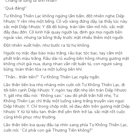
“Chẳng lẽ từng là tình nhân?”
“Quá đáng!”
Tư Không Thiên Lạc không ngừng lẩm bẩm, đột nhiên nghe Diệp
Nhược Y rên nhẹ một tiếng. Cô vội vàng đứng dậy, lại thấy lúc này
sắc mặt Diệp Nhược Y đã đỏ bừng, trán lấm tấm mồ hôi, sắc mặt
đầy đau đớn. Cô kinh hãi quay người lại, định gọi mọi người bên
ngoài vào, nhưng lại bỗng thấy trước mặt nhiều thêm một người.
Đột nhiên xuất hiện, như bước ra từ hư không.
Người nọ mặc đạo bào màu trắng, râu bạc tóc bạc, tay cầm một
phất trần màu trắng. Râu dài rủ xuống bên hông nhưng gương mặt
không chút già nua, dung nhan vẫn rất tuấn tú, con ngươi sáng
bừng, toàn thân tỏa ra một luồng tiên khí.
“Thần… thần tiên?” Tư Không Thiên Lạc ngây ngẩn.
Lão thần tiên kia nhẹ nhàng mỉm cười với Tư Không Thiên Lạc, đi
tới bên cạnh Diệp Nhược Y, ngón tay đặt nhẹ lên trán Diệp Nhược
Y, gật nhẹ đầu nói: “Không sao.” sau đó phất trần hất nhẹ, Tư
Không Thiên Lạc chỉ thấy một luồng sáng trắng truyền vào ngực
Diệp Nhược Y. Chỉ trong chớp mắt, vẻ đau đớn trên gương mặt Diệp
Nhược Y từ từ tiêu tan, thân thể yên tĩnh trở lại, sắc mặt rốt cuộc
cũng khôi phục như thường.
Lão thần tiên kia quay đầu lại nhìn sang phía Tư Không Thiên Lạc,
cười nói: “Có phải con gái Thương Tiên không?”