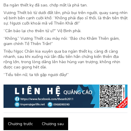
Ba ngàn thiết kỵ đã sao, chớp mắt là phá tan.
Vương Thiết bò từ dưới đất lên, phủi bụi trên người, quay sang nhìn
vệ binh bên cạnh cười khổ: “Không phải đạo sĩ thối, là thần tiên thật
sự. Ngươi cưỡi khoái mã về Thiên Khải đi!”
“Cần báo lại cho thiên tử ư?” Vệ Binh phải.
“Không.” Vương Thiết cau mày nói: “Báo cho Khâm Thiên giám,
giam chính Tề Thiên Trần!”
Triệu Ngọc Chân kia xuyên qua ba ngàn thiết kỵ, càng đi càng
nhanh, sau khi xuống núi lần đầu tiên hắn chứng kiến thiên địa
rộng lớn, trong lòng dâng lên hào hùng vạn trượng, không nhịn
được cao giọng hét dài.
“Tiểu tiên nữ, ta tới gặp ngươi đây!”
Chương trước
Chương sau