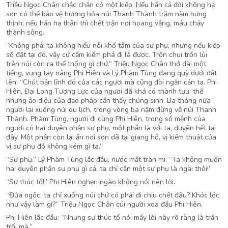
Triệu Ngọc Chân chắc chắn có một kiếp. Nếu hắn cả đời không hạ
sơn có thể bảo vệ hương hỏa núi Thanh Thành trăm năm hưng
thịnh, nếu hắn hạ thân thì chết trận nơi hoang vắng, máu chảy
thành sông.
“Không phải ta không hiểu nỗi khổ tâm của sư phụ, nhưng nếu kiếp
số đặt tại đó, vậy cứ cầm kiếm phá đi là được. Trốn chui trốn lủi
trên núi còn ra thể thống gì chứ.” Triệu Ngọc Chân thở dài một
tiếng, vung tay nâng Phi Hiên và Lý Phàm Tùng đang quỳ dưới đất
lên: “Chút bản lĩnh đó của các ngươi mà cũng đòi ngăn cản ta. Phi
Hiên, Đại Long Tượng Lực của ngươi đã khá có thành tựu, thế
nhưng ảo diệu của đạo pháp cần thấy chúng sinh. Ba tháng nữa
ngươi lại xuống núi du lịch, trong vòng ba năm đừng về núi Thanh
Thành. Phàm Tùng, ngươi đi cùng Phi Hiên, trong số mệnh của
ngươi có hai duyên phận sư phụ, một phần là với ta, duyên hết tại
đây. Một phần còn lại ẩn nơi sơn dã tại giang hồ, vị kiếm thuật của
vị sư phụ đó không kém gì ta.”
“Sư phụ.” Lý Phàm Tùng lắc đầu, nước mắt tràn mi: “Ta không muốn
hai duyên phận sư phụ gì cả, ta chỉ cần một sư phụ là ngài thôi!”
“Sư thúc tổ!” Phi Hiên nghẹn ngào không nói nên lời.
“Đứa ngốc, ta chỉ xuống núi chứ có phải đi chịu chết đâu? Khóc lóc
như vậy làm gì?” Triệu Ngọc Chân cúi người xoa đầu Phi Hiên.
Phi Hiên lắc đầu: “Nhưng sư thúc tổ nói mấy lời này rõ ràng là trăn
trối mà.”