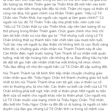
lẫn tương lai, Khâm Thiên giám tại Thiên Khải đã mời hắn vào kinh
mười hai năm liền nhưng hắn đều từ chối. Thậm chí ngay cả thiên tử
cũng nói đùa, hỏi giam chính của Khâm Thiên giám: “Nếu Lữ Tố
Chân vào Thiên Khải, hai người các ngươi ai làm giam chính?” Có
người nói lúc đó Tề Thiên Trần vẫy nhẹ phất trần, mỉm cười nói:
“Nếu Lữ Tố Chân thật sự vào Thiên Khải, vậy nên làm tượng tổ sư
thờ phụng trong Khâm Thiên giám. Chức giam chính nho nhỏ chỉ
làm dơ bẩn chân sư của đạo gia ta.” Thế nhưng cuối cùng Lữ Tố
Chân không thật sự thành tiên, hắn chết năm sáu mươi bốn tuổi.
Tuổi tác này với người tu đạo thậm chí không tính là cao. Buổi sáng
hôm đó, vị chưởng giáo chân nhân núi Thanh Thành này đi vào
Càn Khôn điện, ngồi trước tượng Tam Thanh tổ sư nhắm mắt quán
tưởng, mãi tới tận hoàng hôn vẫn không đi ra. Đạo đồng hầu hạ hắn
dè dặt tới gọi, hắn vẫn nhắm chặt hai mắt không hề nhúc nhích.
Tiểu đạo đồng vỗ nhẹ lên người hắn, Lữ Tố Chân đổ sập xuống đất.
Núi Thanh Thành lại rất bình tĩnh tiếp nhận chuyện chưởng giáo
chân nhân qua đời. Triệu Ngọc Chân trở thành chưởng giáo trẻ tuổi
nhất từ khi núi Thanh Thành khai sơn tới giờ, sáu vị thiên sư cố
nén bi thương phụ tá cho hắn. Các thiên sư biết cái chết của Lữ Tố
Chân không phải bất ngờ, hắn chết vì thiên phạt. Một người tu tiên
định sửa số mệnh cho người khác nên bị thiên phạt. Còn người mà
Lữ Tố Chân muốn sửa mạng chính là Triệu Ngọc Chân. Thế nhân
đều biết khi Triệu Ngọc Chân ra đời đã có dị tượng, là người có tiên
duyên của đạo gia, nhưng Lữ Tố Chân tính ra trong số mệnh của