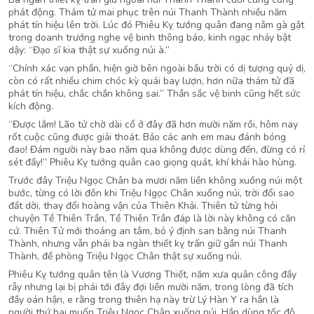
phát động. Thám tử mai phục trên núi Thanh Thành nhiều năm
phát tín hiệu lên trời. Lúc đó Phiêu Kỵ tướng quân đang nằm gà gật
trong doanh trướng nghe vệ binh thông báo, kinh ngạc nhảy bật
dậy: “Đạo sĩ kia thật sự xuống núi à.”
“Chính xác vạn phần, hiện giờ bên ngoài bầu trời có dị tượng quỷ dị,
còn có rất nhiều chim chóc kỳ quái bay lượn, hơn nữa thám tử đã
phát tín hiệu, chắc chắn không sai.” Thần sắc vệ binh cũng hết sức
kích động.
“Được lắm! Lão tử chờ dài cổ ở đây đã hơn mười năm rồi, hôm nay
rốt cuộc cũng được giải thoát. Bảo các anh em mau đánh bóng
đao! Đám người này bao năm qua không được dùng đến, đừng có rỉ
sét đấy!” Phiêu Kỵ tướng quân cao giọng quát, khí khái hào hùng.
Trước đây Triệu Ngọc Chân ba mươi năm liền không xuống núi một
bước, từng có lời đồn khi Triệu Ngọc Chân xuống núi, trời đổi sao
đất dời, thay đổi hoàng vận của Thiên Khải. Thiên tử từng hỏi
chuyện Tề Thiên Trần, Tề Thiên Trần đáp là lời này không có căn
cứ. Thiên Tử mới thoáng an tâm, bỏ ý định san bằng núi Thanh
Thành, nhưng vẫn phái ba ngàn thiết kỵ trấn giữ gần núi Thanh
Thành, đề phòng Triệu Ngọc Chân thật sự xuống núi.
Phiêu Kỵ tướng quân tên là Vương Thiết, năm xưa quân công đầy
rẫy nhưng lại bị phái tới đây đợi liền mười năm, trong lòng đã tích
đầy oán hận, e rằng trong thiên hạ này trừ Lý Hàn Y ra hắn là
người thứ hai muốn Triệu Ngọc Chân xuống núi. Hắn dùng tốc độ