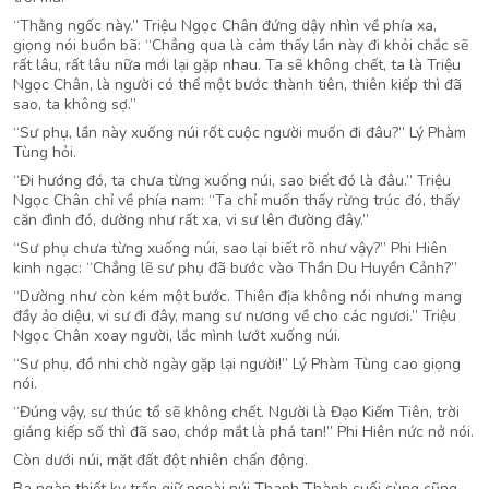
“Thằng ngốc này.” Triệu Ngọc Chân đứng dậy nhìn về phía xa,
giọng nói buồn bã: “Chẳng qua là cảm thấy lần này đi khỏi chắc sẽ
rất lâu, rất lâu nữa mới lại gặp nhau. Ta sẽ không chết, ta là Triệu
Ngọc Chân, là người có thể một bước thành tiên, thiên kiếp thì đã
sao, ta không sợ.”
“Sư phụ, lần này xuống núi rốt cuộc người muốn đi đâu?” Lý Phàm
Tùng hỏi.
“Đi hướng đó, ta chưa từng xuống núi, sao biết đó là đâu.” Triệu
Ngọc Chân chỉ về phía nam: “Ta chỉ muốn thấy rừng trúc đó, thấy
căn đình đó, dường như rất xa, vi sư lên đường đây.”
“Sư phụ chưa từng xuống núi, sao lại biết rõ như vậy?” Phi Hiên
kinh ngạc: “Chẳng lẽ sư phụ đã bước vào Thần Du Huyền Cảnh?”
“Dường như còn kém một bước. Thiên địa không nói nhưng mang
đầy ảo diệu, vi sư đi đây, mang sư nương về cho các ngươi.” Triệu
Ngọc Chân xoay người, lắc mình lướt xuống núi.
“Sư phụ, đồ nhi chờ ngày gặp lại người!” Lý Phàm Tùng cao giọng
nói.
“Đúng vậy, sư thúc tổ sẽ không chết. Người là Đạo Kiếm Tiên, trời
giáng kiếp số thì đã sao, chớp mắt là phá tan!” Phi Hiên nức nở nói.
Còn dưới núi, mặt đất đột nhiên chấn động.
Ba ngàn thiết kỵ trấn giữ ngoài núi Thanh Thành cuối cùng cũng