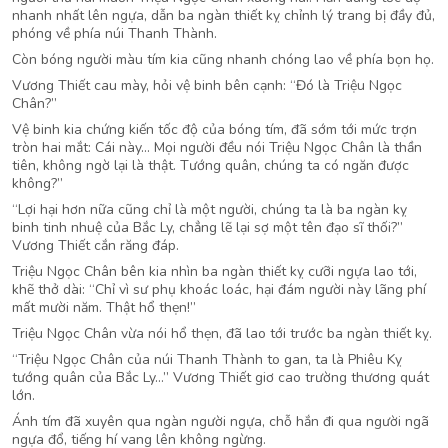
nhanh nhất lên ngựa, dẫn ba ngàn thiết kỵ chỉnh lý trang bị đầy đủ,
phóng về phía núi Thanh Thành.
Còn bóng người màu tím kia cũng nhanh chóng lao về phía bọn họ.
Vương Thiết cau mày, hỏi vệ binh bên cạnh: “Đó là Triệu Ngọc
Chân?”
Vệ binh kia chứng kiến tốc độ của bóng tím, đã sớm tới mức trợn
tròn hai mắt: Cái này… Mọi người đều nói Triệu Ngọc Chân là thần
tiên, không ngờ lại là thật. Tướng quân, chúng ta có ngăn được
không?”
“Lợi hại hơn nữa cũng chỉ là một người, chúng ta là ba ngàn kỵ
binh tinh nhuệ của Bắc Ly, chẳng lẽ lại sợ một tên đạo sĩ thối?”
Vương Thiết cắn răng đáp.
Triệu Ngọc Chân bên kia nhìn ba ngàn thiết kỵ cưỡi ngựa lao tới,
khẽ thở dài: “Chỉ vì sư phụ khoác loác, hại đám người này lãng phí
mất mười năm. Thật hổ thẹn!”
Triệu Ngọc Chân vừa nói hổ thẹn, đã lao tới trước ba ngàn thiết kỵ.
“Triệu Ngọc Chân của núi Thanh Thành to gan, ta là Phiêu Kỵ
tướng quân của Bắc Ly…” Vương Thiết giơ cao trường thương quát
lớn.
Ánh tím đã xuyên qua ngàn người ngựa, chỗ hắn đi qua người ngã
ngựa đổ, tiếng hí vang lên không ngừng.